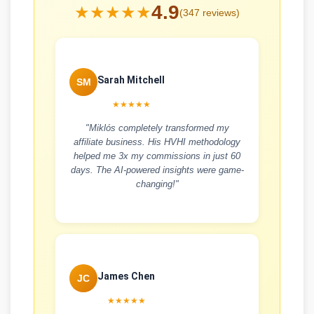
4.9
★★★★★
(347 reviews)
Sarah Mitchell
SM
★★★★★
"Miklós completely transformed my
affiliate business. His HVHI methodology
helped me 3x my commissions in just 60
days. The AI-powered insights were game-
changing!"
James Chen
JC
★★★★★