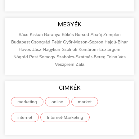
MEGYÉK
Bács-Kiskun
Baranya
Békés
Borsod-Abaúj-Zemplén
Budapest
Csongrád
Fejér
Győr-Moson-Sopron
Hajdú-Bihar
Heves
Jász-Nagykun-Szolnok
Komárom-Esztergom
Nógrád
Pest
Somogy
Szabolcs-Szatmár-Bereg
Tolna
Vas
Veszprém
Zala
CIMKÉK
marketing
online
market
internet
Internet-Marketing