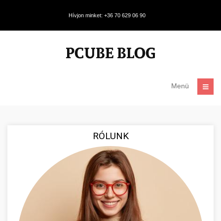
Hívjon minket: +36 70 629 06 90
Menü
RÓLUNK