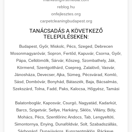
reblog.hu
onfejlesztes.org
carpetcleaningbudapest.org
TANÁCSADÁS A KÖVETKEZŐ
TELEPÜLÉSEKEN:
Budapest, Győr, Miskolc, Pécs, Szeged, Debrecen
Mosonmagyaróvár, Sopron, Fertőd, Kapuvár, Csorna, Győr,
Pápa, Celldömölk, Sárvár, Kőszeg, Szombathely, Ják,
Körmend, Szentgotthárd, Csepreg, Zalalövő, Vasvár,
Jánosháza, Devecser, Ajka, Sümeg, Pécsvárad, Komló,
Sásd, Dombóvár, Bonyhád, Bátaszék, Baja, Bácsalmás,
Szekszárd, Tolna, Fadd, Paks, Kalocsa, Hőgyész, Tamási
Balatonboglár, Kaposvár, Csurgó, Nagyatád, Kadarkút,
Barcs, Szigetvár, Sellye, Harkány, Siklós, Villány, Bóly,
Mohács, Pécs, Szentlőrinc Andocs, Tab, Lengyeltóti,
Simontornya, Enying, Dunaföldvár, Solt, Szabadszállás,
Sárbogárd, Dunaújváros, Kunszentmiklós, Ráckeve,