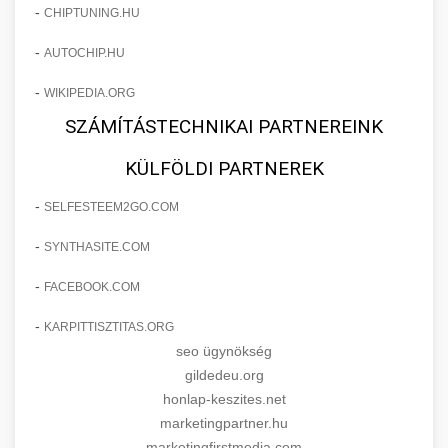
-
CHIPTUNING.HU
-
AUTOCHIP.HU
-
WIKIPEDIA.ORG
SZÁMÍTÁSTECHNIKAI PARTNEREINK
KÜLFÖLDI PARTNEREK
-
SELFESTEEM2GO.COM
-
SYNTHASITE.COM
-
FACEBOOK.COM
-
KARPITTISZTITAS.ORG
seo ügynökség
gildedeu.org
honlap-keszites.net
marketingpartner.hu
marketingfirstmedia.com