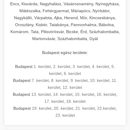
Encs, Kisvárda, Nagyhalász, Vásárosnamény, Nyíregyháza,
Mátészalka, Fehérgyarmat, Máriapócs, Nyírbátor,
Nagykálló, Várpalota, Ajka, Herend, Mór, Kincsesbánya,
Oroszlány, Kisbér, Tatabánya, Pannonhalma, Bábolna,
Komárom, Tata, Pilisvörösvár, Bicske, Érd, Százhalombatta,
Martonvásár, Százhalombatta, Gyál
Budapest egész területe:
Budapest
1. kerület
,
2. kerület
,
3. kerület
,
4. kerület
,
5.
kerület
,
6. kerület
Budapest
7. kerület
,
8. kerület
,
9. kerület
,
10. kerület
,
11.
kerület
,
12. kerület
Budapest
13. kerület
,
14. kerület
,
15. kerület
,
16. kerület
,
17. kerület
,
18. kerület
Budapest
19. kerület
,
20. kerület
,
21. kerület
,
22.kerület
,
23. kerület