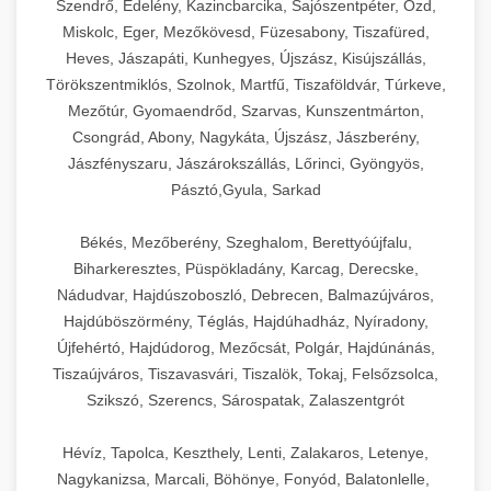
Szendrő, Edelény, Kazincbarcika, Sajószentpéter, Ózd,
Miskolc, Eger, Mezőkövesd, Füzesabony, Tiszafüred,
Heves, Jászapáti, Kunhegyes, Újszász, Kisújszállás,
Törökszentmiklós, Szolnok, Martfű, Tiszaföldvár, Túrkeve,
Mezőtúr, Gyomaendrőd, Szarvas, Kunszentmárton,
Csongrád, Abony, Nagykáta, Újszász, Jászberény,
Jászfényszaru, Jászárokszállás, Lőrinci, Gyöngyös,
Pásztó,Gyula, Sarkad
Békés, Mezőberény, Szeghalom, Berettyóújfalu,
Biharkeresztes, Püspökladány, Karcag, Derecske,
Nádudvar, Hajdúszoboszló, Debrecen, Balmazújváros,
Hajdúböszörmény, Téglás, Hajdúhadház, Nyíradony,
Újfehértó, Hajdúdorog, Mezőcsát, Polgár, Hajdúnánás,
Tiszaújváros, Tiszavasvári, Tiszalök, Tokaj, Felsőzsolca,
Szikszó, Szerencs, Sárospatak, Zalaszentgrót
Hévíz, Tapolca, Keszthely, Lenti, Zalakaros, Letenye,
Nagykanizsa, Marcali, Böhönye, Fonyód, Balatonlelle,