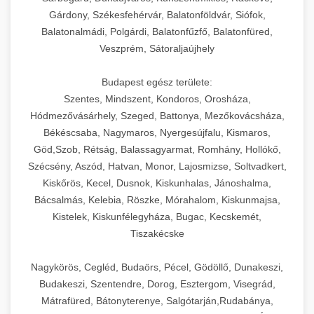
Gárdony, Székesfehérvár, Balatonföldvár, Siófok,
Balatonalmádi, Polgárdi, Balatonfűzfő, Balatonfüred,
Veszprém, Sátoraljaújhely
Budapest egész területe:
Szentes, Mindszent, Kondoros, Orosháza,
Hódmezővásárhely, Szeged, Battonya, Mezőkovácsháza,
Békéscsaba, Nagymaros, Nyergesújfalu, Kismaros,
Göd,Szob, Rétság, Balassagyarmat, Romhány, Hollókő,
Szécsény, Aszód, Hatvan, Monor, Lajosmizse, Soltvadkert,
Kiskőrös, Kecel, Dusnok, Kiskunhalas, Jánoshalma,
Bácsalmás, Kelebia, Röszke, Mórahalom, Kiskunmajsa,
Kistelek, Kiskunfélegyháza, Bugac, Kecskemét,
Tiszakécske
Nagykörös, Cegléd, Budaörs, Pécel, Gödöllő, Dunakeszi,
Budakeszi, Szentendre, Dorog, Esztergom, Visegrád,
Mátrafüred, Bátonyterenye, Salgótarján,Rudabánya,