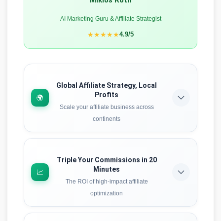
AI Marketing Guru & Affiliate Strategist
★★★★★
4.9/5
Global Affiliate Strategy, Local
Profits
🌍
Scale your affiliate business across
continents
Learn how to leverage AI-powered localization to
tap into international affiliate markets. Discover
strategies that work globally while maximizing
Triple Your Commissions in 20
Minutes
conversions in local markets – the secret weapon
📈
of 7-figure affiliates.
The ROI of high-impact affiliate
optimization
Learn the strategy
See the exact data behind rapid affiliate