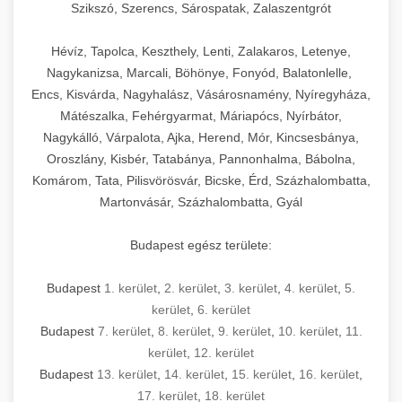
Szikszó, Szerencs, Sárospatak, Zalaszentgrót
Hévíz, Tapolca, Keszthely, Lenti, Zalakaros, Letenye,
Nagykanizsa, Marcali, Böhönye, Fonyód, Balatonlelle,
Encs, Kisvárda, Nagyhalász, Vásárosnamény, Nyíregyháza,
Mátészalka, Fehérgyarmat, Máriapócs, Nyírbátor,
Nagykálló, Várpalota, Ajka, Herend, Mór, Kincsesbánya,
Oroszlány, Kisbér, Tatabánya, Pannonhalma, Bábolna,
Komárom, Tata, Pilisvörösvár, Bicske, Érd, Százhalombatta,
Martonvásár, Százhalombatta, Gyál
Budapest egész területe:
Budapest
1. kerület
,
2. kerület
,
3. kerület
,
4. kerület
,
5.
kerület
,
6. kerület
Budapest
7. kerület
,
8. kerület
,
9. kerület
,
10. kerület
,
11.
kerület
,
12. kerület
Budapest
13. kerület
,
14. kerület
,
15. kerület
,
16. kerület
,
17. kerület
,
18. kerület