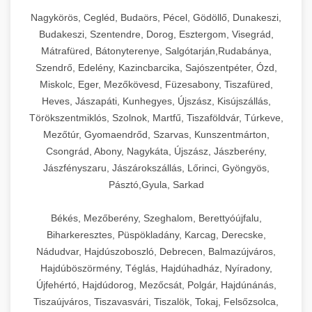
Nagykörös, Cegléd, Budaörs, Pécel, Gödöllő, Dunakeszi,
Budakeszi, Szentendre, Dorog, Esztergom, Visegrád,
Mátrafüred, Bátonyterenye, Salgótarján,Rudabánya,
Szendrő, Edelény, Kazincbarcika, Sajószentpéter, Ózd,
Miskolc, Eger, Mezőkövesd, Füzesabony, Tiszafüred,
Heves, Jászapáti, Kunhegyes, Újszász, Kisújszállás,
Törökszentmiklós, Szolnok, Martfű, Tiszaföldvár, Túrkeve,
Mezőtúr, Gyomaendrőd, Szarvas, Kunszentmárton,
Csongrád, Abony, Nagykáta, Újszász, Jászberény,
Jászfényszaru, Jászárokszállás, Lőrinci, Gyöngyös,
Pásztó,Gyula, Sarkad
Békés, Mezőberény, Szeghalom, Berettyóújfalu,
Biharkeresztes, Püspökladány, Karcag, Derecske,
Nádudvar, Hajdúszoboszló, Debrecen, Balmazújváros,
Hajdúböszörmény, Téglás, Hajdúhadház, Nyíradony,
Újfehértó, Hajdúdorog, Mezőcsát, Polgár, Hajdúnánás,
Tiszaújváros, Tiszavasvári, Tiszalök, Tokaj, Felsőzsolca,