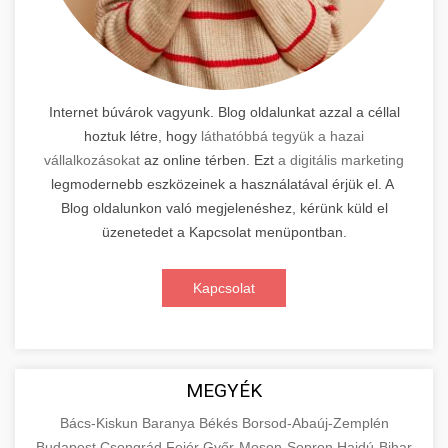
Internet búvárok vagyunk. Blog oldalunkat azzal a céllal
hoztuk létre, hogy
láthatóbbá tegyük a hazai
vállalkozásokat
az online térben. Ezt
a digitális marketing
legmodernebb eszközeinek a használatával érjük el. A
Blog oldalunkon való megjelenéshez, kérünk küld el
üzenetedet a Kapcsolat menüpontban.
Kapcsolat
MEGYÉK
Bács-Kiskun
Baranya
Békés
Borsod-Abaúj-Zemplén
Budapest
Csongrád
Fejér
Győr-Moson-Sopron
Hajdú-Bihar