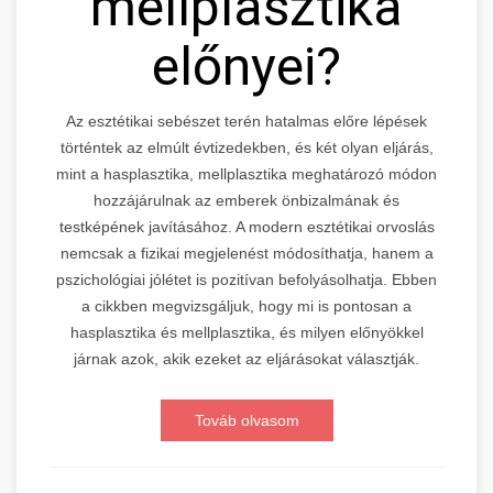
mellplasztika
előnyei?
Az esztétikai sebészet terén hatalmas előre lépések
történtek az elmúlt évtizedekben, és két olyan eljárás,
mint a hasplasztika, mellplasztika meghatározó módon
hozzájárulnak az emberek önbizalmának és
testképének javításához. A modern esztétikai orvoslás
nemcsak a fizikai megjelenést módosíthatja, hanem a
pszichológiai jólétet is pozitívan befolyásolhatja. Ebben
a cikkben megvizsgáljuk, hogy mi is pontosan a
hasplasztika és mellplasztika, és milyen előnyökkel
járnak azok, akik ezeket az eljárásokat választják.
Továb olvasom