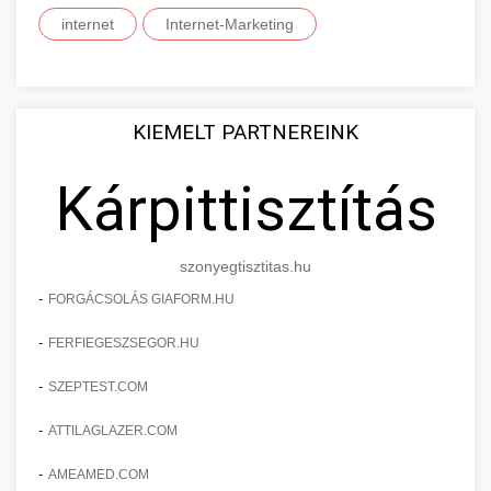
internet
Internet-Marketing
KIEMELT PARTNEREINK
Kárpittisztítás
szonyegtisztitas.hu
-
FORGÁCSOLÁS GIAFORM.HU
-
FERFIEGESZSEGOR.HU
-
SZEPTEST.COM
-
ATTILAGLAZER.COM
-
AMEAMED.COM