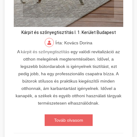
Kárpit és szőnyegtisztítás I. 1. Kerület Budapest
Írta: Kovács Dorina
A
kárpit és szőnyegtisztítás
egy valódi revitalizáció az
otthon melegének megteremtésében. Idővel, a
legszebb bútordarabok is igényelnek tisztítást, ezt
pedig jobb, ha egy professzionális csapatra bízza. A
bútorok stílusos és praktikus kiegészítői minden
otthonnak, ám karbantartást igényelnek. Idővel a
kanapék, a székek és egyéb otthoni használati tárgyak
természetesen elhasználódnak.
Továb olvasom