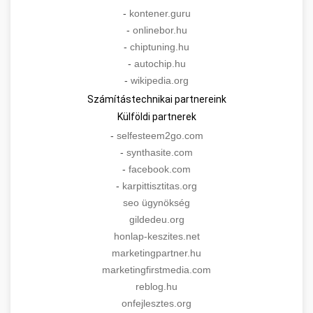
-
kontener.guru
-
onlinebor.hu
-
chiptuning.hu
-
autochip.hu
-
wikipedia.org
Számítástechnikai partnereink
Külföldi partnerek
-
selfesteem2go.com
-
synthasite.com
-
facebook.com
-
karpittisztitas.org
seo ügynökség
gildedeu.org
honlap-keszites.net
marketingpartner.hu
marketingfirstmedia.com
reblog.hu
onfejlesztes.org