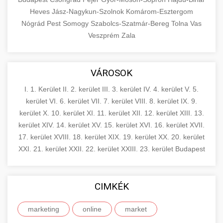
Heves
Jász-Nagykun-Szolnok
Komárom-Esztergom
Nógrád
Pest
Somogy
Szabolcs-Szatmár-Bereg
Tolna
Vas
Veszprém
Zala
VÁROSOK
I. 1. Kerület
II. 2. kerület
III. 3. kerület
IV. 4. kerület
V. 5.
kerület
VI. 6. kerület
VII. 7. kerület
VIII. 8. kerület
IX. 9.
kerület
X. 10. kerület
XI. 11. kerület
XII. 12. kerület
XIII. 13.
kerület
XIV. 14. kerület
XV. 15. kerület
XVI. 16. kerület
XVII.
17. kerület
XVIII. 18. kerület
XIX. 19. kerület
XX. 20. kerület
XXI. 21. kerület
XXII. 22. kerület
XXIII. 23. kerület
Budapest
CIMKÉK
marketing
online
market