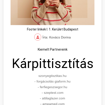
Footer linkek I. 1. Kerület Budapest
Írta: Kovács Dorina
Kiemelt Partnereink
Kárpittisztítás
szonyegtisztitas.hu
-
forgácsolás giaform.hu
-
ferfiegeszsegor.hu
-
szeptest.com
-
attilaglazer.com
-
ameamed.com