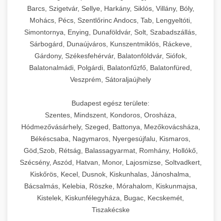
Barcs, Szigetvár, Sellye, Harkány, Siklós, Villány, Bóly,
Mohács, Pécs, Szentlőrinc Andocs, Tab, Lengyeltóti,
Simontornya, Enying, Dunaföldvár, Solt, Szabadszállás,
Sárbogárd, Dunaújváros, Kunszentmiklós, Ráckeve,
Gárdony, Székesfehérvár, Balatonföldvár, Siófok,
Balatonalmádi, Polgárdi, Balatonfűzfő, Balatonfüred,
Veszprém, Sátoraljaújhely
Budapest egész területe:
Szentes, Mindszent, Kondoros, Orosháza,
Hódmezővásárhely, Szeged, Battonya, Mezőkovácsháza,
Békéscsaba, Nagymaros, Nyergesújfalu, Kismaros,
Göd,Szob, Rétság, Balassagyarmat, Romhány, Hollókő,
Szécsény, Aszód, Hatvan, Monor, Lajosmizse, Soltvadkert,
Kiskőrös, Kecel, Dusnok, Kiskunhalas, Jánoshalma,
Bácsalmás, Kelebia, Röszke, Mórahalom, Kiskunmajsa,
Kistelek, Kiskunfélegyháza, Bugac, Kecskemét,
Tiszakécske