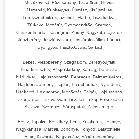
Mezőkövesd, Füzesabony, Tiszafüred, Heves,
Jászapáti, Kunhegyes, Újszász, Kisújszállás,
Törökszentmiklós, Szolnok, Martfű, Tiszaföldvár,
Túrkeve, Mezőtúr, Gyomaendrőd, Szarvas,
Kunszentmárton, Csongrád, Abony, Nagykáta, Újszász,
Jászberény, Jászfényszaru, Jászárokszállás, Lőrinci,
Gyöngyös, Pásztó,Gyula, Sarkad
Békés, Mezőberény, Szeghalom, Berettyóújfalu,
Biharkeresztes, Püspökladány, Karcag, Derecske,
Nádudvar, Hajdúszoboszló, Debrecen, Balmazújváros,
Hajdúböszörmény, Téglás, Hajdúhadház, Nyíradony,
Újfehértó, Hajdúdorog, Mezőcsát, Polgár, Hajdúnánás,
Tiszaújváros, Tiszavasvári, Tiszalök, Tokaj, Felsőzsolca,
Szikszó, Szerencs, Sárospatak, Zalaszentgrót
Hévíz, Tapolca, Keszthely, Lenti, Zalakaros, Letenye,
Nagykanizsa, Marcali, Böhönye, Fonyód, Balatonlelle,
Encs, Kisvárda, Nagyhalász, Vásárosnamény,