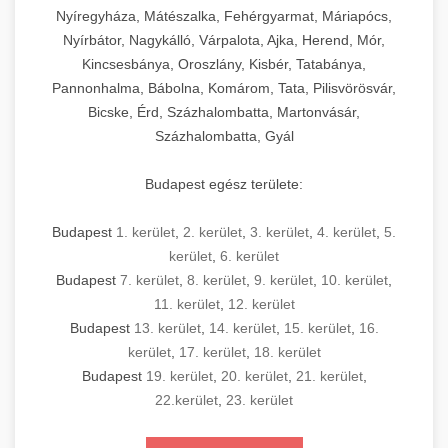
Nyíregyháza, Mátészalka, Fehérgyarmat, Máriapócs,
Nyírbátor, Nagykálló, Várpalota, Ajka, Herend, Mór,
Kincsesbánya, Oroszlány, Kisbér, Tatabánya,
Pannonhalma, Bábolna, Komárom, Tata, Pilisvörösvár,
Bicske, Érd, Százhalombatta, Martonvásár,
Százhalombatta, Gyál
Budapest egész területe:
Budapest
1. kerület
,
2. kerület
,
3. kerület
,
4. kerület
,
5.
kerület
,
6. kerület
Budapest
7. kerület
,
8. kerület
,
9. kerület
,
10. kerület
,
11. kerület
,
12. kerület
Budapest
13. kerület
,
14. kerület
,
15. kerület
,
16.
kerület
,
17. kerület
,
18. kerület
Budapest
19. kerület
,
20. kerület
,
21. kerület
,
22.kerület
,
23. kerület