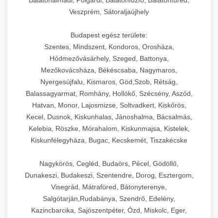
Balatonalmádi, Polgárdi, Balatonfűzfő, Balatonfüred,
Veszprém, Sátoraljaújhely
Budapest egész területe:
Szentes, Mindszent, Kondoros, Orosháza,
Hódmezővásárhely, Szeged, Battonya,
Mezőkovácsháza, Békéscsaba, Nagymaros,
Nyergesújfalu, Kismaros, Göd,Szob, Rétság,
Balassagyarmat, Romhány, Hollókő, Szécsény, Aszód,
Hatvan, Monor, Lajosmizse, Soltvadkert, Kiskőrös,
Kecel, Dusnok, Kiskunhalas, Jánoshalma, Bácsalmás,
Kelebia, Röszke, Mórahalom, Kiskunmajsa, Kistelek,
Kiskunfélegyháza, Bugac, Kecskemét, Tiszakécske
Nagykörös, Cegléd, Budaörs, Pécel, Gödöllő,
Dunakeszi, Budakeszi, Szentendre, Dorog, Esztergom,
Visegrád, Mátrafüred, Bátonyterenye,
Salgótarján,Rudabánya, Szendrő, Edelény,
Kazincbarcika, Sajószentpéter, Ózd, Miskolc, Eger,