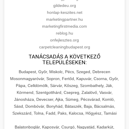
gildedeu.org
honlap-keszites.net
marketingpartner.hu
marketingfirstmedia.com
reblog.hu
onfejlesztes.org
carpetcleaningbudapest.org
TANÁCSADÁS A KÖVETKEZŐ
TELEPÜLÉSEKEN:
Budapest, Győr, Miskolc, Pécs, Szeged, Debrecen
Mosonmagyaróvár, Sopron, Fertőd, Kapuvár, Csorna, Győr,
Pápa, Celldömölk, Sárvár, Kőszeg, Szombathely, Ják,
Körmend, Szentgotthárd, Csepreg, Zalalövő, Vasvár,
Jánosháza, Devecser, Ajka, Sümeg, Pécsvárad, Komló,
Sásd, Dombóvár, Bonyhád, Bátaszék, Baja, Bácsalmás,
Szekszárd, Tolna, Fadd, Paks, Kalocsa, Hőgyész, Tamási
Balatonboglár, Kaposvár, Csurgó, Nagyatád, Kadarkút,