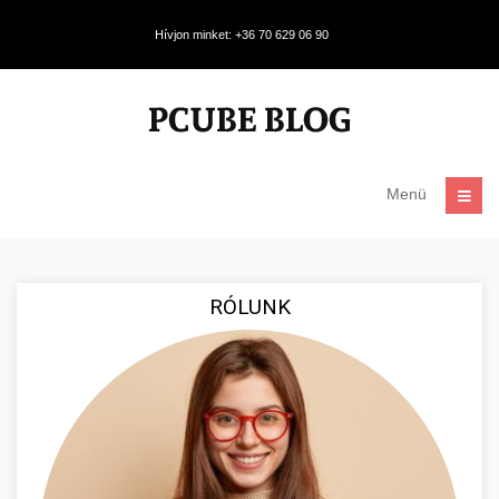
Hívjon minket: +36 70 629 06 90
Menü
RÓLUNK