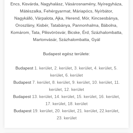
Encs, Kisvárda, Nagyhalász, Vásárosnamény, Nyíregyháza,
Mátészalka, Fehérgyarmat, Máriapócs, Nyírbátor,
Nagykálló, Várpalota, Ajka, Herend, Mór, Kincsesbánya,
Oroszlány, Kisbér, Tatabánya, Pannonhalma, Bábolna,
Komárom, Tata, Pilisvörösvár, Bicske, Érd, Százhalombatta,
Martonvásár, Százhalombatta, Gyál
Budapest egész területe:
Budapest
1. kerület
,
2. kerület
,
3. kerület
,
4. kerület
,
5.
kerület
,
6. kerület
Budapest
7. kerület
,
8. kerület
,
9. kerület
,
10. kerület
,
11.
kerület
,
12. kerület
Budapest
13. kerület
,
14. kerület
,
15. kerület
,
16. kerület
,
17. kerület
,
18. kerület
Budapest
19. kerület
,
20. kerület
,
21. kerület
,
22.kerület
,
23. kerület