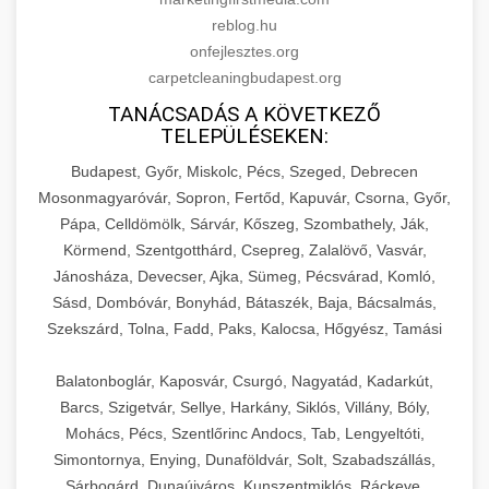
reblog.hu
onfejlesztes.org
carpetcleaningbudapest.org
TANÁCSADÁS A KÖVETKEZŐ
TELEPÜLÉSEKEN:
Budapest, Győr, Miskolc, Pécs, Szeged, Debrecen
Mosonmagyaróvár, Sopron, Fertőd, Kapuvár, Csorna, Győr,
Pápa, Celldömölk, Sárvár, Kőszeg, Szombathely, Ják,
Körmend, Szentgotthárd, Csepreg, Zalalövő, Vasvár,
Jánosháza, Devecser, Ajka, Sümeg, Pécsvárad, Komló,
Sásd, Dombóvár, Bonyhád, Bátaszék, Baja, Bácsalmás,
Szekszárd, Tolna, Fadd, Paks, Kalocsa, Hőgyész, Tamási
Balatonboglár, Kaposvár, Csurgó, Nagyatád, Kadarkút,
Barcs, Szigetvár, Sellye, Harkány, Siklós, Villány, Bóly,
Mohács, Pécs, Szentlőrinc Andocs, Tab, Lengyeltóti,
Simontornya, Enying, Dunaföldvár, Solt, Szabadszállás,
Sárbogárd, Dunaújváros, Kunszentmiklós, Ráckeve,