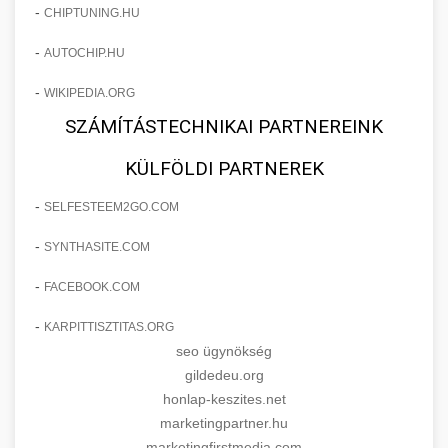
-
CHIPTUNING.HU
-
AUTOCHIP.HU
-
WIKIPEDIA.ORG
SZÁMÍTÁSTECHNIKAI PARTNEREINK
KÜLFÖLDI PARTNEREK
-
SELFESTEEM2GO.COM
-
SYNTHASITE.COM
-
FACEBOOK.COM
-
KARPITTISZTITAS.ORG
seo ügynökség
gildedeu.org
honlap-keszites.net
marketingpartner.hu
marketingfirstmedia.com