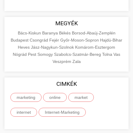
MEGYÉK
Bács-Kiskun
Baranya
Békés
Borsod-Abaúj-Zemplén
Budapest
Csongrád
Fejér
Győr-Moson-Sopron
Hajdú-Bihar
Heves
Jász-Nagykun-Szolnok
Komárom-Esztergom
Nógrád
Pest
Somogy
Szabolcs-Szatmár-Bereg
Tolna
Vas
Veszprém
Zala
CIMKÉK
marketing
online
market
internet
Internet-Marketing