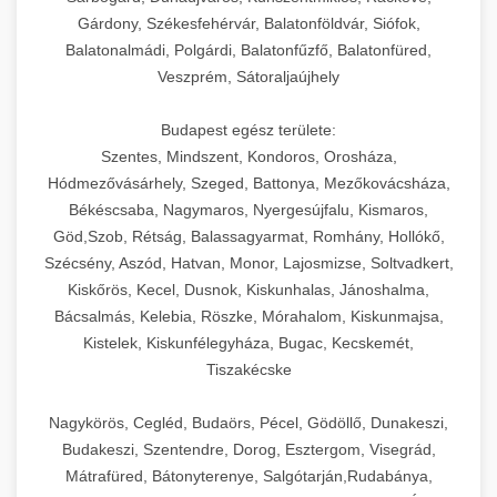
Gárdony, Székesfehérvár, Balatonföldvár, Siófok,
Balatonalmádi, Polgárdi, Balatonfűzfő, Balatonfüred,
Veszprém, Sátoraljaújhely
Budapest egész területe:
Szentes, Mindszent, Kondoros, Orosháza,
Hódmezővásárhely, Szeged, Battonya, Mezőkovácsháza,
Békéscsaba, Nagymaros, Nyergesújfalu, Kismaros,
Göd,Szob, Rétság, Balassagyarmat, Romhány, Hollókő,
Szécsény, Aszód, Hatvan, Monor, Lajosmizse, Soltvadkert,
Kiskőrös, Kecel, Dusnok, Kiskunhalas, Jánoshalma,
Bácsalmás, Kelebia, Röszke, Mórahalom, Kiskunmajsa,
Kistelek, Kiskunfélegyháza, Bugac, Kecskemét,
Tiszakécske
Nagykörös, Cegléd, Budaörs, Pécel, Gödöllő, Dunakeszi,
Budakeszi, Szentendre, Dorog, Esztergom, Visegrád,
Mátrafüred, Bátonyterenye, Salgótarján,Rudabánya,