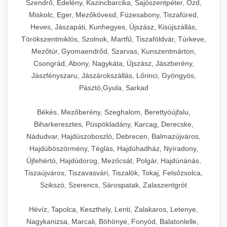
Szendrő, Edelény, Kazincbarcika, Sajószentpéter, Ózd,
Miskolc, Eger, Mezőkövesd, Füzesabony, Tiszafüred,
Heves, Jászapáti, Kunhegyes, Újszász, Kisújszállás,
Törökszentmiklós, Szolnok, Martfű, Tiszaföldvár, Túrkeve,
Mezőtúr, Gyomaendrőd, Szarvas, Kunszentmárton,
Csongrád, Abony, Nagykáta, Újszász, Jászberény,
Jászfényszaru, Jászárokszállás, Lőrinci, Gyöngyös,
Pásztó,Gyula, Sarkad
Békés, Mezőberény, Szeghalom, Berettyóújfalu,
Biharkeresztes, Püspökladány, Karcag, Derecske,
Nádudvar, Hajdúszoboszló, Debrecen, Balmazújváros,
Hajdúböszörmény, Téglás, Hajdúhadház, Nyíradony,
Újfehértó, Hajdúdorog, Mezőcsát, Polgár, Hajdúnánás,
Tiszaújváros, Tiszavasvári, Tiszalök, Tokaj, Felsőzsolca,
Szikszó, Szerencs, Sárospatak, Zalaszentgrót
Hévíz, Tapolca, Keszthely, Lenti, Zalakaros, Letenye,
Nagykanizsa, Marcali, Böhönye, Fonyód, Balatonlelle,