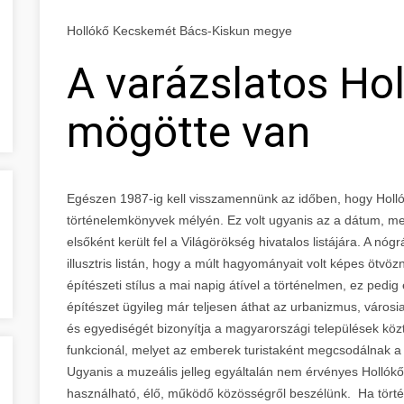
Hollókő Kecskemét Bács-Kiskun megye
A varázslatos Ho
mögötte van
Egészen 1987-ig kell visszamennünk az időben, hogy Hollók
történelemkönyvek mélyén. Ez volt ugyanis az a dátum, mel
elsőként került fel a Világörökség hivatalos listájára. A nógr
illusztris listán, hogy a múlt hagyományait volt képes ötvözn
építészeti stílus a mai napig átível a történelmen, ez pedi
építészet ügyileg már teljesen áthat az urbanizmus, város
és egyediségét bizonyítja a magyarországi települések köz
funkcionál, melyet az emberek turistaként megcsodálnak a 
Ugyanis a muzeális jelleg egyáltalán nem érvényes Hollókőr
használható, élő, működő közösségről beszélünk. Ha tört