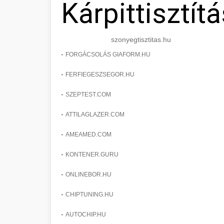
Kárpittisztítá
szonyegtisztitas.hu
-
FORGÁCSOLÁS GIAFORM.HU
-
FERFIEGESZSEGOR.HU
-
SZEPTEST.COM
-
ATTILAGLAZER.COM
-
AMEAMED.COM
-
KONTENER.GURU
-
ONLINEBOR.HU
-
CHIPTUNING.HU
-
AUTOCHIP.HU