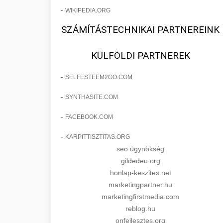
-
WIKIPEDIA.ORG
SZÁMÍTÁSTECHNIKAI PARTNEREINK
KÜLFÖLDI PARTNEREK
-
SELFESTEEM2GO.COM
-
SYNTHASITE.COM
-
FACEBOOK.COM
-
KARPITTISZTITAS.ORG
seo ügynökség
gildedeu.org
honlap-keszites.net
marketingpartner.hu
marketingfirstmedia.com
reblog.hu
onfejlesztes.org