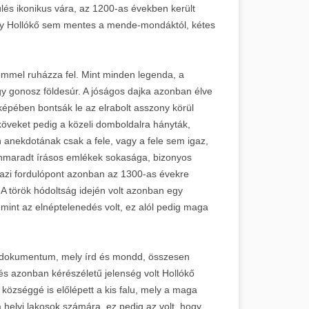
ülés ikonikus vára, az 1200-as években került
így Hollókő sem mentes a mende-mondáktól, kétes
lemmel ruházza fel. Mint minden legenda, a
 egy gonosz földesúr. A jóságos dajka azonban élve
 képében bontsák le az elrabolt asszony körül
 köveket pedig a közeli domboldalra hányták,
 anekdotának csak a fele, vagy a fele sem igaz,
nmaradt írásos emlékek sokasága, bizonyos
igazi fordulópont azonban az 1300-as évekre
 A török hódoltság idején volt azonban egy
mint az elnéptelenedés volt, ez alól pedig maga
i dokumentum, mely írd és mondd, összesen
s azonban kérészéletű jelenség volt Hollókő
özséggé is előlépett a kis falu, mely a maga
helyi lakosok számára, ez pedig az volt, hogy