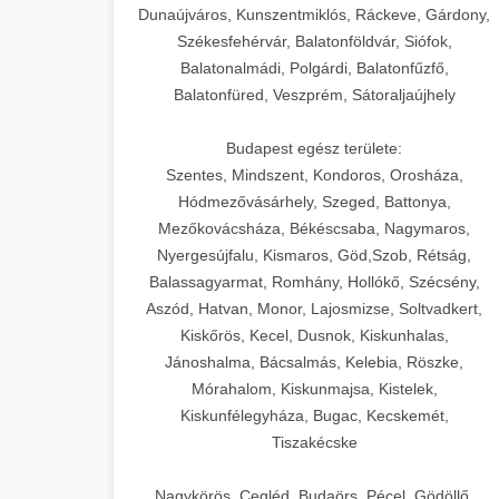
Dunaújváros, Kunszentmiklós, Ráckeve, Gárdony,
Székesfehérvár, Balatonföldvár, Siófok,
Balatonalmádi, Polgárdi, Balatonfűzfő,
Balatonfüred, Veszprém, Sátoraljaújhely
Budapest egész területe:
Szentes, Mindszent, Kondoros, Orosháza,
Hódmezővásárhely, Szeged, Battonya,
Mezőkovácsháza, Békéscsaba, Nagymaros,
Nyergesújfalu, Kismaros, Göd,Szob, Rétság,
Balassagyarmat, Romhány, Hollókő, Szécsény,
Aszód, Hatvan, Monor, Lajosmizse, Soltvadkert,
Kiskőrös, Kecel, Dusnok, Kiskunhalas,
Jánoshalma, Bácsalmás, Kelebia, Röszke,
Mórahalom, Kiskunmajsa, Kistelek,
Kiskunfélegyháza, Bugac, Kecskemét,
Tiszakécske
Nagykörös, Cegléd, Budaörs, Pécel, Gödöllő,