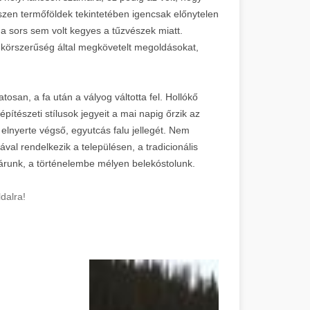
szen termőföldek tekintetében igencsak előnytelen
 a sors sem volt kegyes a tűzvészek miatt.
l a körszerűség által megkövetelt megoldásokat,
osan, a fa után a vályog váltotta fel. Hollókő
tészeti stílusok jegyeit a mai napig őrzik az
elnyerte végső, egyutcás falu jellegét. Nem
val rendelkezik a településen, a tradicionális
járunk, a történelembe mélyen belekóstolunk.
dalra!