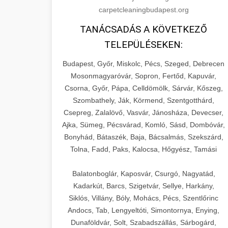
carpetcleaningbudapest.org
TANÁCSADÁS A KÖVETKEZŐ
TELEPÜLÉSEKEN:
Budapest, Győr, Miskolc, Pécs, Szeged, Debrecen
Mosonmagyaróvár, Sopron, Fertőd, Kapuvár,
Csorna, Győr, Pápa, Celldömölk, Sárvár, Kőszeg,
Szombathely, Ják, Körmend, Szentgotthárd,
Csepreg, Zalalövő, Vasvár, Jánosháza, Devecser,
Ajka, Sümeg, Pécsvárad, Komló, Sásd, Dombóvár,
Bonyhád, Bátaszék, Baja, Bácsalmás, Szekszárd,
Tolna, Fadd, Paks, Kalocsa, Hőgyész, Tamási
Balatonboglár, Kaposvár, Csurgó, Nagyatád,
Kadarkút, Barcs, Szigetvár, Sellye, Harkány,
Siklós, Villány, Bóly, Mohács, Pécs, Szentlőrinc
Andocs, Tab, Lengyeltóti, Simontornya, Enying,
Dunaföldvár, Solt, Szabadszállás, Sárbogárd,