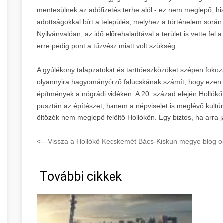
mentesülnek az adófizetés terhe alól - ez nem meglepő, hi
adottságokkal bírt a település, melyhez a történelem során
Nyilvánvalóan, az idő előrehaladtával a terület is vette fe
erre pedig pont a tűzvész miatt volt szükség.
A gyúlékony talapzatokat és tarttóeszközöket szépen fokozat
olyannyira hagyományőrző falucskának számít, hogy ezen épí
építmények a nógrádi vidéken. A 20. század elején Hollókő 
pusztán az építészet, hanem a népviselet is meglévő kultúrá
öltözék nem meglepő felöltő Hollókőn. Egy biztos, ha arra 
<-- Vissza a Hollókő Kecskemét Bács-Kiskun megye blog ol
További cikkek