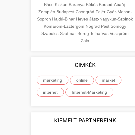
Bács-Kiskun
Baranya
Békés
Borsod-Abaúj-
Zemplén
Budapest
Csongrád
Fejér
Győr-Moson-
Sopron
Hajdú-Bihar
Heves
Jász-Nagykun-Szolnok
Komárom-Esztergom
Nógrád
Pest
Somogy
Szabolcs-Szatmár-Bereg
Tolna
Vas
Veszprém
Zala
CIMKÉK
marketing
online
market
internet
Internet-Marketing
KIEMELT PARTNEREINK