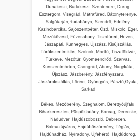
Dunakeszi, Budakeszi, Szentendre, Dorog,
Esztergom, Visegrád, Mátrafüred, Bátonyterenye,
Salgótarján,Rudabánya, Szendrő, Edelény,
Kazincbarcika, Sajószentpéter, Ózd, Miskolc, Eger,
Mezőkövesd, Füzesabony, Tiszafüred, Heves,
Jászapáti, Kunhegyes, Újszász, Kisújszállás,
Törökszentmiklós, Szolnok, Martfű, Tiszaföldvár,
Túrkeve, Mezőtúr, Gyomaendrőd, Szarvas,
Kunszentmárton, Csongrád, Abony, Nagykáta,
Újszász, Jászberény, Jászfényszaru,
Jászárokszállás, Lőrinci, Gyöngyös, Pásztó,Gyula,
Sarkad
Békés, Mezőberény, Szeghalom, Berettyóújfalu,
Biharkeresztes, Püspökladány, Karcag, Derecske,
Nádudvar, Hajdúszoboszló, Debrecen,
Balmazújváros, Hajdúböszörmény, Téglás,
Hajdúhadház, Nyíradony, Újfehértó, Hajdúdorog,