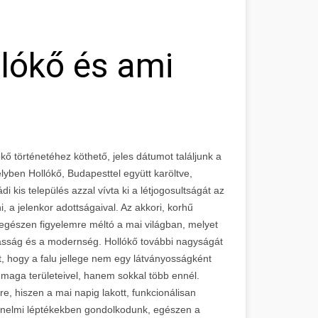
llókő és ami
ő történetéhez köthető, jeles dátumot találjunk a
yben Hollókő, Budapesttel együtt karöltve,
ádi kis település azzal vívta ki a létjogosultságát az
i, a jelenkor adottságaival. Az akkori, korhű
g egészen figyelemre méltó a mai világban, melyet
iasság és a modernség. Hollókő további nagyságát
t, hogy a falu jellege nem egy látványosságként
maga területeivel, hanem sokkal több ennél.
e, hiszen a mai napig lakott, funkcionálisan
énelmi léptékekben gondolkodunk, egészen a