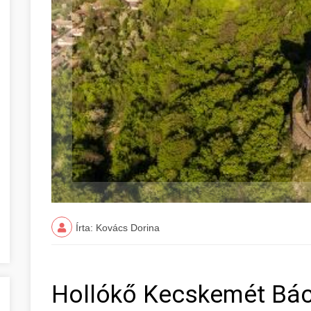
Írta: Kovács Dorina
Hollókő Kecskemét Bá