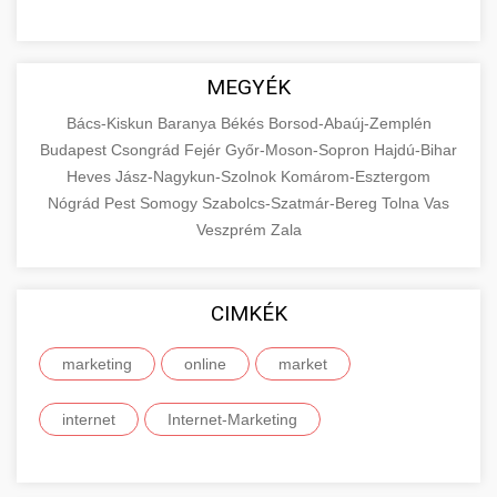
MEGYÉK
Bács-Kiskun
Baranya
Békés
Borsod-Abaúj-Zemplén
Budapest
Csongrád
Fejér
Győr-Moson-Sopron
Hajdú-Bihar
Heves
Jász-Nagykun-Szolnok
Komárom-Esztergom
Nógrád
Pest
Somogy
Szabolcs-Szatmár-Bereg
Tolna
Vas
Veszprém
Zala
CIMKÉK
marketing
online
market
internet
Internet-Marketing