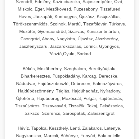
Szendrő, Edelény, Kazincbarcika, Sajószentpéter, Ózd,
Miskolc, Eger, Mezőkövesd, Füzesabony, Tiszafüred,
Heves, Jászapáti, Kunhegyes, Újszász, Kisújszállás,
Törökszentmiklós, Szolnok, Martfű, Tiszaföldvár, Túrkeve,
Mezőtúr, Gyomaendrőd, Szarvas, Kunszentmárton,
Csongrád, Abony, Nagykáta, Újszász, Jászberény,
Jászfényszaru, Jászárokszállás, Lőrinci, Gyöngyös,
Pásztó,Gyula, Sarkad
Békés, Mezőberény, Szeghalom, Berettyóújfalu,
Biharkeresztes, Püspökladány, Karcag, Derecske,
Nádudvar, Hajdúszoboszló, Debrecen, Balmazújváros,
Hajdúböszörmény, Téglás, Hajdúhadház, Nyíradony,
Újfehértó, Hajdúdorog, Mezőcsát, Polgár, Hajdúnánás,
Tiszaújváros, Tiszavasvári, Tiszalök, Tokaj, Felsőzsolca,
Szikszó, Szerencs, Sárospatak, Zalaszentgrót
Hévíz, Tapolca, Keszthely, Lenti, Zalakaros, Letenye,
Nagykanizsa, Marcali, Böhönye, Fonyód, Balatonlelle,