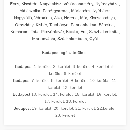
Encs, Kisvárda, Nagyhalász, Vásárosnamény, Nyíregyháza,
Mátészalka, Fehérgyarmat, Máriapócs, Nyírbátor,
Nagykálló, Várpalota, Ajka, Herend, Mór, Kincsesbánya,
Oroszlány, Kisbér, Tatabánya, Pannonhalma, Bábolna,
Komárom, Tata, Pilisvörösvár, Bicske, Érd, Százhalombatta,
Martonvásár, Százhalombatta, Gyál
Budapest egész területe:
Budapest
1. kerület
,
2. kerület
,
3. kerület
,
4. kerület
,
5.
kerület
,
6. kerület
Budapest
7. kerület
,
8. kerület
,
9. kerület
,
10. kerület
,
11.
kerület
,
12. kerület
Budapest
13. kerület
,
14. kerület
,
15. kerület
,
16. kerület
,
17. kerület
,
18. kerület
Budapest
19. kerület
,
20. kerület
,
21. kerület
,
22.kerület
,
23. kerület