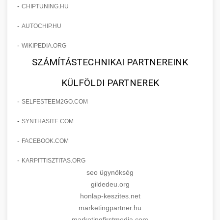
-
CHIPTUNING.HU
-
AUTOCHIP.HU
-
WIKIPEDIA.ORG
SZÁMÍTÁSTECHNIKAI PARTNEREINK
KÜLFÖLDI PARTNEREK
-
SELFESTEEM2GO.COM
-
SYNTHASITE.COM
-
FACEBOOK.COM
-
KARPITTISZTITAS.ORG
seo ügynökség
gildedeu.org
honlap-keszites.net
marketingpartner.hu
marketingfirstmedia.com