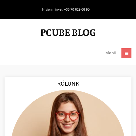
Hívjon minket: +36 70 629 06 90
Menü
RÓLUNK