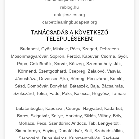
reblog.hu
onfejlesztes.org
carpetcleaningbudapest.org
TANÁCSADÁS A KÖVETKEZŐ
TELEPÜLÉSEKEN:
Budapest, Győr, Miskolc, Pécs, Szeged, Debrecen
Mosonmagyaróvár, Sopron, Fertőd, Kapuvár, Csorna, Győr,
Pápa, Celldömölk, Sárvár, Kőszeg, Szombathely, Ják,
Körmend, Szentgotthárd, Csepreg, Zalalövő, Vasvár,
Jánosháza, Devecser, Ajka, Sümeg, Pécsvárad, Komló,
Sásd, Dombóvár, Bonyhád, Bátaszék, Baja, Bácsalmás,
Szekszárd, Tolna, Fadd, Paks, Kalocsa, Hőgyész, Tamási
Balatonboglár, Kaposvár, Csurgó, Nagyatád, Kadarkút,
Barcs, Szigetvár, Sellye, Harkány, Siklós, Villány, Bóly,
Mohács, Pécs, Szentlőrinc Andocs, Tab, Lengyeltóti,
Simontornya, Enying, Dunaföldvár, Solt, Szabadszállás,
Sárbogárd, Dunaújváros, Kunszentmiklós, Ráckeve,