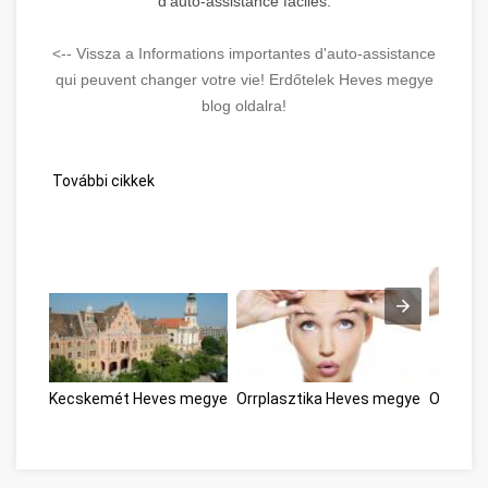
d'auto-assistance faciles.
<-- Vissza a Informations importantes d'auto-assistance
qui peuvent changer votre vie! Erdőtelek Heves megye
blog oldalra!
További cikkek
Kecskemét Heves megye
Orrplasztika Heves megye
Orrplas