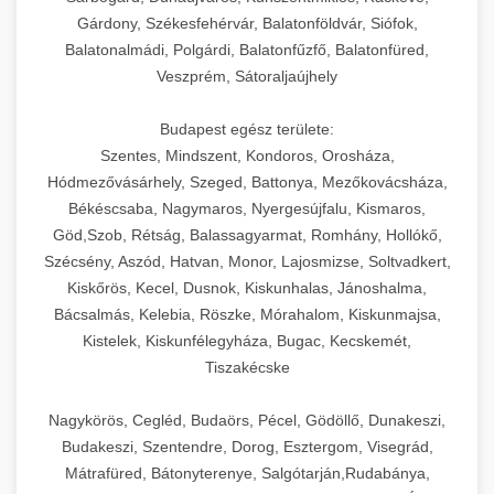
Gárdony, Székesfehérvár, Balatonföldvár, Siófok,
Balatonalmádi, Polgárdi, Balatonfűzfő, Balatonfüred,
Veszprém, Sátoraljaújhely
Budapest egész területe:
Szentes, Mindszent, Kondoros, Orosháza,
Hódmezővásárhely, Szeged, Battonya, Mezőkovácsháza,
Békéscsaba, Nagymaros, Nyergesújfalu, Kismaros,
Göd,Szob, Rétság, Balassagyarmat, Romhány, Hollókő,
Szécsény, Aszód, Hatvan, Monor, Lajosmizse, Soltvadkert,
Kiskőrös, Kecel, Dusnok, Kiskunhalas, Jánoshalma,
Bácsalmás, Kelebia, Röszke, Mórahalom, Kiskunmajsa,
Kistelek, Kiskunfélegyháza, Bugac, Kecskemét,
Tiszakécske
Nagykörös, Cegléd, Budaörs, Pécel, Gödöllő, Dunakeszi,
Budakeszi, Szentendre, Dorog, Esztergom, Visegrád,
Mátrafüred, Bátonyterenye, Salgótarján,Rudabánya,