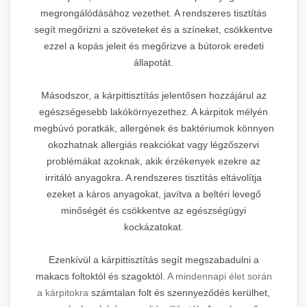
megrongálódásához vezethet. A rendszeres tisztítás
segít megőrizni a szöveteket és a színeket, csökkentve
ezzel a kopás jeleit és megőrizve a bútorok eredeti
állapotát.
Másodszor, a kárpittisztítás jelentősen hozzájárul az
egészségesebb lakókörnyezethez. A kárpitok mélyén
megbúvó poratkák, allergének és baktériumok könnyen
okozhatnak allergiás reakciókat vagy légzőszervi
problémákat azoknak, akik érzékenyek ezekre az
irritáló anyagokra. A rendszeres tisztítás eltávolítja
ezeket a káros anyagokat, javítva a beltéri levegő
minőségét és csökkentve az egészségügyi
kockázatokat.
Ezenkívül a kárpittisztítás segít megszabadulni a
makacs foltoktól és szagoktól.
A mindennapi élet során
a kárpitokra
számtalan folt és szennyeződés kerülhet,