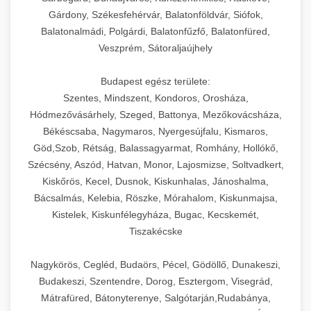
Gárdony, Székesfehérvár, Balatonföldvár, Siófok,
Balatonalmádi, Polgárdi, Balatonfűzfő, Balatonfüred,
Veszprém, Sátoraljaújhely
Budapest egész területe:
Szentes, Mindszent, Kondoros, Orosháza,
Hódmezővásárhely, Szeged, Battonya, Mezőkovácsháza,
Békéscsaba, Nagymaros, Nyergesújfalu, Kismaros,
Göd,Szob, Rétság, Balassagyarmat, Romhány, Hollókő,
Szécsény, Aszód, Hatvan, Monor, Lajosmizse, Soltvadkert,
Kiskőrös, Kecel, Dusnok, Kiskunhalas, Jánoshalma,
Bácsalmás, Kelebia, Röszke, Mórahalom, Kiskunmajsa,
Kistelek, Kiskunfélegyháza, Bugac, Kecskemét,
Tiszakécske
Nagykörös, Cegléd, Budaörs, Pécel, Gödöllő, Dunakeszi,
Budakeszi, Szentendre, Dorog, Esztergom, Visegrád,
Mátrafüred, Bátonyterenye, Salgótarján,Rudabánya,