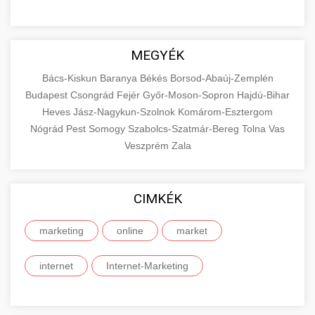
MEGYÉK
Bács-Kiskun
Baranya
Békés
Borsod-Abaúj-Zemplén
Budapest
Csongrád
Fejér
Győr-Moson-Sopron
Hajdú-Bihar
Heves
Jász-Nagykun-Szolnok
Komárom-Esztergom
Nógrád
Pest
Somogy
Szabolcs-Szatmár-Bereg
Tolna
Vas
Veszprém
Zala
CIMKÉK
marketing
online
market
internet
Internet-Marketing