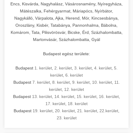
Encs, Kisvárda, Nagyhalász, Vásárosnamény, Nyíregyháza,
Mátészalka, Fehérgyarmat, Máriapócs, Nyírbátor,
Nagykálló, Várpalota, Ajka, Herend, Mór, Kincsesbánya,
Oroszlány, Kisbér, Tatabánya, Pannonhalma, Bábolna,
Komárom, Tata, Pilisvörösvár, Bicske, Érd, Százhalombatta,
Martonvásár, Százhalombatta, Gyál
Budapest egész területe:
Budapest
1. kerület
,
2. kerület
,
3. kerület
,
4. kerület
,
5.
kerület
,
6. kerület
Budapest
7. kerület
,
8. kerület
,
9. kerület
,
10. kerület
,
11.
kerület
,
12. kerület
Budapest
13. kerület
,
14. kerület
,
15. kerület
,
16. kerület
,
17. kerület
,
18. kerület
Budapest
19. kerület
,
20. kerület
,
21. kerület
,
22.kerület
,
23. kerület