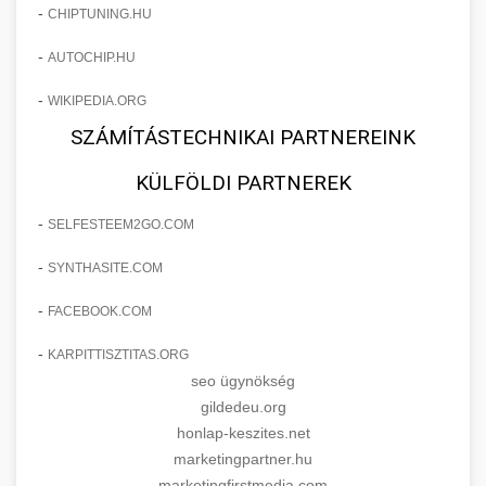
-
CHIPTUNING.HU
-
AUTOCHIP.HU
-
WIKIPEDIA.ORG
SZÁMÍTÁSTECHNIKAI PARTNEREINK
KÜLFÖLDI PARTNEREK
-
SELFESTEEM2GO.COM
-
SYNTHASITE.COM
-
FACEBOOK.COM
-
KARPITTISZTITAS.ORG
seo ügynökség
gildedeu.org
honlap-keszites.net
marketingpartner.hu
marketingfirstmedia.com