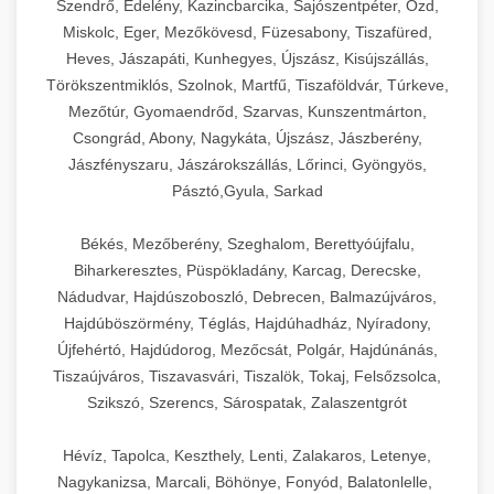
Szendrő, Edelény, Kazincbarcika, Sajószentpéter, Ózd,
Miskolc, Eger, Mezőkövesd, Füzesabony, Tiszafüred,
Heves, Jászapáti, Kunhegyes, Újszász, Kisújszállás,
Törökszentmiklós, Szolnok, Martfű, Tiszaföldvár, Túrkeve,
Mezőtúr, Gyomaendrőd, Szarvas, Kunszentmárton,
Csongrád, Abony, Nagykáta, Újszász, Jászberény,
Jászfényszaru, Jászárokszállás, Lőrinci, Gyöngyös,
Pásztó,Gyula, Sarkad
Békés, Mezőberény, Szeghalom, Berettyóújfalu,
Biharkeresztes, Püspökladány, Karcag, Derecske,
Nádudvar, Hajdúszoboszló, Debrecen, Balmazújváros,
Hajdúböszörmény, Téglás, Hajdúhadház, Nyíradony,
Újfehértó, Hajdúdorog, Mezőcsát, Polgár, Hajdúnánás,
Tiszaújváros, Tiszavasvári, Tiszalök, Tokaj, Felsőzsolca,
Szikszó, Szerencs, Sárospatak, Zalaszentgrót
Hévíz, Tapolca, Keszthely, Lenti, Zalakaros, Letenye,
Nagykanizsa, Marcali, Böhönye, Fonyód, Balatonlelle,