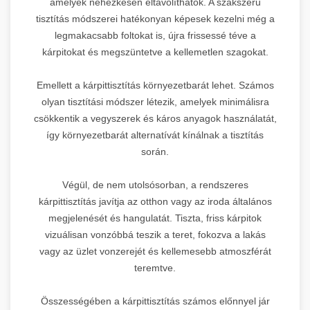
amelyek nehézkesen eltávolíthatók. A szakszerű
tisztítás módszerei hatékonyan képesek kezelni még a
legmakacsabb foltokat is, újra frissessé téve a
kárpitokat és megszüntetve a kellemetlen szagokat.
Emellett a kárpittisztítás környezetbarát lehet. Számos
olyan tisztítási módszer létezik, amelyek minimálisra
csökkentik a vegyszerek és káros anyagok használatát,
így környezetbarát alternatívát kínálnak a tisztítás
során.
Végül, de nem utolsósorban, a rendszeres
kárpittisztítás javítja az otthon vagy az iroda általános
megjelenését és hangulatát. Tiszta, friss kárpitok
vizuálisan vonzóbbá teszik a teret, fokozva a lakás
vagy az üzlet vonzerejét és kellemesebb atmoszférát
teremtve.
Összességében a kárpittisztítás számos előnnyel jár