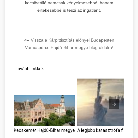
kocsibeálló nemcsak kényelmesebbé, hanem
értékesebbé is teszi az ingatlant.
<-- Vissza a Kárpittisztítás előnyei Budapesten
Vámospércs Hajdú-Bihar megye blog oldalra!
További cikkek
Kecskemét Hajdú-Bihar megye
A legjobb katasztrófa filmek 