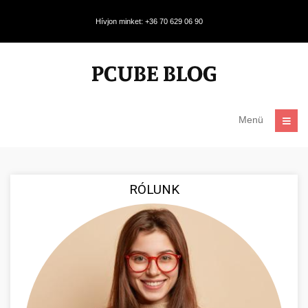
Hívjon minket: +36 70 629 06 90
Menü
RÓLUNK