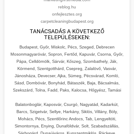
reblog.hu
onfejlesztes.org
carpetcleaningbudapest.org
TANÁCSADÁS A KÖVETKEZŐ
TELEPÜLÉSEKEN:
Budapest, Győr, Miskolc, Pécs, Szeged, Debrecen
Mosonmagyaróvár, Sopron, Fertőd, Kapuvár, Csorna, Győr,
Pápa, Celldömölk, Sárvár, Kőszeg, Szombathely, Ják,
Körmend, Szentgotthárd, Csepreg, Zalalövő, Vasvár,
Jánosháza, Devecser, Ajka, Sümeg, Pécsvárad, Komló,
Sásd, Dombóvár, Bonyhád, Bátaszék, Baja, Bácsalmás,
Szekszárd, Tolna, Fadd, Paks, Kalocsa, Hőgyész, Tamási
Balatonboglár, Kaposvár, Csurgó, Nagyatád, Kadarkút,
Barcs, Szigetvár, Sellye, Harkány, Siklós, Villány, Bóly,
Mohács, Pécs, Szentlőrinc Andocs, Tab, Lengyeltóti,
Simontornya, Enying, Dunaföldvár, Solt, Szabadszállás,
Sárbogárd, Dunaújváros, Kunszentmiklós, Ráckeve,