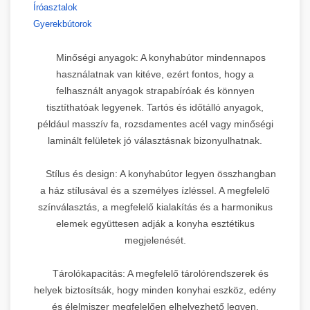
Íróasztalok
Gyerekbútorok
Minőségi anyagok: A konyhabútor mindennapos
használatnak van kitéve, ezért fontos, hogy a
felhasznált anyagok strapabíróak és könnyen
tisztíthatóak legyenek. Tartós és időtálló anyagok,
például masszív fa, rozsdamentes acél vagy minőségi
laminált felületek jó választásnak bizonyulhatnak.
Stílus és design: A konyhabútor legyen összhangban
a ház stílusával és a személyes ízléssel. A megfelelő
színválasztás, a megfelelő kialakítás és a harmonikus
elemek együttesen adják a konyha esztétikus
megjelenését.
Tárolókapacitás: A megfelelő tárolórendszerek és
helyek biztosítsák, hogy minden konyhai eszköz, edény
és élelmiszer megfelelően elhelyezhető legyen.