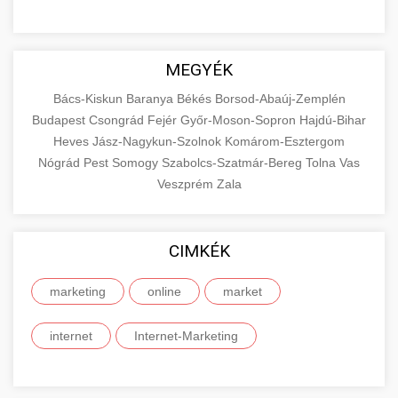
MEGYÉK
Bács-Kiskun
Baranya
Békés
Borsod-Abaúj-Zemplén
Budapest
Csongrád
Fejér
Győr-Moson-Sopron
Hajdú-Bihar
Heves
Jász-Nagykun-Szolnok
Komárom-Esztergom
Nógrád
Pest
Somogy
Szabolcs-Szatmár-Bereg
Tolna
Vas
Veszprém
Zala
CIMKÉK
marketing
online
market
internet
Internet-Marketing