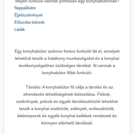
Milyen funkciói vannak pontosan egy konyhabútornak?
Nappalibútor
Éjjeliszekrények
Előszoba bútorok
Ládák
Egy konyhabútor számos fontos funkciót lát el, amelyek
lehetővé teszik a hatékony munkavégzést és a konyhai
tevékenységekhez szükséges tárolást. Itt vannak a
konyhabútor főbb funkciói:
Tárolás: A konyhabútor fő célja a tárolás és az
elrendezés lehetőségének biztosítása. Fiókok,
szekrények, polcok és egyéb tárolóeszközök lehetővé
teszik a konyhai eszközök, edények, evőeszközök,
élelmiszerek és egyéb konyhai kellékek rendezett és
könnyen elérhető tárolását.