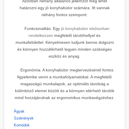
Azonban néhány általános jellemzőt meg lehet
határozni egy jó konyhabútor számára. Itt vannak
néhány fontos szempont:
Funkcionalitás: Egy
jó konyhabútor elsősorban
rendelkezzen
megfelelő tárolóhellyel és
munkafelülettel. Kényelmesen tudjunk benne dolgozni
és könnyen hozzáférhető legyen minden szükséges
eszköz és anyag.
Ergonómia: A konyhabútor megtervezésénél fontos
figyelembe venni a munkafolyamatokat. A megfelelő
magasságú munkalapok, az optimális távolság a
különböző elemei között és a könnyen elérhető tárolók
mind hozzájárulnak az ergonomikus munkavégzéshez.
Ágyak
Szekrények
Komódok