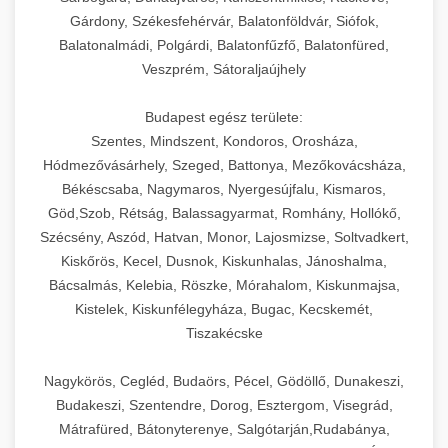
Gárdony, Székesfehérvár, Balatonföldvár, Siófok,
Balatonalmádi, Polgárdi, Balatonfűzfő, Balatonfüred,
Veszprém, Sátoraljaújhely
Budapest egész területe:
Szentes, Mindszent, Kondoros, Orosháza,
Hódmezővásárhely, Szeged, Battonya, Mezőkovácsháza,
Békéscsaba, Nagymaros, Nyergesújfalu, Kismaros,
Göd,Szob, Rétság, Balassagyarmat, Romhány, Hollókő,
Szécsény, Aszód, Hatvan, Monor, Lajosmizse, Soltvadkert,
Kiskőrös, Kecel, Dusnok, Kiskunhalas, Jánoshalma,
Bácsalmás, Kelebia, Röszke, Mórahalom, Kiskunmajsa,
Kistelek, Kiskunfélegyháza, Bugac, Kecskemét,
Tiszakécske
Nagykörös, Cegléd, Budaörs, Pécel, Gödöllő, Dunakeszi,
Budakeszi, Szentendre, Dorog, Esztergom, Visegrád,
Mátrafüred, Bátonyterenye, Salgótarján,Rudabánya,