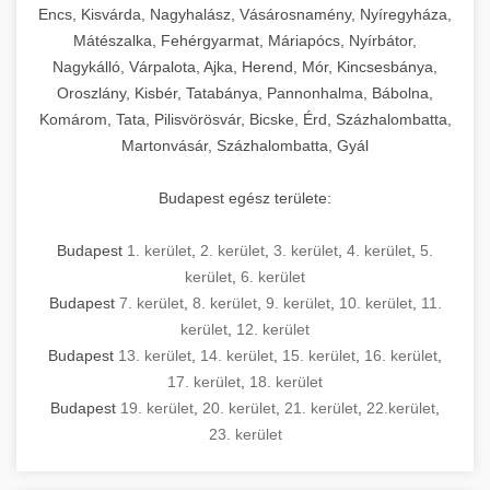
Encs, Kisvárda, Nagyhalász, Vásárosnamény, Nyíregyháza,
Mátészalka, Fehérgyarmat, Máriapócs, Nyírbátor,
Nagykálló, Várpalota, Ajka, Herend, Mór, Kincsesbánya,
Oroszlány, Kisbér, Tatabánya, Pannonhalma, Bábolna,
Komárom, Tata, Pilisvörösvár, Bicske, Érd, Százhalombatta,
Martonvásár, Százhalombatta, Gyál
Budapest egész területe:
Budapest
1. kerület
,
2. kerület
,
3. kerület
,
4. kerület
,
5.
kerület
,
6. kerület
Budapest
7. kerület
,
8. kerület
,
9. kerület
,
10. kerület
,
11.
kerület
,
12. kerület
Budapest
13. kerület
,
14. kerület
,
15. kerület
,
16. kerület
,
17. kerület
,
18. kerület
Budapest
19. kerület
,
20. kerület
,
21. kerület
,
22.kerület
,
23. kerület