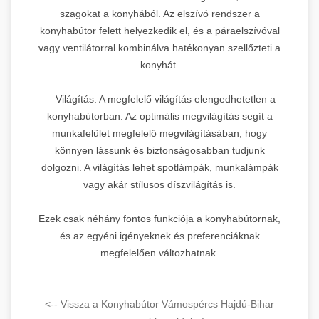
szagokat a konyhából. Az elszívó rendszer a
konyhabútor felett helyezkedik el, és a páraelszívóval
vagy ventilátorral kombinálva hatékonyan szellőzteti a
konyhát.
Világítás: A megfelelő világítás elengedhetetlen a
konyhabútorban. Az optimális megvilágítás segít a
munkafelület megfelelő megvilágításában, hogy
könnyen lássunk és biztonságosabban tudjunk
dolgozni. A világítás lehet spotlámpák, munkalámpák
vagy akár stílusos díszvilágítás is.
Ezek csak néhány fontos funkciója a konyhabútornak,
és az egyéni igényeknek és preferenciáknak
megfelelően változhatnak.
<-- Vissza a Konyhabútor Vámospércs Hajdú-Bihar