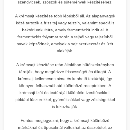
szendvicsek, szószok és sütemények készítéséhez.
A krémsajt készítése több lépésből áll. Az alapanyagok
közé tartozik a friss tej vagy tejszín, valamint speciális
baktériumkultúra, amely fermentációt indít el. A
fermentációs folyamat során a tejből vagy tejszínből
savak képződnek, amelyek a sajt szerkezetét és ízét
alakítják.
A krémsajt készítése után általában hűtőszekrényben
tárolják, hogy megőrizze frissességét és állagát. A
krémsajt kellemesen sima és kenhető textúrájú, így
könnyen felhasználható különböző receptekben. A
krémsajt ízét és textúráját különféle ízesítésekkel,
például fűszerekkel, gyümölcsökkel vagy zöldségekkel
is fokozhatják.
Fontos megjegyezni, hogy a krémsajt különböző
márkáknál és típusoknál változhat az összetétel, az