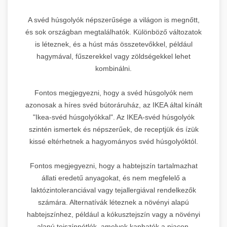
A svéd húsgolyók népszerűsége a világon is megnőtt,
és sok országban megtalálhatók. Különböző változatok
is léteznek, és a húst más összetevőkkel, például
hagymával, fűszerekkel vagy zöldségekkel lehet
kombinálni.
Fontos megjegyezni, hogy a svéd húsgolyók nem
azonosak a híres svéd bútoráruház, az IKEA által kínált
"Ikea-svéd húsgolyókkal". Az IKEA-svéd húsgolyók
szintén ismertek és népszerűek, de receptjük és ízük
kissé eltérhetnek a hagyományos svéd húsgolyóktól.
Fontos megjegyezni, hogy a habtejszín tartalmazhat
állati eredetű anyagokat, és nem megfelelő a
laktózintoleranciával vagy tejallergiával rendelkezők
számára. Alternatívák léteznek a növényi alapú
habtejszínhez, például a kókusztejszín vagy a növényi
alapú tejszínpótlók, amelyek kaphatók a piacon.