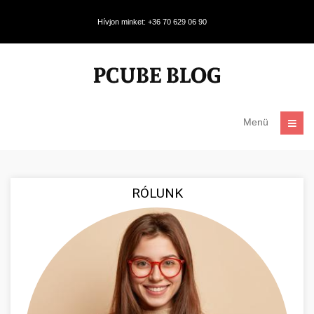
Hívjon minket: +36 70 629 06 90
Menü
RÓLUNK