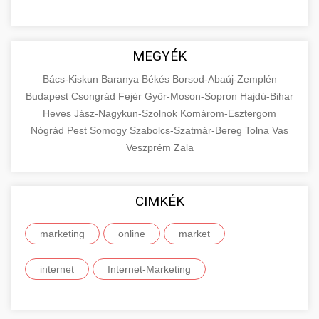
MEGYÉK
Bács-Kiskun
Baranya
Békés
Borsod-Abaúj-Zemplén
Budapest
Csongrád
Fejér
Győr-Moson-Sopron
Hajdú-Bihar
Heves
Jász-Nagykun-Szolnok
Komárom-Esztergom
Nógrád
Pest
Somogy
Szabolcs-Szatmár-Bereg
Tolna
Vas
Veszprém
Zala
CIMKÉK
marketing
online
market
internet
Internet-Marketing