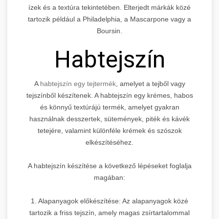
ízek és a textúra tekintetében. Elterjedt márkák közé
tartozik például a Philadelphia, a Mascarpone vagy a
Boursin.
Habtejszín
A
habtejszín egy tejtermék
, amelyet a tejből vagy
tejszínből készítenek. A habtejszín egy krémes, habos
és könnyű textúrájú termék, amelyet gyakran
használnak desszertek, sütemények, piték és kávék
tetejére, valamint különféle krémek és szószok
elkészítéséhez.
A habtejszín készítése a következő lépéseket foglalja
magában:
1. Alapanyagok előkészítése: Az alapanyagok közé
tartozik a friss tejszín, amely magas zsírtartalommal