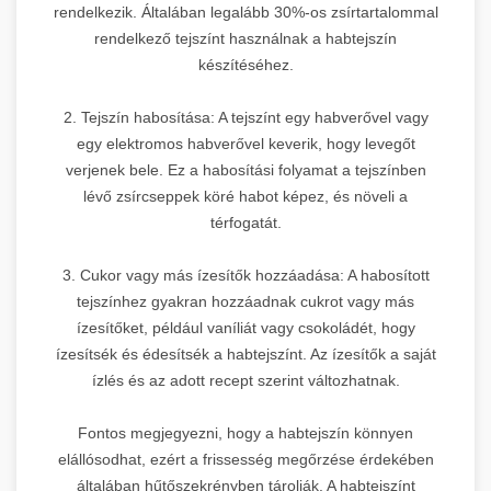
rendelkezik. Általában legalább 30%-os zsírtartalommal
rendelkező tejszínt használnak a habtejszín
készítéséhez.
2. Tejszín habosítása: A tejszínt egy habverővel vagy
egy elektromos habverővel keverik, hogy levegőt
verjenek bele. Ez a habosítási folyamat a tejszínben
lévő zsírcseppek köré habot képez, és növeli a
térfogatát.
3. Cukor vagy más ízesítők hozzáadása: A habosított
tejszínhez gyakran hozzáadnak cukrot vagy más
ízesítőket, például vaníliát vagy csokoládét, hogy
ízesítsék és édesítsék a habtejszínt. Az ízesítők a saját
ízlés és az adott recept szerint változhatnak.
Fontos megjegyezni, hogy a habtejszín könnyen
elállósodhat, ezért a frissesség megőrzése érdekében
általában hűtőszekrényben tárolják. A habtejszínt