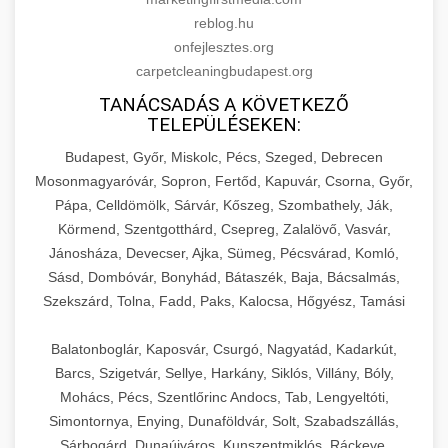
reblog.hu
onfejlesztes.org
carpetcleaningbudapest.org
TANÁCSADÁS A KÖVETKEZŐ
TELEPÜLÉSEKEN:
Budapest, Győr, Miskolc, Pécs, Szeged, Debrecen
Mosonmagyaróvár, Sopron, Fertőd, Kapuvár, Csorna, Győr,
Pápa, Celldömölk, Sárvár, Kőszeg, Szombathely, Ják,
Körmend, Szentgotthárd, Csepreg, Zalalövő, Vasvár,
Jánosháza, Devecser, Ajka, Sümeg, Pécsvárad, Komló,
Sásd, Dombóvár, Bonyhád, Bátaszék, Baja, Bácsalmás,
Szekszárd, Tolna, Fadd, Paks, Kalocsa, Hőgyész, Tamási
Balatonboglár, Kaposvár, Csurgó, Nagyatád, Kadarkút,
Barcs, Szigetvár, Sellye, Harkány, Siklós, Villány, Bóly,
Mohács, Pécs, Szentlőrinc Andocs, Tab, Lengyeltóti,
Simontornya, Enying, Dunaföldvár, Solt, Szabadszállás,
Sárbogárd, Dunaújváros, Kunszentmiklós, Ráckeve,