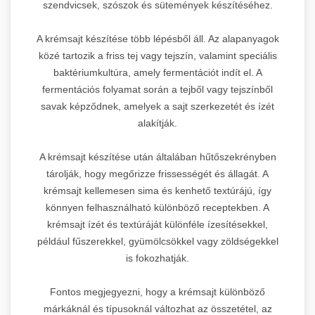
szendvicsek, szószok és sütemények készítéséhez.
A krémsajt készítése több lépésből áll. Az alapanyagok
közé tartozik a friss tej vagy tejszín, valamint speciális
baktériumkultúra, amely fermentációt indít el. A
fermentációs folyamat során a tejből vagy tejszínből
savak képződnek, amelyek a sajt szerkezetét és ízét
alakítják.
A krémsajt készítése után általában hűtőszekrényben
tárolják, hogy megőrizze frissességét és állagát. A
krémsajt kellemesen sima és kenhető textúrájú, így
könnyen felhasználható különböző receptekben. A
krémsajt ízét és textúráját különféle ízesítésekkel,
például fűszerekkel, gyümölcsökkel vagy zöldségekkel
is fokozhatják.
Fontos megjegyezni, hogy a krémsajt különböző
márkáknál és típusoknál változhat az összetétel, az