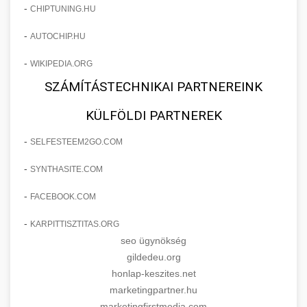
-
CHIPTUNING.HU
-
AUTOCHIP.HU
-
WIKIPEDIA.ORG
SZÁMÍTÁSTECHNIKAI PARTNEREINK
KÜLFÖLDI PARTNEREK
-
SELFESTEEM2GO.COM
-
SYNTHASITE.COM
-
FACEBOOK.COM
-
KARPITTISZTITAS.ORG
seo ügynökség
gildedeu.org
honlap-keszites.net
marketingpartner.hu
marketingfirstmedia.com