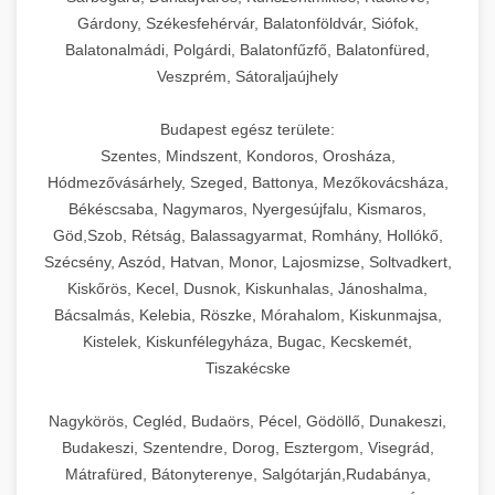
Gárdony, Székesfehérvár, Balatonföldvár, Siófok,
Balatonalmádi, Polgárdi, Balatonfűzfő, Balatonfüred,
Veszprém, Sátoraljaújhely
Budapest egész területe:
Szentes, Mindszent, Kondoros, Orosháza,
Hódmezővásárhely, Szeged, Battonya, Mezőkovácsháza,
Békéscsaba, Nagymaros, Nyergesújfalu, Kismaros,
Göd,Szob, Rétság, Balassagyarmat, Romhány, Hollókő,
Szécsény, Aszód, Hatvan, Monor, Lajosmizse, Soltvadkert,
Kiskőrös, Kecel, Dusnok, Kiskunhalas, Jánoshalma,
Bácsalmás, Kelebia, Röszke, Mórahalom, Kiskunmajsa,
Kistelek, Kiskunfélegyháza, Bugac, Kecskemét,
Tiszakécske
Nagykörös, Cegléd, Budaörs, Pécel, Gödöllő, Dunakeszi,
Budakeszi, Szentendre, Dorog, Esztergom, Visegrád,
Mátrafüred, Bátonyterenye, Salgótarján,Rudabánya,