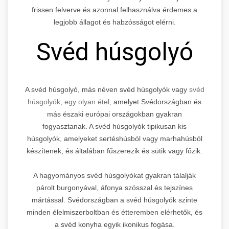
frissen felverve és azonnal felhasználva érdemes a
legjobb állagot és habzósságot elérni.
Svéd húsgolyó
A svéd húsgolyó, más néven svéd húsgolyók vagy
svéd
húsgolyók, egy olyan étel,
amelyet Svédországban és
más északi európai országokban gyakran
fogyasztanak. A svéd húsgolyók tipikusan kis
húsgolyók, amelyeket sertéshúsból vagy marhahúsból
készítenek, és általában fűszerezik és sütik vagy főzik.
A hagyományos svéd húsgolyókat gyakran tálalják
párolt burgonyával, áfonya szósszal és tejszínes
mártással. Svédországban a svéd húsgolyók szinte
minden élelmiszerboltban és étteremben elérhetők, és
a svéd konyha egyik ikonikus fogása.