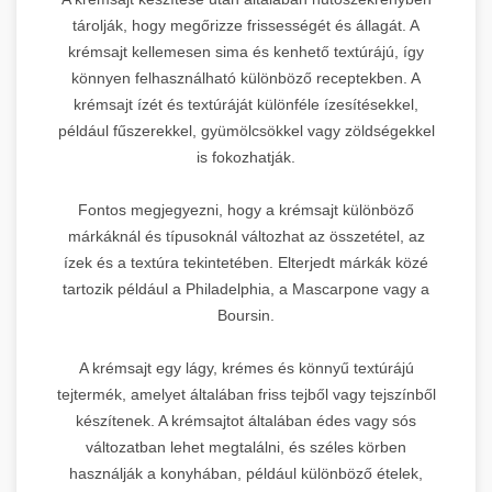
tárolják, hogy megőrizze frissességét és állagát. A
krémsajt kellemesen sima és kenhető textúrájú, így
könnyen felhasználható különböző receptekben. A
krémsajt ízét és textúráját különféle ízesítésekkel,
például fűszerekkel, gyümölcsökkel vagy zöldségekkel
is fokozhatják.
Fontos megjegyezni, hogy a krémsajt különböző
márkáknál és típusoknál változhat az összetétel, az
ízek és a textúra tekintetében. Elterjedt márkák közé
tartozik például a Philadelphia, a Mascarpone vagy a
Boursin.
A krémsajt egy lágy, krémes és könnyű textúrájú
tejtermék, amelyet általában friss tejből vagy tejszínből
készítenek. A krémsajtot általában édes vagy sós
változatban lehet megtalálni, és széles körben
használják a konyhában, például különböző ételek,