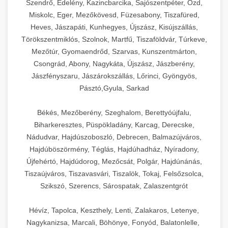
Szendrő, Edelény, Kazincbarcika, Sajószentpéter, Ózd,
Miskolc, Eger, Mezőkövesd, Füzesabony, Tiszafüred,
Heves, Jászapáti, Kunhegyes, Újszász, Kisújszállás,
Törökszentmiklós, Szolnok, Martfű, Tiszaföldvár, Túrkeve,
Mezőtúr, Gyomaendrőd, Szarvas, Kunszentmárton,
Csongrád, Abony, Nagykáta, Újszász, Jászberény,
Jászfényszaru, Jászárokszállás, Lőrinci, Gyöngyös,
Pásztó,Gyula, Sarkad
Békés, Mezőberény, Szeghalom, Berettyóújfalu,
Biharkeresztes, Püspökladány, Karcag, Derecske,
Nádudvar, Hajdúszoboszló, Debrecen, Balmazújváros,
Hajdúböszörmény, Téglás, Hajdúhadház, Nyíradony,
Újfehértó, Hajdúdorog, Mezőcsát, Polgár, Hajdúnánás,
Tiszaújváros, Tiszavasvári, Tiszalök, Tokaj, Felsőzsolca,
Szikszó, Szerencs, Sárospatak, Zalaszentgrót
Hévíz, Tapolca, Keszthely, Lenti, Zalakaros, Letenye,
Nagykanizsa, Marcali, Böhönye, Fonyód, Balatonlelle,