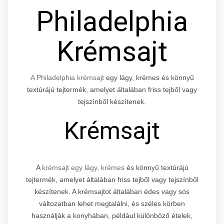
Philadelphia
Krémsajt
A Philadelphia krémsajt
egy lágy, krémes és könnyű
textúrájú tejtermék, amelyet általában friss tejből vagy
tejszínből készítenek.
Krémsajt
A
krémsajt egy lágy, krémes
és könnyű textúrájú
tejtermék, amelyet általában friss tejből vagy tejszínből
készítenek. A krémsajtot általában édes vagy sós
változatban lehet megtalálni, és széles körben
használják a konyhában, például különböző ételek,