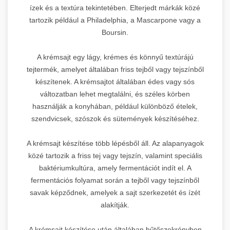
ízek és a textúra tekintetében. Elterjedt márkák közé
tartozik például a Philadelphia, a Mascarpone vagy a
Boursin.
A krémsajt egy lágy, krémes és könnyű textúrájú
tejtermék, amelyet általában friss tejből vagy tejszínből
készítenek. A krémsajtot általában édes vagy sós
változatban lehet megtalálni, és széles körben
használják a konyhában, például különböző ételek,
szendvicsek, szószok és sütemények készítéséhez.
A krémsajt készítése több lépésből áll. Az alapanyagok
közé tartozik a friss tej vagy tejszín, valamint speciális
baktériumkultúra, amely fermentációt indít el. A
fermentációs folyamat során a tejből vagy tejszínből
savak képződnek, amelyek a sajt szerkezetét és ízét
alakítják.
A krémsajt készítése után általában hűtőszekrényben