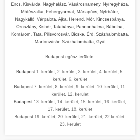
Encs, Kisvárda, Nagyhalász, Vásárosnamény, Nyíregyháza,
Mátészalka, Fehérgyarmat, Máriapócs, Nyírbátor,
Nagykálló, Várpalota, Ajka, Herend, Mór, Kincsesbánya,
Oroszlány, Kisbér, Tatabánya, Pannonhalma, Bábolna,
Komárom, Tata, Pilisvörösvár, Bicske, Érd, Százhalombatta,
Martonvásár, Százhalombatta, Gyál
Budapest egész területe:
Budapest
1. kerület
,
2. kerület
,
3. kerület
,
4. kerület
,
5.
kerület
,
6. kerület
Budapest
7. kerület
,
8. kerület
,
9. kerület
,
10. kerület
,
11.
kerület
,
12. kerület
Budapest
13. kerület
,
14. kerület
,
15. kerület
,
16. kerület
,
17. kerület
,
18. kerület
Budapest
19. kerület
,
20. kerület
,
21. kerület
,
22.kerület
,
23. kerület