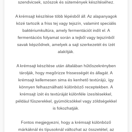
szendvicsek, szószok és sütemények készítéséhez.
A krémsajt készítése több lépésből áll. Az alapanyagok
közé tartozik a friss tej vagy tejszín, valamint speciális
baktériumkultúra, amely fermentációt indít el. A
fermentációs folyamat során a tejből vagy tejszínből
savak képződnek, amelyek a sajt szerkezetét és ízét
alakítják.
A krémsajt készítése után általában hűtőszekrényben
tárolják, hogy megőrizze frissességét és állagát. A
krémsajt kellemesen sima és kenhető textúrájú, így
könnyen felhasználható különböző receptekben. A
krémsajt ízét és textúráját különféle ízesítésekkel,
például fűszerekkel, gyümölcsökkel vagy zöldségekkel
is fokozhatják.
Fontos megjegyezni, hogy a krémsajt különböző
márkáknál és típusoknál változhat az összetétel, az