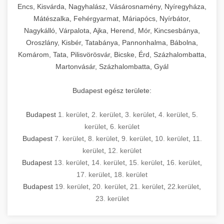
Encs, Kisvárda, Nagyhalász, Vásárosnamény, Nyíregyháza,
Mátészalka, Fehérgyarmat, Máriapócs, Nyírbátor,
Nagykálló, Várpalota, Ajka, Herend, Mór, Kincsesbánya,
Oroszlány, Kisbér, Tatabánya, Pannonhalma, Bábolna,
Komárom, Tata, Pilisvörösvár, Bicske, Érd, Százhalombatta,
Martonvásár, Százhalombatta, Gyál
Budapest egész területe:
Budapest
1. kerület
,
2. kerület
,
3. kerület
,
4. kerület
,
5.
kerület
,
6. kerület
Budapest
7. kerület
,
8. kerület
,
9. kerület
,
10. kerület
,
11.
kerület
,
12. kerület
Budapest
13. kerület
,
14. kerület
,
15. kerület
,
16. kerület
,
17. kerület
,
18. kerület
Budapest
19. kerület
,
20. kerület
,
21. kerület
,
22.kerület
,
23. kerület