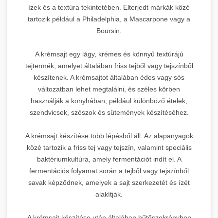
ízek és a textúra tekintetében. Elterjedt márkák közé
tartozik például a Philadelphia, a Mascarpone vagy a
Boursin.
A krémsajt egy lágy, krémes és könnyű textúrájú
tejtermék, amelyet általában friss tejből vagy tejszínből
készítenek. A krémsajtot általában édes vagy sós
változatban lehet megtalálni, és széles körben
használják a konyhában, például különböző ételek,
szendvicsek, szószok és sütemények készítéséhez.
A krémsajt készítése több lépésből áll. Az alapanyagok
közé tartozik a friss tej vagy tejszín, valamint speciális
baktériumkultúra, amely fermentációt indít el. A
fermentációs folyamat során a tejből vagy tejszínből
savak képződnek, amelyek a sajt szerkezetét és ízét
alakítják.
A krémsajt készítése után általában hűtőszekrényben