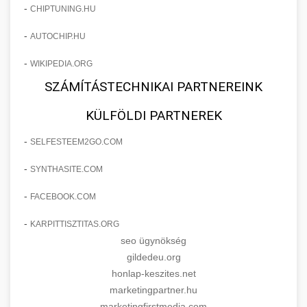
-
CHIPTUNING.HU
-
AUTOCHIP.HU
-
WIKIPEDIA.ORG
SZÁMÍTÁSTECHNIKAI PARTNEREINK
KÜLFÖLDI PARTNEREK
-
SELFESTEEM2GO.COM
-
SYNTHASITE.COM
-
FACEBOOK.COM
-
KARPITTISZTITAS.ORG
seo ügynökség
gildedeu.org
honlap-keszites.net
marketingpartner.hu
marketingfirstmedia.com