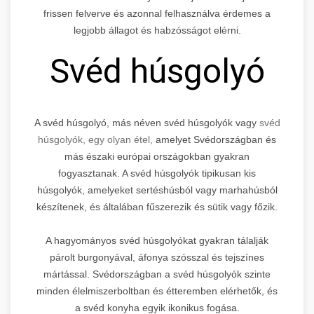
frissen felverve és azonnal felhasználva érdemes a
legjobb állagot és habzósságot elérni.
Svéd húsgolyó
A svéd húsgolyó, más néven svéd húsgolyók vagy
svéd
húsgolyók, egy olyan étel,
amelyet Svédországban és
más északi európai országokban gyakran
fogyasztanak. A svéd húsgolyók tipikusan kis
húsgolyók, amelyeket sertéshúsból vagy marhahúsból
készítenek, és általában fűszerezik és sütik vagy főzik.
A hagyományos svéd húsgolyókat gyakran tálalják
párolt burgonyával, áfonya szósszal és tejszínes
mártással. Svédországban a svéd húsgolyók szinte
minden élelmiszerboltban és étteremben elérhetők, és
a svéd konyha egyik ikonikus fogása.