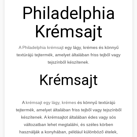
Philadelphia
Krémsajt
A Philadelphia krémsajt
egy lágy, krémes és könnyű
textúrájú tejtermék, amelyet általában friss tejből vagy
tejszínből készítenek.
Krémsajt
A
krémsajt egy lágy, krémes
és könnyű textúrájú
tejtermék, amelyet általában friss tejből vagy tejszínből
készítenek. A krémsajtot általában édes vagy sós
változatban lehet megtalálni, és széles körben
használják a konyhában, például különböző ételek,