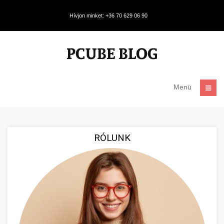
Hívjon minket: +36 70 629 06 90
Menü
RÓLUNK