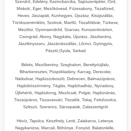
Szendrő, Edelény, Kazincbarcika, Sajószentpéter, Ózd,
Miskolc, Eger, Mezőkövesd, Füzesabony, Tiszafüred,
Heves, Jászapáti, Kunhegyes, Újszász, Kisújszállás,
Törökszentmiklós, Szolnok, Martfű, Tiszaföldvár, Túrkeve,
Mezőtúr, Gyomaendrőd, Szarvas, Kunszentmárton,
Csongrád, Abony, Nagykáta, Újszász, Jászberény,
Jászfényszaru, Jászárokszállás, Lőrinci, Gyöngyös,
Pásztó,Gyula, Sarkad
Békés, Mezőberény, Szeghalom, Berettyóújfalu,
Biharkeresztes, Püspökladány, Karcag, Derecske,
Nádudvar, Hajdúszoboszló, Debrecen, Balmazújváros,
Hajdúböszörmény, Téglás, Hajdúhadház, Nyíradony,
Újfehértó, Hajdúdorog, Mezőcsát, Polgár, Hajdúnánás,
Tiszaújváros, Tiszavasvári, Tiszalök, Tokaj, Felsőzsolca,
Szikszó, Szerencs, Sárospatak, Zalaszentgrót
Hévíz, Tapolca, Keszthely, Lenti, Zalakaros, Letenye,
Nagykanizsa, Marcali, Böhönye, Fonyód, Balatonlelle,