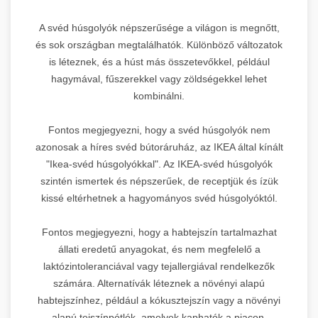
A svéd húsgolyók népszerűsége a világon is megnőtt,
és sok országban megtalálhatók. Különböző változatok
is léteznek, és a húst más összetevőkkel, például
hagymával, fűszerekkel vagy zöldségekkel lehet
kombinálni.
Fontos megjegyezni, hogy a svéd húsgolyók nem
azonosak a híres svéd bútoráruház, az IKEA által kínált
"Ikea-svéd húsgolyókkal". Az IKEA-svéd húsgolyók
szintén ismertek és népszerűek, de receptjük és ízük
kissé eltérhetnek a hagyományos svéd húsgolyóktól.
Fontos megjegyezni, hogy a habtejszín tartalmazhat
állati eredetű anyagokat, és nem megfelelő a
laktózintoleranciával vagy tejallergiával rendelkezők
számára. Alternatívák léteznek a növényi alapú
habtejszínhez, például a kókusztejszín vagy a növényi
alapú tejszínpótlók, amelyek kaphatók a piacon.