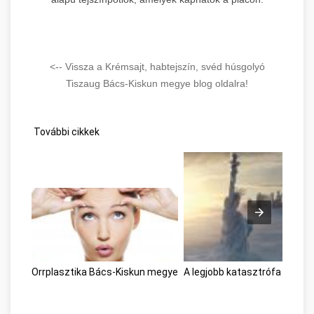
<-- Vissza a Krémsajt, habtejszín, svéd húsgolyó
Tiszaug Bács-Kiskun megye blog oldalra!
További cikkek
Orrplasztika Bács-Kiskun megye
A legjobb katasztrófa filme