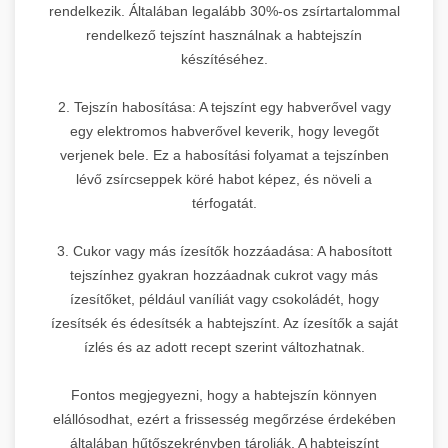
rendelkezik. Általában legalább 30%-os zsírtartalommal
rendelkező tejszínt használnak a habtejszín
készítéséhez.
2. Tejszín habosítása: A tejszínt egy habverővel vagy
egy elektromos habverővel keverik, hogy levegőt
verjenek bele. Ez a habosítási folyamat a tejszínben
lévő zsírcseppek köré habot képez, és növeli a
térfogatát.
3. Cukor vagy más ízesítők hozzáadása: A habosított
tejszínhez gyakran hozzáadnak cukrot vagy más
ízesítőket, például vaníliát vagy csokoládét, hogy
ízesítsék és édesítsék a habtejszínt. Az ízesítők a saját
ízlés és az adott recept szerint változhatnak.
Fontos megjegyezni, hogy a habtejszín könnyen
elállósodhat, ezért a frissesség megőrzése érdekében
általában hűtőszekrényben tárolják. A habtejszínt