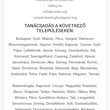
reblog.hu
onfejlesztes.org
carpetcleaningbudapest.org
TANÁCSADÁS A KÖVETKEZŐ
TELEPÜLÉSEKEN:
Budapest, Győr, Miskolc, Pécs, Szeged, Debrecen
Mosonmagyaróvár, Sopron, Fertőd, Kapuvár, Csorna, Győr,
Pápa, Celldömölk, Sárvár, Kőszeg, Szombathely, Ják,
Körmend, Szentgotthárd, Csepreg, Zalalövő, Vasvár,
Jánosháza, Devecser, Ajka, Sümeg, Pécsvárad, Komló,
Sásd, Dombóvár, Bonyhád, Bátaszék, Baja, Bácsalmás,
Szekszárd, Tolna, Fadd, Paks, Kalocsa, Hőgyész, Tamási
Balatonboglár, Kaposvár, Csurgó, Nagyatád, Kadarkút,
Barcs, Szigetvár, Sellye, Harkány, Siklós, Villány, Bóly,
Mohács, Pécs, Szentlőrinc Andocs, Tab, Lengyeltóti,
Simontornya, Enying, Dunaföldvár, Solt, Szabadszállás,
Sárbogárd, Dunaújváros, Kunszentmiklós, Ráckeve,