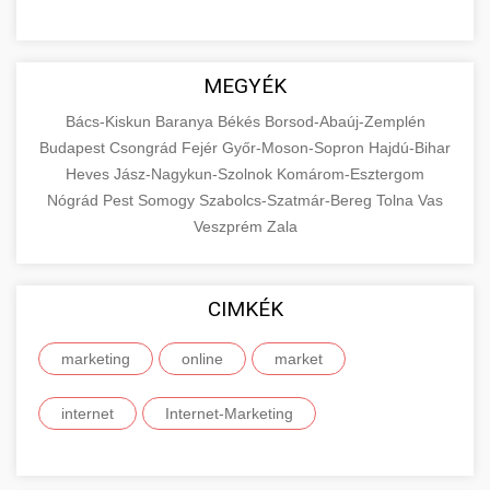
MEGYÉK
Bács-Kiskun
Baranya
Békés
Borsod-Abaúj-Zemplén
Budapest
Csongrád
Fejér
Győr-Moson-Sopron
Hajdú-Bihar
Heves
Jász-Nagykun-Szolnok
Komárom-Esztergom
Nógrád
Pest
Somogy
Szabolcs-Szatmár-Bereg
Tolna
Vas
Veszprém
Zala
CIMKÉK
marketing
online
market
internet
Internet-Marketing