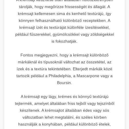
tárolják, hogy megőrizze frissességét és állagát. A
krémsajt kellemesen sima és kenhető textúrájú, így
könnyen felhasználható különböző receptekben. A
krémsajt ízét és textúráját különféle ízesítésekkel,
például fűszerekkel, gyümölcsökkel vagy zöldségekkel
is fokozhatják.
Fontos megjegyezni, hogy a krémsajt különböző
márkáknál és típusoknál változhat az összetétel, az
ízek és a textúra tekintetében. Elterjedt márkák közé
tartozik például a Philadelphia, a Mascarpone vagy a
Boursin.
A krémsajt egy lágy, krémes és könnyű textúrájú
tejtermék, amelyet általában friss tejből vagy tejszínből
készítenek. A krémsajtot általában édes vagy sós
változatban lehet megtalálni, és széles körben
használják a konyhában, például különböző ételek,