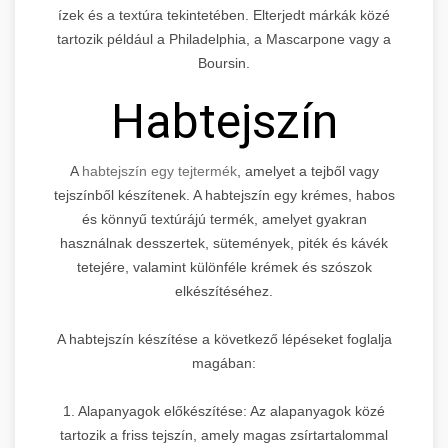
ízek és a textúra tekintetében. Elterjedt márkák közé
tartozik például a Philadelphia, a Mascarpone vagy a
Boursin.
Habtejszín
A
habtejszín egy tejtermék
, amelyet a tejből vagy
tejszínből készítenek. A habtejszín egy krémes, habos
és könnyű textúrájú termék, amelyet gyakran
használnak desszertek, sütemények, piték és kávék
tetejére, valamint különféle krémek és szószok
elkészítéséhez.
A habtejszín készítése a következő lépéseket foglalja
magában:
1. Alapanyagok előkészítése: Az alapanyagok közé
tartozik a friss tejszín, amely magas zsírtartalommal