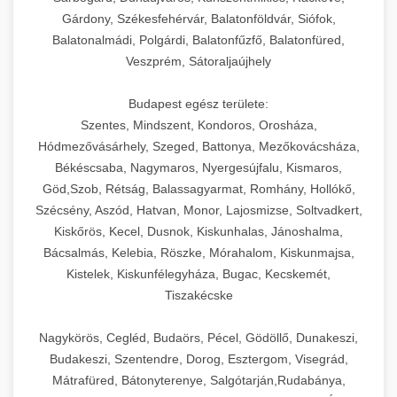
Gárdony, Székesfehérvár, Balatonföldvár, Siófok,
Balatonalmádi, Polgárdi, Balatonfűzfő, Balatonfüred,
Veszprém, Sátoraljaújhely
Budapest egész területe:
Szentes, Mindszent, Kondoros, Orosháza,
Hódmezővásárhely, Szeged, Battonya, Mezőkovácsháza,
Békéscsaba, Nagymaros, Nyergesújfalu, Kismaros,
Göd,Szob, Rétság, Balassagyarmat, Romhány, Hollókő,
Szécsény, Aszód, Hatvan, Monor, Lajosmizse, Soltvadkert,
Kiskőrös, Kecel, Dusnok, Kiskunhalas, Jánoshalma,
Bácsalmás, Kelebia, Röszke, Mórahalom, Kiskunmajsa,
Kistelek, Kiskunfélegyháza, Bugac, Kecskemét,
Tiszakécske
Nagykörös, Cegléd, Budaörs, Pécel, Gödöllő, Dunakeszi,
Budakeszi, Szentendre, Dorog, Esztergom, Visegrád,
Mátrafüred, Bátonyterenye, Salgótarján,Rudabánya,