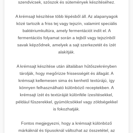
szendvicsek, szószok és sütemények készítéséhez.
A krémsajt készítése több lépésből áll. Az alapanyagok
közé tartozik a friss tej vagy tejszín, valamint speciális
baktériumkultúra, amely fermentációt indít el. A
fermentációs folyamat során a tejből vagy tejszínből
savak képződnek, amelyek a sajt szerkezetét és ízét
alakítják.
A krémsajt készítése után általában hűtőszekrényben
tárolják, hogy megőrizze frissességét és állagát. A
krémsajt kellemesen sima és kenhető textúrájú, így
könnyen felhasználható különböző receptekben. A
krémsajt ízét és textúráját különféle ízesítésekkel,
például fűszerekkel, gyümölcsökkel vagy zöldségekkel
is fokozhatják.
Fontos megjegyezni, hogy a krémsajt különböző
márkáknál és típusoknál változhat az összetétel, az