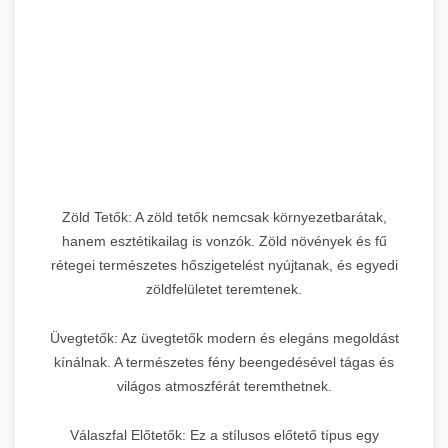
Zöld Tetők: A zöld tetők nemcsak környezetbarátak,
hanem esztétikailag is vonzók. Zöld növények és fű
rétegei természetes hőszigetelést nyújtanak, és egyedi
zöldfelületet teremtenek.
Üvegtetők: Az üvegtetők modern és elegáns megoldást
kínálnak. A természetes fény beengedésével tágas és
világos atmoszférát teremthetnek.
Válaszfal Előtetők: Ez a stílusos előtető típus egy