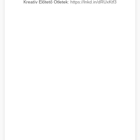
Kreatív Előtető Ötletek:
https://lnkd.in/dRUxKtf3