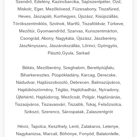
Szendrő, Edelény, Kazincbarcika, Sajószentpéter, Ózd,
Miskolc, Eger, Mezőkövesd, Füzesabony, Tiszafüred,
Heves, Jászapáti, Kunhegyes, Újszász, Kisújszállás,
Törökszentmiklós, Szolnok, Martfű, Tiszaföldvár, Túrkeve,
Mezőtúr, Gyomaendrőd, Szarvas, Kunszentmárton,
Csongrád, Abony, Nagykáta, Újszász, Jászberény,
Jászfényszaru, Jászárokszállás, Lőrinci, Gyöngyös,
Pásztó,Gyula, Sarkad
Békés, Mezőberény, Szeghalom, Berettyóújfalu,
Biharkeresztes, Püspökladány, Karcag, Derecske,
Nádudvar, Hajdúszoboszló, Debrecen, Balmazújváros,
Hajdúböszörmény, Téglás, Hajdúhadház, Nyíradony,
Újfehértó, Hajdúdorog, Mezőcsát, Polgár, Hajdúnánás,
Tiszaújváros, Tiszavasvári, Tiszalök, Tokaj, Felsőzsolca,
Szikszó, Szerencs, Sárospatak, Zalaszentgrót
Hévíz, Tapolca, Keszthely, Lenti, Zalakaros, Letenye,
Nagykanizsa, Marcali, Böhönye, Fonyód, Balatonlelle,