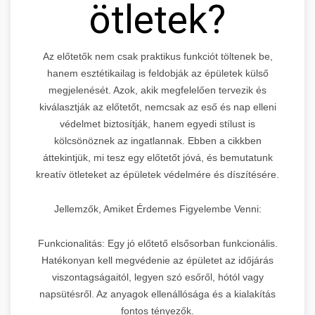
ötletek?
Az előtetők nem csak praktikus funkciót töltenek be,
hanem esztétikailag is feldobják az épületek külső
megjelenését. Azok, akik megfelelően tervezik és
kiválasztják az előtetőt, nemcsak az eső és nap elleni
védelmet biztosítják, hanem egyedi stílust is
kölcsönöznek az ingatlannak. Ebben a cikkben
áttekintjük, mi tesz egy előtetőt jóvá, és bemutatunk
kreatív ötleteket az épületek védelmére és díszítésére.
Jellemzők, Amiket Érdemes Figyelembe Venni:
Funkcionalitás: Egy jó előtető elsősorban funkcionális.
Hatékonyan kell megvédenie az épületet az időjárás
viszontagságaitól, legyen szó esőről, hótól vagy
napsütésről. Az anyagok ellenállósága és a kialakítás
fontos tényezők.