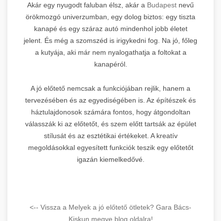
Akár egy nyugodt faluban élsz, akár a
Budapest
nevű
örökmozgó univerzumban, egy dolog biztos: egy tiszta
kanapé és egy száraz autó mindenhol jobb életet
jelent. És még a szomszéd is irigykedni fog. Na jó, főleg
a kutyája, aki már nem nyalogathatja a foltokat a
kanapéról.
A jó előtető nemcsak a funkciójában rejlik, hanem a
tervezésében és az egyediségében is. Az építészek és
háztulajdonosok számára fontos, hogy átgondoltan
válasszák ki az előtetőt, és szem előtt tartsák az épület
stílusát és az esztétikai értékeket. A kreatív
megoldásokkal egyesített funkciók teszik egy előtetőt
igazán kiemelkedővé.
<-- Vissza a Melyek a jó előtető ötletek? Gara Bács-
Kiskun megye blog oldalra!