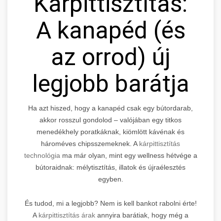
Kárpittisztítás:
A kanapéd (és
az orrod) új
legjobb barátja
Ha azt hiszed, hogy a kanapéd csak egy bútordarab,
akkor rosszul gondolod – valójában egy titkos
menedékhely poratkáknak, kiömlött kávénak és
hároméves chipsszemeknek. A
kárpittisztítás
technológia
ma már olyan, mint egy wellness hétvége a
bútoraidnak: mélytisztítás, illatok és újraélesztés
egyben.
És tudod, mi a legjobb? Nem is kell bankot rabolni érte!
A
kárpittisztítás árak
annyira barátiak, hogy még a