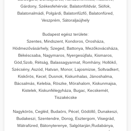
Gárdony, Székesfehérvár, Balatonföldvár, Siófok,
Balatonalmádi, Polgárdi, Balatonfűzfő, Balatonfüred,
Veszprém, Sátoraljaújhely
Budapest egész területe:
Szentes, Mindszent, Kondoros, Orosháza,
Hódmezővásárhely, Szeged, Battonya, Mezőkovácsháza,
Békéscsaba, Nagymaros, Nyergesújfalu, Kismaros,
Göd,Szob, Rétság, Balassagyarmat, Romhány, Hollókő,
Szécsény, Aszód, Hatvan, Monor, Lajosmizse, Soltvadkert,
Kiskőrös, Kecel, Dusnok, Kiskunhalas, Jánoshalma,
Bácsalmás, Kelebia, Röszke, Mórahalom, Kiskunmajsa,
Kistelek, Kiskunfélegyháza, Bugac, Kecskemét,
Tiszakécske
Nagykörös, Cegléd, Budaörs, Pécel, Gödöllő, Dunakeszi,
Budakeszi, Szentendre, Dorog, Esztergom, Visegrád,
Mátrafüred, Bátonyterenye, Salgótarján,Rudabánya,