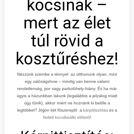
kocsinak –
mert az élet
túl rövid a
kosztűréshez!
Nézzünk szembe a ténnyel: az otthonunk olyan, mint
egy valóságshow – mindig van benne valami
rendetlenség, por vagy parkolóhely-hiány. És ha már
úgyis a házunkban lakunk (legalábbis a jelzálog miatt
úgy tűnik), akkor miért ne hoznánk ki belőle a
legtöbbet? Jöjjön két főszereplő: a
kárpittisztítás
és a
fedett kocsibeálló előtető
!