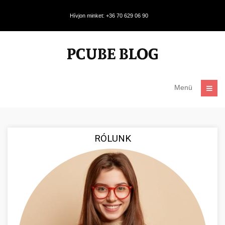
Hívjon minket: +36 70 629 06 90
Menü
RÓLUNK