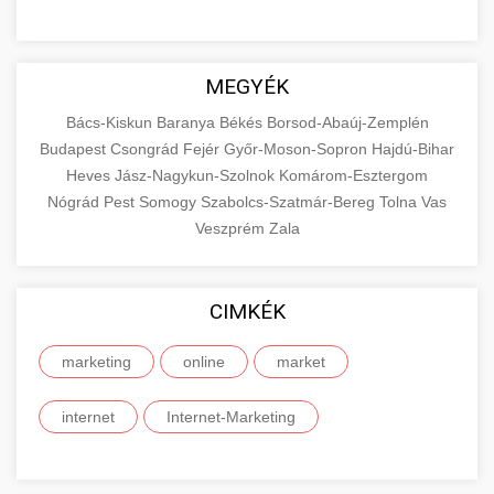
MEGYÉK
Bács-Kiskun
Baranya
Békés
Borsod-Abaúj-Zemplén
Budapest
Csongrád
Fejér
Győr-Moson-Sopron
Hajdú-Bihar
Heves
Jász-Nagykun-Szolnok
Komárom-Esztergom
Nógrád
Pest
Somogy
Szabolcs-Szatmár-Bereg
Tolna
Vas
Veszprém
Zala
CIMKÉK
marketing
online
market
internet
Internet-Marketing