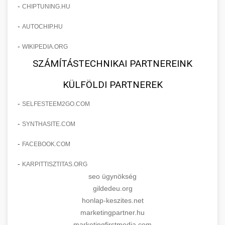
-
CHIPTUNING.HU
-
AUTOCHIP.HU
-
WIKIPEDIA.ORG
SZÁMÍTÁSTECHNIKAI PARTNEREINK
KÜLFÖLDI PARTNEREK
-
SELFESTEEM2GO.COM
-
SYNTHASITE.COM
-
FACEBOOK.COM
-
KARPITTISZTITAS.ORG
seo ügynökség
gildedeu.org
honlap-keszites.net
marketingpartner.hu
marketingfirstmedia.com