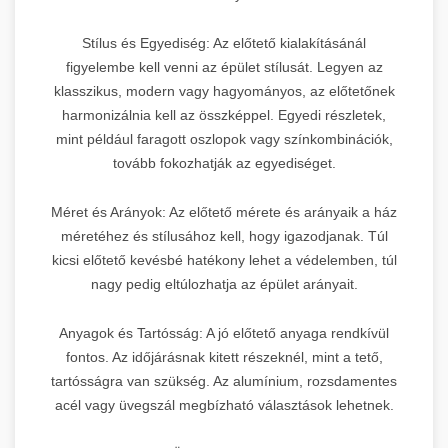
Stílus és Egyediség: Az előtető kialakításánál
figyelembe kell venni az épület stílusát. Legyen az
klasszikus, modern vagy hagyományos, az előtetőnek
harmonizálnia kell az összképpel. Egyedi részletek,
mint például faragott oszlopok vagy színkombinációk,
tovább fokozhatják az egyediséget.
Méret és Arányok: Az előtető mérete és arányaik a ház
méretéhez és stílusához kell, hogy igazodjanak. Túl
kicsi előtető kevésbé hatékony lehet a védelemben, túl
nagy pedig eltúlozhatja az épület arányait.
Anyagok és Tartósság: A jó előtető anyaga rendkívül
fontos. Az időjárásnak kitett részeknél, mint a tető,
tartósságra van szükség. Az alumínium, rozsdamentes
acél vagy üvegszál megbízható választások lehetnek.