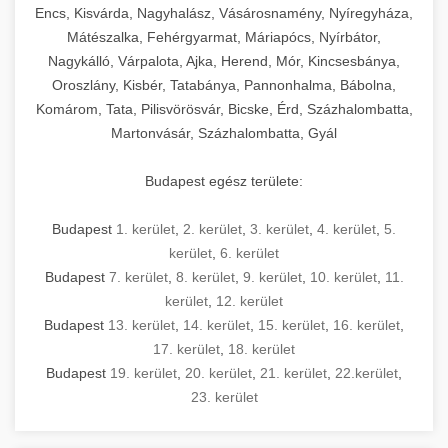
Encs, Kisvárda, Nagyhalász, Vásárosnamény, Nyíregyháza,
Mátészalka, Fehérgyarmat, Máriapócs, Nyírbátor,
Nagykálló, Várpalota, Ajka, Herend, Mór, Kincsesbánya,
Oroszlány, Kisbér, Tatabánya, Pannonhalma, Bábolna,
Komárom, Tata, Pilisvörösvár, Bicske, Érd, Százhalombatta,
Martonvásár, Százhalombatta, Gyál
Budapest egész területe:
Budapest
1. kerület
,
2. kerület
,
3. kerület
,
4. kerület
,
5.
kerület
,
6. kerület
Budapest
7. kerület
,
8. kerület
,
9. kerület
,
10. kerület
,
11.
kerület
,
12. kerület
Budapest
13. kerület
,
14. kerület
,
15. kerület
,
16. kerület
,
17. kerület
,
18. kerület
Budapest
19. kerület
,
20. kerület
,
21. kerület
,
22.kerület
,
23. kerület