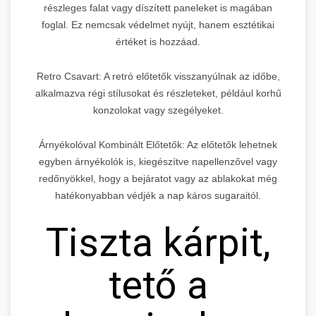
részleges falat vagy díszített paneleket is magában
foglal. Ez nemcsak védelmet nyújt, hanem esztétikai
értéket is hozzáad.
Retro Csavart: A retró előtetők visszanyúlnak az időbe,
alkalmazva régi stílusokat és részleteket, például korhű
konzolokat vagy szegélyeket.
Árnyékolóval Kombinált Előtetők: Az előtetők lehetnek
egyben árnyékolók is, kiegészítve napellenzővel vagy
redőnyökkel, hogy a bejáratot vagy az ablakokat még
hatékonyabban védjék a nap káros sugaraitól.
Tiszta kárpit,
tető a