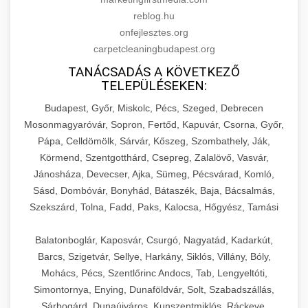
reblog.hu
onfejlesztes.org
carpetcleaningbudapest.org
TANÁCSADÁS A KÖVETKEZŐ
TELEPÜLÉSEKEN:
Budapest, Győr, Miskolc, Pécs, Szeged, Debrecen
Mosonmagyaróvár, Sopron, Fertőd, Kapuvár, Csorna, Győr,
Pápa, Celldömölk, Sárvár, Kőszeg, Szombathely, Ják,
Körmend, Szentgotthárd, Csepreg, Zalalövő, Vasvár,
Jánosháza, Devecser, Ajka, Sümeg, Pécsvárad, Komló,
Sásd, Dombóvár, Bonyhád, Bátaszék, Baja, Bácsalmás,
Szekszárd, Tolna, Fadd, Paks, Kalocsa, Hőgyész, Tamási
Balatonboglár, Kaposvár, Csurgó, Nagyatád, Kadarkút,
Barcs, Szigetvár, Sellye, Harkány, Siklós, Villány, Bóly,
Mohács, Pécs, Szentlőrinc Andocs, Tab, Lengyeltóti,
Simontornya, Enying, Dunaföldvár, Solt, Szabadszállás,
Sárbogárd, Dunaújváros, Kunszentmiklós, Ráckeve,