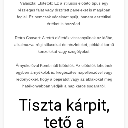
Válaszfal Előtetők: Ez a stílusos előtető típus egy
részleges falat vagy díszített paneleket is magában
foglal. Ez nemcsak védelmet nyújt, hanem esztétikai
értéket is hozzáad.
Retro Csavart: A retró előtetők visszanyúlnak az időbe,
alkalmazva régi stílusokat és részleteket, például korhű
konzolokat vagy szegélyeket.
Árnyékolóval Kombinált Előtetők: Az előtetők lehetnek
egyben árnyékolók is, kiegészítve napellenzővel vagy
redőnyökkel, hogy a bejáratot vagy az ablakokat még
hatékonyabban védjék a nap káros sugaraitól.
Tiszta kárpit,
tető a