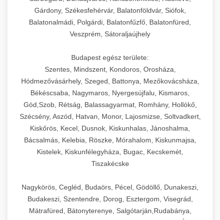
Gárdony, Székesfehérvár, Balatonföldvár, Siófok,
Balatonalmádi, Polgárdi, Balatonfűzfő, Balatonfüred,
Veszprém, Sátoraljaújhely
Budapest egész területe:
Szentes, Mindszent, Kondoros, Orosháza,
Hódmezővásárhely, Szeged, Battonya, Mezőkovácsháza,
Békéscsaba, Nagymaros, Nyergesújfalu, Kismaros,
Göd,Szob, Rétság, Balassagyarmat, Romhány, Hollókő,
Szécsény, Aszód, Hatvan, Monor, Lajosmizse, Soltvadkert,
Kiskőrös, Kecel, Dusnok, Kiskunhalas, Jánoshalma,
Bácsalmás, Kelebia, Röszke, Mórahalom, Kiskunmajsa,
Kistelek, Kiskunfélegyháza, Bugac, Kecskemét,
Tiszakécske
Nagykörös, Cegléd, Budaörs, Pécel, Gödöllő, Dunakeszi,
Budakeszi, Szentendre, Dorog, Esztergom, Visegrád,
Mátrafüred, Bátonyterenye, Salgótarján,Rudabánya,