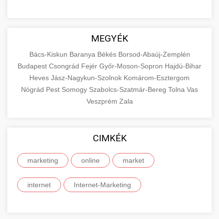
MEGYÉK
Bács-Kiskun
Baranya
Békés
Borsod-Abaúj-Zemplén
Budapest
Csongrád
Fejér
Győr-Moson-Sopron
Hajdú-Bihar
Heves
Jász-Nagykun-Szolnok
Komárom-Esztergom
Nógrád
Pest
Somogy
Szabolcs-Szatmár-Bereg
Tolna
Vas
Veszprém
Zala
CIMKÉK
marketing
online
market
internet
Internet-Marketing