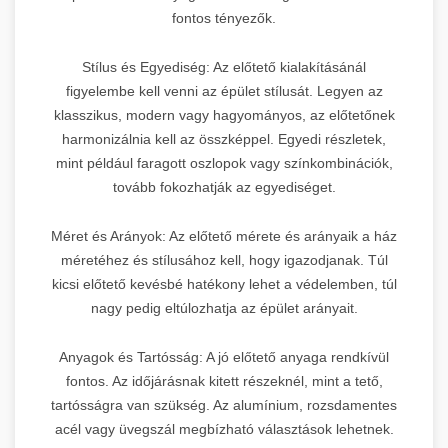
fontos tényezők.
Stílus és Egyediség: Az előtető kialakításánál
figyelembe kell venni az épület stílusát. Legyen az
klasszikus, modern vagy hagyományos, az előtetőnek
harmonizálnia kell az összképpel. Egyedi részletek,
mint például faragott oszlopok vagy színkombinációk,
tovább fokozhatják az egyediséget.
Méret és Arányok: Az előtető mérete és arányaik a ház
méretéhez és stílusához kell, hogy igazodjanak. Túl
kicsi előtető kevésbé hatékony lehet a védelemben, túl
nagy pedig eltúlozhatja az épület arányait.
Anyagok és Tartósság: A jó előtető anyaga rendkívül
fontos. Az időjárásnak kitett részeknél, mint a tető,
tartósságra van szükség. Az alumínium, rozsdamentes
acél vagy üvegszál megbízható választások lehetnek.