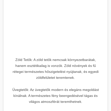
Zöld Tetők: A zöld tetők nemcsak környezetbarátak,
hanem esztétikailag is vonzók. Zöld növények és fű
rétegei természetes hőszigetelést nyújtanak, és egyedi
zöldfelületet teremtenek.
Üvegtetők: Az üvegtetők modern és elegáns megoldást
kínálnak. A természetes fény beengedésével tágas és
világos atmoszférát teremthetnek.