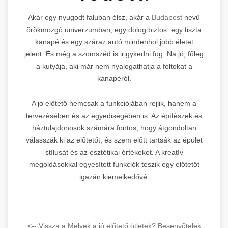
Akár egy nyugodt faluban élsz, akár a
Budapest
nevű
örökmozgó univerzumban, egy dolog biztos: egy tiszta
kanapé és egy száraz autó mindenhol jobb életet
jelent. És még a szomszéd is irigykedni fog. Na jó, főleg
a kutyája, aki már nem nyalogathatja a foltokat a
kanapéról.
A jó előtető nemcsak a funkciójában rejlik, hanem a
tervezésében és az egyediségében is. Az építészek és
háztulajdonosok számára fontos, hogy átgondoltan
válasszák ki az előtetőt, és szem előtt tartsák az épület
stílusát és az esztétikai értékeket. A kreatív
megoldásokkal egyesített funkciók teszik egy előtetőt
igazán kiemelkedővé.
<-- Vissza a Melyek a jó előtető ötletek? Besenyőtelek