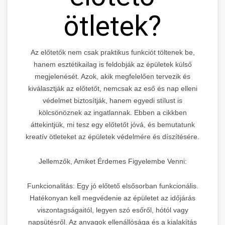
ötletek?
Az előtetők nem csak praktikus funkciót töltenek be,
hanem esztétikailag is feldobják az épületek külső
megjelenését. Azok, akik megfelelően tervezik és
kiválasztják az előtetőt, nemcsak az eső és nap elleni
védelmet biztosítják, hanem egyedi stílust is
kölcsönöznek az ingatlannak. Ebben a cikkben
áttekintjük, mi tesz egy előtetőt jóvá, és bemutatunk
kreatív ötleteket az épületek védelmére és díszítésére.
Jellemzők, Amiket Érdemes Figyelembe Venni:
Funkcionalitás: Egy jó előtető elsősorban funkcionális.
Hatékonyan kell megvédenie az épületet az időjárás
viszontagságaitól, legyen szó esőről, hótól vagy
napsütésről. Az anyagok ellenállósága és a kialakítás