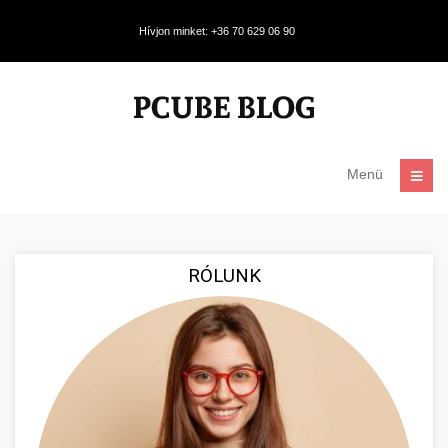
Hívjon minket: +36 70 629 06 90
Menü
RÓLUNK