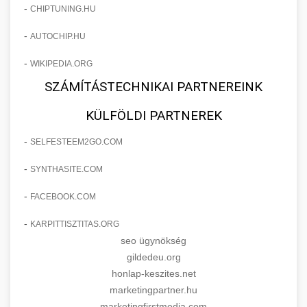
-
CHIPTUNING.HU
-
AUTOCHIP.HU
-
WIKIPEDIA.ORG
SZÁMÍTÁSTECHNIKAI PARTNEREINK
KÜLFÖLDI PARTNEREK
-
SELFESTEEM2GO.COM
-
SYNTHASITE.COM
-
FACEBOOK.COM
-
KARPITTISZTITAS.ORG
seo ügynökség
gildedeu.org
honlap-keszites.net
marketingpartner.hu
marketingfirstmedia.com