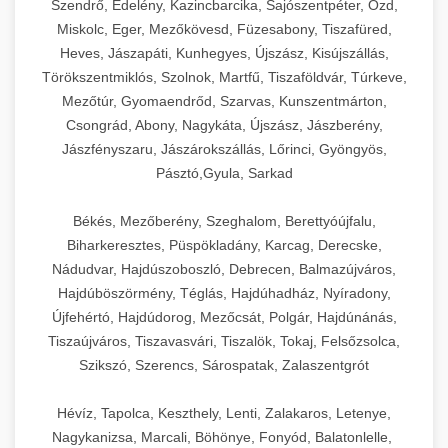
Szendrő, Edelény, Kazincbarcika, Sajószentpéter, Ózd,
Miskolc, Eger, Mezőkövesd, Füzesabony, Tiszafüred,
Heves, Jászapáti, Kunhegyes, Újszász, Kisújszállás,
Törökszentmiklós, Szolnok, Martfű, Tiszaföldvár, Túrkeve,
Mezőtúr, Gyomaendrőd, Szarvas, Kunszentmárton,
Csongrád, Abony, Nagykáta, Újszász, Jászberény,
Jászfényszaru, Jászárokszállás, Lőrinci, Gyöngyös,
Pásztó,Gyula, Sarkad
Békés, Mezőberény, Szeghalom, Berettyóújfalu,
Biharkeresztes, Püspökladány, Karcag, Derecske,
Nádudvar, Hajdúszoboszló, Debrecen, Balmazújváros,
Hajdúböszörmény, Téglás, Hajdúhadház, Nyíradony,
Újfehértó, Hajdúdorog, Mezőcsát, Polgár, Hajdúnánás,
Tiszaújváros, Tiszavasvári, Tiszalök, Tokaj, Felsőzsolca,
Szikszó, Szerencs, Sárospatak, Zalaszentgrót
Hévíz, Tapolca, Keszthely, Lenti, Zalakaros, Letenye,
Nagykanizsa, Marcali, Böhönye, Fonyód, Balatonlelle,