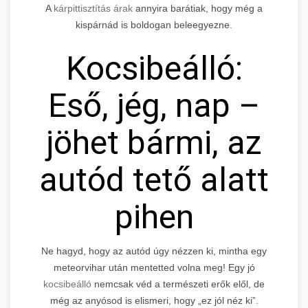
A
kárpittisztítás árak
annyira barátiak, hogy még a
kispárnád is boldogan beleegyezne.
Kocsibeálló:
Eső, jég, nap –
jöhet bármi, az
autód tető alatt
pihen
Ne hagyd, hogy az autód úgy nézzen ki, mintha egy
meteorvihar után mentetted volna meg! Egy jó
kocsibeálló
nemcsak véd a természeti erők elől, de
még az anyósod is elismeri, hogy „ez jól néz ki”.