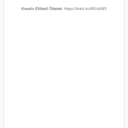
Kreatív Előtető Ötletek:
https://lnkd.in/dRUxKtf3