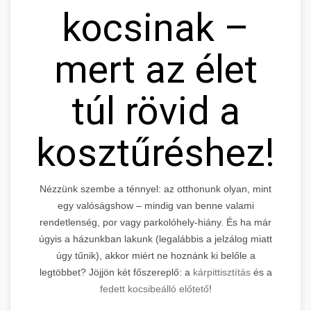
kocsinak –
mert az élet
túl rövid a
kosztűréshez!
Nézzünk szembe a ténnyel: az otthonunk olyan, mint
egy valóságshow – mindig van benne valami
rendetlenség, por vagy parkolóhely-hiány. És ha már
úgyis a házunkban lakunk (legalábbis a jelzálog miatt
úgy tűnik), akkor miért ne hoznánk ki belőle a
legtöbbet? Jöjjön két főszereplő: a
kárpittisztítás
és a
fedett kocsibeálló előtető
!