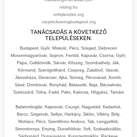
reblog.hu
onfejlesztes.org
carpetcleaningbudapest.org
TANÁCSADÁS A KÖVETKEZŐ
TELEPÜLÉSEKEN:
Budapest, Győr, Miskolc, Pécs, Szeged, Debrecen
Mosonmagyaróvár, Sopron, Fertőd, Kapuvár, Csorna, Győr,
Pápa, Celldömölk, Sárvár, Kőszeg, Szombathely, Ják,
Körmend, Szentgotthárd, Csepreg, Zalalövő, Vasvár,
Jánosháza, Devecser, Ajka, Sümeg, Pécsvárad, Komló,
Sásd, Dombóvár, Bonyhád, Bátaszék, Baja, Bácsalmás,
Szekszárd, Tolna, Fadd, Paks, Kalocsa, Hőgyész, Tamási
Balatonboglár, Kaposvár, Csurgó, Nagyatád, Kadarkút,
Barcs, Szigetvár, Sellye, Harkány, Siklós, Villány, Bóly,
Mohács, Pécs, Szentlőrinc Andocs, Tab, Lengyeltóti,
Simontornya, Enying, Dunaföldvár, Solt, Szabadszállás,
Sárbogárd, Dunaújváros, Kunszentmiklós, Ráckeve,