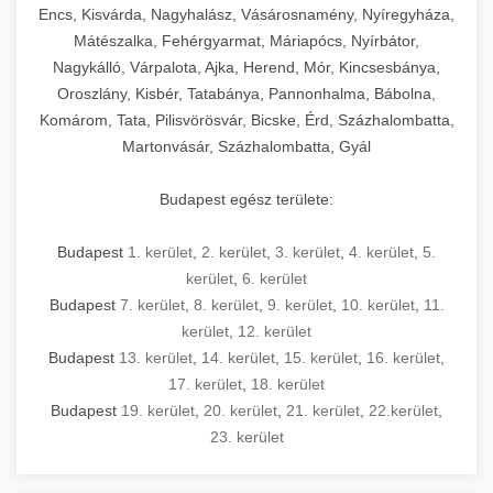
Encs, Kisvárda, Nagyhalász, Vásárosnamény, Nyíregyháza,
Mátészalka, Fehérgyarmat, Máriapócs, Nyírbátor,
Nagykálló, Várpalota, Ajka, Herend, Mór, Kincsesbánya,
Oroszlány, Kisbér, Tatabánya, Pannonhalma, Bábolna,
Komárom, Tata, Pilisvörösvár, Bicske, Érd, Százhalombatta,
Martonvásár, Százhalombatta, Gyál
Budapest egész területe:
Budapest
1. kerület
,
2. kerület
,
3. kerület
,
4. kerület
,
5.
kerület
,
6. kerület
Budapest
7. kerület
,
8. kerület
,
9. kerület
,
10. kerület
,
11.
kerület
,
12. kerület
Budapest
13. kerület
,
14. kerület
,
15. kerület
,
16. kerület
,
17. kerület
,
18. kerület
Budapest
19. kerület
,
20. kerület
,
21. kerület
,
22.kerület
,
23. kerület