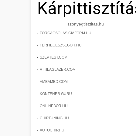
Kárpittisztítá
szonyegtisztitas.hu
-
FORGÁCSOLÁS GIAFORM.HU
-
FERFIEGESZSEGOR.HU
-
SZEPTEST.COM
-
ATTILAGLAZER.COM
-
AMEAMED.COM
-
KONTENER.GURU
-
ONLINEBOR.HU
-
CHIPTUNING.HU
-
AUTOCHIP.HU