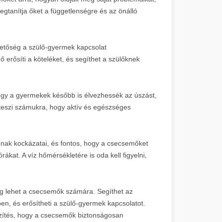
gtanítja őket a függetlenségre és az önálló
hetőség a szülő-gyermek kapcsolat
ő erősíti a köteléket, és segíthet a szülőknek
ogy a gyermekek később is élvezhessék az úszást,
 teszi számukra, hogy aktív és egészséges
ak kockázatai, és fontos, hogy a csecsemőket
rákat. A víz hőmérsékletére is oda kell figyelni,
g lehet a csecsemők számára. Segíthet az
en, és erősítheti a szülő-gyermek kapcsolatot.
szítés, hogy a csecsemők biztonságosan