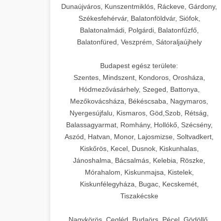
Dunaújváros, Kunszentmiklós, Ráckeve, Gárdony,
Székesfehérvár, Balatonföldvár, Siófok,
Balatonalmádi, Polgárdi, Balatonfűzfő,
Balatonfüred, Veszprém, Sátoraljaújhely
Budapest egész területe:
Szentes, Mindszent, Kondoros, Orosháza,
Hódmezővásárhely, Szeged, Battonya,
Mezőkovácsháza, Békéscsaba, Nagymaros,
Nyergesújfalu, Kismaros, Göd,Szob, Rétság,
Balassagyarmat, Romhány, Hollókő, Szécsény,
Aszód, Hatvan, Monor, Lajosmizse, Soltvadkert,
Kiskőrös, Kecel, Dusnok, Kiskunhalas,
Jánoshalma, Bácsalmás, Kelebia, Röszke,
Mórahalom, Kiskunmajsa, Kistelek,
Kiskunfélegyháza, Bugac, Kecskemét,
Tiszakécske
Nagykörös, Cegléd, Budaörs, Pécel, Gödöllő,