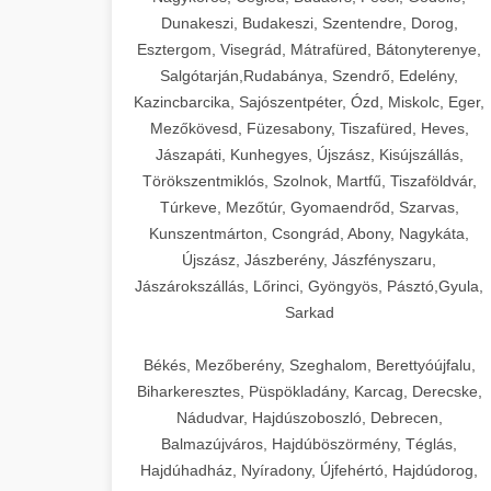
Dunakeszi, Budakeszi, Szentendre, Dorog,
Esztergom, Visegrád, Mátrafüred, Bátonyterenye,
Salgótarján,Rudabánya, Szendrő, Edelény,
Kazincbarcika, Sajószentpéter, Ózd, Miskolc, Eger,
Mezőkövesd, Füzesabony, Tiszafüred, Heves,
Jászapáti, Kunhegyes, Újszász, Kisújszállás,
Törökszentmiklós, Szolnok, Martfű, Tiszaföldvár,
Túrkeve, Mezőtúr, Gyomaendrőd, Szarvas,
Kunszentmárton, Csongrád, Abony, Nagykáta,
Újszász, Jászberény, Jászfényszaru,
Jászárokszállás, Lőrinci, Gyöngyös, Pásztó,Gyula,
Sarkad
Békés, Mezőberény, Szeghalom, Berettyóújfalu,
Biharkeresztes, Püspökladány, Karcag, Derecske,
Nádudvar, Hajdúszoboszló, Debrecen,
Balmazújváros, Hajdúböszörmény, Téglás,
Hajdúhadház, Nyíradony, Újfehértó, Hajdúdorog,