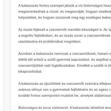
A babaúszás fontos szerepet játszik a víz biztonságos ha
megismerkednek a vízzel, és megtanulják, hogyan viselked
helyzeteket, és hogyan ússzanak meg egy esetleges balese
Az úszás fejleszti a csecsemők mentális készségeit is. Az 
a kognitív fejlődésben, és az úszás során a csecsemőknek m
utasításokra és problémákat megoldani.
Azonban a babaúszás nemcsak a csecsemőknek, hanem a sz
töltött idő erősíti a szülő-gyermek kapcsolatot, és segíthe
csecsemőjükkel való foglalkozásban. Emellett a szülők is 
kikapcsolódást.
A babaúszás az újszülöttek és csecsemők számára kifejezet
számos előnye van a gyermekek fejlődésére és az egész c
további fontos szempontot mutatok be, amelyek alátámaszt
Biztonságos és korai vízismeret: A babaúszás lehetővé te