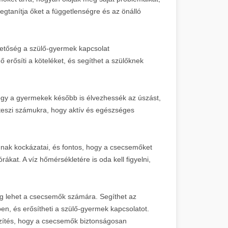
gtanítja őket a függetlenségre és az önálló
hetőség a szülő-gyermek kapcsolat
ő erősíti a köteléket, és segíthet a szülőknek
ogy a gyermekek később is élvezhessék az úszást,
 teszi számukra, hogy aktív és egészséges
ak kockázatai, és fontos, hogy a csecsemőket
rákat. A víz hőmérsékletére is oda kell figyelni,
g lehet a csecsemők számára. Segíthet az
en, és erősítheti a szülő-gyermek kapcsolatot.
szítés, hogy a csecsemők biztonságosan