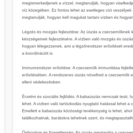
megismerkedjenek a vízzel, megtanulják, hogyan viselked
víz közegében. Ez fontos lehet az esetleges vízi veszélye
megtanulják, hogyan kell magukat tartani vízben és hogyan 
Légzés és mozgás fejlesztése: Az úszás a csecsemőknek l
készségeinek fejlesztésére. A vízben való mozgás és úszá
hogyan lélegezzenek, ami a légzőrendszer erősítését eredm
a koordinációt is.
Immunrendszer erősítése: A csecsemők immunitása fejletl
erősítésében. A rendszeres úszás növelheti a csecsemők el
elleni védekezésben.
Érzelmi és szociális fejlődés: A babaúszás nemcsak testi, 
lehet. A vízben való tartózkodás nyugtató hatással lehet a
Emellett a babaúszás közösségi tevékenység is lehet, aho
találkozhatnak, barátokra tehetnek szert, és megtapasztalh
Önbizalom és függetlenség: Az úszás megtanítja a csecsem