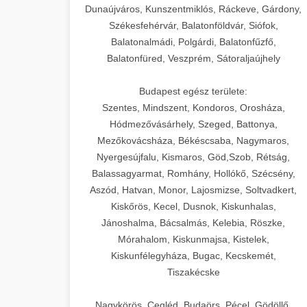
Dunaújváros, Kunszentmiklós, Ráckeve, Gárdony,
Székesfehérvár, Balatonföldvár, Siófok,
Balatonalmádi, Polgárdi, Balatonfűzfő,
Balatonfüred, Veszprém, Sátoraljaújhely
Budapest egész területe:
Szentes, Mindszent, Kondoros, Orosháza,
Hódmezővásárhely, Szeged, Battonya,
Mezőkovácsháza, Békéscsaba, Nagymaros,
Nyergesújfalu, Kismaros, Göd,Szob, Rétság,
Balassagyarmat, Romhány, Hollókő, Szécsény,
Aszód, Hatvan, Monor, Lajosmizse, Soltvadkert,
Kiskőrös, Kecel, Dusnok, Kiskunhalas,
Jánoshalma, Bácsalmás, Kelebia, Röszke,
Mórahalom, Kiskunmajsa, Kistelek,
Kiskunfélegyháza, Bugac, Kecskemét,
Tiszakécske
Nagykörös, Cegléd, Budaörs, Pécel, Gödöllő,