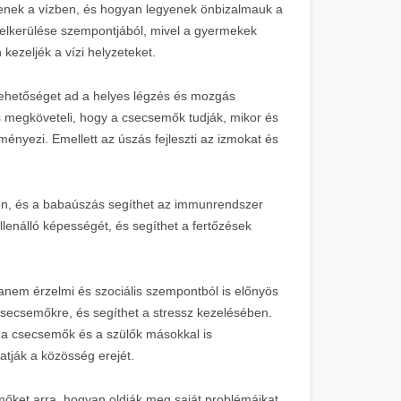
jenek a vízben, és hogyan legyenek önbizalmauk a
k elkerülése szempontjából, mivel a gyermekek
kezeljék a vízi helyzeteket.
ehetőséget ad a helyes légzés és mozgás
s megköveteli, hogy a csecsemők tudják, mikor és
ényezi. Emellett az úszás fejleszti az izmokat és
en, és a babaúszás segíthet az immunrendszer
lenálló képességét, és segíthet a fertőzések
hanem érzelmi és szociális szempontból is előnyös
 csecsemőkre, és segíthet a stressz kezelésében.
l a csecsemők és a szülők másokkal is
atják a közösség erejét.
őket arra, hogyan oldják meg saját problémáikat,