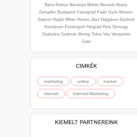
Bács-Kiskun
Baranya
Békés
Borsod-Abaúj-
Zemplén
Budapest
Csongrád
Fejér
Győr-Moson-
Sopron
Hajdú-Bihar
Heves
Jász-Nagykun-Szolnok
Komárom-Esztergom
Nógrád
Pest
Somogy
Szabolcs-Szatmár-Bereg
Tolna
Vas
Veszprém
Zala
CIMKÉK
marketing
online
market
internet
Internet-Marketing
KIEMELT PARTNEREINK