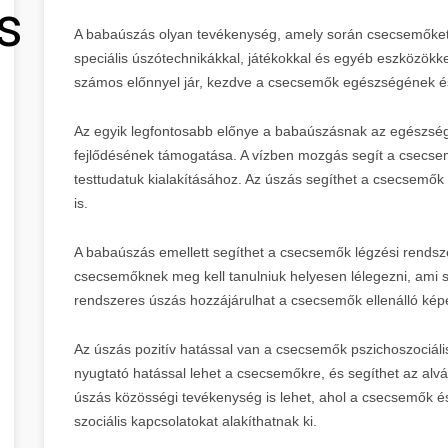
s
A babaúszás olyan tevékenység, amely során csecsemőket 
speciális úszótechnikákkal, játékokkal és egyéb eszközökk
számos előnnyel jár, kezdve a csecsemők egészségének é
Az egyik legfontosabb előnye a babaúszásnak az egészsé
fejlődésének támogatása. A vízben mozgás segít a csecse
testtudatuk kialakításához. Az úszás segíthet a csecsemő
is.
A babaúszás emellett segíthet a csecsemők légzési rendsz
csecsemőknek meg kell tanulniuk helyesen lélegezni, ami 
rendszeres úszás hozzájárulhat a csecsemők ellenálló ké
Az úszás pozitív hatással van a csecsemők pszichoszociális
nyugtató hatással lehet a csecsemőkre, és segíthet az alv
úszás közösségi tevékenység is lehet, ahol a csecsemők é
szociális kapcsolatokat alakíthatnak ki.