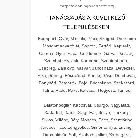
carpetcleaningbudapest.org
TANÁCSADÁS A KÖVETKEZŐ
TELEPÜLÉSEKEN:
Budapest, Győr, Miskolc, Pécs, Szeged, Debrecen
Mosonmagyaróvár, Sopron, Fertőd, Kapuvár,
Csorna, Győr, Pápa, Celldömölk, Sárvár, Kőszeg,
Szombathely, Ják, Körmend, Szentgotthárd,
Csepreg, Zalalövő, Vasvár, Jánosháza, Devecser,
Ajka, Sümeg, Pécsvárad, Komló, Sásd, Dombóvár,
Bonyhád, Bátaszék, Baja, Bácsalmás, Szekszárd,
Tolna, Fadd, Paks, Kalocsa, Hőgyész, Tamási
Balatonboglár, Kaposvár, Csurgó, Nagyatád,
Kadarkút, Barcs, Szigetvár, Sellye, Harkány,
Siklós, Villány, Bóly, Mohács, Pécs, Szentlőrinc
Andocs, Tab, Lengyeltóti, Simontornya, Enying,
Dunaföldvár, Solt, Szabadszállás, Sárbogárd,