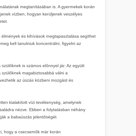
sználatának megtanításában is. A gyermekek korán
jenek vízben, hogyan kerüljenek veszélyes
tet.
új élmények és kihívások megtapasztalása segíthet
eg kell tanulniuk koncentrálni, figyelni az
ülőknek is számos előnnyel jár. Az együtt
t a szülőknek magabiztosabbá válni a
élvezhetik az úszás közbeni mozgást és
ten kialakított vízi tevékenység, amelynek
saládra nézve. Ebben a folytatásban néhány
ják a babaúszás jelentőségét.
szi, hogy a csecsemők már korán