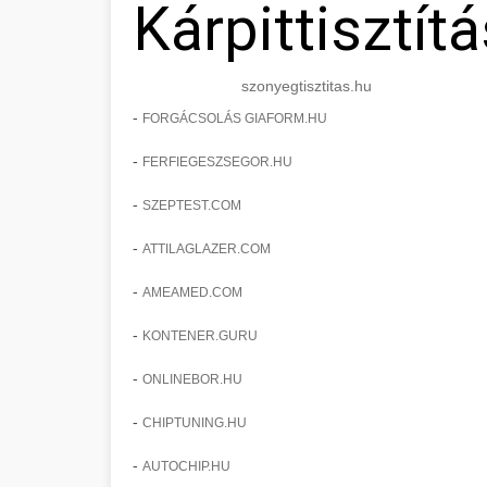
Kárpittisztítá
szonyegtisztitas.hu
-
FORGÁCSOLÁS GIAFORM.HU
-
FERFIEGESZSEGOR.HU
-
SZEPTEST.COM
-
ATTILAGLAZER.COM
-
AMEAMED.COM
-
KONTENER.GURU
-
ONLINEBOR.HU
-
CHIPTUNING.HU
-
AUTOCHIP.HU