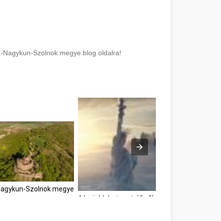
z-Nagykun-Szolnok megye blog oldalra!
Nagykun-Szolnok megye
A legjobb katasztrófa filmek Jász-Nagykun-