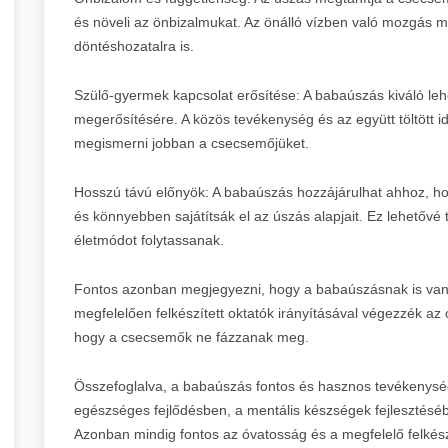
és növeli az önbizalmukat. Az önálló vízben való mozgás me
döntéshozatalra is.
Szülő-gyermek kapcsolat erősítése: A babaúszás kiváló le
megerősítésére. A közös tevékenység és az együtt töltött id
megismerni jobban a csecsemőjüket.
Hosszú távú előnyök: A babaúszás hozzájárulhat ahhoz, h
és könnyebben sajátítsák el az úszás alapjait. Ez lehetővé
életmódot folytassanak.
Fontos azonban megjegyezni, hogy a babaúszásnak is vann
megfelelően felkészített oktatók irányításával végezzék az ó
hogy a csecsemők ne fázzanak meg.
Összefoglalva, a babaúszás fontos és hasznos tevékenysé
egészséges fejlődésben, a mentális készségek fejlesztéséb
Azonban mindig fontos az óvatosság és a megfelelő felké