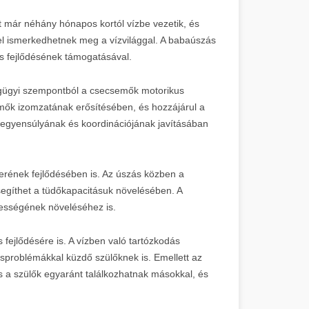
már néhány hónapos kortól vízbe vezetik, és
el ismerkedhetnek meg a vízvilággal. A babaúszás
s fejlődésének támogatásával.
gügyi szempontból a csecsemők motorikus
mők izomzatának erősítésében, és hozzájárul a
k egyensúlyának és koordinációjának javításában
erének fejlődésében is. Az úszás közben a
segíthet a tüdőkapacitásuk növelésében. A
pességének növeléséhez is.
 fejlődésére is. A vízben való tartózkodás
ásproblémákkal küzdő szülőknek is. Emellett az
s a szülők egyaránt találkozhatnak másokkal, és