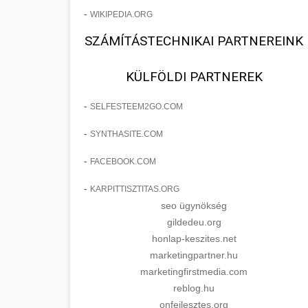
-
WIKIPEDIA.ORG
SZÁMÍTÁSTECHNIKAI PARTNEREINK
KÜLFÖLDI PARTNEREK
-
SELFESTEEM2GO.COM
-
SYNTHASITE.COM
-
FACEBOOK.COM
-
KARPITTISZTITAS.ORG
seo ügynökség
gildedeu.org
honlap-keszites.net
marketingpartner.hu
marketingfirstmedia.com
reblog.hu
onfejlesztes.org