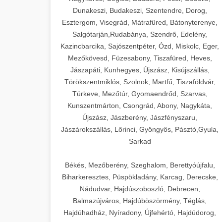
Dunakeszi, Budakeszi, Szentendre, Dorog,
Esztergom, Visegrád, Mátrafüred, Bátonyterenye,
Salgótarján,Rudabánya, Szendrő, Edelény,
Kazincbarcika, Sajószentpéter, Ózd, Miskolc, Eger,
Mezőkövesd, Füzesabony, Tiszafüred, Heves,
Jászapáti, Kunhegyes, Újszász, Kisújszállás,
Törökszentmiklós, Szolnok, Martfű, Tiszaföldvár,
Túrkeve, Mezőtúr, Gyomaendrőd, Szarvas,
Kunszentmárton, Csongrád, Abony, Nagykáta,
Újszász, Jászberény, Jászfényszaru,
Jászárokszállás, Lőrinci, Gyöngyös, Pásztó,Gyula,
Sarkad
Békés, Mezőberény, Szeghalom, Berettyóújfalu,
Biharkeresztes, Püspökladány, Karcag, Derecske,
Nádudvar, Hajdúszoboszló, Debrecen,
Balmazújváros, Hajdúböszörmény, Téglás,
Hajdúhadház, Nyíradony, Újfehértó, Hajdúdorog,