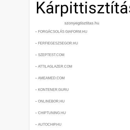
Kárpittisztítá
szonyegtisztitas.hu
-
FORGÁCSOLÁS GIAFORM.HU
-
FERFIEGESZSEGOR.HU
-
SZEPTEST.COM
-
ATTILAGLAZER.COM
-
AMEAMED.COM
-
KONTENER.GURU
-
ONLINEBOR.HU
-
CHIPTUNING.HU
-
AUTOCHIP.HU