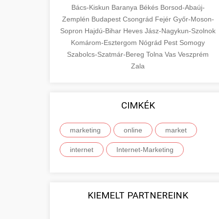
Bács-Kiskun
Baranya
Békés
Borsod-Abaúj-
Zemplén
Budapest
Csongrád
Fejér
Győr-Moson-
Sopron
Hajdú-Bihar
Heves
Jász-Nagykun-Szolnok
Komárom-Esztergom
Nógrád
Pest
Somogy
Szabolcs-Szatmár-Bereg
Tolna
Vas
Veszprém
Zala
CIMKÉK
marketing
online
market
internet
Internet-Marketing
KIEMELT PARTNEREINK