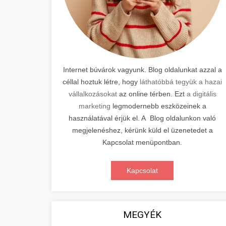
Internet búvárok vagyunk. Blog oldalunkat azzal a
céllal hoztuk létre, hogy
láthatóbbá tegyük a hazai
vállalkozásokat
az online térben. Ezt
a digitális
marketing
legmodernebb eszközeinek a
használatával érjük el. A Blog oldalunkon való
megjelenéshez, kérünk küld el üzenetedet a
Kapcsolat menüpontban.
Kapcsolat
MEGYÉK