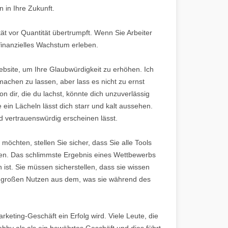
n in Ihre Zukunft.
tät vor Quantität übertrumpft. Wenn Sie Arbeiter
finanzielles Wachstum erleben.
ebsite, um Ihre Glaubwürdigkeit zu erhöhen. Ich
achen zu lassen, aber lass es nicht zu ernst
dir, die du lachst, könnte dich unzuverlässig
ein Lächeln lässt dich starr und kalt aussehen.
d vertrauenswürdig erscheinen lässt.
öchten, stellen Sie sicher, dass Sie alle Tools
igen. Das schlimmste Ergebnis eines Wettbewerbs
 ist. Sie müssen sicherstellen, dass sie wissen
n großen Nutzen aus dem, was sie während des
keting-Geschäft ein Erfolg wird. Viele Leute, die
bby als als ein bewährtes Geschäft und dies führt