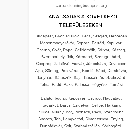
carpetcleaningbudapest.org
TANÁCSADÁS A KÖVETKEZŐ
TELEPÜLÉSEKEN:
Budapest, Győr, Miskolc, Pécs, Szeged, Debrecen
Mosonmagyaróvár, Sopron, Fertőd, Kapuvár,
Csorna, Győr, Pápa, Celldömölk, Sárvár, Kőszeg,
Szombathely, Ják, Körmend, Szentgotthárd,
Csepreg, Zalalövő, Vasvár, Jánosháza, Devecser,
Ajka, Sümeg, Pécsvárad, Komló, Sásd, Dombóvár,
Bonyhád, Bátaszék, Baja, Bácsalmás, Szekszárd,
Tolna, Fadd, Paks, Kalocsa, Hőgyész, Tamási
Balatonboglár, Kaposvár, Csurgó, Nagyatád,
Kadarkút, Barcs, Szigetvár, Sellye, Harkány,
Siklós, Villány, Bóly, Mohács, Pécs, Szentlőrinc
Andocs, Tab, Lengyeltóti, Simontornya, Enying,
Dunaföldvár, Solt, Szabadszállás, Sárbogárd,