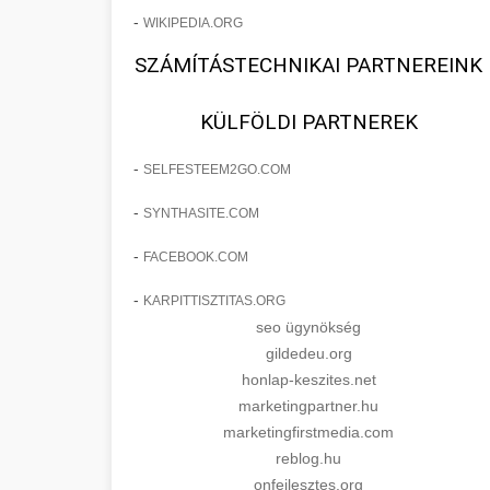
-
WIKIPEDIA.ORG
SZÁMÍTÁSTECHNIKAI PARTNEREINK
KÜLFÖLDI PARTNEREK
-
SELFESTEEM2GO.COM
-
SYNTHASITE.COM
-
FACEBOOK.COM
-
KARPITTISZTITAS.ORG
seo ügynökség
gildedeu.org
honlap-keszites.net
marketingpartner.hu
marketingfirstmedia.com
reblog.hu
onfejlesztes.org