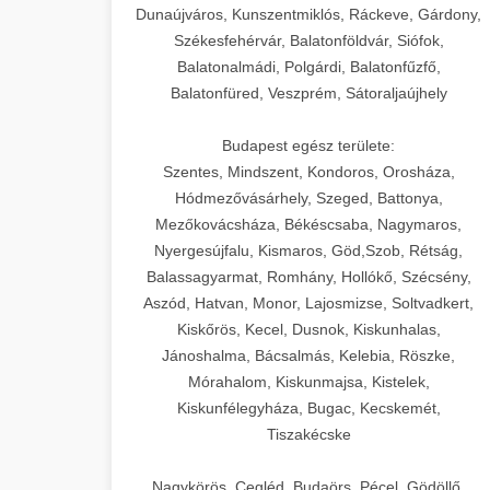
Dunaújváros, Kunszentmiklós, Ráckeve, Gárdony,
Székesfehérvár, Balatonföldvár, Siófok,
Balatonalmádi, Polgárdi, Balatonfűzfő,
Balatonfüred, Veszprém, Sátoraljaújhely
Budapest egész területe:
Szentes, Mindszent, Kondoros, Orosháza,
Hódmezővásárhely, Szeged, Battonya,
Mezőkovácsháza, Békéscsaba, Nagymaros,
Nyergesújfalu, Kismaros, Göd,Szob, Rétság,
Balassagyarmat, Romhány, Hollókő, Szécsény,
Aszód, Hatvan, Monor, Lajosmizse, Soltvadkert,
Kiskőrös, Kecel, Dusnok, Kiskunhalas,
Jánoshalma, Bácsalmás, Kelebia, Röszke,
Mórahalom, Kiskunmajsa, Kistelek,
Kiskunfélegyháza, Bugac, Kecskemét,
Tiszakécske
Nagykörös, Cegléd, Budaörs, Pécel, Gödöllő,