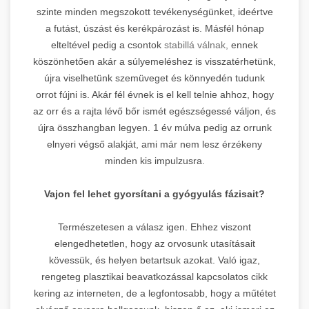
szinte minden megszokott tevékenységünket, ideértve
a futást, úszást és kerékpározást is. Másfél hónap
elteltével pedig a csontok
stabillá válnak,
ennek
köszönhetően akár a súlyemeléshez is visszatérhetünk,
újra viselhetünk szemüveget és könnyedén tudunk
orrot fújni is. Akár fél évnek is el kell telnie ahhoz, hogy
az orr és a rajta lévő bőr ismét egészségessé váljon, és
újra összhangban legyen. 1 év múlva pedig az orrunk
elnyeri végső alakját, ami már nem lesz érzékeny
minden kis impulzusra.
Vajon fel lehet gyorsítani a gyógyulás fázisait?
Természetesen a válasz igen. Ehhez viszont
elengedhetetlen, hogy az orvosunk utasításait
kövessük, és helyen betartsuk azokat. Való igaz,
rengeteg plasztikai beavatkozással kapcsolatos cikk
kering az interneten, de a legfontosabb, hogy a műtétet