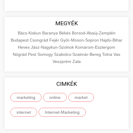
MEGYÉK
Bács-Kiskun
Baranya
Békés
Borsod-Abaúj-Zemplén
Budapest
Csongrád
Fejér
Győr-Moson-Sopron
Hajdú-Bihar
Heves
Jász-Nagykun-Szolnok
Komárom-Esztergom
Nógrád
Pest
Somogy
Szabolcs-Szatmár-Bereg
Tolna
Vas
Veszprém
Zala
CIMKÉK
marketing
online
market
internet
Internet-Marketing