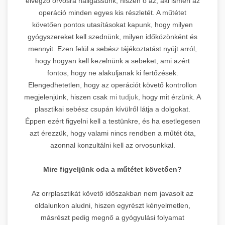
elvégző orvosra hallgassunk, hiszen ő az, aki ismeri az
operáció minden egyes kis részletét. A műtétet
követően pontos utasításokat kapunk, hogy milyen
gyógyszereket kell szednünk, milyen időközönként és
mennyit. Ezen felül a sebész tájékoztatást nyújt arról,
hogy hogyan kell kezelnünk a sebeket, ami azért
fontos, hogy ne alakuljanak ki fertőzések.
Elengedhetetlen, hogy az operációt követő kontrollon
megjelenjünk, hiszen csak
mi tudjuk,
hogy mit érzünk. A
plasztikai sebész csupán kívülről látja a dolgokat.
Éppen ezért figyelni kell a testünkre, és ha esetlegesen
azt érezzük, hogy valami nincs rendben a műtét óta,
azonnal konzultálni kell az orvosunkkal.
Mire figyeljünk oda a műtétet követően?
Az orrplasztikát követő időszakban nem javasolt az
oldalunkon aludni, hiszen egyrészt kényelmetlen,
másrészt pedig megnő a gyógyulási folyamat