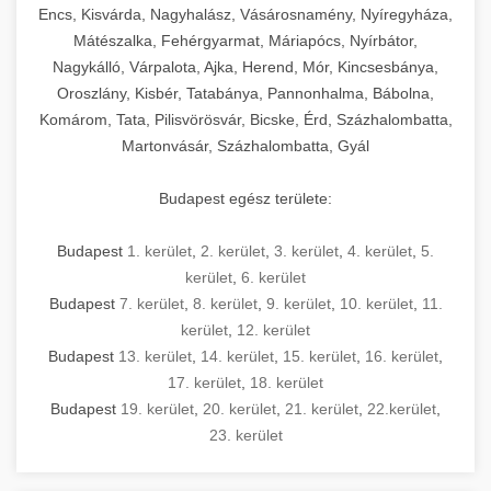
Encs, Kisvárda, Nagyhalász, Vásárosnamény, Nyíregyháza,
Mátészalka, Fehérgyarmat, Máriapócs, Nyírbátor,
Nagykálló, Várpalota, Ajka, Herend, Mór, Kincsesbánya,
Oroszlány, Kisbér, Tatabánya, Pannonhalma, Bábolna,
Komárom, Tata, Pilisvörösvár, Bicske, Érd, Százhalombatta,
Martonvásár, Százhalombatta, Gyál
Budapest egész területe:
Budapest
1. kerület
,
2. kerület
,
3. kerület
,
4. kerület
,
5.
kerület
,
6. kerület
Budapest
7. kerület
,
8. kerület
,
9. kerület
,
10. kerület
,
11.
kerület
,
12. kerület
Budapest
13. kerület
,
14. kerület
,
15. kerület
,
16. kerület
,
17. kerület
,
18. kerület
Budapest
19. kerület
,
20. kerület
,
21. kerület
,
22.kerület
,
23. kerület