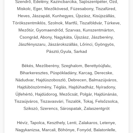
Szendrő, Edelény, Kazincbarcika, Sajószentpéter, Ózd,
Miskolc, Eger, Mezőkövesd, Füzesabony, Tiszafüred,
Heves, Jászapáti, Kunhegyes, Újszász, Kisújszállás,
Törökszentmiklós, Szolnok, Martfű, Tiszaföldvár, Túrkeve,
Mezőtúr, Gyomaendrőd, Szarvas, Kunszentmárton,
Csongrád, Abony, Nagykáta, Újszász, Jászberény,
Jászfényszaru, Jászárokszállás, Lőrinci, Gyöngyös,
Pásztó,Gyula, Sarkad
Békés, Mezőberény, Szeghalom, Berettyóújfalu,
Biharkeresztes, Püspökladány, Karcag, Derecske,
Nádudvar, Hajdúszoboszló, Debrecen, Balmazújváros,
Hajdúböszörmény, Téglás, Hajdúhadház, Nyíradony,
Újfehértó, Hajdúdorog, Mezőcsát, Polgár, Hajdúnánás,
Tiszaújváros, Tiszavasvári, Tiszalök, Tokaj, Felsőzsolca,
Szikszó, Szerencs, Sárospatak, Zalaszentgrót
Hévíz, Tapolca, Keszthely, Lenti, Zalakaros, Letenye,
Nagykanizsa, Marcali, Böhönye, Fonyód, Balatonlelle,