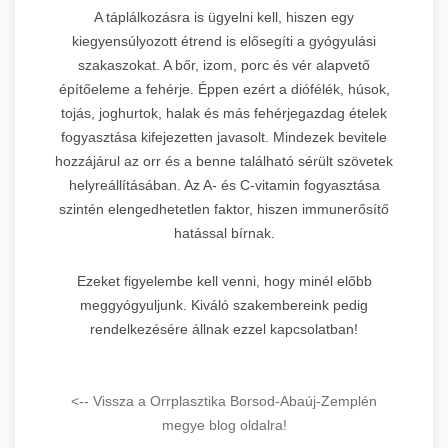
A táplálkozásra is ügyelni kell, hiszen egy
kiegyensúlyozott étrend is elősegíti a gyógyulási
szakaszokat. A bőr, izom, porc és vér alapvető
építőeleme a fehérje. Éppen ezért a diófélék, húsok,
tojás, joghurtok, halak és más fehérjegazdag ételek
fogyasztása kifejezetten javasolt. Mindezek bevitele
hozzájárul az orr és a benne található sérült szövetek
helyreállításában. Az A- és C-vitamin fogyasztása
szintén elengedhetetlen faktor, hiszen immunerősítő
hatással bírnak.
Ezeket figyelembe kell venni, hogy minél előbb
meggyógyuljunk. Kiváló szakembereink pedig
rendelkezésére állnak ezzel kapcsolatban!
<-- Vissza a Orrplasztika Borsod-Abaúj-Zemplén
megye blog oldalra!