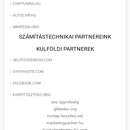
-
CHIPTUNING.HU
-
AUTOCHIP.HU
-
WIKIPEDIA.ORG
SZÁMÍTÁSTECHNIKAI PARTNEREINK
KÜLFÖLDI PARTNEREK
-
SELFESTEEM2GO.COM
-
SYNTHASITE.COM
-
FACEBOOK.COM
-
KARPITTISZTITAS.ORG
seo ügynökség
gildedeu.org
honlap-keszites.net
marketingpartner.hu
marketingfirstmedia.com