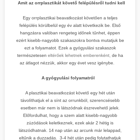
Amit az orrplasztikát követő felépülésről tudni kell
Egy orrplasztikai beavatkozást követően a teljes
felépülés körülbelül egy év alatt következik be. Első
hangzásra valóban rengeteg időnek tűnhet, éppen
ezért kisebb-nagyobb szakaszokra bontva mutatjuk be
ezt a folyamatot. Ezek a gyógyulási szakaszok
természetesen
eltérőek lehetnek emberenként,
de ha
az átlagot nézzük, akkor egy évet vesz igénybe.
A gyógyulási folyamatról
A plasztikai beavatkozást követő egy hét után
távolíthatjuk el a sínt az orrunkból, szerencsésebb
esetben már nem is látszódnak észrevehető jelek.
Előfordulhat, hogy a szem alatt kisebb-nagyobb
zúzódások keletkeznek, ezek akár 2 hétig is
látszódhatnak. 14 nap után az arcunk már lelappad,
eltűnik a duzzadás. 3-4 hét után pedig folytathatjuk