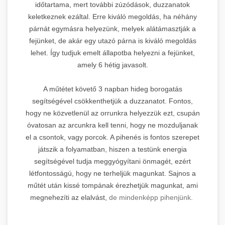
időtartama, mert további zúzódások, duzzanatok
keletkeznek ezáltal. Erre kiváló megoldás, ha néhány
párnát egymásra helyezünk, melyek alátámasztják a
fejünket, de akár egy utazó párna is kiváló megoldás
lehet. Így tudjuk emelt állapotba helyezni a fejünket,
amely 6 hétig javasolt.
A műtétet követő 3 napban hideg borogatás
segítségével csökkenthetjük a duzzanatot. Fontos,
hogy ne közvetlenül az orrunkra helyezzük ezt, csupán
óvatosan az arcunkra kell tenni, hogy ne mozduljanak
el a csontok, vagy porcok. A pihenés is fontos szerepet
játszik a folyamatban, hiszen a testünk energia
segítségével tudja meggyógyítani önmagét, ezért
létfontosságú, hogy ne terheljük magunkat. Sajnos a
műtét után kissé tompának érezhetjük magunkat, ami
megnehezíti az elalvást,
de mindenképp pihenjünk.