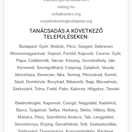
reblog.hu
onfejlesztes.org
carpetcleaningbudapest.org
TANÁCSADÁS A KÖVETKEZŐ
TELEPÜLÉSEKEN:
Budapest, Győr, Miskolc, Pécs, Szeged, Debrecen
Mosonmagyaróvár, Sopron, Fertőd, Kapuvár, Csorna, Győr,
Pápa, Celldömölk, Sárvár, Kőszeg, Szombathely, Ják,
Körmend, Szentgotthárd, Csepreg, Zalalövő, Vasvár,
Jánosháza, Devecser, Ajka, Sümeg, Pécsvárad, Komló,
Sásd, Dombóvár, Bonyhád, Bátaszék, Baja, Bácsalmás,
Szekszárd, Tolna, Fadd, Paks, Kalocsa, Hőgyész, Tamási
Balatonboglár, Kaposvár, Csurgó, Nagyatád, Kadarkút,
Barcs, Szigetvár, Sellye, Harkány, Siklós, Villány, Bóly,
Mohács, Pécs, Szentlőrinc Andocs, Tab, Lengyeltóti,
Simontornya, Enying, Dunaföldvár, Solt, Szabadszállás,
Sárbogárd, Dunaújváros, Kunszentmiklós, Ráckeve,