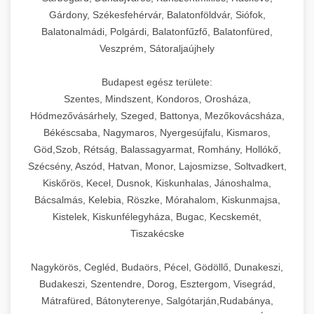
Gárdony, Székesfehérvár, Balatonföldvár, Siófok,
Balatonalmádi, Polgárdi, Balatonfűzfő, Balatonfüred,
Veszprém, Sátoraljaújhely
Budapest egész területe:
Szentes, Mindszent, Kondoros, Orosháza,
Hódmezővásárhely, Szeged, Battonya, Mezőkovácsháza,
Békéscsaba, Nagymaros, Nyergesújfalu, Kismaros,
Göd,Szob, Rétság, Balassagyarmat, Romhány, Hollókő,
Szécsény, Aszód, Hatvan, Monor, Lajosmizse, Soltvadkert,
Kiskőrös, Kecel, Dusnok, Kiskunhalas, Jánoshalma,
Bácsalmás, Kelebia, Röszke, Mórahalom, Kiskunmajsa,
Kistelek, Kiskunfélegyháza, Bugac, Kecskemét,
Tiszakécske
Nagykörös, Cegléd, Budaörs, Pécel, Gödöllő, Dunakeszi,
Budakeszi, Szentendre, Dorog, Esztergom, Visegrád,
Mátrafüred, Bátonyterenye, Salgótarján,Rudabánya,