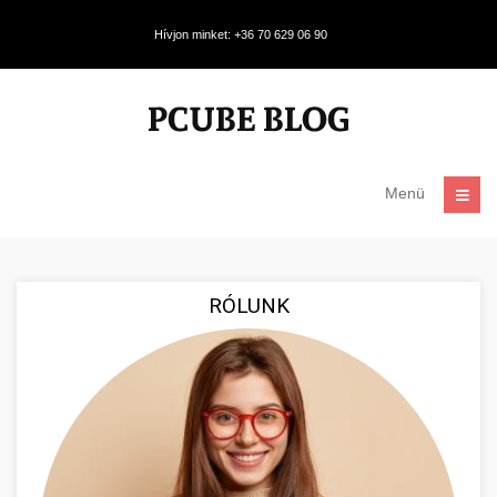
Hívjon minket: +36 70 629 06 90
Menü
RÓLUNK