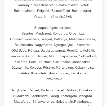
Gárdony, Székesfehérvár, Balatonföldvár, Siófok,
Balatonalmádi, Polgárdi, Balatonfűzfő, Balatonfüred,
Veszprém, Sátoraljaújhely
Budapest egész területe:
Szentes, Mindszent, Kondoros, Orosháza,
Hódmezővásárhely, Szeged, Battonya, Mezőkovácsháza,
Békéscsaba, Nagymaros, Nyergesújfalu, Kismaros,
Göd,Szob, Rétság, Balassagyarmat, Romhány, Hollókő,
Szécsény, Aszód, Hatvan, Monor, Lajosmizse, Soltvadkert,
Kiskőrös, Kecel, Dusnok, Kiskunhalas, Jánoshalma,
Bácsalmás, Kelebia, Röszke, Mórahalom, Kiskunmajsa,
Kistelek, Kiskunfélegyháza, Bugac, Kecskemét,
Tiszakécske
Nagykörös, Cegléd, Budaörs, Pécel, Gödöllő, Dunakeszi,
Budakeszi, Szentendre, Dorog, Esztergom, Visegrád,
Mátrafüred, Bátonyterenye, Salgótarján,Rudabánya,