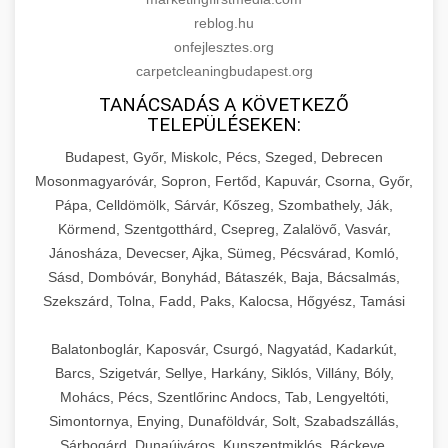
reblog.hu
onfejlesztes.org
carpetcleaningbudapest.org
TANÁCSADÁS A KÖVETKEZŐ
TELEPÜLÉSEKEN:
Budapest, Győr, Miskolc, Pécs, Szeged, Debrecen
Mosonmagyaróvár, Sopron, Fertőd, Kapuvár, Csorna, Győr,
Pápa, Celldömölk, Sárvár, Kőszeg, Szombathely, Ják,
Körmend, Szentgotthárd, Csepreg, Zalalövő, Vasvár,
Jánosháza, Devecser, Ajka, Sümeg, Pécsvárad, Komló,
Sásd, Dombóvár, Bonyhád, Bátaszék, Baja, Bácsalmás,
Szekszárd, Tolna, Fadd, Paks, Kalocsa, Hőgyész, Tamási
Balatonboglár, Kaposvár, Csurgó, Nagyatád, Kadarkút,
Barcs, Szigetvár, Sellye, Harkány, Siklós, Villány, Bóly,
Mohács, Pécs, Szentlőrinc Andocs, Tab, Lengyeltóti,
Simontornya, Enying, Dunaföldvár, Solt, Szabadszállás,
Sárbogárd, Dunaújváros, Kunszentmiklós, Ráckeve,