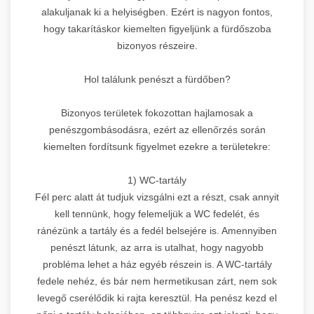
alakuljanak ki a helyiségben. Ezért is nagyon fontos,
hogy takarításkor kiemelten figyeljünk a fürdőszoba
bizonyos részeire.
Hol találunk penészt a fürdőben?
Bizonyos területek fokozottan hajlamosak a
penészgombásodásra, ezért az ellenőrzés során
kiemelten fordítsunk figyelmet ezekre a területekre:
1) WC-tartály
Fél perc alatt át tudjuk vizsgálni ezt a részt, csak annyit
kell tennünk, hogy felemeljük a WC fedelét, és
ránézünk a tartály és a fedél belsejére is. Amennyiben
penészt látunk, az arra is utalhat, hogy nagyobb
probléma lehet a ház egyéb részein is. A WC-tartály
fedele nehéz, és bár nem hermetikusan zárt, nem sok
levegő cserélődik ki rajta keresztül. Ha penész kezd el