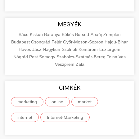
MEGYÉK
Bács-Kiskun
Baranya
Békés
Borsod-Abaúj-Zemplén
Budapest
Csongrád
Fejér
Győr-Moson-Sopron
Hajdú-Bihar
Heves
Jász-Nagykun-Szolnok
Komárom-Esztergom
Nógrád
Pest
Somogy
Szabolcs-Szatmár-Bereg
Tolna
Vas
Veszprém
Zala
CIMKÉK
marketing
online
market
internet
Internet-Marketing