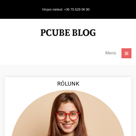
Hívjon minket: +36 70 629 06 90
Menü
RÓLUNK