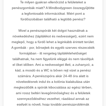
Te milyen gyakran ellenőrzöd a felületeket a
penészgombák miatt? A Mindbodygreen összegyűjtötte
a legfontosabb információkat. Miért pont a
fürdőszobában található a legtöbb penész?
Mivel a penészspórák két dolgot használnak a
növekedéshez (táplálékot és nedvességet), ezért nem
meglepő, hogy a fürdő lehet a leginkább érintett terület.
A gombák - por, bőrsejtek és egyéb szerves részecskék
formájában - itt rengeteg tápláléklehetőséget
találhatnak, ha nem figyelünk eléggé és nem távolítjuk
el őket időben. Ami a nedvességet illeti, a zuhanyzó, a
kád, a mosdó és a WC is bőven rejt vizet a penész
számára. A penészspóra akár 24-48 óra alatt is
növekedésnek indul és a kolónia kialakulása után
megkezdődik a spórák kibocsátása az egész térben,
ami rossz beltéri levegőminőséghez és a felületek
szennyeződéséhez vezethet, ráadásul annak az
esélyét is növeli, hogy további penészproblémák