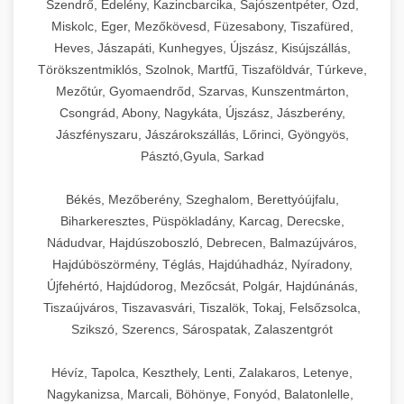
Szendrő, Edelény, Kazincbarcika, Sajószentpéter, Ózd,
Miskolc, Eger, Mezőkövesd, Füzesabony, Tiszafüred,
Heves, Jászapáti, Kunhegyes, Újszász, Kisújszállás,
Törökszentmiklós, Szolnok, Martfű, Tiszaföldvár, Túrkeve,
Mezőtúr, Gyomaendrőd, Szarvas, Kunszentmárton,
Csongrád, Abony, Nagykáta, Újszász, Jászberény,
Jászfényszaru, Jászárokszállás, Lőrinci, Gyöngyös,
Pásztó,Gyula, Sarkad
Békés, Mezőberény, Szeghalom, Berettyóújfalu,
Biharkeresztes, Püspökladány, Karcag, Derecske,
Nádudvar, Hajdúszoboszló, Debrecen, Balmazújváros,
Hajdúböszörmény, Téglás, Hajdúhadház, Nyíradony,
Újfehértó, Hajdúdorog, Mezőcsát, Polgár, Hajdúnánás,
Tiszaújváros, Tiszavasvári, Tiszalök, Tokaj, Felsőzsolca,
Szikszó, Szerencs, Sárospatak, Zalaszentgrót
Hévíz, Tapolca, Keszthely, Lenti, Zalakaros, Letenye,
Nagykanizsa, Marcali, Böhönye, Fonyód, Balatonlelle,