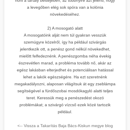
nőni a tartály belsejében, az többnyire azt jelenti, hogy
a levegőben elég sok spóra van a kolónia
növekedéséhez.
2) A mosogató alatt
A mosogatóink alját nem túl gyakran vesszük
szemügyre közelről, így ha például szivárgás
jelentkezik ott, a penész gond nélkül növekedhet,
mielőtt felfedeznénk. A penészgomba néha évekig
észrevétlen marad, a probléma tovább nő, akár az
egész lakásban elterjedhet és potenciálisan hatással
lehet a lakók egészségére. Ha ezt szeretnénk
megakadályozni, alaposan világítsuk át egy zseblámpa
segítségével a fürdőszobai mosdókagyló alatti teljes
teret. Keressük meg a penészedést okozó
problémákat; a szivárgó vízcső ezek közé tartozik
például.
<-- Vissza a Takarítás Baja Bács-Kiskun megye blog