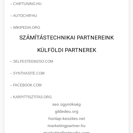
-
CHIPTUNING.HU
-
AUTOCHIP.HU
-
WIKIPEDIA.ORG
SZÁMÍTÁSTECHNIKAI PARTNEREINK
KÜLFÖLDI PARTNEREK
-
SELFESTEEM2GO.COM
-
SYNTHASITE.COM
-
FACEBOOK.COM
-
KARPITTISZTITAS.ORG
seo ügynökség
gildedeu.org
honlap-keszites.net
marketingpartner.hu
marketingfirstmedia.com