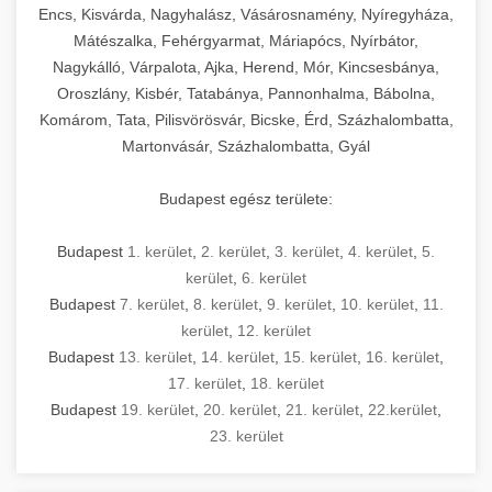
Encs, Kisvárda, Nagyhalász, Vásárosnamény, Nyíregyháza,
Mátészalka, Fehérgyarmat, Máriapócs, Nyírbátor,
Nagykálló, Várpalota, Ajka, Herend, Mór, Kincsesbánya,
Oroszlány, Kisbér, Tatabánya, Pannonhalma, Bábolna,
Komárom, Tata, Pilisvörösvár, Bicske, Érd, Százhalombatta,
Martonvásár, Százhalombatta, Gyál
Budapest egész területe:
Budapest
1. kerület
,
2. kerület
,
3. kerület
,
4. kerület
,
5.
kerület
,
6. kerület
Budapest
7. kerület
,
8. kerület
,
9. kerület
,
10. kerület
,
11.
kerület
,
12. kerület
Budapest
13. kerület
,
14. kerület
,
15. kerület
,
16. kerület
,
17. kerület
,
18. kerület
Budapest
19. kerület
,
20. kerület
,
21. kerület
,
22.kerület
,
23. kerület