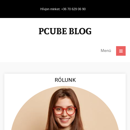
Hívjon minket: +36 70 629 06 90
Menü
RÓLUNK