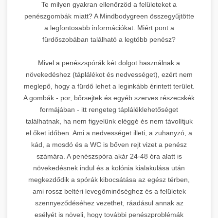
Te milyen gyakran ellenőrzöd a felületeket a
penészgombák miatt? A Mindbodygreen összegyűjtötte
a legfontosabb információkat. Miért pont a
fürdőszobában található a legtöbb penész?
Mivel a penészspórák két dolgot használnak a
növekedéshez (táplálékot és nedvességet), ezért nem
meglepő, hogy a fürdő lehet a leginkább érintett terület.
A gombák - por, bőrsejtek és egyéb szerves részecskék
formájában - itt rengeteg tápláléklehetőséget
találhatnak, ha nem figyelünk eléggé és nem távolítjuk
el őket időben. Ami a nedvességet illeti, a zuhanyzó, a
kád, a mosdó és a WC is bőven rejt vizet a penész
számára. A penészspóra akár 24-48 óra alatt is
növekedésnek indul és a kolónia kialakulása után
megkezdődik a spórák kibocsátása az egész térben,
ami rossz beltéri levegőminőséghez és a felületek
szennyeződéséhez vezethet, ráadásul annak az
esélyét is növeli, hogy további penészproblémák