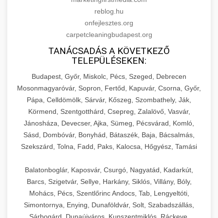
reblog.hu
onfejlesztes.org
carpetcleaningbudapest.org
TANÁCSADÁS A KÖVETKEZŐ
TELEPÜLÉSEKEN:
Budapest, Győr, Miskolc, Pécs, Szeged, Debrecen
Mosonmagyaróvár, Sopron, Fertőd, Kapuvár, Csorna, Győr,
Pápa, Celldömölk, Sárvár, Kőszeg, Szombathely, Ják,
Körmend, Szentgotthárd, Csepreg, Zalalövő, Vasvár,
Jánosháza, Devecser, Ajka, Sümeg, Pécsvárad, Komló,
Sásd, Dombóvár, Bonyhád, Bátaszék, Baja, Bácsalmás,
Szekszárd, Tolna, Fadd, Paks, Kalocsa, Hőgyész, Tamási
Balatonboglár, Kaposvár, Csurgó, Nagyatád, Kadarkút,
Barcs, Szigetvár, Sellye, Harkány, Siklós, Villány, Bóly,
Mohács, Pécs, Szentlőrinc Andocs, Tab, Lengyeltóti,
Simontornya, Enying, Dunaföldvár, Solt, Szabadszállás,
Sárbogárd, Dunaújváros, Kunszentmiklós, Ráckeve,