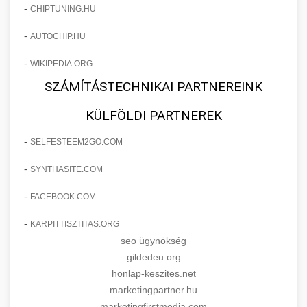
-
CHIPTUNING.HU
-
AUTOCHIP.HU
-
WIKIPEDIA.ORG
SZÁMÍTÁSTECHNIKAI PARTNEREINK
KÜLFÖLDI PARTNEREK
-
SELFESTEEM2GO.COM
-
SYNTHASITE.COM
-
FACEBOOK.COM
-
KARPITTISZTITAS.ORG
seo ügynökség
gildedeu.org
honlap-keszites.net
marketingpartner.hu
marketingfirstmedia.com