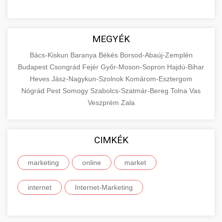
MEGYÉK
Bács-Kiskun
Baranya
Békés
Borsod-Abaúj-Zemplén
Budapest
Csongrád
Fejér
Győr-Moson-Sopron
Hajdú-Bihar
Heves
Jász-Nagykun-Szolnok
Komárom-Esztergom
Nógrád
Pest
Somogy
Szabolcs-Szatmár-Bereg
Tolna
Vas
Veszprém
Zala
CIMKÉK
marketing
online
market
internet
Internet-Marketing