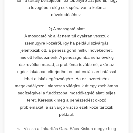
nőni a tartály belsejében, az többnyire azt jelenti, hogy
a levegőben elég sok spóra van a kolónia
növekedéséhez.
2) A mosogató alatt
A mosogatóink alját nem túl gyakran vesszük
szemügyre közelről, így ha például szivárgás
jelentkezik ott, a penész gond nélkül növekedhet,
mielőtt felfedeznénk. A penészgomba néha évekig
észrevétlen marad, a probléma tovább nő, akár az
egész lakásban elterjedhet és potenciálisan hatással
lehet a lakók egészségére. Ha ezt szeretnénk
megakadályozni, alaposan világítsuk át egy zseblámpa
segítségével a fürdőszobai mosdókagyló alatti teljes
teret. Keressük meg a penészedést okozó
problémákat; a szivárgó vízcső ezek közé tartozik
például.
<-- Vissza a Takarítás Gara Bács-Kiskun megye blog