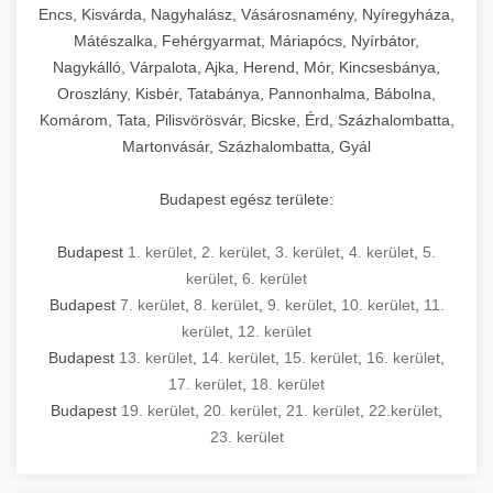
Encs, Kisvárda, Nagyhalász, Vásárosnamény, Nyíregyháza,
Mátészalka, Fehérgyarmat, Máriapócs, Nyírbátor,
Nagykálló, Várpalota, Ajka, Herend, Mór, Kincsesbánya,
Oroszlány, Kisbér, Tatabánya, Pannonhalma, Bábolna,
Komárom, Tata, Pilisvörösvár, Bicske, Érd, Százhalombatta,
Martonvásár, Százhalombatta, Gyál
Budapest egész területe:
Budapest
1. kerület
,
2. kerület
,
3. kerület
,
4. kerület
,
5.
kerület
,
6. kerület
Budapest
7. kerület
,
8. kerület
,
9. kerület
,
10. kerület
,
11.
kerület
,
12. kerület
Budapest
13. kerület
,
14. kerület
,
15. kerület
,
16. kerület
,
17. kerület
,
18. kerület
Budapest
19. kerület
,
20. kerület
,
21. kerület
,
22.kerület
,
23. kerület