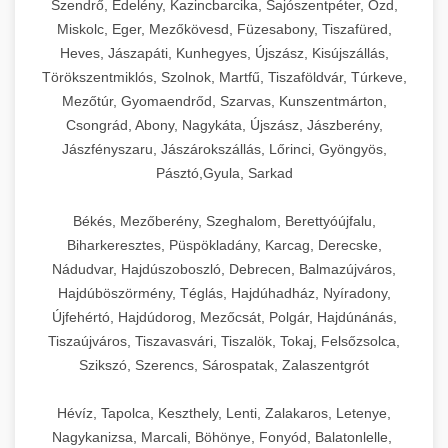
Szendrő, Edelény, Kazincbarcika, Sajószentpéter, Ózd,
Miskolc, Eger, Mezőkövesd, Füzesabony, Tiszafüred,
Heves, Jászapáti, Kunhegyes, Újszász, Kisújszállás,
Törökszentmiklós, Szolnok, Martfű, Tiszaföldvár, Túrkeve,
Mezőtúr, Gyomaendrőd, Szarvas, Kunszentmárton,
Csongrád, Abony, Nagykáta, Újszász, Jászberény,
Jászfényszaru, Jászárokszállás, Lőrinci, Gyöngyös,
Pásztó,Gyula, Sarkad
Békés, Mezőberény, Szeghalom, Berettyóújfalu,
Biharkeresztes, Püspökladány, Karcag, Derecske,
Nádudvar, Hajdúszoboszló, Debrecen, Balmazújváros,
Hajdúböszörmény, Téglás, Hajdúhadház, Nyíradony,
Újfehértó, Hajdúdorog, Mezőcsát, Polgár, Hajdúnánás,
Tiszaújváros, Tiszavasvári, Tiszalök, Tokaj, Felsőzsolca,
Szikszó, Szerencs, Sárospatak, Zalaszentgrót
Hévíz, Tapolca, Keszthely, Lenti, Zalakaros, Letenye,
Nagykanizsa, Marcali, Böhönye, Fonyód, Balatonlelle,