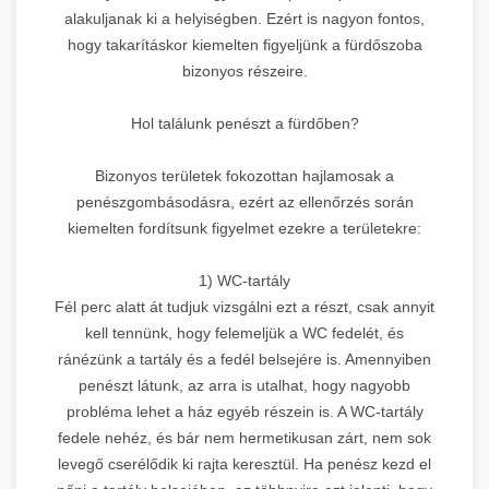
alakuljanak ki a helyiségben. Ezért is nagyon fontos,
hogy takarításkor kiemelten figyeljünk a fürdőszoba
bizonyos részeire.
Hol találunk penészt a fürdőben?
Bizonyos területek fokozottan hajlamosak a
penészgombásodásra, ezért az ellenőrzés során
kiemelten fordítsunk figyelmet ezekre a területekre:
1) WC-tartály
Fél perc alatt át tudjuk vizsgálni ezt a részt, csak annyit
kell tennünk, hogy felemeljük a WC fedelét, és
ránézünk a tartály és a fedél belsejére is. Amennyiben
penészt látunk, az arra is utalhat, hogy nagyobb
probléma lehet a ház egyéb részein is. A WC-tartály
fedele nehéz, és bár nem hermetikusan zárt, nem sok
levegő cserélődik ki rajta keresztül. Ha penész kezd el