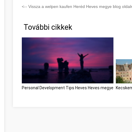
<-- Vissza a welpen kaufen Heréd Heves megye blog oldalr
További cikkek
Personal Development Tips Heves Heves megye
Kecskem