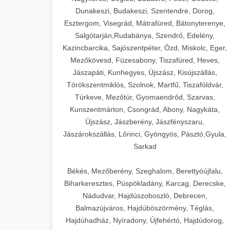
Dunakeszi, Budakeszi, Szentendre, Dorog,
Esztergom, Visegrád, Mátrafüred, Bátonyterenye,
Salgótarján,Rudabánya, Szendrő, Edelény,
Kazincbarcika, Sajószentpéter, Ózd, Miskolc, Eger,
Mezőkövesd, Füzesabony, Tiszafüred, Heves,
Jászapáti, Kunhegyes, Újszász, Kisújszállás,
Törökszentmiklós, Szolnok, Martfű, Tiszaföldvár,
Túrkeve, Mezőtúr, Gyomaendrőd, Szarvas,
Kunszentmárton, Csongrád, Abony, Nagykáta,
Újszász, Jászberény, Jászfényszaru,
Jászárokszállás, Lőrinci, Gyöngyös, Pásztó,Gyula,
Sarkad
Békés, Mezőberény, Szeghalom, Berettyóújfalu,
Biharkeresztes, Püspökladány, Karcag, Derecske,
Nádudvar, Hajdúszoboszló, Debrecen,
Balmazújváros, Hajdúböszörmény, Téglás,
Hajdúhadház, Nyíradony, Újfehértó, Hajdúdorog,