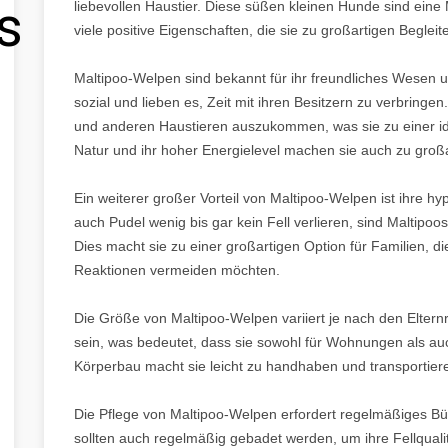
s
liebevollen Haustier. Diese süßen kleinen Hunde sind ein
viele positive Eigenschaften, die sie zu großartigen Beglei
Maltipoo-Welpen sind bekannt für ihr freundliches Wesen un
sozial und lieben es, Zeit mit ihren Besitzern zu verbringen
und anderen Haustieren auszukommen, was sie zu einer ide
Natur und ihr hoher Energielevel machen sie auch zu groß
Ein weiterer großer Vorteil von Maltipoo-Welpen ist ihre h
auch Pudel wenig bis gar kein Fell verlieren, sind Maltipoos
Dies macht sie zu einer großartigen Option für Familien, d
Reaktionen vermeiden möchten.
Die Größe von Maltipoo-Welpen variiert je nach den Eltern
sein, was bedeutet, dass sie sowohl für Wohnungen als auc
Körperbau macht sie leicht zu handhaben und transportier
Die Pflege von Maltipoo-Welpen erfordert regelmäßiges Bürst
sollten auch regelmäßig gebadet werden, um ihre Fellqual