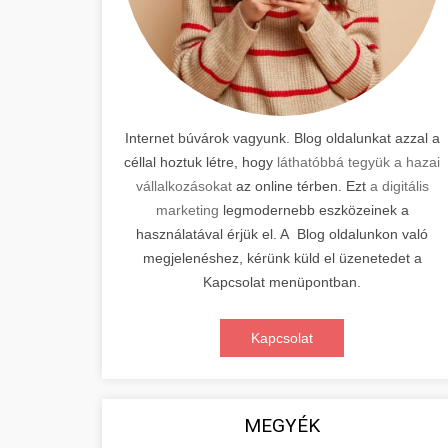
Internet búvárok vagyunk. Blog oldalunkat azzal a
céllal hoztuk létre, hogy
láthatóbbá tegyük a hazai
vállalkozásokat
az online térben. Ezt
a digitális
marketing
legmodernebb eszközeinek a
használatával érjük el. A Blog oldalunkon való
megjelenéshez, kérünk küld el üzenetedet a
Kapcsolat menüpontban.
Kapcsolat
MEGYÉK