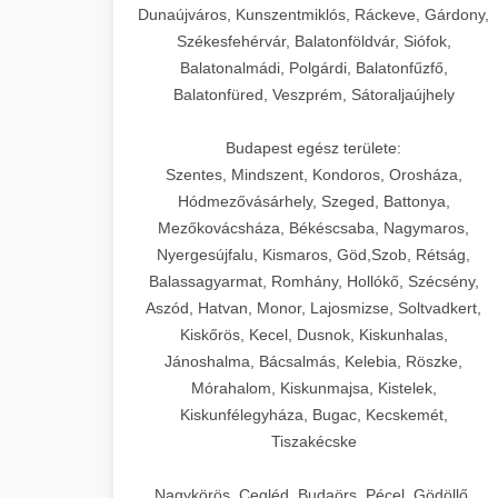
Dunaújváros, Kunszentmiklós, Ráckeve, Gárdony,
Székesfehérvár, Balatonföldvár, Siófok,
Balatonalmádi, Polgárdi, Balatonfűzfő,
Balatonfüred, Veszprém, Sátoraljaújhely
Budapest egész területe:
Szentes, Mindszent, Kondoros, Orosháza,
Hódmezővásárhely, Szeged, Battonya,
Mezőkovácsháza, Békéscsaba, Nagymaros,
Nyergesújfalu, Kismaros, Göd,Szob, Rétság,
Balassagyarmat, Romhány, Hollókő, Szécsény,
Aszód, Hatvan, Monor, Lajosmizse, Soltvadkert,
Kiskőrös, Kecel, Dusnok, Kiskunhalas,
Jánoshalma, Bácsalmás, Kelebia, Röszke,
Mórahalom, Kiskunmajsa, Kistelek,
Kiskunfélegyháza, Bugac, Kecskemét,
Tiszakécske
Nagykörös, Cegléd, Budaörs, Pécel, Gödöllő,