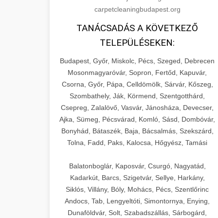
carpetcleaningbudapest.org
TANÁCSADÁS A KÖVETKEZŐ
TELEPÜLÉSEKEN:
Budapest, Győr, Miskolc, Pécs, Szeged, Debrecen
Mosonmagyaróvár, Sopron, Fertőd, Kapuvár,
Csorna, Győr, Pápa, Celldömölk, Sárvár, Kőszeg,
Szombathely, Ják, Körmend, Szentgotthárd,
Csepreg, Zalalövő, Vasvár, Jánosháza, Devecser,
Ajka, Sümeg, Pécsvárad, Komló, Sásd, Dombóvár,
Bonyhád, Bátaszék, Baja, Bácsalmás, Szekszárd,
Tolna, Fadd, Paks, Kalocsa, Hőgyész, Tamási
Balatonboglár, Kaposvár, Csurgó, Nagyatád,
Kadarkút, Barcs, Szigetvár, Sellye, Harkány,
Siklós, Villány, Bóly, Mohács, Pécs, Szentlőrinc
Andocs, Tab, Lengyeltóti, Simontornya, Enying,
Dunaföldvár, Solt, Szabadszállás, Sárbogárd,