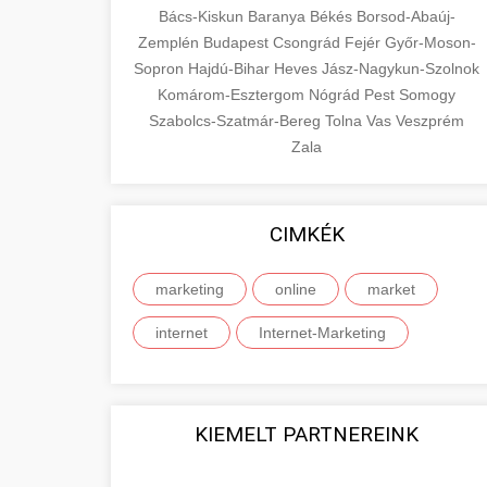
Bács-Kiskun
Baranya
Békés
Borsod-Abaúj-
Zemplén
Budapest
Csongrád
Fejér
Győr-Moson-
Sopron
Hajdú-Bihar
Heves
Jász-Nagykun-Szolnok
Komárom-Esztergom
Nógrád
Pest
Somogy
Szabolcs-Szatmár-Bereg
Tolna
Vas
Veszprém
Zala
CIMKÉK
marketing
online
market
internet
Internet-Marketing
KIEMELT PARTNEREINK