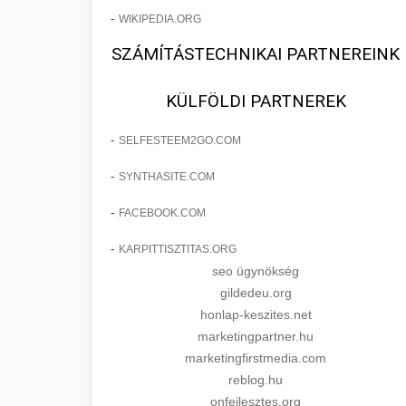
-
WIKIPEDIA.ORG
SZÁMÍTÁSTECHNIKAI PARTNEREINK
KÜLFÖLDI PARTNEREK
-
SELFESTEEM2GO.COM
-
SYNTHASITE.COM
-
FACEBOOK.COM
-
KARPITTISZTITAS.ORG
seo ügynökség
gildedeu.org
honlap-keszites.net
marketingpartner.hu
marketingfirstmedia.com
reblog.hu
onfejlesztes.org