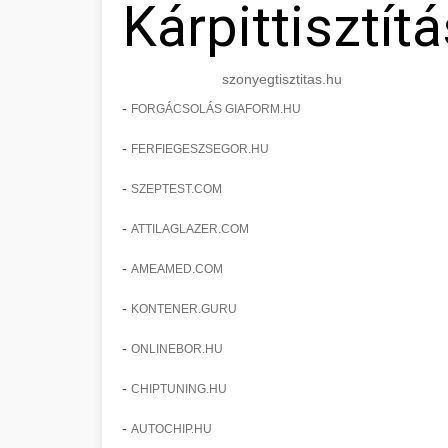
Kárpittisztítá
szonyegtisztitas.hu
-
FORGÁCSOLÁS GIAFORM.HU
-
FERFIEGESZSEGOR.HU
-
SZEPTEST.COM
-
ATTILAGLAZER.COM
-
AMEAMED.COM
-
KONTENER.GURU
-
ONLINEBOR.HU
-
CHIPTUNING.HU
-
AUTOCHIP.HU