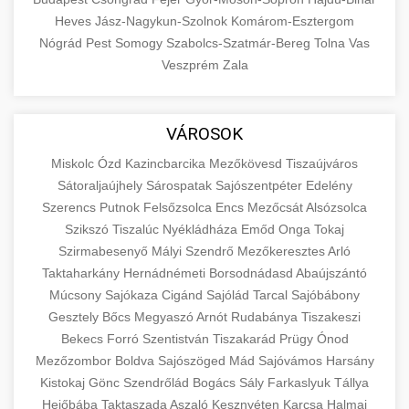
Heves
Jász-Nagykun-Szolnok
Komárom-Esztergom
Nógrád
Pest
Somogy
Szabolcs-Szatmár-Bereg
Tolna
Vas
Veszprém
Zala
VÁROSOK
Miskolc
Ózd
Kazincbarcika
Mezőkövesd
Tiszaújváros
Sátoraljaújhely
Sárospatak
Sajószentpéter
Edelény
Szerencs
Putnok
Felsőzsolca
Encs
Mezőcsát
Alsózsolca
Szikszó
Tiszalúc
Nyékládháza
Emőd
Onga
Tokaj
Szirmabesenyő
Mályi
Szendrő
Mezőkeresztes
Arló
Taktaharkány
Hernádnémeti
Borsodnádasd
Abaújszántó
Múcsony
Sajókaza
Cigánd
Sajólád
Tarcal
Sajóbábony
Gesztely
Bőcs
Megyaszó
Arnót
Rudabánya
Tiszakeszi
Bekecs
Forró
Szentistván
Tiszakarád
Prügy
Ónod
Mezőzombor
Boldva
Sajószöged
Mád
Sajóvámos
Harsány
Kistokaj
Gönc
Szendrőlád
Bogács
Sály
Farkaslyuk
Tállya
Hejőbába
Taktaszada
Aszaló
Kesznyéten
Karcsa
Halmaj