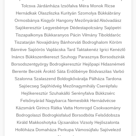
Tolcsva
Járdánháza
Izsófalva
Méra
Monok
Ricse
Hernádkak
Olaszliszka
Kurityán
Szomolya
Bükkábrány
Ormosbánya
Kisgyőr
Hangony
Mezőnyárád
Alsóvadász
Sajókeresztúr
Legyesbénye
Dédestapolcsány
Sajópetri
Tiszapalkonya
Bükkaranyos
Pácin
Vilmány
Tibolddaróc
Tiszatarján
Novajidrány
Bánhorváti
Bodroghalom
Köröm
Bánréve
Sajóörös
Vajdácska
Tard
Taktakenéz
Igrici
Kenézlő
Ináncs
Bükkszentkereszt
Szuhogy
Parasznya
Borsodszirák
Borsodszentgyörgy
Bodrogkeresztúr
Hejőpapi
Hidasnémeti
Berente
Berzék
Ároktő
Sáta
Erdőbénye
Bódvaszilas
Varbó
Szalonna
Szalaszend
Boldogkőváralja
Pálháza
Tardona
Sajóecseg
Sajóhídvég
Mezőnagymihály
Cserépfalu
Hejőkeresztúr
Szuhakálló
Serényfalva
Bükkzsérc
Felsőnyárád
Nagybarca
Nemesbikk
Hernádvécse
Kázsmárk
Girincs
Rátka
Vatta
Homrogd
Csokvaomány
Bodrogolaszi
Bodrogkisfalud
Borsodbóta
Felsődobsza
Királd
Makkoshotyka
Újcsanálos
Vizsoly
Hejőszalonta
Hollóháza
Domaháza
Perkupa
Vámosújfalu
Sajóvelezd