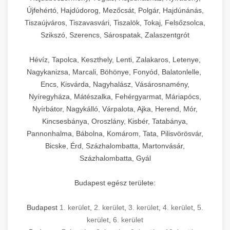
Újfehértó, Hajdúdorog, Mezőcsát, Polgár, Hajdúnánás,
Tiszaújváros, Tiszavasvári, Tiszalök, Tokaj, Felsőzsolca,
Szikszó, Szerencs, Sárospatak, Zalaszentgrót
Hévíz, Tapolca, Keszthely, Lenti, Zalakaros, Letenye,
Nagykanizsa, Marcali, Böhönye, Fonyód, Balatonlelle,
Encs, Kisvárda, Nagyhalász, Vásárosnamény,
Nyíregyháza, Mátészalka, Fehérgyarmat, Máriapócs,
Nyírbátor, Nagykálló, Várpalota, Ajka, Herend, Mór,
Kincsesbánya, Oroszlány, Kisbér, Tatabánya,
Pannonhalma, Bábolna, Komárom, Tata, Pilisvörösvár,
Bicske, Érd, Százhalombatta, Martonvásár,
Százhalombatta, Gyál
Budapest egész területe:
Budapest
1. kerület
,
2. kerület
,
3. kerület
,
4. kerület
,
5.
kerület
,
6. kerület