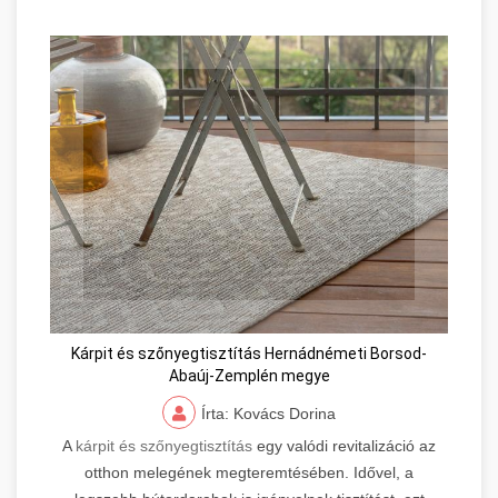
Kárpit és szőnyegtisztítás Hernádnémeti Borsod-
Abaúj-Zemplén megye
Írta: Kovács Dorina
A
kárpit és szőnyegtisztítás
egy valódi revitalizáció az
otthon melegének megteremtésében. Idővel, a