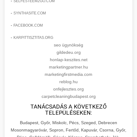
-
SELFESTEEM2GO.COM
-
SYNTHASITE.COM
-
FACEBOOK.COM
-
KARPITTISZTITAS.ORG
seo ügynökség
gildedeu.org
honlap-keszites.net
marketingpartner.hu
marketingfirstmedia.com
reblog.hu
onfejlesztes.org
carpetcleaningbudapest.org
TANÁCSADÁS A KÖVETKEZŐ
TELEPÜLÉSEKEN:
Budapest, Győr, Miskolc, Pécs, Szeged, Debrecen
Mosonmagyaróvár, Sopron, Fertőd, Kapuvár, Csorna, Győr,