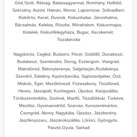
Göd,Szob, Rétság, Balassagyarmat, Romhány, Hollókő,
Szécsény, Aszód, Hatvan, Monor, Lajosmizse, Soltvadkert,
Kiskőrös, Kecel, Dusnok, Kiskunhalas, Jánoshalma,
Bácsalmás, Kelebia, Röszke, Mórahalom, Kiskunmajsa,
Kistelek, Kiskunfélegyháza, Bugac, Kecskemét,
Tiszakécske
Nagykörös, Cegléd, Budaörs, Pécel, Gödöllő, Dunakeszi,
Budakeszi, Szentendre, Dorog, Esztergom, Visegrád,
Mátrafüred, Bátonyterenye, Salgótarján,Rudabánya,
Szendrő, Edelény, Kazincbarcika, Sajószentpéter, Ózd,
Miskolc, Eger, Mezőkövesd, Füzesabony, Tiszafüred,
Heves, Jászapáti, Kunhegyes, Újszász, Kisújszállás,
Törökszentmiklós, Szolnok, Martfű, Tiszaföldvár, Túrkeve,
Mezőtúr, Gyomaendrőd, Szarvas, Kunszentmárton,
Csongrád, Abony, Nagykáta, Újszász, Jászberény,
Jászfényszaru, Jászárokszállás, Lőrinci, Gyöngyös,
Pásztó,Gyula, Sarkad