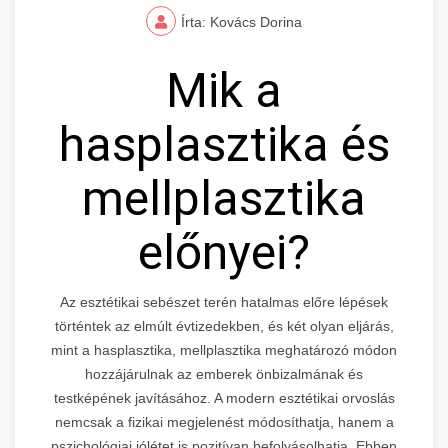
Írta: Kovács Dorina
Mik a
hasplasztika és
mellplasztika
előnyei?
Az esztétikai sebészet terén hatalmas előre lépések
történtek az elmúlt évtizedekben, és két olyan eljárás,
mint a hasplasztika, mellplasztika meghatározó módon
hozzájárulnak az emberek önbizalmának és
testképének javításához. A modern esztétikai orvoslás
nemcsak a fizikai megjelenést módosíthatja, hanem a
pszichológiai jólétet is pozitívan befolyásolhatja. Ebben