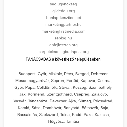
seo ügynökség
gildedeu.org
honlap-keszites.net
marketingpartner.hu
marketingfirstmedia.com
reblog.hu
onfejlesztes.org
carpetcleaningbudapest.org
TANÁCSADÁS a következő településeken:
Budapest, Győr, Miskolc, Pécs, Szeged, Debrecen
Mosonmagyaróvár, Sopron, Fertőd, Kapuvár, Csorna,
Győr, Pápa, Celldömölk, Sárvár, Kőszeg, Szombathely,
Ják, Körmend, Szentgotthárd, Csepreg, Zalalövő,
Vasvár, Jánosháza, Devecser, Ajka, Sümeg, Pécsvárad,
Komló, Sásd, Dombóvár, Bonyhád, Bátaszék, Baja,
Bácsalmás, Szekszárd, Tolna, Fadd, Paks, Kalocsa,
Hőgyész, Tamási