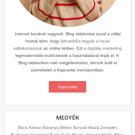
Internet búvárok vagyunk. Blog oldalunkat azzal a céllal
hoztuk létre, hogy
láthatóbbá tegyük a hazai
vállalkozásokat
az online térben. Ezt
a digitális marketing
legmodernebb eszközeinek a használatával érjük el. A
Blog oldalunkon való megjelenéshez, kérünk küld el
üzenetedet a Kapcsolat menüpontban.
Kapcsolat
MEGYÉK
Bács-Kiskun
Baranya
Békés
Borsod-Abaúj-Zemplén
Budapest
Csongrád
Fejér
Győr-Moson-Sopron
Hajdú-Bihar