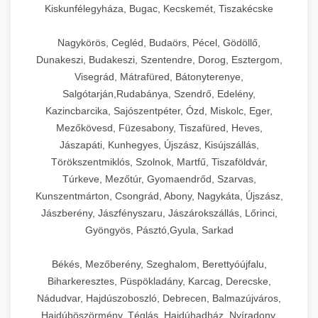
Kiskunfélegyháza, Bugac, Kecskemét, Tiszakécske
Nagykörös, Cegléd, Budaörs, Pécel, Gödöllő,
Dunakeszi, Budakeszi, Szentendre, Dorog, Esztergom,
Visegrád, Mátrafüred, Bátonyterenye,
Salgótarján,Rudabánya, Szendrő, Edelény,
Kazincbarcika, Sajószentpéter, Ózd, Miskolc, Eger,
Mezőkövesd, Füzesabony, Tiszafüred, Heves,
Jászapáti, Kunhegyes, Újszász, Kisújszállás,
Törökszentmiklós, Szolnok, Martfű, Tiszaföldvár,
Túrkeve, Mezőtúr, Gyomaendrőd, Szarvas,
Kunszentmárton, Csongrád, Abony, Nagykáta, Újszász,
Jászberény, Jászfényszaru, Jászárokszállás, Lőrinci,
Gyöngyös, Pásztó,Gyula, Sarkad
Békés, Mezőberény, Szeghalom, Berettyóújfalu,
Biharkeresztes, Püspökladány, Karcag, Derecske,
Nádudvar, Hajdúszoboszló, Debrecen, Balmazújváros,
Hajdúböszörmény, Téglás, Hajdúhadház, Nyíradony,