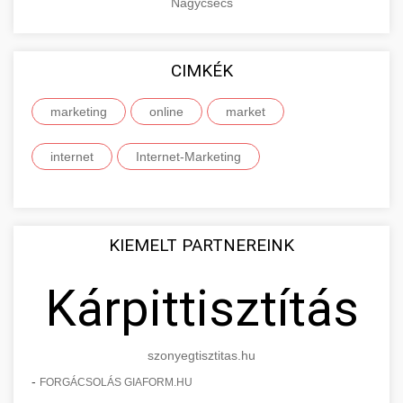
Nagycsécs
CIMKÉK
marketing
online
market
internet
Internet-Marketing
KIEMELT PARTNEREINK
Kárpittisztítás
szonyegtisztitas.hu
-
FORGÁCSOLÁS GIAFORM.HU