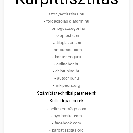
szonyegtisztitas.hu
-
forgácsolás giaform.hu
-
ferfiegeszsegor.hu
-
szeptest.com
-
attilaglazer.com
-
ameamed.com
-
kontener.guru
-
onlinebor.hu
-
chiptuning.hu
-
autochip.hu
-
wikipedia.org
Számítástechnikai partnereink
Külföldi partnerek
-
selfesteem2go.com
-
synthasite.com
-
facebook.com
-
karpittisztitas.org