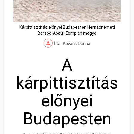
Kárpittisztítás előnyei Budapesten Hernádnémeti
Borsod-Abaúj-Zemplén megye
Írta: Kovács Dorina
A
kárpittisztítás
előnyei
Budapesten