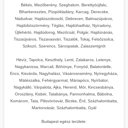
Békés, Mezőberény, Szeghalom, Berettyóújfalu,
Biharkeresztes, Püspökladány, Karcag, Derecske,
Nádudvar, Hajdúszoboszló, Debrecen, Balmazújváros,
Hajdúböszörmény, Téglás, Hajdúhadház, Nyíradony,
Újfehértó, Hajdúdorog, Mezőcsát, Polgár, Hajdúnánás,
Tiszaújváros, Tiszavasvári, Tiszalök, Tokaj, Felsőzsolca,
Szikszó, Szerencs, Sárospatak, Zalaszentgrót
Hévíz, Tapolca, Keszthely, Lenti, Zalakaros, Letenye,
Nagykanizsa, Marcali, Böhönye, Fonyód, Balatonlelle,
Encs, Kisvárda, Nagyhalász, Vásárosnamény, Nyíregyháza,
Mátészalka, Fehérgyarmat, Máriapócs, Nyírbátor,
Nagykálló, Várpalota, Ajka, Herend, Mór, Kincsesbánya,
Oroszlány, Kisbér, Tatabánya, Pannonhalma, Bábolna,
Komárom, Tata, Pilisvörösvár, Bicske, Érd, Százhalombatta,
Martonvásár, Százhalombatta, Gyál
Budapest egész területe: