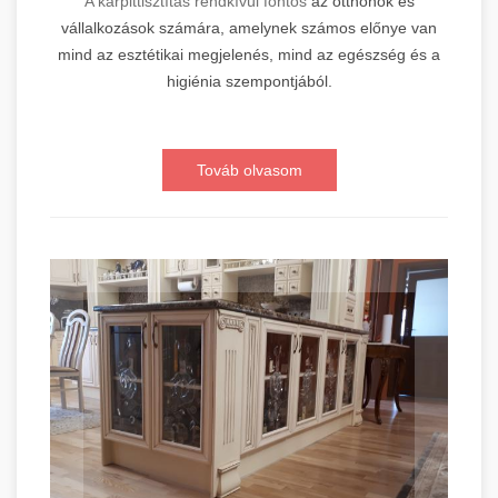
A kárpittisztítás rendkívül fontos
az otthonok és
vállalkozások számára, amelynek számos előnye van
mind az esztétikai megjelenés, mind az egészség és a
higiénia szempontjából.
Továb olvasom