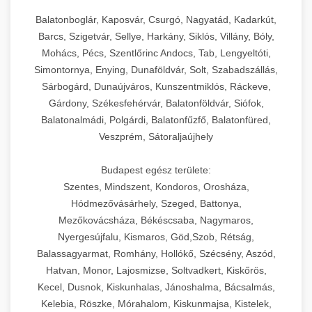
Balatonboglár, Kaposvár, Csurgó, Nagyatád, Kadarkút,
Barcs, Szigetvár, Sellye, Harkány, Siklós, Villány, Bóly,
Mohács, Pécs, Szentlőrinc Andocs, Tab, Lengyeltóti,
Simontornya, Enying, Dunaföldvár, Solt, Szabadszállás,
Sárbogárd, Dunaújváros, Kunszentmiklós, Ráckeve,
Gárdony, Székesfehérvár, Balatonföldvár, Siófok,
Balatonalmádi, Polgárdi, Balatonfűzfő, Balatonfüred,
Veszprém, Sátoraljaújhely
Budapest egész területe:
Szentes, Mindszent, Kondoros, Orosháza,
Hódmezővásárhely, Szeged, Battonya,
Mezőkovácsháza, Békéscsaba, Nagymaros,
Nyergesújfalu, Kismaros, Göd,Szob, Rétság,
Balassagyarmat, Romhány, Hollókő, Szécsény, Aszód,
Hatvan, Monor, Lajosmizse, Soltvadkert, Kiskőrös,
Kecel, Dusnok, Kiskunhalas, Jánoshalma, Bácsalmás,
Kelebia, Röszke, Mórahalom, Kiskunmajsa, Kistelek,