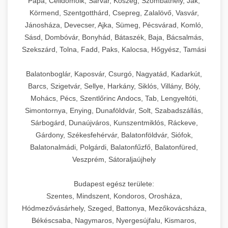
Pápa, Celldömölk, Sárvár, Kőszeg, Szombathely, Ják,
Körmend, Szentgotthárd, Csepreg, Zalalövő, Vasvár,
Jánosháza, Devecser, Ajka, Sümeg, Pécsvárad, Komló,
Sásd, Dombóvár, Bonyhád, Bátaszék, Baja, Bácsalmás,
Szekszárd, Tolna, Fadd, Paks, Kalocsa, Hőgyész, Tamási
Balatonboglár, Kaposvár, Csurgó, Nagyatád, Kadarkút,
Barcs, Szigetvár, Sellye, Harkány, Siklós, Villány, Bóly,
Mohács, Pécs, Szentlőrinc Andocs, Tab, Lengyeltóti,
Simontornya, Enying, Dunaföldvár, Solt, Szabadszállás,
Sárbogárd, Dunaújváros, Kunszentmiklós, Ráckeve,
Gárdony, Székesfehérvár, Balatonföldvár, Siófok,
Balatonalmádi, Polgárdi, Balatonfűzfő, Balatonfüred,
Veszprém, Sátoraljaújhely
Budapest egész területe:
Szentes, Mindszent, Kondoros, Orosháza,
Hódmezővásárhely, Szeged, Battonya, Mezőkovácsháza,
Békéscsaba, Nagymaros, Nyergesújfalu, Kismaros,