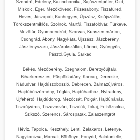
Szendrő, Edelény, Kazincbarcika, Sajószentpéter, Ózd,
Miskolc, Eger, Mezőkövesd, Füzesabony, Tiszafüred,
Heves, Jászapáti, Kunhegyes, Újszász, Kisújszállás,
Törökszentmiklós, Szolnok, Martfű, Tiszaföldvár, Túrkeve,
Mezőtúr, Gyomaendrőd, Szarvas, Kunszentmárton,
Csongrád, Abony, Nagykáta, Újszász, Jászberény,
Jászfényszaru, Jászárokszállás, Lőrinci, Gyöngyös,
Pásztó,Gyula, Sarkad
Békés, Mezőberény, Szeghalom, Berettyóújfalu,
Biharkeresztes, Püspökladány, Karcag, Derecske,
Nádudvar, Hajdúszoboszló, Debrecen, Balmazújváros,
Hajdúböszörmény, Téglás, Hajdúhadház, Nyíradony,
Újfehértó, Hajdúdorog, Mezőcsát, Polgár, Hajdúnánás,
Tiszaújváros, Tiszavasvári, Tiszalök, Tokaj, Felsőzsolca,
Szikszó, Szerencs, Sárospatak, Zalaszentgrót
Hévíz, Tapolca, Keszthely, Lenti, Zalakaros, Letenye,
Nagykanizsa, Marcali, Böhönye, Fonyód, Balatonlelle,