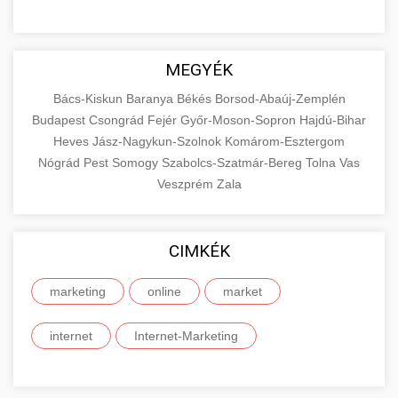
MEGYÉK
Bács-Kiskun
Baranya
Békés
Borsod-Abaúj-Zemplén
Budapest
Csongrád
Fejér
Győr-Moson-Sopron
Hajdú-Bihar
Heves
Jász-Nagykun-Szolnok
Komárom-Esztergom
Nógrád
Pest
Somogy
Szabolcs-Szatmár-Bereg
Tolna
Vas
Veszprém
Zala
CIMKÉK
marketing
online
market
internet
Internet-Marketing