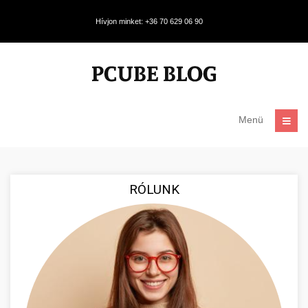
Hívjon minket: +36 70 629 06 90
Menü
RÓLUNK