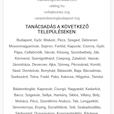
reblog.hu
onfejlesztes.org
carpetcleaningbudapest.org
TANÁCSADÁS A KÖVETKEZŐ
TELEPÜLÉSEKEN:
Budapest, Győr, Miskolc, Pécs, Szeged, Debrecen
Mosonmagyaróvár, Sopron, Fertőd, Kapuvár, Csorna, Győr,
Pápa, Celldömölk, Sárvár, Kőszeg, Szombathely, Ják,
Körmend, Szentgotthárd, Csepreg, Zalalövő, Vasvár,
Jánosháza, Devecser, Ajka, Sümeg, Pécsvárad, Komló,
Sásd, Dombóvár, Bonyhád, Bátaszék, Baja, Bácsalmás,
Szekszárd, Tolna, Fadd, Paks, Kalocsa, Hőgyész, Tamási
Balatonboglár, Kaposvár, Csurgó, Nagyatád, Kadarkút,
Barcs, Szigetvár, Sellye, Harkány, Siklós, Villány, Bóly,
Mohács, Pécs, Szentlőrinc Andocs, Tab, Lengyeltóti,
Simontornya, Enying, Dunaföldvár, Solt, Szabadszállás,
Sárbogárd, Dunaújváros, Kunszentmiklós, Ráckeve,