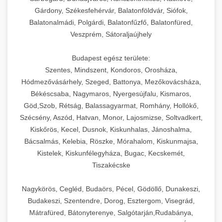
Gárdony, Székesfehérvár, Balatonföldvár, Siófok,
Balatonalmádi, Polgárdi, Balatonfűzfő, Balatonfüred,
Veszprém, Sátoraljaújhely
Budapest egész területe:
Szentes, Mindszent, Kondoros, Orosháza,
Hódmezővásárhely, Szeged, Battonya, Mezőkovácsháza,
Békéscsaba, Nagymaros, Nyergesújfalu, Kismaros,
Göd,Szob, Rétság, Balassagyarmat, Romhány, Hollókő,
Szécsény, Aszód, Hatvan, Monor, Lajosmizse, Soltvadkert,
Kiskőrös, Kecel, Dusnok, Kiskunhalas, Jánoshalma,
Bácsalmás, Kelebia, Röszke, Mórahalom, Kiskunmajsa,
Kistelek, Kiskunfélegyháza, Bugac, Kecskemét,
Tiszakécske
Nagykörös, Cegléd, Budaörs, Pécel, Gödöllő, Dunakeszi,
Budakeszi, Szentendre, Dorog, Esztergom, Visegrád,
Mátrafüred, Bátonyterenye, Salgótarján,Rudabánya,