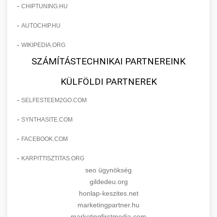
-
CHIPTUNING.HU
-
AUTOCHIP.HU
-
WIKIPEDIA.ORG
SZÁMÍTÁSTECHNIKAI PARTNEREINK
KÜLFÖLDI PARTNEREK
-
SELFESTEEM2GO.COM
-
SYNTHASITE.COM
-
FACEBOOK.COM
-
KARPITTISZTITAS.ORG
seo ügynökség
gildedeu.org
honlap-keszites.net
marketingpartner.hu
marketingfirstmedia.com