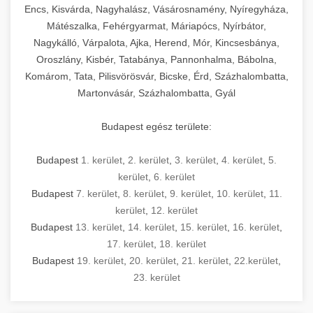
Encs, Kisvárda, Nagyhalász, Vásárosnamény, Nyíregyháza,
Mátészalka, Fehérgyarmat, Máriapócs, Nyírbátor,
Nagykálló, Várpalota, Ajka, Herend, Mór, Kincsesbánya,
Oroszlány, Kisbér, Tatabánya, Pannonhalma, Bábolna,
Komárom, Tata, Pilisvörösvár, Bicske, Érd, Százhalombatta,
Martonvásár, Százhalombatta, Gyál
Budapest egész területe:
Budapest
1. kerület
,
2. kerület
,
3. kerület
,
4. kerület
,
5.
kerület
,
6. kerület
Budapest
7. kerület
,
8. kerület
,
9. kerület
,
10. kerület
,
11.
kerület
,
12. kerület
Budapest
13. kerület
,
14. kerület
,
15. kerület
,
16. kerület
,
17. kerület
,
18. kerület
Budapest
19. kerület
,
20. kerület
,
21. kerület
,
22.kerület
,
23. kerület