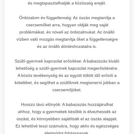
és megtapasztalhatják a közösség erejét.
Önbizalom és függetlenség: Az úszás megtanítja a
csecsemőket arra, hogyan oldják meg saját
problémáikat, és növeli az önbizalmukat. Az önálló
vízben való mozgás megtanítja őket a függetlenségre
és az önálló döntéshozatalra is.
Szülő-gyermek kapcsolat erősítése: A babaúszás kiváló
lehetőség a szülő-gyermek kapcsolat megerősítésére.
A közös tevékenység és az együtt töltött idő erősíti a
köteléket, és segíthet a szülőknek megismerni jobban a
csecsemőjüket.
Hosszú távú előnyök: A babaúszás hozzájárulhat
ahhoz, hogy a gyermekek később is élvezhessék az
úszást, és könnyebben sajátítsák el az úszás alapjait.
Ez lehetővé teszi számukra, hogy aktív és egészséges
életmódot folytassanak.