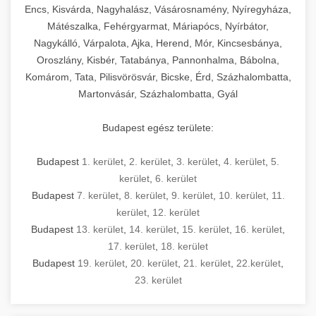
Encs, Kisvárda, Nagyhalász, Vásárosnamény, Nyíregyháza,
Mátészalka, Fehérgyarmat, Máriapócs, Nyírbátor,
Nagykálló, Várpalota, Ajka, Herend, Mór, Kincsesbánya,
Oroszlány, Kisbér, Tatabánya, Pannonhalma, Bábolna,
Komárom, Tata, Pilisvörösvár, Bicske, Érd, Százhalombatta,
Martonvásár, Százhalombatta, Gyál
Budapest egész területe:
Budapest
1. kerület
,
2. kerület
,
3. kerület
,
4. kerület
,
5.
kerület
,
6. kerület
Budapest
7. kerület
,
8. kerület
,
9. kerület
,
10. kerület
,
11.
kerület
,
12. kerület
Budapest
13. kerület
,
14. kerület
,
15. kerület
,
16. kerület
,
17. kerület
,
18. kerület
Budapest
19. kerület
,
20. kerület
,
21. kerület
,
22.kerület
,
23. kerület