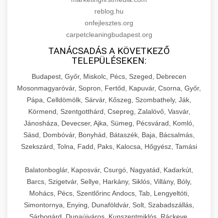
reblog.hu
onfejlesztes.org
carpetcleaningbudapest.org
TANÁCSADÁS A KÖVETKEZŐ
TELEPÜLÉSEKEN:
Budapest, Győr, Miskolc, Pécs, Szeged, Debrecen
Mosonmagyaróvár, Sopron, Fertőd, Kapuvár, Csorna, Győr,
Pápa, Celldömölk, Sárvár, Kőszeg, Szombathely, Ják,
Körmend, Szentgotthárd, Csepreg, Zalalövő, Vasvár,
Jánosháza, Devecser, Ajka, Sümeg, Pécsvárad, Komló,
Sásd, Dombóvár, Bonyhád, Bátaszék, Baja, Bácsalmás,
Szekszárd, Tolna, Fadd, Paks, Kalocsa, Hőgyész, Tamási
Balatonboglár, Kaposvár, Csurgó, Nagyatád, Kadarkút,
Barcs, Szigetvár, Sellye, Harkány, Siklós, Villány, Bóly,
Mohács, Pécs, Szentlőrinc Andocs, Tab, Lengyeltóti,
Simontornya, Enying, Dunaföldvár, Solt, Szabadszállás,
Sárbogárd, Dunaújváros, Kunszentmiklós, Ráckeve,