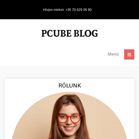
Hívjon minket: +36 70 629 06 90
Menü
RÓLUNK