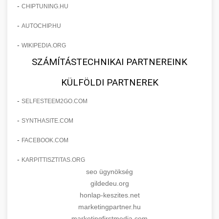
-
CHIPTUNING.HU
-
AUTOCHIP.HU
-
WIKIPEDIA.ORG
SZÁMÍTÁSTECHNIKAI PARTNEREINK
KÜLFÖLDI PARTNEREK
-
SELFESTEEM2GO.COM
-
SYNTHASITE.COM
-
FACEBOOK.COM
-
KARPITTISZTITAS.ORG
seo ügynökség
gildedeu.org
honlap-keszites.net
marketingpartner.hu
marketingfirstmedia.com