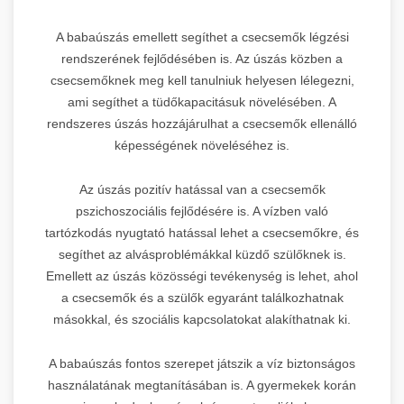
A babaúszás emellett segíthet a csecsemők légzési
rendszerének fejlődésében is. Az úszás közben a
csecsemőknek meg kell tanulniuk helyesen lélegezni,
ami segíthet a tüdőkapacitásuk növelésében. A
rendszeres úszás hozzájárulhat a csecsemők ellenálló
képességének növeléséhez is.
Az úszás pozitív hatással van a csecsemők
pszichoszociális fejlődésére is. A vízben való
tartózkodás nyugtató hatással lehet a csecsemőkre, és
segíthet az alvásproblémákkal küzdő szülőknek is.
Emellett az úszás közösségi tevékenység is lehet, ahol
a csecsemők és a szülők egyaránt találkozhatnak
másokkal, és szociális kapcsolatokat alakíthatnak ki.
A babaúszás fontos szerepet játszik a víz biztonságos
használatának megtanításában is. A gyermekek korán