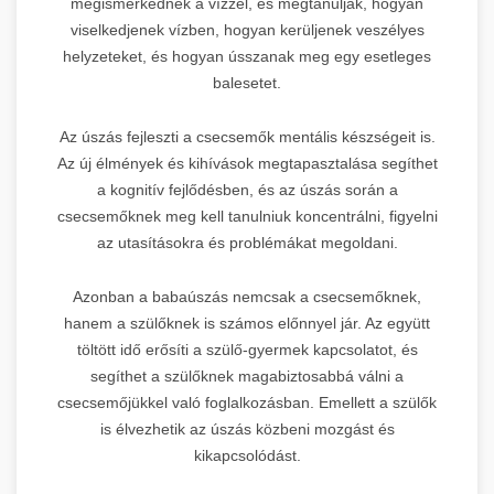
megismerkednek a vízzel, és megtanulják, hogyan
viselkedjenek vízben, hogyan kerüljenek veszélyes
helyzeteket, és hogyan ússzanak meg egy esetleges
balesetet.
Az úszás fejleszti a csecsemők mentális készségeit is.
Az új élmények és kihívások megtapasztalása segíthet
a kognitív fejlődésben, és az úszás során a
csecsemőknek meg kell tanulniuk koncentrálni, figyelni
az utasításokra és problémákat megoldani.
Azonban a babaúszás nemcsak a csecsemőknek,
hanem a szülőknek is számos előnnyel jár. Az együtt
töltött idő erősíti a szülő-gyermek kapcsolatot, és
segíthet a szülőknek magabiztosabbá válni a
csecsemőjükkel való foglalkozásban. Emellett a szülők
is élvezhetik az úszás közbeni mozgást és
kikapcsolódást.