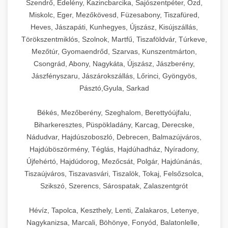
Szendrő, Edelény, Kazincbarcika, Sajószentpéter, Ózd,
Miskolc, Eger, Mezőkövesd, Füzesabony, Tiszafüred,
Heves, Jászapáti, Kunhegyes, Újszász, Kisújszállás,
Törökszentmiklós, Szolnok, Martfű, Tiszaföldvár, Túrkeve,
Mezőtúr, Gyomaendrőd, Szarvas, Kunszentmárton,
Csongrád, Abony, Nagykáta, Újszász, Jászberény,
Jászfényszaru, Jászárokszállás, Lőrinci, Gyöngyös,
Pásztó,Gyula, Sarkad
Békés, Mezőberény, Szeghalom, Berettyóújfalu,
Biharkeresztes, Püspökladány, Karcag, Derecske,
Nádudvar, Hajdúszoboszló, Debrecen, Balmazújváros,
Hajdúböszörmény, Téglás, Hajdúhadház, Nyíradony,
Újfehértó, Hajdúdorog, Mezőcsát, Polgár, Hajdúnánás,
Tiszaújváros, Tiszavasvári, Tiszalök, Tokaj, Felsőzsolca,
Szikszó, Szerencs, Sárospatak, Zalaszentgrót
Hévíz, Tapolca, Keszthely, Lenti, Zalakaros, Letenye,
Nagykanizsa, Marcali, Böhönye, Fonyód, Balatonlelle,