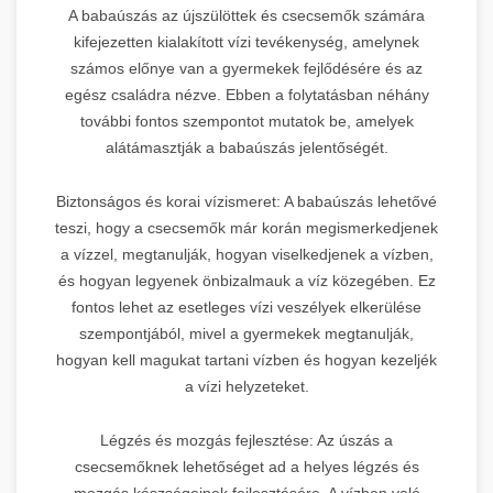
A babaúszás az újszülöttek és csecsemők számára
kifejezetten kialakított vízi tevékenység, amelynek
számos előnye van a gyermekek fejlődésére és az
egész családra nézve. Ebben a folytatásban néhány
további fontos szempontot mutatok be, amelyek
alátámasztják a babaúszás jelentőségét.
Biztonságos és korai vízismeret: A babaúszás lehetővé
teszi, hogy a csecsemők már korán megismerkedjenek
a vízzel, megtanulják, hogyan viselkedjenek a vízben,
és hogyan legyenek önbizalmauk a víz közegében. Ez
fontos lehet az esetleges vízi veszélyek elkerülése
szempontjából, mivel a gyermekek megtanulják,
hogyan kell magukat tartani vízben és hogyan kezeljék
a vízi helyzeteket.
Légzés és mozgás fejlesztése: Az úszás a
csecsemőknek lehetőséget ad a helyes légzés és
mozgás készségeinek fejlesztésére. A vízben való