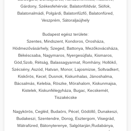
Gárdony, Székesfehérvár, Balatonföldvár, Siófok,
Balatonalmádi, Polgárdi, Balatonfűzfő, Balatonfüred,
Veszprém, Sátoraljaújhely
Budapest egész területe:
Szentes, Mindszent, Kondoros, Orosháza,
Hódmezővásárhely, Szeged, Battonya, Mezőkovácsháza,
Békéscsaba, Nagymaros, Nyergesújfalu, Kismaros,
Göd,Szob, Rétság, Balassagyarmat, Romhány, Hollókő,
Szécsény, Aszód, Hatvan, Monor, Lajosmizse, Soltvadkert,
Kiskőrös, Kecel, Dusnok, Kiskunhalas, Jánoshalma,
Bácsalmás, Kelebia, Röszke, Mórahalom, Kiskunmajsa,
Kistelek, Kiskunfélegyháza, Bugac, Kecskemét,
Tiszakécske
Nagykörös, Cegléd, Budaörs, Pécel, Gödöllő, Dunakeszi,
Budakeszi, Szentendre, Dorog, Esztergom, Visegrád,
Mátrafüred, Bátonyterenye, Salgótarján,Rudabánya,