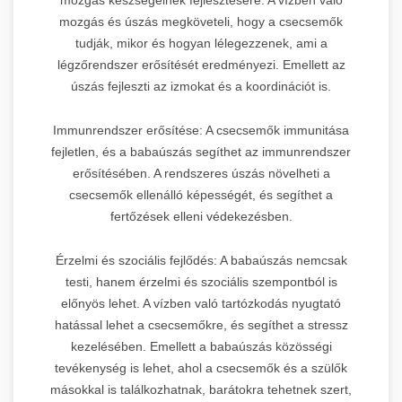
mozgás és úszás megköveteli, hogy a csecsemők
tudják, mikor és hogyan lélegezzenek, ami a
légzőrendszer erősítését eredményezi. Emellett az
úszás fejleszti az izmokat és a koordinációt is.
Immunrendszer erősítése: A csecsemők immunitása
fejletlen, és a babaúszás segíthet az immunrendszer
erősítésében. A rendszeres úszás növelheti a
csecsemők ellenálló képességét, és segíthet a
fertőzések elleni védekezésben.
Érzelmi és szociális fejlődés: A babaúszás nemcsak
testi, hanem érzelmi és szociális szempontból is
előnyös lehet. A vízben való tartózkodás nyugtató
hatással lehet a csecsemőkre, és segíthet a stressz
kezelésében. Emellett a babaúszás közösségi
tevékenység is lehet, ahol a csecsemők és a szülők
másokkal is találkozhatnak, barátokra tehetnek szert,