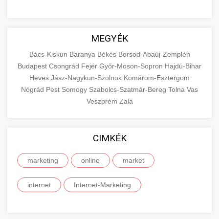
MEGYÉK
Bács-Kiskun
Baranya
Békés
Borsod-Abaúj-Zemplén
Budapest
Csongrád
Fejér
Győr-Moson-Sopron
Hajdú-Bihar
Heves
Jász-Nagykun-Szolnok
Komárom-Esztergom
Nógrád
Pest
Somogy
Szabolcs-Szatmár-Bereg
Tolna
Vas
Veszprém
Zala
CIMKÉK
marketing
online
market
internet
Internet-Marketing