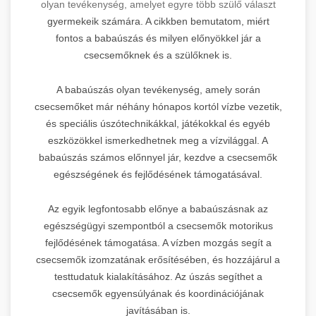
olyan tevékenység, amelyet egyre több szülő választ
gyermekeik számára. A cikkben bemutatom, miért
fontos a babaúszás és milyen előnyökkel jár a
csecsemőknek és a szülőknek is.
A babaúszás olyan tevékenység, amely során
csecsemőket már néhány hónapos kortól vízbe vezetik,
és speciális úszótechnikákkal, játékokkal és egyéb
eszközökkel ismerkedhetnek meg a vízvilággal. A
babaúszás számos előnnyel jár, kezdve a csecsemők
egészségének és fejlődésének támogatásával.
Az egyik legfontosabb előnye a babaúszásnak az
egészségügyi szempontból a csecsemők motorikus
fejlődésének támogatása. A vízben mozgás segít a
csecsemők izomzatának erősítésében, és hozzájárul a
testtudatuk kialakításához. Az úszás segíthet a
csecsemők egyensúlyának és koordinációjának
javításában is.