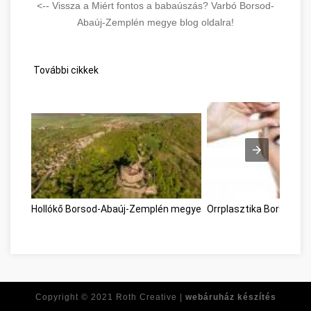
<-- Vissza a Miért fontos a babaúszás? Varbó Borsod-
Abaúj-Zemplén megye blog oldalra!
További cikkek
Hollókő Borsod-Abaúj-Zemplén megye
Orrplasztika Borsod-A
Copyright © 2021
Roth Creative |
webáruház készítés