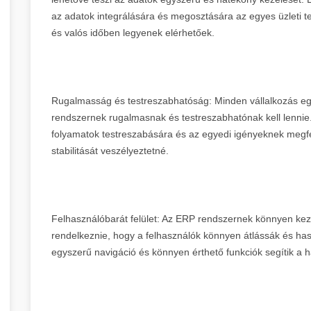
az adatok integrálására és megosztására az egyes üzleti t
és valós időben legyenek elérhetőek.
Rugalmasság és testreszabhatóság: Minden vállalkozás egy
rendszernek rugalmasnak és testreszabhatónak kell lennie. 
folyamatok testreszabására és az egyedi igényeknek megfel
stabilitását veszélyeztetné.
Felhasználóbarát felület: Az ERP rendszernek könnyen kezel
rendelkeznie, hogy a felhasználók könnyen átlássák és haszn
egyszerű navigáció és könnyen érthető funkciók segítik a