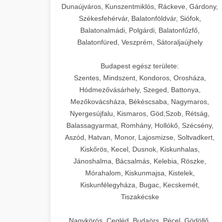
Dunaújváros, Kunszentmiklós, Ráckeve, Gárdony,
Székesfehérvár, Balatonföldvár, Siófok,
Balatonalmádi, Polgárdi, Balatonfűzfő,
Balatonfüred, Veszprém, Sátoraljaújhely
Budapest egész területe:
Szentes, Mindszent, Kondoros, Orosháza,
Hódmezővásárhely, Szeged, Battonya,
Mezőkovácsháza, Békéscsaba, Nagymaros,
Nyergesújfalu, Kismaros, Göd,Szob, Rétság,
Balassagyarmat, Romhány, Hollókő, Szécsény,
Aszód, Hatvan, Monor, Lajosmizse, Soltvadkert,
Kiskőrös, Kecel, Dusnok, Kiskunhalas,
Jánoshalma, Bácsalmás, Kelebia, Röszke,
Mórahalom, Kiskunmajsa, Kistelek,
Kiskunfélegyháza, Bugac, Kecskemét,
Tiszakécske
Nagykörös, Cegléd, Budaörs, Pécel, Gödöllő,