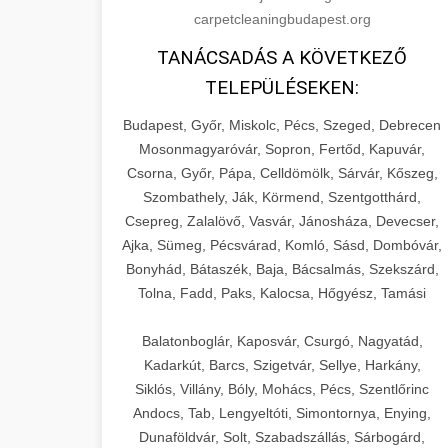
carpetcleaningbudapest.org
TANÁCSADÁS A KÖVETKEZŐ
TELEPÜLÉSEKEN:
Budapest, Győr, Miskolc, Pécs, Szeged, Debrecen
Mosonmagyaróvár, Sopron, Fertőd, Kapuvár,
Csorna, Győr, Pápa, Celldömölk, Sárvár, Kőszeg,
Szombathely, Ják, Körmend, Szentgotthárd,
Csepreg, Zalalövő, Vasvár, Jánosháza, Devecser,
Ajka, Sümeg, Pécsvárad, Komló, Sásd, Dombóvár,
Bonyhád, Bátaszék, Baja, Bácsalmás, Szekszárd,
Tolna, Fadd, Paks, Kalocsa, Hőgyész, Tamási
Balatonboglár, Kaposvár, Csurgó, Nagyatád,
Kadarkút, Barcs, Szigetvár, Sellye, Harkány,
Siklós, Villány, Bóly, Mohács, Pécs, Szentlőrinc
Andocs, Tab, Lengyeltóti, Simontornya, Enying,
Dunaföldvár, Solt, Szabadszállás, Sárbogárd,