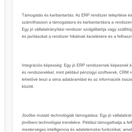
Támogatás és karbantartás: Az ERP rendszer telepítése és 
számíthasson a támogatásra és karbantartásra a rendszer
Egy jó vállalatirányítási rendszer szolgáltatója vagy szállító
és javításokat a rendszer hibáinak kezelésére és a felhas
Integrációs képesség: Egy jó ERP rendszernek képesnek kel
és rendszerekkel, mint például pénzügyi szoftverek, CRM r
lehetővé teszi a sima adatáramlást és az információk össze
között.
Jövőbe mutató technológiák támogatása: Egy jó vállalatirány
jövőbeni technológiai trendekre. Például támogathatja a 
mesterséges intelligencia és adatelemzési funkciókat, amel