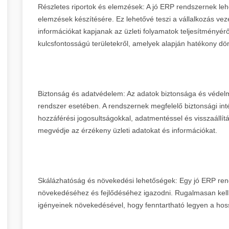
Részletes riportok és elemzések: A jó ERP rendszernek lehe
elemzések készítésére. Ez lehetővé teszi a vállalkozás ve
információkat kapjanak az üzleti folyamatok teljesítményérő
kulcsfontosságú területekről, amelyek alapján hatékony dö
Biztonság és adatvédelem: Az adatok biztonsága és védelme 
rendszer esetében. A rendszernek megfelelő biztonsági int
hozzáférési jogosultságokkal, adatmentéssel és visszaállítá
megvédje az érzékeny üzleti adatokat és információkat.
Skálázhatóság és növekedési lehetőségek: Egy jó ERP rend
növekedéséhez és fejlődéséhez igazodni. Rugalmasan kell 
igényeinek növekedésével, hogy fenntartható legyen a hos