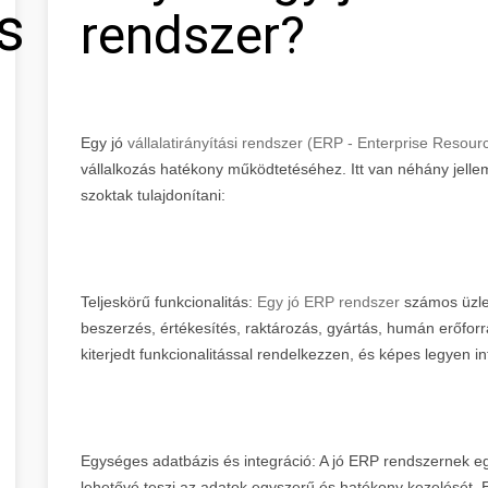
s
rendszer?
Egy jó
vállalatirányítási rendszer (ERP - Enterprise Resour
vállalkozás hatékony működtetéséhez. Itt van néhány jellemz
szoktak tulajdonítani:
Teljeskörű funkcionalitás:
Egy jó ERP rendszer
számos üzle
beszerzés, értékesítés, raktározás, gyártás, humán erőfor
kiterjedt funkcionalitással rendelkezzen, és képes legyen in
Egységes adatbázis és integráció: A jó ERP rendszernek eg
lehetővé teszi az adatok egyszerű és hatékony kezelését. 