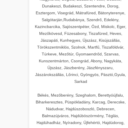
Dunakeszi, Budakeszi, Szentendre, Dorog,
Esztergom, Visegrád, Mátrafüred, Bátonyterenye,
Salgótarján,Rudabánya, Szendrő, Edelény,
Kazincbarcika, Sajószentpéter, Ózd, Miskolc, Eger,
Mezőkövesd, Füzesabony, Tiszafüred, Heves,
Jászapáti, Kunhegyes, Újszász, Kisújszállás,
Törökszentmiklós, Szolnok, Martfű, Tiszaföldvár,
Túrkeve, Mezőtúr, Gyomaendrőd, Szarvas,
Kunszentmárton, Csongrád, Abony, Nagykáta,
Újszász, Jászberény, Jászfényszaru,
Jászárokszállás, Lőrinci, Gyöngyös, Pásztó,Gyula,
Sarkad
Békés, Mezőberény, Szeghalom, Berettyóújfalu,
Biharkeresztes, Püspökladány, Karcag, Derecske,
Nádudvar, Hajdúszoboszló, Debrecen,
Balmazújváros, Hajdúböszörmény, Téglás,
Hajdúhadház, Nyíradony, Újfehértó, Hajdúdorog,