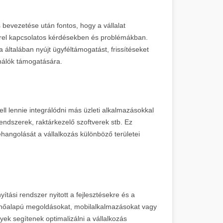
bevezetése után fontos, hogy a vállalat
rel kapcsolatos kérdésekben és problémákban.
ja általában nyújt ügyféltámogatást, frissítéseket
ználók támogatására.
l lennie integrálódni más üzleti alkalmazásokkal
endszerek, raktárkezelő szoftverek stb. Ez
hangolását a vállalkozás különböző területei
ítási rendszer nyitott a fejlesztésekre és a
felhőalapú megoldásokat, mobilalkalmazásokat vagy
yek segítenek optimalizálni a vállalkozás