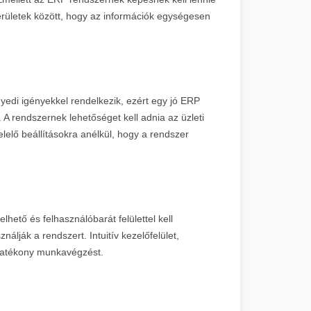
erületek között, hogy az információk egységesen
edi igényekkel rendelkezik, ezért egy jó ERP
A rendszernek lehetőséget kell adnia az üzleti
elő beállításokra anélkül, hogy a rendszer
hető és felhasználóbarát felülettel kell
álják a rendszert. Intuitív kezelőfelület,
 hatékony munkavégzést.