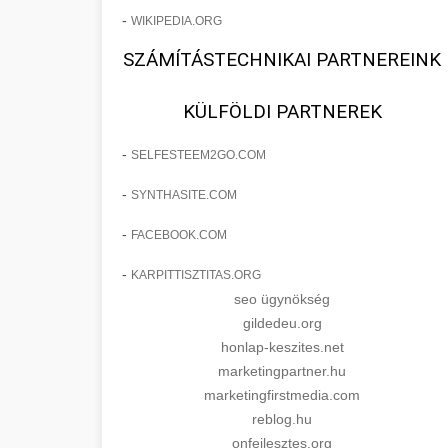
-
WIKIPEDIA.ORG
SZÁMÍTÁSTECHNIKAI PARTNEREINK
KÜLFÖLDI PARTNEREK
-
SELFESTEEM2GO.COM
-
SYNTHASITE.COM
-
FACEBOOK.COM
-
KARPITTISZTITAS.ORG
seo ügynökség
gildedeu.org
honlap-keszites.net
marketingpartner.hu
marketingfirstmedia.com
reblog.hu
onfejlesztes.org