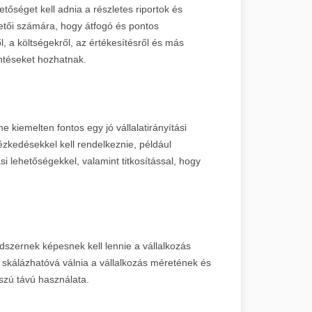
tőséget kell adnia a részletes riportok és
zetői számára, hogy átfogó és pontos
l, a költségekről, az értékesítésről és más
ntéseket hozhatnak.
kiemelten fontos egy jó vállalatirányítási
ézkedésekkel kell rendelkeznie, például
si lehetőségekkel, valamint titkosítással, hogy
szernek képesnek kell lennie a vállalkozás
skálázhatóvá válnia a vállalkozás méretének és
szú távú használata.