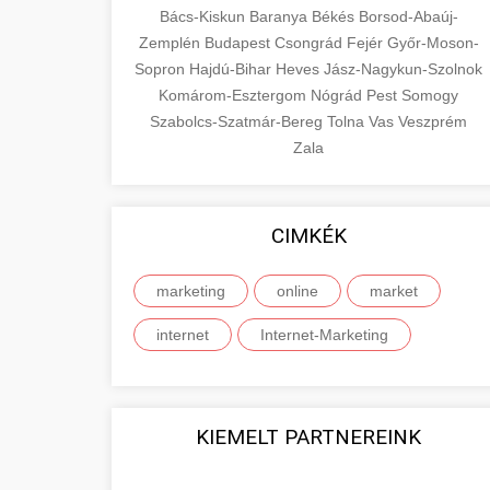
Bács-Kiskun
Baranya
Békés
Borsod-Abaúj-
Zemplén
Budapest
Csongrád
Fejér
Győr-Moson-
Sopron
Hajdú-Bihar
Heves
Jász-Nagykun-Szolnok
Komárom-Esztergom
Nógrád
Pest
Somogy
Szabolcs-Szatmár-Bereg
Tolna
Vas
Veszprém
Zala
CIMKÉK
marketing
online
market
internet
Internet-Marketing
KIEMELT PARTNEREINK