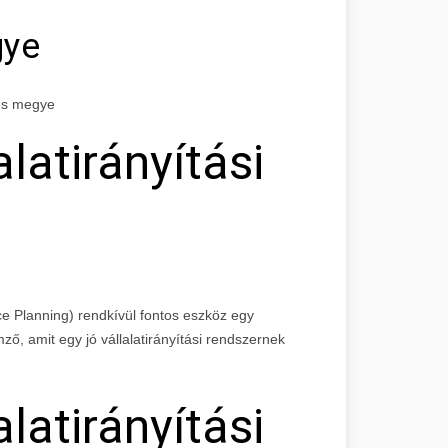
gye
ves megye
alatirányítási
e Planning) rendkívül fontos eszköz egy
ő, amit egy jó vállalatirányítási rendszernek
alatirányítási