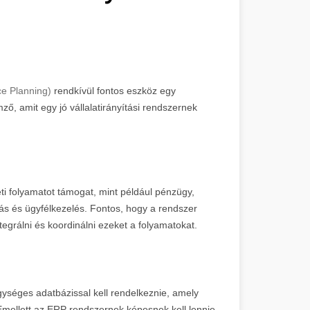
ce Planning)
rendkívül fontos eszköz egy
ő, amit egy jó vállalatirányítási rendszernek
ti folyamatot támogat, mint például pénzügy,
rás és ügyfélkezelés. Fontos, hogy a rendszer
tegrálni és koordinálni ezeket a folyamatokat.
ységes adatbázissal kell rendelkeznie, amely
Emellett az ERP rendszernek képesnek kell lennie