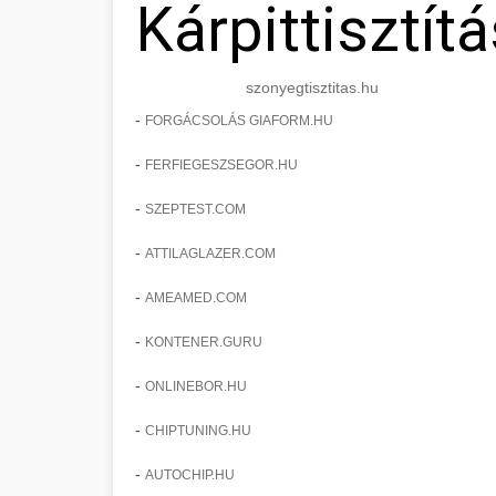
Kárpittisztítá
szonyegtisztitas.hu
-
FORGÁCSOLÁS GIAFORM.HU
-
FERFIEGESZSEGOR.HU
-
SZEPTEST.COM
-
ATTILAGLAZER.COM
-
AMEAMED.COM
-
KONTENER.GURU
-
ONLINEBOR.HU
-
CHIPTUNING.HU
-
AUTOCHIP.HU