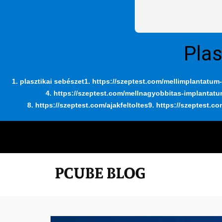
Plas
1. plasztikai sebészet
1. https://szeptest.com/mellimplantatum-
4. https://szeptest.com/mellnagyobbitas-implantat
8. https://szeptest.com/ajakfeltoltes
9. https://szeptest.co