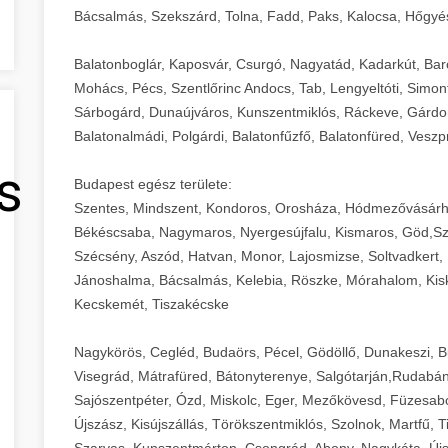
Bácsalmás, Szekszárd, Tolna, Fadd, Paks, Kalocsa, Hőgyé
Balatonboglár, Kaposvár, Csurgó, Nagyatád, Kadarkút, Barcs,
Mohács, Pécs, Szentlőrinc Andocs, Tab, Lengyeltóti, Simont
Sárbogárd, Dunaújváros, Kunszentmiklós, Ráckeve, Gárdony
Balatonalmádi, Polgárdi, Balatonfűzfő, Balatonfüred, Veszp
s
Budapest egész területe:
Szentes, Mindszent, Kondoros, Orosháza, Hódmezővásárh
Békéscsaba, Nagymaros, Nyergesújfalu, Kismaros, Göd,Sz
Szécsény, Aszód, Hatvan, Monor, Lajosmizse, Soltvadkert, 
Jánoshalma, Bácsalmás, Kelebia, Röszke, Mórahalom, Kisk
Kecskemét, Tiszakécske
Nagykörös, Cegléd, Budaörs, Pécel, Gödöllő, Dunakeszi, 
Visegrád, Mátrafüred, Bátonyterenye, Salgótarján,Rudabán
Sajószentpéter, Ózd, Miskolc, Eger, Mezőkövesd, Füzesabo
Újszász, Kisújszállás, Törökszentmiklós, Szolnok, Martfű,
Szarvas, Kunszentmárton, Csongrád, Abony, Nagykáta, Újs