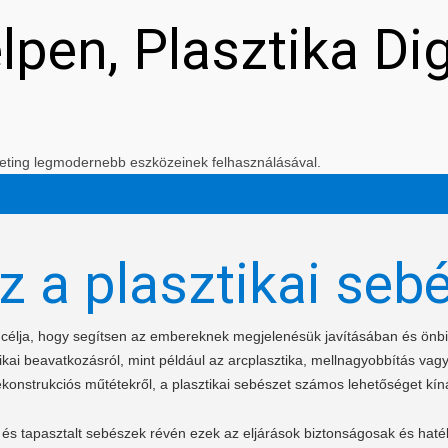
elpen, Plasztika Di
arketing legmodernebb eszközeinek felhasználásával.
z a plasztikai seb
t célja, hogy segítsen az embereknek megjelenésük javításában és ön
kai beavatkozásról, mint például az arcplasztika, mellnagyobbítás vagy
ekonstrukciós műtétekről, a plasztikai sebészet számos lehetőséget kíná
és tapasztalt sebészek révén ezek az eljárások biztonságosak és haté