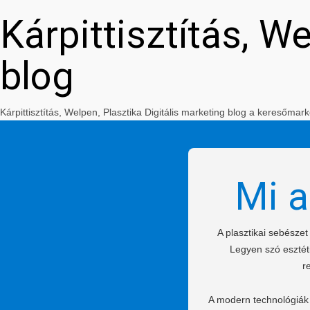
Kárpittisztítás, W
blog
Kárpittisztítás, Welpen, Plasztika Digitális marketing blog a keresőm
Mi a
A plasztikai sebésze
Legyen szó esztéti
r
A modern technológiák 