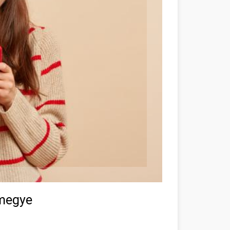
 megye