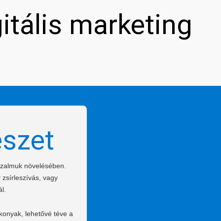
gitális marketing
észet
bizalmuk növelésében.
 zsírleszívás, vagy
l.
konyak, lehetővé téve a