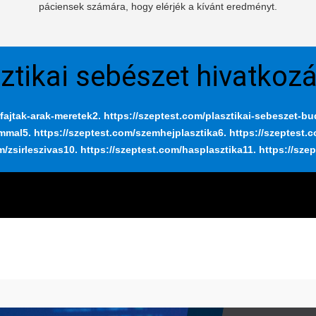
páciensek számára, hogy elérjék a kívánt eredményt.
ztikai sebészet hivatkoz
fajtak-arak-meretek
2. https://szeptest.com/plasztikai-sebeszet-b
ummal
5. https://szeptest.com/szemhejplasztika
6. https://szeptest.
m/zsirleszivas
10. https://szeptest.com/hasplasztika
11. https://sze