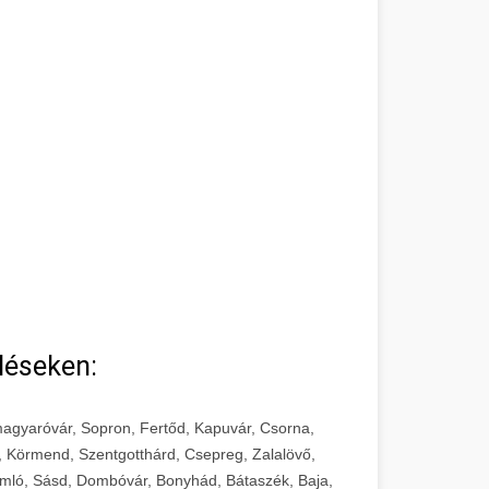
léseken:
agyaróvár, Sopron, Fertőd, Kapuvár, Csorna,
, Körmend, Szentgotthárd, Csepreg, Zalalövő,
mló, Sásd, Dombóvár, Bonyhád, Bátaszék, Baja,