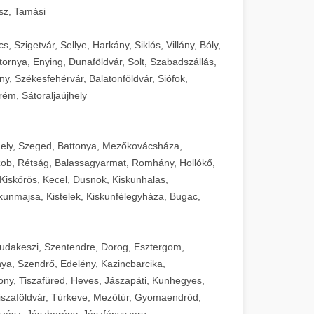
sz, Tamási
 Szigetvár, Sellye, Harkány, Siklós, Villány, Bóly,
ornya, Enying, Dunaföldvár, Solt, Szabadszállás,
, Székesfehérvár, Balatonföldvár, Siófok,
rém, Sátoraljaújhely
ely, Szeged, Battonya, Mezőkovácsháza,
ob, Rétság, Balassagyarmat, Romhány, Hollókő,
Kiskőrös, Kecel, Dusnok, Kiskunhalas,
unmajsa, Kistelek, Kiskunfélegyháza, Bugac,
Budakeszi, Szentendre, Dorog, Esztergom,
ya, Szendrő, Edelény, Kazincbarcika,
ny, Tiszafüred, Heves, Jászapáti, Kunhegyes,
 Tiszaföldvár, Túrkeve, Mezőtúr, Gyomaendrőd,
zász, Jászberény, Jászfényszaru,