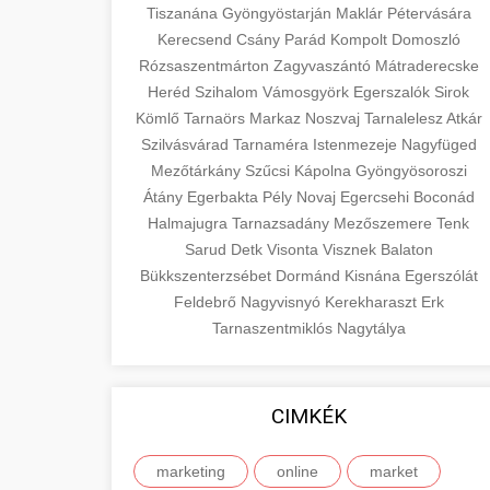
Tiszanána
Gyöngyöstarján
Maklár
Pétervására
Kerecsend
Csány
Parád
Kompolt
Domoszló
Rózsaszentmárton
Zagyvaszántó
Mátraderecske
Heréd
Szihalom
Vámosgyörk
Egerszalók
Sirok
Kömlő
Tarnaörs
Markaz
Noszvaj
Tarnalelesz
Atkár
Szilvásvárad
Tarnaméra
Istenmezeje
Nagyfüged
Mezőtárkány
Szűcsi
Kápolna
Gyöngyösoroszi
Átány
Egerbakta
Pély
Novaj
Egercsehi
Boconád
Halmajugra
Tarnazsadány
Mezőszemere
Tenk
Sarud
Detk
Visonta
Visznek
Balaton
Bükkszenterzsébet
Dormánd
Kisnána
Egerszólát
Feldebrő
Nagyvisnyó
Kerekharaszt
Erk
Tarnaszentmiklós
Nagytálya
CIMKÉK
marketing
online
market