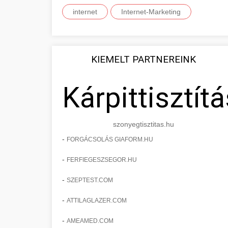
internet
Internet-Marketing
KIEMELT PARTNEREINK
Kárpittisztítá
szonyegtisztitas.hu
-
FORGÁCSOLÁS GIAFORM.HU
-
FERFIEGESZSEGOR.HU
-
SZEPTEST.COM
-
ATTILAGLAZER.COM
-
AMEAMED.COM