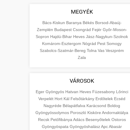
MEGYÉK
Bács-Kiskun
Baranya
Békés
Borsod-Abaúj-
Zemplén
Budapest
Csongrád
Fejér
Győr-Moson-
Sopron
Hajdú-Bihar
Heves
Jász-Nagykun-Szolnok
Komárom-Esztergom
Nógrád
Pest
Somogy
Szabolcs-Szatmár-Bereg
Tolna
Vas
Veszprém
Zala
VÁROSOK
Eger
Gyöngyös
Hatvan
Heves
Füzesabony
Lőrinci
Verpelét
Hort
Kál
Felsőtárkány
Erdőtelek
Ecséd
Nagyréde
Bélapátfalva
Karácsond
Boldog
Gyöngyössolymos
Poroszló
Kisköre
Andornaktálya
Recsk
Petőfibánya
Adács
Besenyőtelek
Ostoros
Gyöngyöspata
Gyöngyöshalász
Apc
Abasár