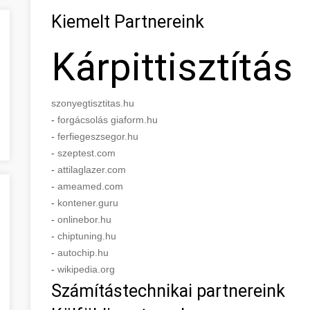
Kiemelt Partnereink
Kárpittisztítás
szonyegtisztitas.hu
-
forgácsolás giaform.hu
-
ferfiegeszsegor.hu
-
szeptest.com
-
attilaglazer.com
-
ameamed.com
-
kontener.guru
-
onlinebor.hu
-
chiptuning.hu
-
autochip.hu
-
wikipedia.org
Számítástechnikai partnereink