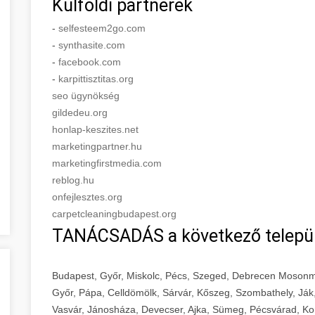
Külföldi partnerek
-
selfesteem2go.com
-
synthasite.com
-
facebook.com
-
karpittisztitas.org
seo ügynökség
gildedeu.org
honlap-keszites.net
marketingpartner.hu
marketingfirstmedia.com
reblog.hu
onfejlesztes.org
carpetcleaningbudapest.org
TANÁCSADÁS a következő telepü
Budapest, Győr, Miskolc, Pécs, Szeged, Debrecen Mosonm
Győr, Pápa, Celldömölk, Sárvár, Kőszeg, Szombathely, Ják
Vasvár, Jánosháza, Devecser, Ajka, Sümeg, Pécsvárad, Ko