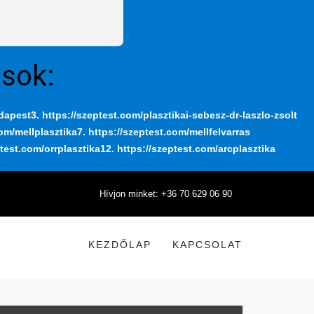
ások:
udapest
3. https://szeptest.com/plasztikai-sebesz-dr-laszlo-zsolt
com/mellplasztika
7. https://szeptest.com/mellfelvarras
ptest.com/orrplasztika
12. https://szeptest.com/arcplasztika
Hívjon minket: +36 70 629 06 90
KEZDŐLAP
KAPCSOLAT