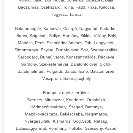
Komló, Sásd, Dombóvár, Bonyhád, Bátaszék, Baja,
Bácsalmás, Szekszárd, Tolna, Fadd, Paks, Kalocsa,
Hőgyész, Tamási
Balatonboglár, Kaposvár, Csurgó, Nagyatád, Kadarkút,
Barcs, Szigetvár, Sellye, Harkány, Siklós, Villány, Bóly,
Mohács, Pécs, Szentlőrinc Andocs, Tab, Lengyeltóti,
Simontornya, Enying, Dunaföldvár, Solt, Szabadszállás,
Sárbogárd, Dunaújváros, Kunszentmiklós, Ráckeve,
Gárdony, Székesfehérvár, Balatonföldvár, Siófok,
Balatonalmádi, Polgárdi, Balatonfűzfő, Balatonfüred,
Veszprém, Sátoraljaújhely
Budapest egész területe:
Szentes, Mindszent, Kondoros, Orosháza,
Hódmezővásárhely, Szeged, Battonya,
Mezőkovácsháza, Békéscsaba, Nagymaros,
Nyergesújfalu, Kismaros, Göd,Szob, Rétság,
Balassagyarmat, Romhány, Hollókő, Szécsény, Aszód,