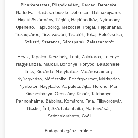
Biharkeresztes, Püspökladány, Karcag, Derecske,
Nádudvar, Hajdúszoboszló, Debrecen, Balmazújváros,
Hajdúböszörmény, Téglás, Hajdúhadház, Nyíradony,
Újfehértó, Hajdúdorog, Mezőcsát, Polgár, Hajdúnánás,
Tiszaújváros, Tiszavasvári, Tiszalök, Tokaj, Felsőzsolca,
Szikszó, Szerencs, Sárospatak, Zalaszentgrót
Hévíz, Tapolca, Keszthely, Lenti, Zalakaros, Letenye,
Nagykanizsa, Marcali, Böhönye, Fonyód, Balatonlelle,
Encs, Kisvárda, Nagyhalász, Vásárosnamény,
Nyíregyháza, Mátészalka, Fehérgyarmat, Máriapócs,
Nyírbátor, Nagykálló, Várpalota, Ajka, Herend, Mór,
Kincsesbánya, Oroszlány, Kisbér, Tatabánya,
Pannonhalma, Bábolna, Komárom, Tata, Pilisvörösvár,
Bicske, Érd, Százhalombatta, Martonvásár,
Százhalombatta, Gyál
Budapest egész területe: