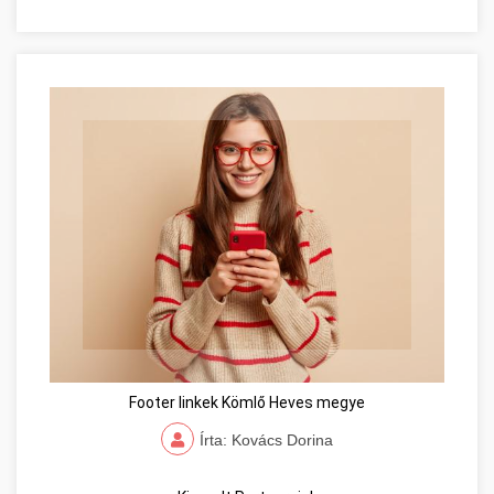
Footer linkek Kömlő Heves megye
Írta: Kovács Dorina