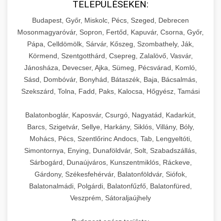
TELEPÜLÉSEKEN:
Budapest, Győr, Miskolc, Pécs, Szeged, Debrecen
Mosonmagyaróvár, Sopron, Fertőd, Kapuvár, Csorna, Győr,
Pápa, Celldömölk, Sárvár, Kőszeg, Szombathely, Ják,
Körmend, Szentgotthárd, Csepreg, Zalalövő, Vasvár,
Jánosháza, Devecser, Ajka, Sümeg, Pécsvárad, Komló,
Sásd, Dombóvár, Bonyhád, Bátaszék, Baja, Bácsalmás,
Szekszárd, Tolna, Fadd, Paks, Kalocsa, Hőgyész, Tamási
Balatonboglár, Kaposvár, Csurgó, Nagyatád, Kadarkút,
Barcs, Szigetvár, Sellye, Harkány, Siklós, Villány, Bóly,
Mohács, Pécs, Szentlőrinc Andocs, Tab, Lengyeltóti,
Simontornya, Enying, Dunaföldvár, Solt, Szabadszállás,
Sárbogárd, Dunaújváros, Kunszentmiklós, Ráckeve,
Gárdony, Székesfehérvár, Balatonföldvár, Siófok,
Balatonalmádi, Polgárdi, Balatonfűzfő, Balatonfüred,
Veszprém, Sátoraljaújhely