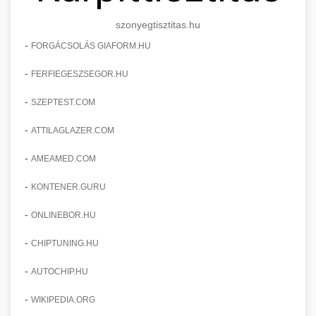
szonyegtisztitas.hu
-
FORGÁCSOLÁS GIAFORM.HU
-
FERFIEGESZSEGOR.HU
-
SZEPTEST.COM
-
ATTILAGLAZER.COM
-
AMEAMED.COM
-
KONTENER.GURU
-
ONLINEBOR.HU
-
CHIPTUNING.HU
-
AUTOCHIP.HU
-
WIKIPEDIA.ORG