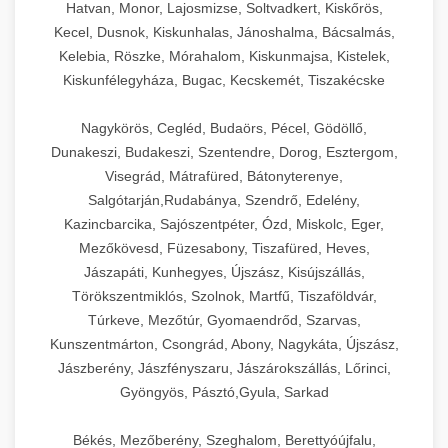
Hatvan, Monor, Lajosmizse, Soltvadkert, Kiskőrös,
Kecel, Dusnok, Kiskunhalas, Jánoshalma, Bácsalmás,
Kelebia, Röszke, Mórahalom, Kiskunmajsa, Kistelek,
Kiskunfélegyháza, Bugac, Kecskemét, Tiszakécske
Nagykörös, Cegléd, Budaörs, Pécel, Gödöllő,
Dunakeszi, Budakeszi, Szentendre, Dorog, Esztergom,
Visegrád, Mátrafüred, Bátonyterenye,
Salgótarján,Rudabánya, Szendrő, Edelény,
Kazincbarcika, Sajószentpéter, Ózd, Miskolc, Eger,
Mezőkövesd, Füzesabony, Tiszafüred, Heves,
Jászapáti, Kunhegyes, Újszász, Kisújszállás,
Törökszentmiklós, Szolnok, Martfű, Tiszaföldvár,
Túrkeve, Mezőtúr, Gyomaendrőd, Szarvas,
Kunszentmárton, Csongrád, Abony, Nagykáta, Újszász,
Jászberény, Jászfényszaru, Jászárokszállás, Lőrinci,
Gyöngyös, Pásztó,Gyula, Sarkad
Békés, Mezőberény, Szeghalom, Berettyóújfalu,