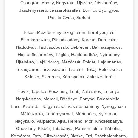
Csongrád, Abony, Nagykáta, Újszász, Jászberény,
Jászfényszaru, Jászárokszállás, Lőrinci, Gyöngyös,
Pásztó,Gyula, Sarkad
Békés, Mezőberény, Szeghalom, Berettyóújfalu,
Biharkeresztes, Püspökladány, Karcag, Derecske,
Nádudvar, Hajdúszoboszló, Debrecen, Balmazújváros,
Hajdúböszörmény, Téglás, Hajdúhadház, Nyíradony,
Újfehértó, Hajdúdorog, Mezőcsát, Polgár, Hajdúnánás,
Tiszaújváros, Tiszavasvári, Tiszalök, Tokaj, Felsőzsolca,
Szikszó, Szerencs, Sárospatak, Zalaszentgrót
Hévíz, Tapolca, Keszthely, Lenti, Zalakaros, Letenye,
Nagykanizsa, Marcali, Böhönye, Fonyód, Balatonlelle,
Encs, Kisvárda, Nagyhalász, Vásárosnamény, Nyíregyháza,
Mátészalka, Fehérgyarmat, Máriapócs, Nyírbátor,
Nagykálló, Várpalota, Ajka, Herend, Mór, Kincsesbánya,
Oroszlány, Kisbér, Tatabánya, Pannonhalma, Bábolna,
Komárom, Tata, Pilisvörösvár, Bicske, Érd, Százhalombatta,