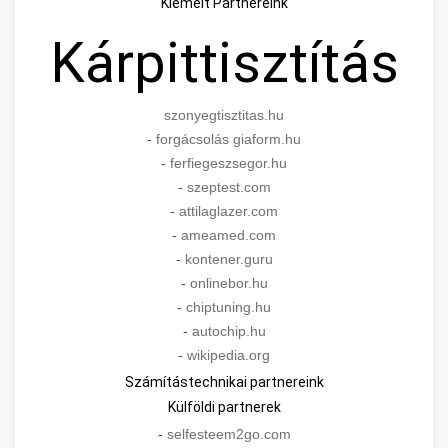
Kiemelt Partnereink
Kárpittisztítás
szonyegtisztitas.hu
-
forgácsolás giaform.hu
-
ferfiegeszsegor.hu
-
szeptest.com
-
attilaglazer.com
-
ameamed.com
-
kontener.guru
-
onlinebor.hu
-
chiptuning.hu
-
autochip.hu
-
wikipedia.org
Számítástechnikai partnereink
Külföldi partnerek
-
selfesteem2go.com