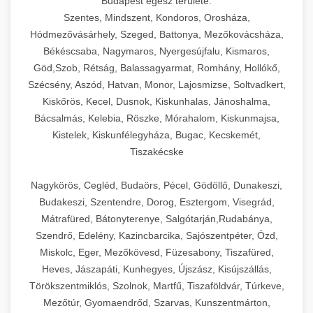
Budapest egész területe:
Szentes, Mindszent, Kondoros, Orosháza,
Hódmezővásárhely, Szeged, Battonya, Mezőkovácsháza,
Békéscsaba, Nagymaros, Nyergesújfalu, Kismaros,
Göd,Szob, Rétság, Balassagyarmat, Romhány, Hollókő,
Szécsény, Aszód, Hatvan, Monor, Lajosmizse, Soltvadkert,
Kiskőrös, Kecel, Dusnok, Kiskunhalas, Jánoshalma,
Bácsalmás, Kelebia, Röszke, Mórahalom, Kiskunmajsa,
Kistelek, Kiskunfélegyháza, Bugac, Kecskemét,
Tiszakécske
Nagykörös, Cegléd, Budaörs, Pécel, Gödöllő, Dunakeszi,
Budakeszi, Szentendre, Dorog, Esztergom, Visegrád,
Mátrafüred, Bátonyterenye, Salgótarján,Rudabánya,
Szendrő, Edelény, Kazincbarcika, Sajószentpéter, Ózd,
Miskolc, Eger, Mezőkövesd, Füzesabony, Tiszafüred,
Heves, Jászapáti, Kunhegyes, Újszász, Kisújszállás,
Törökszentmiklós, Szolnok, Martfű, Tiszaföldvár, Túrkeve,
Mezőtúr, Gyomaendrőd, Szarvas, Kunszentmárton,