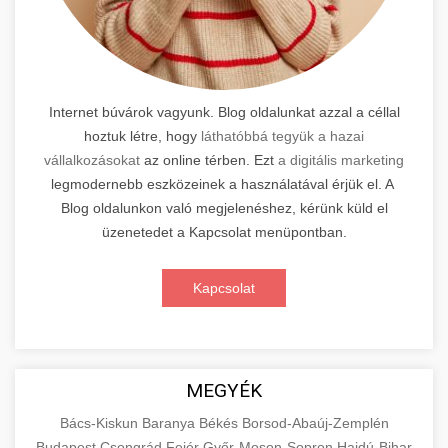
Internet búvárok vagyunk. Blog oldalunkat azzal a céllal
hoztuk létre, hogy
láthatóbbá tegyük a hazai
vállalkozásokat
az online térben. Ezt
a digitális marketing
legmodernebb eszközeinek a használatával érjük el. A
Blog oldalunkon való megjelenéshez, kérünk küld el
üzenetedet a Kapcsolat menüpontban.
Kapcsolat
MEGYÉK
Bács-Kiskun
Baranya
Békés
Borsod-Abaúj-Zemplén
Budapest
Csongrád
Fejér
Győr-Moson-Sopron
Hajdú-Bihar