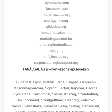
-
synthasite.com
-
facebook.com
-
karpittisztitas.org
seo ügynökség
gildedeu.org
honlap-keszites.net
marketingpartner.hu
marketingfirstmedia.com
reblog.hu
onfejlesztes.org
carpetcleaningbudapest.org
TANÁCSADÁS a következő településeken:
Budapest, Győr, Miskolc, Pécs, Szeged, Debrecen
Mosonmagyaróvár, Sopron, Fertőd, Kapuvár, Csorna,
Győr, Pápa, Celldömölk, Sárvár, Kőszeg, Szombathely,
Ják, Körmend, Szentgotthárd, Csepreg, Zalalövő,
Vasvár, Jánosháza, Devecser, Ajka, Sümeg, Pécsvárad,