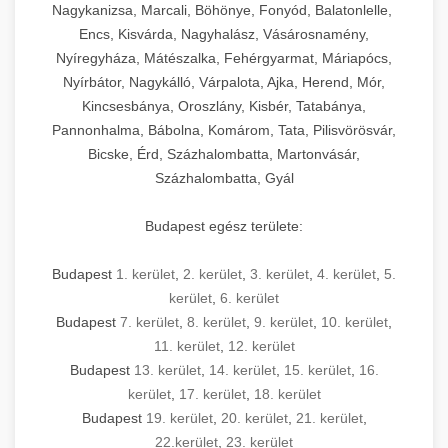
Nagykanizsa, Marcali, Böhönye, Fonyód, Balatonlelle,
Encs, Kisvárda, Nagyhalász, Vásárosnamény,
Nyíregyháza, Mátészalka, Fehérgyarmat, Máriapócs,
Nyírbátor, Nagykálló, Várpalota, Ajka, Herend, Mór,
Kincsesbánya, Oroszlány, Kisbér, Tatabánya,
Pannonhalma, Bábolna, Komárom, Tata, Pilisvörösvár,
Bicske, Érd, Százhalombatta, Martonvásár,
Százhalombatta, Gyál
Budapest egész területe:
Budapest
1. kerület
,
2. kerület
,
3. kerület
,
4. kerület
,
5.
kerület
,
6. kerület
Budapest
7. kerület
,
8. kerület
,
9. kerület
,
10. kerület
,
11. kerület
,
12. kerület
Budapest
13. kerület
,
14. kerület
,
15. kerület
,
16.
kerület
,
17. kerület
,
18. kerület
Budapest
19. kerület
,
20. kerület
,
21. kerület
,
22.kerület
,
23. kerület