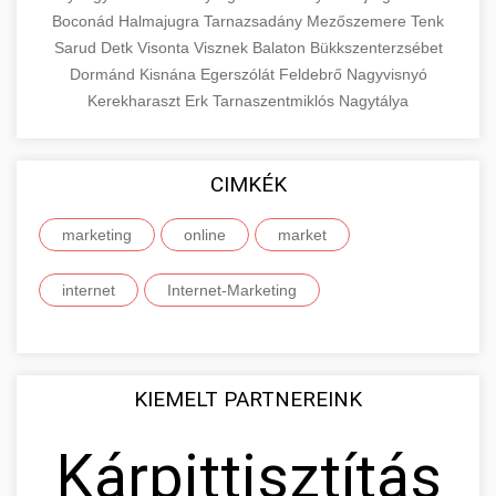
Boconád
Halmajugra
Tarnazsadány
Mezőszemere
Tenk
Sarud
Detk
Visonta
Visznek
Balaton
Bükkszenterzsébet
Dormánd
Kisnána
Egerszólát
Feldebrő
Nagyvisnyó
Kerekharaszt
Erk
Tarnaszentmiklós
Nagytálya
CIMKÉK
marketing
online
market
internet
Internet-Marketing
KIEMELT PARTNEREINK
Kárpittisztítás