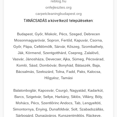
reblog.hu
onfejlesztes.org
carpetcleaningbudapest.org
TANÁCSADÁS a következő településeken:
Budapest, Győr, Miskolc, Pécs, Szeged, Debrecen
Mosonmagyaróvár, Sopron, Fertőd, Kapuvár, Csorna,
Győr, Pápa, Celldömölk, Sárvár, Kőszeg, Szombathely,
Ják, Körmend, Szentgotthárd, Csepreg, Zalalövő,
Vasvár, Jánosháza, Devecser, Ajka, Sümeg, Pécsvárad,
Komló, Sásd, Dombóvár, Bonyhád, Bátaszék, Baja,
Bácsalmás, Szekszárd, Tolna, Fadd, Paks, Kalocsa,
Hőgyész, Tamási
Balatonboglár, Kaposvár, Csurgó, Nagyatád, Kadarkút,
Barcs, Szigetvár, Sellye, Harkány, Siklós, Villány, Bóly,
Mohács, Pécs, Szentlőrinc Andocs, Tab, Lengyeltóti,
Simontornya, Enying, Dunaföldvár, Solt, Szabadszállás,
Sárbogárd, Dunaújváros, Kunszentmiklós, Ráckeve,