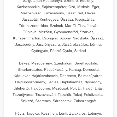
Salgótarján,Rudabánya, Szendrő, Edelény,
Kazincbarcika, Sajószentpéter, Ózd, Miskolc, Eger,
Mezőkövesd, Füzesabony, Tiszafüred, Heves,
Jászapáti, Kunhegyes, Újszász, Kisújszállás,
Törökszentmiklós, Szolnok, Martfű, Tiszaföldvár,
Túrkeve, Mezőtúr, Gyomaendrőd, Szarvas,
Kunszentmárton, Csongrád, Abony, Nagykáta, Újszász,
Jászberény, Jászfényszaru, Jászárokszállás, Lőrinci,
Gyöngyös, Pásztó,Gyula, Sarkad
Békés, Mezőberény, Szeghalom, Berettyóújfalu,
Biharkeresztes, Püspökladány, Karcag, Derecske,
Nádudvar, Hajdúszoboszló, Debrecen, Balmazújváros,
Hajdúböszörmény, Téglás, Hajdúhadház, Nyíradony,
Újfehértó, Hajdúdorog, Mezőcsát, Polgár, Hajdúnánás,
Tiszaújváros, Tiszavasvári, Tiszalök, Tokaj, Felsőzsolca,
Szikszó, Szerencs, Sárospatak, Zalaszentgrót
Hévíz, Tapolca, Keszthely, Lenti, Zalakaros, Letenye,