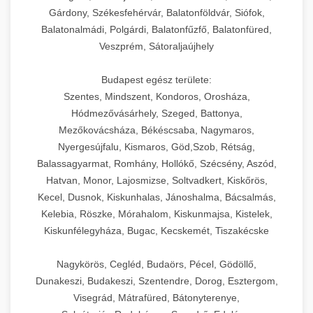
Gárdony, Székesfehérvár, Balatonföldvár, Siófok,
Balatonalmádi, Polgárdi, Balatonfűzfő, Balatonfüred,
Veszprém, Sátoraljaújhely
Budapest egész területe:
Szentes, Mindszent, Kondoros, Orosháza,
Hódmezővásárhely, Szeged, Battonya,
Mezőkovácsháza, Békéscsaba, Nagymaros,
Nyergesújfalu, Kismaros, Göd,Szob, Rétság,
Balassagyarmat, Romhány, Hollókő, Szécsény, Aszód,
Hatvan, Monor, Lajosmizse, Soltvadkert, Kiskőrös,
Kecel, Dusnok, Kiskunhalas, Jánoshalma, Bácsalmás,
Kelebia, Röszke, Mórahalom, Kiskunmajsa, Kistelek,
Kiskunfélegyháza, Bugac, Kecskemét, Tiszakécske
Nagykörös, Cegléd, Budaörs, Pécel, Gödöllő,
Dunakeszi, Budakeszi, Szentendre, Dorog, Esztergom,
Visegrád, Mátrafüred, Bátonyterenye,