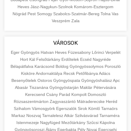
Heves
Jász-Nagykun-Szolnok
Komárom-Esztergom
Nógrád
Pest
Somogy
Szabolcs-Szatmár-Bereg
Tolna
Vas
Veszprém
Zala
VÁROSOK
Eger
Gyöngyös
Hatvan
Heves
Füzesabony
Lőrinci
Verpelét
Hort
Kál
Felsőtárkány
Erdőtelek
Ecséd
Nagyréde
Bélapátfalva
Karácsond
Boldog
Gyöngyössolymos
Poroszló
Kisköre
Andornaktálya
Recsk
Petőfibánya
Adács
Besenyőtelek
Ostoros
Gyöngyöspata
Gyöngyöshalász
Apc
Abasár
Tiszanána
Gyöngyöstarján
Maklár
Pétervására
Kerecsend
Csány
Parád
Kompolt
Domoszló
Rózsaszentmárton
Zagyvaszántó
Mátraderecske
Heréd
Szihalom
Vámosgyörk
Egerszalók
Sirok
Kömlő
Tarnaörs
Markaz
Noszvaj
Tarnalelesz
Atkár
Szilvásvárad
Tarnaméra
Istenmezeje
Nagyfüged
Mezőtárkány
Szűcsi
Kápolna
Gyöngyösoroszi
Átány
Egerbakta
Pély
Novaj
Egercsehi