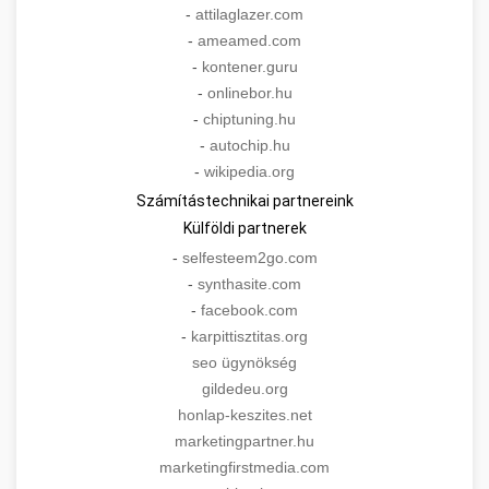
-
attilaglazer.com
-
ameamed.com
-
kontener.guru
-
onlinebor.hu
-
chiptuning.hu
-
autochip.hu
-
wikipedia.org
Számítástechnikai partnereink
Külföldi partnerek
-
selfesteem2go.com
-
synthasite.com
-
facebook.com
-
karpittisztitas.org
seo ügynökség
gildedeu.org
honlap-keszites.net
marketingpartner.hu
marketingfirstmedia.com