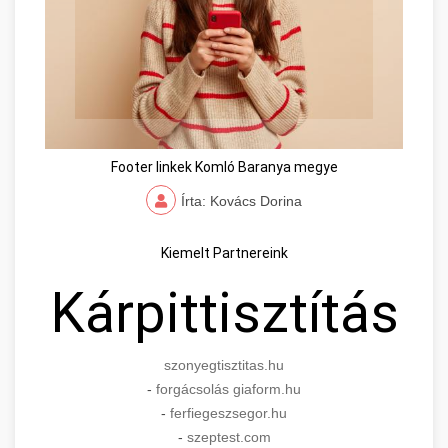
Footer linkek Komló Baranya megye
Írta: Kovács Dorina
Kiemelt Partnereink
Kárpittisztítás
szonyegtisztitas.hu
-
forgácsolás giaform.hu
-
ferfiegeszsegor.hu
-
szeptest.com