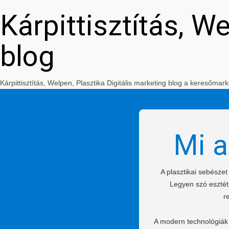
Kárpittisztítás, W
blog
Kárpittisztítás, Welpen, Plasztika Digitális marketing blog a keresőm
Mi a
A plasztikai sebésze
Legyen szó esztéti
r
A modern technológiák 