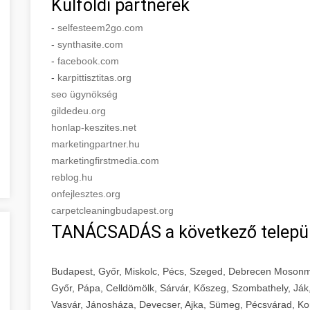
Külföldi partnerek
-
selfesteem2go.com
-
synthasite.com
-
facebook.com
-
karpittisztitas.org
seo ügynökség
gildedeu.org
honlap-keszites.net
marketingpartner.hu
marketingfirstmedia.com
reblog.hu
onfejlesztes.org
carpetcleaningbudapest.org
TANÁCSADÁS a következő telepü
Budapest, Győr, Miskolc, Pécs, Szeged, Debrecen Mosonm
Győr, Pápa, Celldömölk, Sárvár, Kőszeg, Szombathely, Ják
Vasvár, Jánosháza, Devecser, Ajka, Sümeg, Pécsvárad, Ko