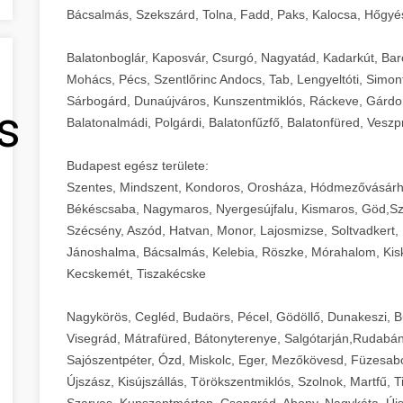
Bácsalmás, Szekszárd, Tolna, Fadd, Paks, Kalocsa, Hőgyé
Balatonboglár, Kaposvár, Csurgó, Nagyatád, Kadarkút, Barcs,
Mohács, Pécs, Szentlőrinc Andocs, Tab, Lengyeltóti, Simont
Sárbogárd, Dunaújváros, Kunszentmiklós, Ráckeve, Gárdony
s
Balatonalmádi, Polgárdi, Balatonfűzfő, Balatonfüred, Veszp
Budapest egész területe:
Szentes, Mindszent, Kondoros, Orosháza, Hódmezővásárh
Békéscsaba, Nagymaros, Nyergesújfalu, Kismaros, Göd,Sz
Szécsény, Aszód, Hatvan, Monor, Lajosmizse, Soltvadkert, 
Jánoshalma, Bácsalmás, Kelebia, Röszke, Mórahalom, Kisk
Kecskemét, Tiszakécske
Nagykörös, Cegléd, Budaörs, Pécel, Gödöllő, Dunakeszi, 
Visegrád, Mátrafüred, Bátonyterenye, Salgótarján,Rudabán
Sajószentpéter, Ózd, Miskolc, Eger, Mezőkövesd, Füzesabo
Újszász, Kisújszállás, Törökszentmiklós, Szolnok, Martfű,
Szarvas, Kunszentmárton, Csongrád, Abony, Nagykáta, Újs