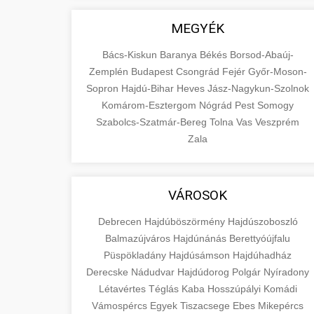
MEGYÉK
Bács-Kiskun
Baranya
Békés
Borsod-Abaúj-
Zemplén
Budapest
Csongrád
Fejér
Győr-Moson-
Sopron
Hajdú-Bihar
Heves
Jász-Nagykun-Szolnok
Komárom-Esztergom
Nógrád
Pest
Somogy
Szabolcs-Szatmár-Bereg
Tolna
Vas
Veszprém
Zala
VÁROSOK
Debrecen
Hajdúböszörmény
Hajdúszoboszló
Balmazújváros
Hajdúnánás
Berettyóújfalu
Püspökladány
Hajdúsámson
Hajdúhadház
Derecske
Nádudvar
Hajdúdorog
Polgár
Nyíradony
Létavértes
Téglás
Kaba
Hosszúpályi
Komádi
Vámospércs
Egyek
Tiszacsege
Ebes
Mikepércs