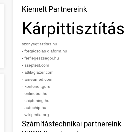
Kiemelt Partnereink
Kárpittisztítás
szonyegtisztitas.hu
-
forgácsolás giaform.hu
-
ferfiegeszsegor.hu
-
szeptest.com
-
attilaglazer.com
-
ameamed.com
-
kontener.guru
-
onlinebor.hu
-
chiptuning.hu
-
autochip.hu
-
wikipedia.org
Számítástechnikai partnereink