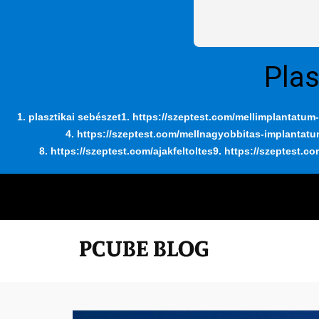
Plas
1. plasztikai sebészet
1. https://szeptest.com/mellimplantatum-
4. https://szeptest.com/mellnagyobbitas-implantat
8. https://szeptest.com/ajakfeltoltes
9. https://szeptest.co