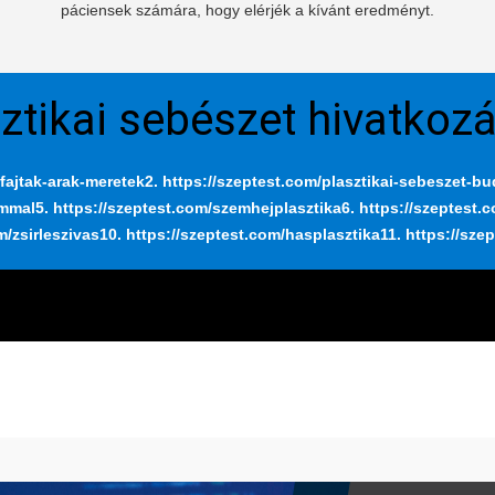
páciensek számára, hogy elérjék a kívánt eredményt.
ztikai sebészet hivatkoz
fajtak-arak-meretek
2. https://szeptest.com/plasztikai-sebeszet-b
ummal
5. https://szeptest.com/szemhejplasztika
6. https://szeptest.
m/zsirleszivas
10. https://szeptest.com/hasplasztika
11. https://sze