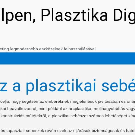
elpen, Plasztika Di
arketing legmodernebb eszközeinek felhasználásával.
z a plasztikai seb
t célja, hogy segítsen az embereknek megjelenésük javításában és ön
kai beavatkozásról, mint például az arcplasztika, mellnagyobbítás vagy
ekonstrukciós műtétekről, a plasztikai sebészet számos lehetőséget kíná
és tapasztalt sebészek révén ezek az eljárások biztonságosak és haté