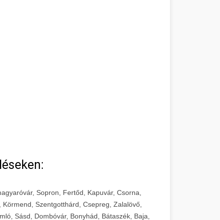
léseken:
agyaróvár, Sopron, Fertőd, Kapuvár, Csorna,
, Körmend, Szentgotthárd, Csepreg, Zalalövő,
mló, Sásd, Dombóvár, Bonyhád, Bátaszék, Baja,