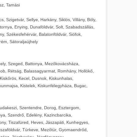
sz, Tamási
 Szigetvár, Sellye, Harkány, Siklós, Villány, Bóly,
ornya, Enying, Dunaföldvár, Solt, Szabadszállás,
, Székesfehérvár, Balatonföldvár, Siófok,
rém, Sátoraljaújhely
ely, Szeged, Battonya, Mezőkovácsháza,
ob, Rétság, Balassagyarmat, Romhány, Hollókő,
Kiskőrös, Kecel, Dusnok, Kiskunhalas,
unmajsa, Kistelek, Kiskunfélegyháza, Bugac,
Budakeszi, Szentendre, Dorog, Esztergom,
ya, Szendrő, Edelény, Kazincbarcika,
ny, Tiszafüred, Heves, Jászapáti, Kunhegyes,
 Tiszaföldvár, Túrkeve, Mezőtúr, Gyomaendrőd,
zász, Jászberény, Jászfényszaru,