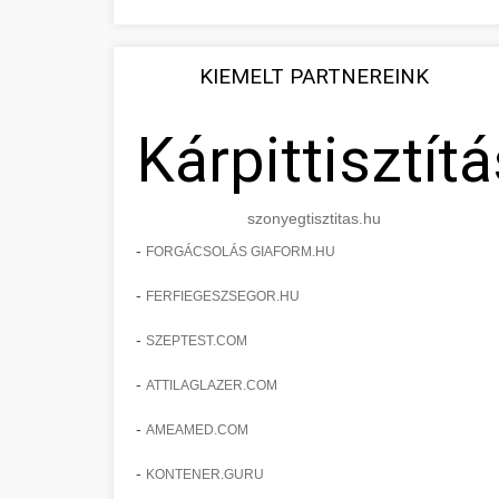
KIEMELT PARTNEREINK
Kárpittisztítá
szonyegtisztitas.hu
-
FORGÁCSOLÁS GIAFORM.HU
-
FERFIEGESZSEGOR.HU
-
SZEPTEST.COM
-
ATTILAGLAZER.COM
-
AMEAMED.COM
-
KONTENER.GURU