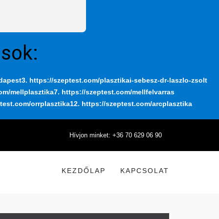
ások:
udapest
3. https://szeptest.com/plasztikai-sebesz-dr-laszlo-zsolt
com/mellplasztika
7. https://szeptest.com/mellfelvarras
ptest.com/orrplasztika
12. https://szeptest.com/arcplasztika
Hívjon minket: +36 70 629 06 90
KEZDŐLAP
KAPCSOLAT