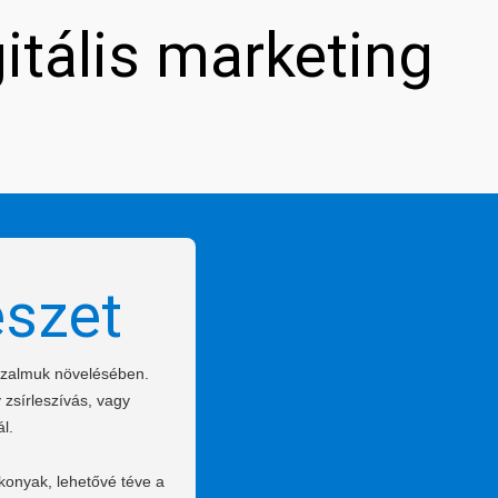
gitális marketing
észet
bizalmuk növelésében.
 zsírleszívás, vagy
l.
konyak, lehetővé téve a