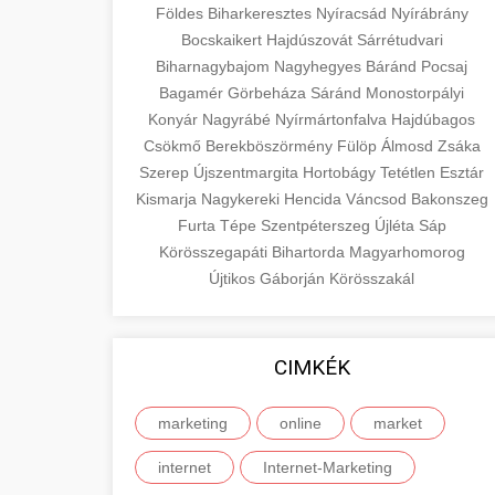
Földes
Biharkeresztes
Nyíracsád
Nyírábrány
Bocskaikert
Hajdúszovát
Sárrétudvari
Biharnagybajom
Nagyhegyes
Báránd
Pocsaj
Bagamér
Görbeháza
Sáránd
Monostorpályi
Konyár
Nagyrábé
Nyírmártonfalva
Hajdúbagos
Csökmő
Berekböszörmény
Fülöp
Álmosd
Zsáka
Szerep
Újszentmargita
Hortobágy
Tetétlen
Esztár
Kismarja
Nagykereki
Hencida
Váncsod
Bakonszeg
Furta
Tépe
Szentpéterszeg
Újléta
Sáp
Körösszegapáti
Bihartorda
Magyarhomorog
Újtikos
Gáborján
Körösszakál
CIMKÉK
marketing
online
market
internet
Internet-Marketing