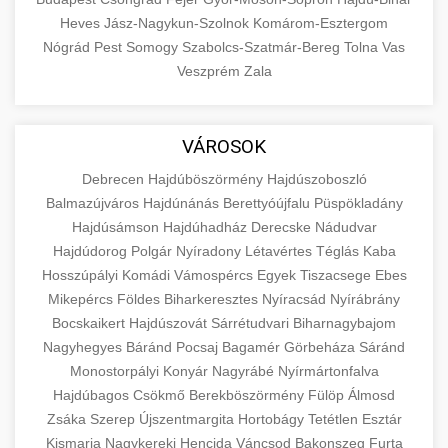
Heves
Jász-Nagykun-Szolnok
Komárom-Esztergom
Nógrád
Pest
Somogy
Szabolcs-Szatmár-Bereg
Tolna
Vas
Veszprém
Zala
VÁROSOK
Debrecen
Hajdúböszörmény
Hajdúszoboszló
Balmazújváros
Hajdúnánás
Berettyóújfalu
Püspökladány
Hajdúsámson
Hajdúhadház
Derecske
Nádudvar
Hajdúdorog
Polgár
Nyíradony
Létavértes
Téglás
Kaba
Hosszúpályi
Komádi
Vámospércs
Egyek
Tiszacsege
Ebes
Mikepércs
Földes
Biharkeresztes
Nyíracsád
Nyírábrány
Bocskaikert
Hajdúszovát
Sárrétudvari
Biharnagybajom
Nagyhegyes
Báránd
Pocsaj
Bagamér
Görbeháza
Sáránd
Monostorpályi
Konyár
Nagyrábé
Nyírmártonfalva
Hajdúbagos
Csökmő
Berekböszörmény
Fülöp
Álmosd
Zsáka
Szerep
Újszentmargita
Hortobágy
Tetétlen
Esztár
Kismarja
Nagykereki
Hencida
Váncsod
Bakonszeg
Furta