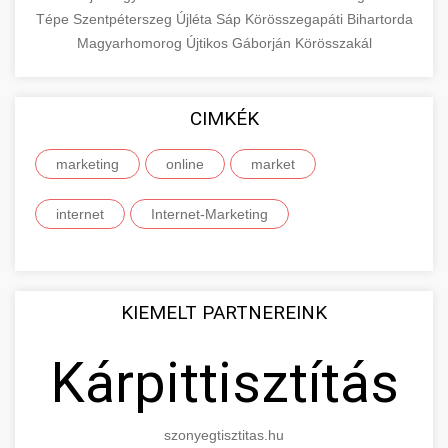
Tépe
Szentpéterszeg
Újléta
Sáp
Körösszegapáti
Bihartorda
Magyarhomorog
Újtikos
Gáborján
Körösszakál
CIMKÉK
marketing
online
market
internet
Internet-Marketing
KIEMELT PARTNEREINK
Kárpittisztítás
szonyegtisztitas.hu