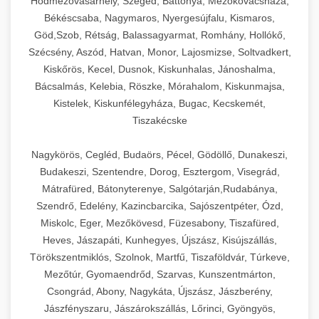
Hódmezővásárhely, Szeged, Battonya, Mezőkovácsháza,
Békéscsaba, Nagymaros, Nyergesújfalu, Kismaros,
Göd,Szob, Rétság, Balassagyarmat, Romhány, Hollókő,
Szécsény, Aszód, Hatvan, Monor, Lajosmizse, Soltvadkert,
Kiskőrös, Kecel, Dusnok, Kiskunhalas, Jánoshalma,
Bácsalmás, Kelebia, Röszke, Mórahalom, Kiskunmajsa,
Kistelek, Kiskunfélegyháza, Bugac, Kecskemét,
Tiszakécske
Nagykörös, Cegléd, Budaörs, Pécel, Gödöllő, Dunakeszi,
Budakeszi, Szentendre, Dorog, Esztergom, Visegrád,
Mátrafüred, Bátonyterenye, Salgótarján,Rudabánya,
Szendrő, Edelény, Kazincbarcika, Sajószentpéter, Ózd,
Miskolc, Eger, Mezőkövesd, Füzesabony, Tiszafüred,
Heves, Jászapáti, Kunhegyes, Újszász, Kisújszállás,
Törökszentmiklós, Szolnok, Martfű, Tiszaföldvár, Túrkeve,
Mezőtúr, Gyomaendrőd, Szarvas, Kunszentmárton,
Csongrád, Abony, Nagykáta, Újszász, Jászberény,
Jászfényszaru, Jászárokszállás, Lőrinci, Gyöngyös,