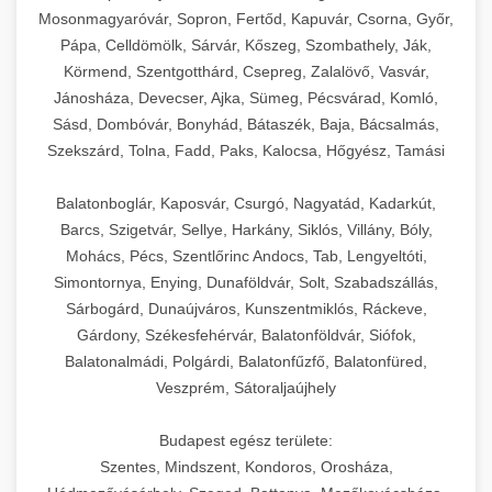
Mosonmagyaróvár, Sopron, Fertőd, Kapuvár, Csorna, Győr,
Pápa, Celldömölk, Sárvár, Kőszeg, Szombathely, Ják,
Körmend, Szentgotthárd, Csepreg, Zalalövő, Vasvár,
Jánosháza, Devecser, Ajka, Sümeg, Pécsvárad, Komló,
Sásd, Dombóvár, Bonyhád, Bátaszék, Baja, Bácsalmás,
Szekszárd, Tolna, Fadd, Paks, Kalocsa, Hőgyész, Tamási
Balatonboglár, Kaposvár, Csurgó, Nagyatád, Kadarkút,
Barcs, Szigetvár, Sellye, Harkány, Siklós, Villány, Bóly,
Mohács, Pécs, Szentlőrinc Andocs, Tab, Lengyeltóti,
Simontornya, Enying, Dunaföldvár, Solt, Szabadszállás,
Sárbogárd, Dunaújváros, Kunszentmiklós, Ráckeve,
Gárdony, Székesfehérvár, Balatonföldvár, Siófok,
Balatonalmádi, Polgárdi, Balatonfűzfő, Balatonfüred,
Veszprém, Sátoraljaújhely
Budapest egész területe:
Szentes, Mindszent, Kondoros, Orosháza,