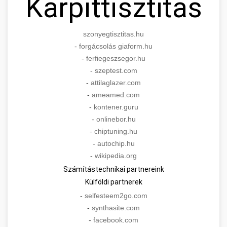
Kárpittisztítás
szonyegtisztitas.hu
-
forgácsolás giaform.hu
-
ferfiegeszsegor.hu
-
szeptest.com
-
attilaglazer.com
-
ameamed.com
-
kontener.guru
-
onlinebor.hu
-
chiptuning.hu
-
autochip.hu
-
wikipedia.org
Számítástechnikai partnereink
Külföldi partnerek
-
selfesteem2go.com
-
synthasite.com
-
facebook.com