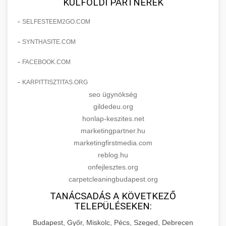
KÜLFÖLDI PARTNEREK
-
SELFESTEEM2GO.COM
-
SYNTHASITE.COM
-
FACEBOOK.COM
-
KARPITTISZTITAS.ORG
seo ügynökség
gildedeu.org
honlap-keszites.net
marketingpartner.hu
marketingfirstmedia.com
reblog.hu
onfejlesztes.org
carpetcleaningbudapest.org
TANÁCSADÁS A KÖVETKEZŐ
TELEPÜLÉSEKEN:
Budapest, Győr, Miskolc, Pécs, Szeged, Debrecen