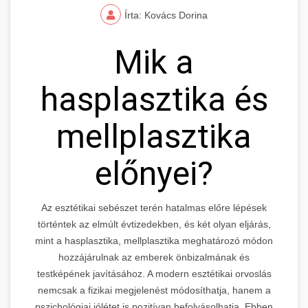
Írta: Kovács Dorina
Mik a
hasplasztika és
mellplasztika
előnyei?
Az esztétikai sebészet terén hatalmas előre lépések
történtek az elmúlt évtizedekben, és két olyan eljárás,
mint a hasplasztika, mellplasztika meghatározó módon
hozzájárulnak az emberek önbizalmának és
testképének javításához. A modern esztétikai orvoslás
nemcsak a fizikai megjelenést módosíthatja, hanem a
pszichológiai jólétet is pozitívan befolyásolhatja. Ebben