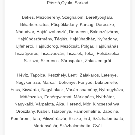
Pásztó,Gyula, Sarkad
Békés, Mezőberény, Szeghalom, Berettyóújfalu,
Biharkeresztes, Püspökladány, Karcag, Derecske,
Nádudvar, Hajdúszoboszló, Debrecen, Balmazújváros,
Hajdúböszörmény, Téglás, Hajdúhadház, Nyíradony,
Újfehértó, Hajdúdorog, Mezőcsát, Polgár, Hajdúnánás,
Tiszaújváros, Tiszavasvári, Tiszalök, Tokaj, Felsőzsolca,
Szikszó, Szerencs, Sárospatak, Zalaszentgrót
Hévíz, Tapolca, Keszthely, Lenti, Zalakaros, Letenye,
Nagykanizsa, Marcali, Böhönye, Fonyód, Balatonlelle,
Encs, Kisvárda, Nagyhalász, Vásárosnamény, Nyíregyháza,
Mátészalka, Fehérgyarmat, Máriapócs, Nyírbátor,
Nagykálló, Várpalota, Ajka, Herend, Mór, Kincsesbánya,
Oroszlány, Kisbér, Tatabánya, Pannonhalma, Bábolna,
Komárom, Tata, Pilisvörösvár, Bicske, Érd, Százhalombatta,
Martonvásár, Százhalombatta, Gyál