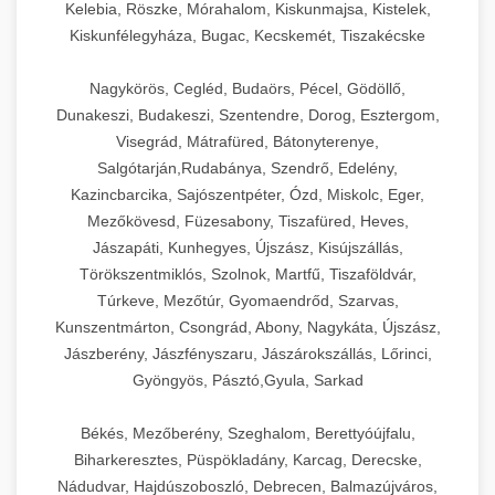
Kelebia, Röszke, Mórahalom, Kiskunmajsa, Kistelek,
Kiskunfélegyháza, Bugac, Kecskemét, Tiszakécske
Nagykörös, Cegléd, Budaörs, Pécel, Gödöllő,
Dunakeszi, Budakeszi, Szentendre, Dorog, Esztergom,
Visegrád, Mátrafüred, Bátonyterenye,
Salgótarján,Rudabánya, Szendrő, Edelény,
Kazincbarcika, Sajószentpéter, Ózd, Miskolc, Eger,
Mezőkövesd, Füzesabony, Tiszafüred, Heves,
Jászapáti, Kunhegyes, Újszász, Kisújszállás,
Törökszentmiklós, Szolnok, Martfű, Tiszaföldvár,
Túrkeve, Mezőtúr, Gyomaendrőd, Szarvas,
Kunszentmárton, Csongrád, Abony, Nagykáta, Újszász,
Jászberény, Jászfényszaru, Jászárokszállás, Lőrinci,
Gyöngyös, Pásztó,Gyula, Sarkad
Békés, Mezőberény, Szeghalom, Berettyóújfalu,
Biharkeresztes, Püspökladány, Karcag, Derecske,
Nádudvar, Hajdúszoboszló, Debrecen, Balmazújváros,