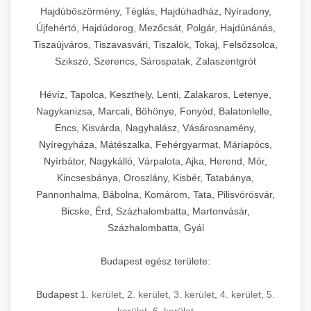
Hajdúböszörmény, Téglás, Hajdúhadház, Nyíradony,
Újfehértó, Hajdúdorog, Mezőcsát, Polgár, Hajdúnánás,
Tiszaújváros, Tiszavasvári, Tiszalök, Tokaj, Felsőzsolca,
Szikszó, Szerencs, Sárospatak, Zalaszentgrót
Hévíz, Tapolca, Keszthely, Lenti, Zalakaros, Letenye,
Nagykanizsa, Marcali, Böhönye, Fonyód, Balatonlelle,
Encs, Kisvárda, Nagyhalász, Vásárosnamény,
Nyíregyháza, Mátészalka, Fehérgyarmat, Máriapócs,
Nyírbátor, Nagykálló, Várpalota, Ajka, Herend, Mór,
Kincsesbánya, Oroszlány, Kisbér, Tatabánya,
Pannonhalma, Bábolna, Komárom, Tata, Pilisvörösvár,
Bicske, Érd, Százhalombatta, Martonvásár,
Százhalombatta, Gyál
Budapest egész területe:
Budapest
1. kerület
,
2. kerület
,
3. kerület
,
4. kerület
,
5.