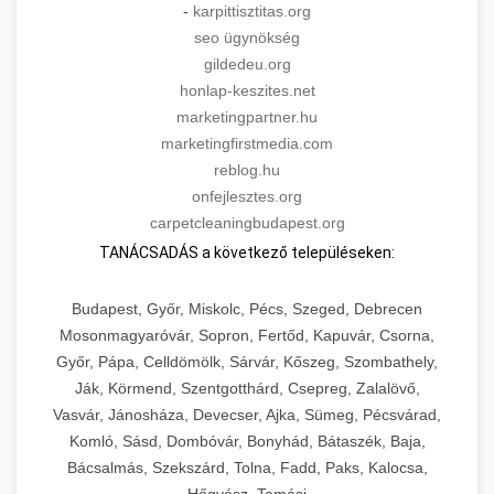
-
karpittisztitas.org
seo ügynökség
gildedeu.org
honlap-keszites.net
marketingpartner.hu
marketingfirstmedia.com
reblog.hu
onfejlesztes.org
carpetcleaningbudapest.org
TANÁCSADÁS a következő településeken:
Budapest, Győr, Miskolc, Pécs, Szeged, Debrecen
Mosonmagyaróvár, Sopron, Fertőd, Kapuvár, Csorna,
Győr, Pápa, Celldömölk, Sárvár, Kőszeg, Szombathely,
Ják, Körmend, Szentgotthárd, Csepreg, Zalalövő,
Vasvár, Jánosháza, Devecser, Ajka, Sümeg, Pécsvárad,
Komló, Sásd, Dombóvár, Bonyhád, Bátaszék, Baja,
Bácsalmás, Szekszárd, Tolna, Fadd, Paks, Kalocsa,