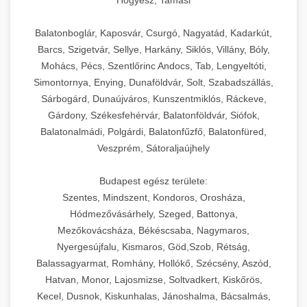
Hőgyész, Tamási
Balatonboglár, Kaposvár, Csurgó, Nagyatád, Kadarkút,
Barcs, Szigetvár, Sellye, Harkány, Siklós, Villány, Bóly,
Mohács, Pécs, Szentlőrinc Andocs, Tab, Lengyeltóti,
Simontornya, Enying, Dunaföldvár, Solt, Szabadszállás,
Sárbogárd, Dunaújváros, Kunszentmiklós, Ráckeve,
Gárdony, Székesfehérvár, Balatonföldvár, Siófok,
Balatonalmádi, Polgárdi, Balatonfűzfő, Balatonfüred,
Veszprém, Sátoraljaújhely
Budapest egész területe:
Szentes, Mindszent, Kondoros, Orosháza,
Hódmezővásárhely, Szeged, Battonya,
Mezőkovácsháza, Békéscsaba, Nagymaros,
Nyergesújfalu, Kismaros, Göd,Szob, Rétság,
Balassagyarmat, Romhány, Hollókő, Szécsény, Aszód,
Hatvan, Monor, Lajosmizse, Soltvadkert, Kiskőrös,
Kecel, Dusnok, Kiskunhalas, Jánoshalma, Bácsalmás,