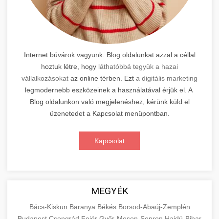
Internet búvárok vagyunk. Blog oldalunkat azzal a céllal
hoztuk létre, hogy
láthatóbbá tegyük a hazai
vállalkozásokat
az online térben. Ezt
a digitális marketing
legmodernebb eszközeinek a használatával érjük el. A
Blog oldalunkon való megjelenéshez, kérünk küld el
üzenetedet a Kapcsolat menüpontban.
Kapcsolat
MEGYÉK
Bács-Kiskun
Baranya
Békés
Borsod-Abaúj-Zemplén
Budapest
Csongrád
Fejér
Győr-Moson-Sopron
Hajdú-Bihar