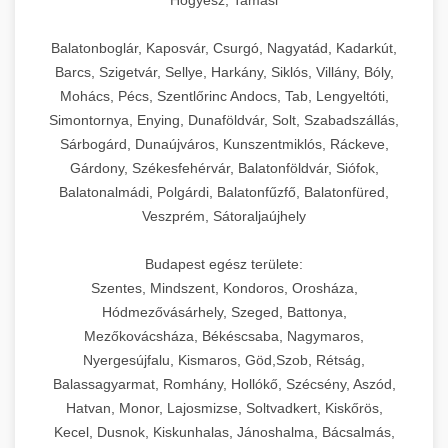
Hőgyész, Tamási
Balatonboglár, Kaposvár, Csurgó, Nagyatád, Kadarkút,
Barcs, Szigetvár, Sellye, Harkány, Siklós, Villány, Bóly,
Mohács, Pécs, Szentlőrinc Andocs, Tab, Lengyeltóti,
Simontornya, Enying, Dunaföldvár, Solt, Szabadszállás,
Sárbogárd, Dunaújváros, Kunszentmiklós, Ráckeve,
Gárdony, Székesfehérvár, Balatonföldvár, Siófok,
Balatonalmádi, Polgárdi, Balatonfűzfő, Balatonfüred,
Veszprém, Sátoraljaújhely
Budapest egész területe:
Szentes, Mindszent, Kondoros, Orosháza,
Hódmezővásárhely, Szeged, Battonya,
Mezőkovácsháza, Békéscsaba, Nagymaros,
Nyergesújfalu, Kismaros, Göd,Szob, Rétság,
Balassagyarmat, Romhány, Hollókő, Szécsény, Aszód,
Hatvan, Monor, Lajosmizse, Soltvadkert, Kiskőrös,
Kecel, Dusnok, Kiskunhalas, Jánoshalma, Bácsalmás,