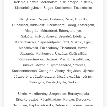
Kelebia, Röszke, Mórahalom, Kiskunmajsa, Kistelek,
Kiskunfélegyháza, Bugac, Kecskemét, Tiszakécske
Nagykörös, Cegléd, Budaörs, Pécel, Gödöllő,
Dunakeszi, Budakeszi, Szentendre, Dorog, Esztergom,
Visegrád, Mátrafüred, Bátonyterenye,
Salgótarján,Rudabánya, Szendrő, Edelény,
Kazincbarcika, Sajószentpéter, Ózd, Miskolc, Eger,
Mezőkövesd, Füzesabony, Tiszafüred, Heves,
Jászapáti, Kunhegyes, Újszász, Kisújszállás,
Törökszentmiklós, Szolnok, Martfű, Tiszaföldvár,
Túrkeve, Mezőtúr, Gyomaendrőd, Szarvas,
Kunszentmárton, Csongrád, Abony, Nagykáta, Újszász,
Jászberény, Jászfényszaru, Jászárokszállás, Lőrinci,
Gyöngyös, Pásztó,Gyula, Sarkad
Békés, Mezőberény, Szeghalom, Berettyóújfalu,
Biharkeresztes, Püspökladány, Karcag, Derecske,
Nádudvar, Hajdúszoboszló, Debrecen, Balmazújváros,