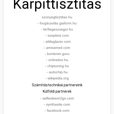
Kárpittisztítás
szonyegtisztitas.hu
-
forgácsolás giaform.hu
-
ferfiegeszsegor.hu
-
szeptest.com
-
attilaglazer.com
-
ameamed.com
-
kontener.guru
-
onlinebor.hu
-
chiptuning.hu
-
autochip.hu
-
wikipedia.org
Számítástechnikai partnereink
Külföldi partnerek
-
selfesteem2go.com
-
synthasite.com
-
facebook.com