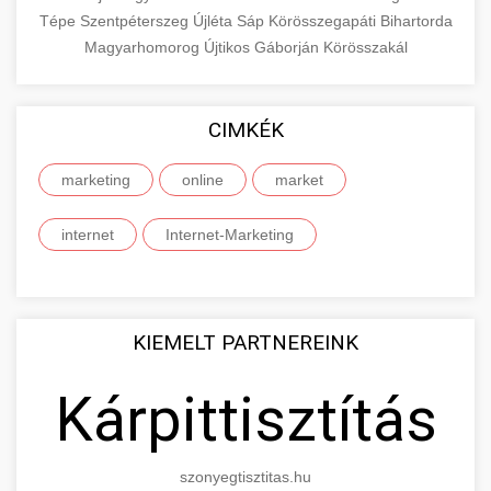
Tépe
Szentpéterszeg
Újléta
Sáp
Körösszegapáti
Bihartorda
Magyarhomorog
Újtikos
Gáborján
Körösszakál
CIMKÉK
marketing
online
market
internet
Internet-Marketing
KIEMELT PARTNEREINK
Kárpittisztítás
szonyegtisztitas.hu