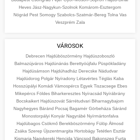
Heves
Jász-Nagykun-Szolnok
Komárom-Esztergom
Nógrád
Pest
Somogy
Szabolcs-Szatmár-Bereg
Tolna
Vas
Veszprém
Zala
VÁROSOK
Debrecen
Hajdúböszörmény
Hajdúszoboszló
Balmazújváros
Hajdúnánás
Berettyóújfalu
Püspökladány
Hajdúsámson
Hajdúhadház
Derecske
Nádudvar
Hajdúdorog
Polgár
Nyíradony
Létavértes
Téglás
Kaba
Hosszúpályi
Komádi
Vámospércs
Egyek
Tiszacsege
Ebes
Mikepércs
Földes
Biharkeresztes
Nyíracsád
Nyírábrány
Bocskaikert
Hajdúszovát
Sárrétudvari
Biharnagybajom
Nagyhegyes
Báránd
Pocsaj
Bagamér
Görbeháza
Sáránd
Monostorpályi
Konyár
Nagyrábé
Nyírmártonfalva
Hajdúbagos
Csökmő
Berekböszörmény
Fülöp
Álmosd
Zsáka
Szerep
Újszentmargita
Hortobágy
Tetétlen
Esztár
Kismarja
Nagykereki
Hencida
Váncsod
Bakonszeg
Furta