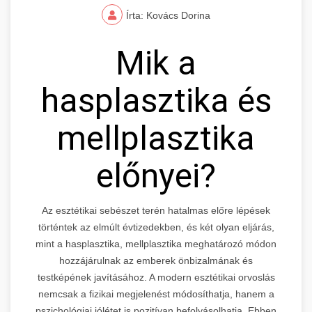
Írta: Kovács Dorina
Mik a
hasplasztika és
mellplasztika
előnyei?
Az esztétikai sebészet terén hatalmas előre lépések
történtek az elmúlt évtizedekben, és két olyan eljárás,
mint a hasplasztika, mellplasztika meghatározó módon
hozzájárulnak az emberek önbizalmának és
testképének javításához. A modern esztétikai orvoslás
nemcsak a fizikai megjelenést módosíthatja, hanem a
pszichológiai jólétet is pozitívan befolyásolhatja. Ebben