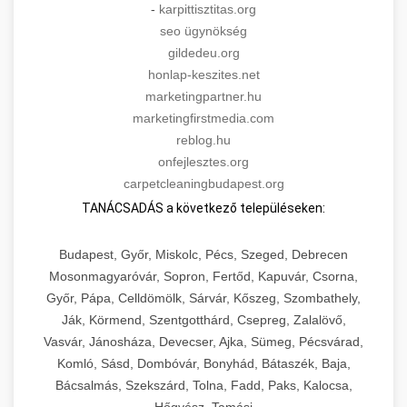
-
karpittisztitas.org
seo ügynökség
gildedeu.org
honlap-keszites.net
marketingpartner.hu
marketingfirstmedia.com
reblog.hu
onfejlesztes.org
carpetcleaningbudapest.org
TANÁCSADÁS a következő településeken:
Budapest, Győr, Miskolc, Pécs, Szeged, Debrecen
Mosonmagyaróvár, Sopron, Fertőd, Kapuvár, Csorna,
Győr, Pápa, Celldömölk, Sárvár, Kőszeg, Szombathely,
Ják, Körmend, Szentgotthárd, Csepreg, Zalalövő,
Vasvár, Jánosháza, Devecser, Ajka, Sümeg, Pécsvárad,
Komló, Sásd, Dombóvár, Bonyhád, Bátaszék, Baja,
Bácsalmás, Szekszárd, Tolna, Fadd, Paks, Kalocsa,