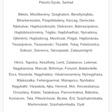
Pásztó,Gyula, Sarkad
Békés, Mezőberény, Szeghalom, Berettyóújfalu,
Biharkeresztes, Püspökladány, Karcag, Derecske,
Nádudvar, Hajdúszoboszló, Debrecen, Balmazújváros,
Hajdúböszörmény, Téglás, Hajdúhadház, Nyíradony,
Újfehértó, Hajdúdorog, Mezőcsát, Polgár, Hajdúnánás,
Tiszaújváros, Tiszavasvári, Tiszalök, Tokaj, Felsőzsolca,
Szikszó, Szerencs, Sárospatak, Zalaszentgrót
Hévíz, Tapolca, Keszthely, Lenti, Zalakaros, Letenye,
Nagykanizsa, Marcali, Böhönye, Fonyód, Balatonlelle,
Encs, Kisvárda, Nagyhalász, Vásárosnamény, Nyíregyháza,
Mátészalka, Fehérgyarmat, Máriapócs, Nyírbátor,
Nagykálló, Várpalota, Ajka, Herend, Mór, Kincsesbánya,
Oroszlány, Kisbér, Tatabánya, Pannonhalma, Bábolna,
Komárom, Tata, Pilisvörösvár, Bicske, Érd, Százhalombatta,
Martonvásár, Százhalombatta, Gyál