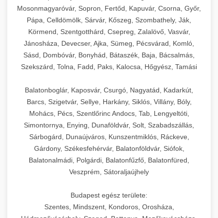
Mosonmagyaróvár, Sopron, Fertőd, Kapuvár, Csorna, Győr,
Pápa, Celldömölk, Sárvár, Kőszeg, Szombathely, Ják,
Körmend, Szentgotthárd, Csepreg, Zalalövő, Vasvár,
Jánosháza, Devecser, Ajka, Sümeg, Pécsvárad, Komló,
Sásd, Dombóvár, Bonyhád, Bátaszék, Baja, Bácsalmás,
Szekszárd, Tolna, Fadd, Paks, Kalocsa, Hőgyész, Tamási
Balatonboglár, Kaposvár, Csurgó, Nagyatád, Kadarkút,
Barcs, Szigetvár, Sellye, Harkány, Siklós, Villány, Bóly,
Mohács, Pécs, Szentlőrinc Andocs, Tab, Lengyeltóti,
Simontornya, Enying, Dunaföldvár, Solt, Szabadszállás,
Sárbogárd, Dunaújváros, Kunszentmiklós, Ráckeve,
Gárdony, Székesfehérvár, Balatonföldvár, Siófok,
Balatonalmádi, Polgárdi, Balatonfűzfő, Balatonfüred,
Veszprém, Sátoraljaújhely
Budapest egész területe:
Szentes, Mindszent, Kondoros, Orosháza,