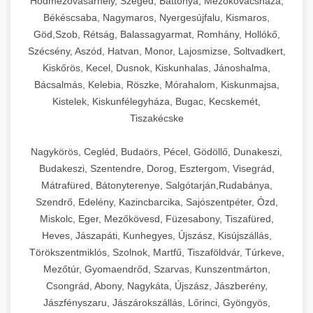
Hódmezővásárhely, Szeged, Battonya, Mezőkovácsháza,
Békéscsaba, Nagymaros, Nyergesújfalu, Kismaros,
Göd,Szob, Rétság, Balassagyarmat, Romhány, Hollókő,
Szécsény, Aszód, Hatvan, Monor, Lajosmizse, Soltvadkert,
Kiskőrös, Kecel, Dusnok, Kiskunhalas, Jánoshalma,
Bácsalmás, Kelebia, Röszke, Mórahalom, Kiskunmajsa,
Kistelek, Kiskunfélegyháza, Bugac, Kecskemét,
Tiszakécske
Nagykörös, Cegléd, Budaörs, Pécel, Gödöllő, Dunakeszi,
Budakeszi, Szentendre, Dorog, Esztergom, Visegrád,
Mátrafüred, Bátonyterenye, Salgótarján,Rudabánya,
Szendrő, Edelény, Kazincbarcika, Sajószentpéter, Ózd,
Miskolc, Eger, Mezőkövesd, Füzesabony, Tiszafüred,
Heves, Jászapáti, Kunhegyes, Újszász, Kisújszállás,
Törökszentmiklós, Szolnok, Martfű, Tiszaföldvár, Túrkeve,
Mezőtúr, Gyomaendrőd, Szarvas, Kunszentmárton,
Csongrád, Abony, Nagykáta, Újszász, Jászberény,
Jászfényszaru, Jászárokszállás, Lőrinci, Gyöngyös,