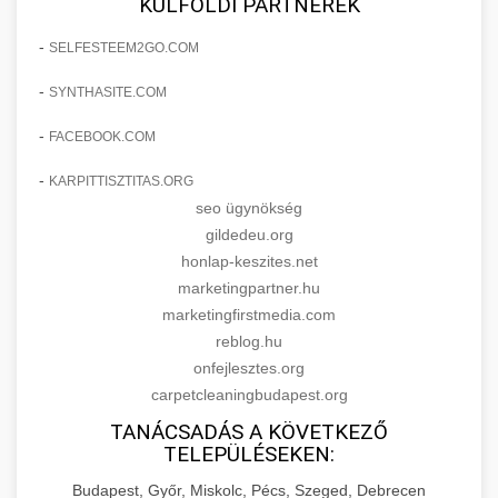
KÜLFÖLDI PARTNEREK
-
SELFESTEEM2GO.COM
-
SYNTHASITE.COM
-
FACEBOOK.COM
-
KARPITTISZTITAS.ORG
seo ügynökség
gildedeu.org
honlap-keszites.net
marketingpartner.hu
marketingfirstmedia.com
reblog.hu
onfejlesztes.org
carpetcleaningbudapest.org
TANÁCSADÁS A KÖVETKEZŐ
TELEPÜLÉSEKEN:
Budapest, Győr, Miskolc, Pécs, Szeged, Debrecen