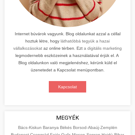
Internet búvárok vagyunk. Blog oldalunkat azzal a céllal
hoztuk létre, hogy
láthatóbbá tegyük a hazai
vállalkozásokat
az online térben. Ezt
a digitális marketing
legmodernebb eszközeinek a használatával érjük el. A
Blog oldalunkon való megjelenéshez, kérünk küld el
üzenetedet a Kapcsolat menüpontban.
Kapcsolat
MEGYÉK
Bács-Kiskun
Baranya
Békés
Borsod-Abaúj-Zemplén
Budapest
Csongrád
Fejér
Győr-Moson-Sopron
Hajdú-Bihar