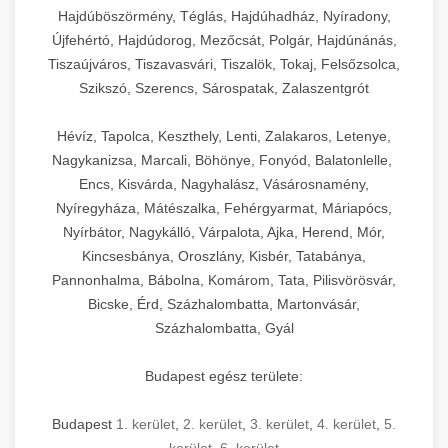
Hajdúböszörmény, Téglás, Hajdúhadház, Nyíradony,
Újfehértó, Hajdúdorog, Mezőcsát, Polgár, Hajdúnánás,
Tiszaújváros, Tiszavasvári, Tiszalök, Tokaj, Felsőzsolca,
Szikszó, Szerencs, Sárospatak, Zalaszentgrót
Hévíz, Tapolca, Keszthely, Lenti, Zalakaros, Letenye,
Nagykanizsa, Marcali, Böhönye, Fonyód, Balatonlelle,
Encs, Kisvárda, Nagyhalász, Vásárosnamény,
Nyíregyháza, Mátészalka, Fehérgyarmat, Máriapócs,
Nyírbátor, Nagykálló, Várpalota, Ajka, Herend, Mór,
Kincsesbánya, Oroszlány, Kisbér, Tatabánya,
Pannonhalma, Bábolna, Komárom, Tata, Pilisvörösvár,
Bicske, Érd, Százhalombatta, Martonvásár,
Százhalombatta, Gyál
Budapest egész területe:
Budapest
1. kerület
,
2. kerület
,
3. kerület
,
4. kerület
,
5.