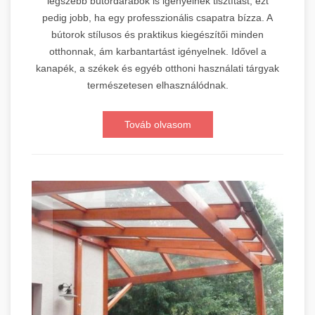
legszebb bútordarabok is igényelnek tisztítást, ezt
pedig jobb, ha egy professzionális csapatra bízza. A
bútorok stílusos és praktikus kiegészítői minden
otthonnak, ám karbantartást igényelnek. Idővel a
kanapék, a székek és egyéb otthoni használati tárgyak
természetesen elhasználódnak.
Továb olvasom