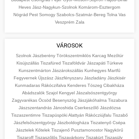
Heves
Jász-Nagykun-Szolnok
Komárom-Esztergom
Nógrád
Pest
Somogy
Szabolcs-Szatmár-Bereg
Tolna
Vas
Veszprém
Zala
VÁROSOK
Szolnok
Jászberény
Törökszentmiklós
Karcag
Mezőtúr
Kisújszállás
Tiszafüred
Tiszaföldvár
Jászapáti
Túrkeve
Kunszentmárton
Jászárokszállás
Kunhegyes
Martfű
Fegyvernek
Újszász
Jászfényszaru
Jászladány
Jászkisér
Kunmadaras
Rákóczifalva
Kenderes
Tószeg
Cibakháza
Abádszalók
Szajol
Kengyel
Jászalsószentgyörgy
Zagyvarékas
Öcsöd
Besenyszög
Jászjákóhalma
Tiszabura
Jászszentandrás
Jánoshida
Cserkeszőlő
Jászdózsa
Tiszaszentimre
Tiszapüspöki
Alattyán
Rákócziújfalu
Tiszabő
Jászfelsőszentgyörgy
Jászboldogháza
Tiszatenyő
Csépa
Jásztelek
Kőtelek
Tiszajenő
Pusztamonostor
Nagykörű
Tiszaroff
Tiszaszőlős
Tiszavárkony
Tiszakürt
Tiszasüly