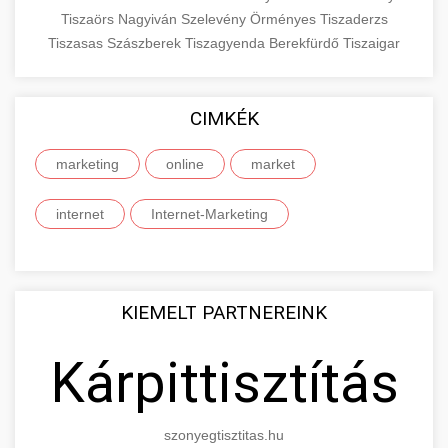
Tiszaörs
Nagyiván
Szelevény
Örményes
Tiszaderzs
Tiszasas
Szászberek
Tiszagyenda
Berekfürdő
Tiszaigar
CIMKÉK
marketing
online
market
internet
Internet-Marketing
KIEMELT PARTNEREINK
Kárpittisztítás
szonyegtisztitas.hu