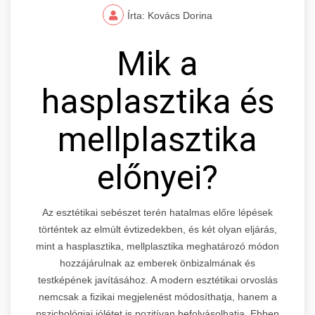
Írta: Kovács Dorina
Mik a
hasplasztika és
mellplasztika
előnyei?
Az esztétikai sebészet terén hatalmas előre lépések
történtek az elmúlt évtizedekben, és két olyan eljárás,
mint a hasplasztika, mellplasztika meghatározó módon
hozzájárulnak az emberek önbizalmának és
testképének javításához. A modern esztétikai orvoslás
nemcsak a fizikai megjelenést módosíthatja, hanem a
pszichológiai jólétet is pozitívan befolyásolhatja. Ebben