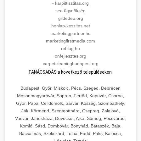
-
karpittisztitas.org
seo ügynökség
gildedeu.org
honlap-keszites.net
marketingpartner.hu
marketingfirstmedia.com
reblog.hu
onfejlesztes.org
carpetcleaningbudapest.org
TANÁCSADÁS a következő településeken:
Budapest, Győr, Miskolc, Pécs, Szeged, Debrecen
Mosonmagyaróvár, Sopron, Fertőd, Kapuvár, Csorna,
Győr, Pápa, Celldömölk, Sárvár, Kőszeg, Szombathely,
Ják, Körmend, Szentgotthárd, Csepreg, Zalalövő,
Vasvár, Jánosháza, Devecser, Ajka, Sümeg, Pécsvárad,
Komló, Sásd, Dombóvár, Bonyhád, Bátaszék, Baja,
Bácsalmás, Szekszárd, Tolna, Fadd, Paks, Kalocsa,