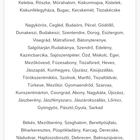
Kelebia, Röszke, Mórahalom, Kiskunmajsa, Kistelek,
Kiskunfélegyháza, Bugac, Kecskemét, Tiszakécske
Nagykörös, Cegléd, Budaörs, Pécel, Gödöllő,
Dunakeszi, Budakeszi, Szentendre, Dorog, Esztergom,
Visegrád, Mátrafüred, Bátonyterenye,
Salgótarján,Rudabánya, Szendrő, Edelény,
Kazincbarcika, Sajószentpéter, Ózd, Miskolc, Eger,
Mezőkövesd, Füzesabony, Tiszafüred, Heves,
Jászapáti, Kunhegyes, Újszász, Kisújszállás,
Törökszentmiklós, Szolnok, Martfű, Tiszaföldvár,
Túrkeve, Mezőtúr, Gyomaendrőd, Szarvas,
Kunszentmárton, Csongrád, Abony, Nagykáta, Újszász,
Jászberény, Jászfényszaru, Jászárokszállás, Lőrinci,
Gyöngyös, Pásztó,Gyula, Sarkad
Békés, Mezőberény, Szeghalom, Berettyóújfalu,
Biharkeresztes, Püspökladány, Karcag, Derecske,
Nádudvar, Hajdúszoboszló, Debrecen, Balmazújváros,