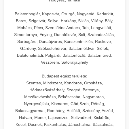
Hőgyész, Tamási
Balatonboglár, Kaposvár, Csurgó, Nagyatád, Kadarkút,
Barcs, Szigetvár, Sellye, Harkány, Siklós, Villány, Bóly,
Mohács, Pécs, Szentlőrinc Andocs, Tab, Lengyeltóti,
Simontornya, Enying, Dunaföldvár, Solt, Szabadszállás,
Sárbogárd, Dunaújváros, Kunszentmiklós, Ráckeve,
Gárdony, Székesfehérvár, Balatonföldvár, Siófok,
Balatonalmádi, Polgárdi, Balatonfűzfő, Balatonfüred,
Veszprém, Sátoraljaújhely
Budapest egész területe:
Szentes, Mindszent, Kondoros, Orosháza,
Hódmezővásárhely, Szeged, Battonya,
Mezőkovácsháza, Békéscsaba, Nagymaros,
Nyergesújfalu, Kismaros, Göd,Szob, Rétság,
Balassagyarmat, Romhány, Hollókő, Szécsény, Aszód,
Hatvan, Monor, Lajosmizse, Soltvadkert, Kiskőrös,
Kecel, Dusnok, Kiskunhalas, Jánoshalma, Bácsalmás,