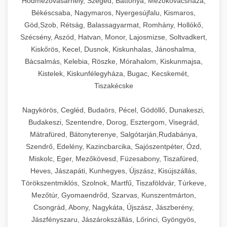
Hódmezővásárhely, Szeged, Battonya, Mezőkovácsháza,
Békéscsaba, Nagymaros, Nyergesújfalu, Kismaros,
Göd,Szob, Rétság, Balassagyarmat, Romhány, Hollókő,
Szécsény, Aszód, Hatvan, Monor, Lajosmizse, Soltvadkert,
Kiskőrös, Kecel, Dusnok, Kiskunhalas, Jánoshalma,
Bácsalmás, Kelebia, Röszke, Mórahalom, Kiskunmajsa,
Kistelek, Kiskunfélegyháza, Bugac, Kecskemét,
Tiszakécske
Nagykörös, Cegléd, Budaörs, Pécel, Gödöllő, Dunakeszi,
Budakeszi, Szentendre, Dorog, Esztergom, Visegrád,
Mátrafüred, Bátonyterenye, Salgótarján,Rudabánya,
Szendrő, Edelény, Kazincbarcika, Sajószentpéter, Ózd,
Miskolc, Eger, Mezőkövesd, Füzesabony, Tiszafüred,
Heves, Jászapáti, Kunhegyes, Újszász, Kisújszállás,
Törökszentmiklós, Szolnok, Martfű, Tiszaföldvár, Túrkeve,
Mezőtúr, Gyomaendrőd, Szarvas, Kunszentmárton,
Csongrád, Abony, Nagykáta, Újszász, Jászberény,
Jászfényszaru, Jászárokszállás, Lőrinci, Gyöngyös,