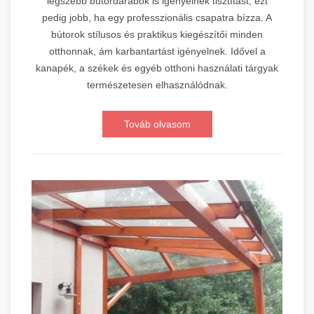
legszebb bútordarabok is igényelnek tisztítást, ezt
pedig jobb, ha egy professzionális csapatra bízza. A
bútorok stílusos és praktikus kiegészítői minden
otthonnak, ám karbantartást igényelnek. Idővel a
kanapék, a székek és egyéb otthoni használati tárgyak
természetesen elhasználódnak.
Továb olvasom