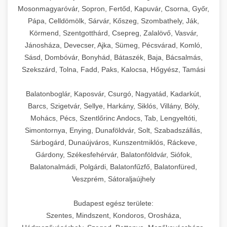
Mosonmagyaróvár, Sopron, Fertőd, Kapuvár, Csorna, Győr,
Pápa, Celldömölk, Sárvár, Kőszeg, Szombathely, Ják,
Körmend, Szentgotthárd, Csepreg, Zalalövő, Vasvár,
Jánosháza, Devecser, Ajka, Sümeg, Pécsvárad, Komló,
Sásd, Dombóvár, Bonyhád, Bátaszék, Baja, Bácsalmás,
Szekszárd, Tolna, Fadd, Paks, Kalocsa, Hőgyész, Tamási
Balatonboglár, Kaposvár, Csurgó, Nagyatád, Kadarkút,
Barcs, Szigetvár, Sellye, Harkány, Siklós, Villány, Bóly,
Mohács, Pécs, Szentlőrinc Andocs, Tab, Lengyeltóti,
Simontornya, Enying, Dunaföldvár, Solt, Szabadszállás,
Sárbogárd, Dunaújváros, Kunszentmiklós, Ráckeve,
Gárdony, Székesfehérvár, Balatonföldvár, Siófok,
Balatonalmádi, Polgárdi, Balatonfűzfő, Balatonfüred,
Veszprém, Sátoraljaújhely
Budapest egész területe:
Szentes, Mindszent, Kondoros, Orosháza,