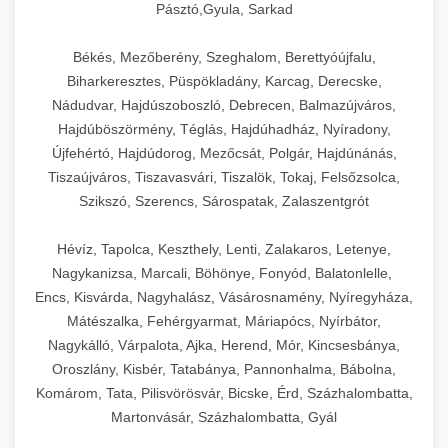
Pásztó,Gyula, Sarkad
Békés, Mezőberény, Szeghalom, Berettyóújfalu,
Biharkeresztes, Püspökladány, Karcag, Derecske,
Nádudvar, Hajdúszoboszló, Debrecen, Balmazújváros,
Hajdúböszörmény, Téglás, Hajdúhadház, Nyíradony,
Újfehértó, Hajdúdorog, Mezőcsát, Polgár, Hajdúnánás,
Tiszaújváros, Tiszavasvári, Tiszalök, Tokaj, Felsőzsolca,
Szikszó, Szerencs, Sárospatak, Zalaszentgrót
Hévíz, Tapolca, Keszthely, Lenti, Zalakaros, Letenye,
Nagykanizsa, Marcali, Böhönye, Fonyód, Balatonlelle,
Encs, Kisvárda, Nagyhalász, Vásárosnamény, Nyíregyháza,
Mátészalka, Fehérgyarmat, Máriapócs, Nyírbátor,
Nagykálló, Várpalota, Ajka, Herend, Mór, Kincsesbánya,
Oroszlány, Kisbér, Tatabánya, Pannonhalma, Bábolna,
Komárom, Tata, Pilisvörösvár, Bicske, Érd, Százhalombatta,
Martonvásár, Százhalombatta, Gyál