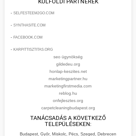
KÜLFÖLDI PARTNEREK
-
SELFESTEEM2GO.COM
-
SYNTHASITE.COM
-
FACEBOOK.COM
-
KARPITTISZTITAS.ORG
seo ügynökség
gildedeu.org
honlap-keszites.net
marketingpartner.hu
marketingfirstmedia.com
reblog.hu
onfejlesztes.org
carpetcleaningbudapest.org
TANÁCSADÁS A KÖVETKEZŐ
TELEPÜLÉSEKEN:
Budapest, Győr, Miskolc, Pécs, Szeged, Debrecen