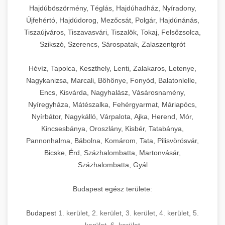
Hajdúböszörmény, Téglás, Hajdúhadház, Nyíradony,
Újfehértó, Hajdúdorog, Mezőcsát, Polgár, Hajdúnánás,
Tiszaújváros, Tiszavasvári, Tiszalök, Tokaj, Felsőzsolca,
Szikszó, Szerencs, Sárospatak, Zalaszentgrót
Hévíz, Tapolca, Keszthely, Lenti, Zalakaros, Letenye,
Nagykanizsa, Marcali, Böhönye, Fonyód, Balatonlelle,
Encs, Kisvárda, Nagyhalász, Vásárosnamény,
Nyíregyháza, Mátészalka, Fehérgyarmat, Máriapócs,
Nyírbátor, Nagykálló, Várpalota, Ajka, Herend, Mór,
Kincsesbánya, Oroszlány, Kisbér, Tatabánya,
Pannonhalma, Bábolna, Komárom, Tata, Pilisvörösvár,
Bicske, Érd, Százhalombatta, Martonvásár,
Százhalombatta, Gyál
Budapest egész területe:
Budapest
1. kerület
,
2. kerület
,
3. kerület
,
4. kerület
,
5.