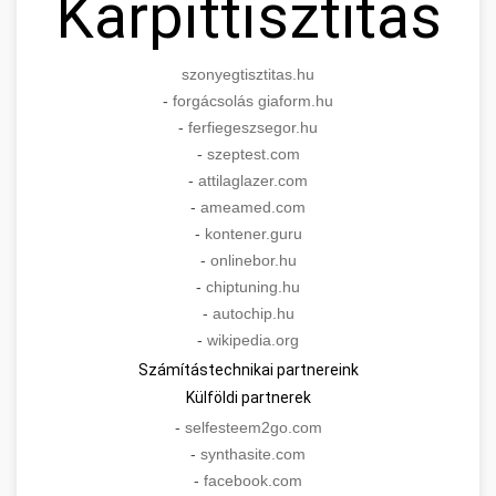
Kárpittisztítás
szonyegtisztitas.hu
-
forgácsolás giaform.hu
-
ferfiegeszsegor.hu
-
szeptest.com
-
attilaglazer.com
-
ameamed.com
-
kontener.guru
-
onlinebor.hu
-
chiptuning.hu
-
autochip.hu
-
wikipedia.org
Számítástechnikai partnereink
Külföldi partnerek
-
selfesteem2go.com
-
synthasite.com
-
facebook.com