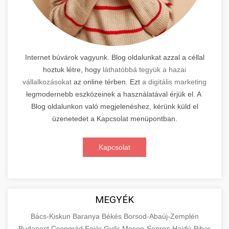
Internet búvárok vagyunk. Blog oldalunkat azzal a céllal
hoztuk létre, hogy
láthatóbbá tegyük a hazai
vállalkozásokat
az online térben. Ezt
a digitális marketing
legmodernebb eszközeinek a használatával érjük el. A
Blog oldalunkon való megjelenéshez, kérünk küld el
üzenetedet a Kapcsolat menüpontban.
Kapcsolat
MEGYÉK
Bács-Kiskun
Baranya
Békés
Borsod-Abaúj-Zemplén
Budapest
Csongrád
Fejér
Győr-Moson-Sopron
Hajdú-Bihar