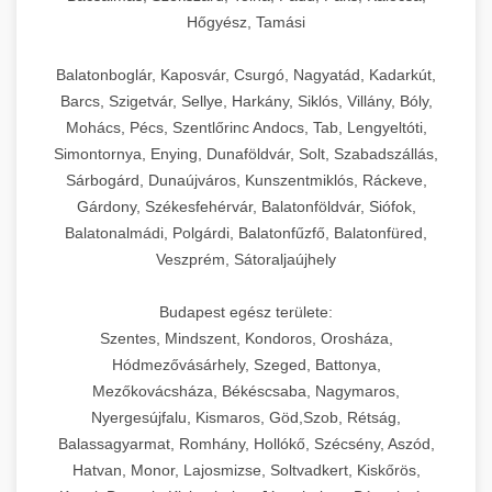
Hőgyész, Tamási
Balatonboglár, Kaposvár, Csurgó, Nagyatád, Kadarkút,
Barcs, Szigetvár, Sellye, Harkány, Siklós, Villány, Bóly,
Mohács, Pécs, Szentlőrinc Andocs, Tab, Lengyeltóti,
Simontornya, Enying, Dunaföldvár, Solt, Szabadszállás,
Sárbogárd, Dunaújváros, Kunszentmiklós, Ráckeve,
Gárdony, Székesfehérvár, Balatonföldvár, Siófok,
Balatonalmádi, Polgárdi, Balatonfűzfő, Balatonfüred,
Veszprém, Sátoraljaújhely
Budapest egész területe:
Szentes, Mindszent, Kondoros, Orosháza,
Hódmezővásárhely, Szeged, Battonya,
Mezőkovácsháza, Békéscsaba, Nagymaros,
Nyergesújfalu, Kismaros, Göd,Szob, Rétság,
Balassagyarmat, Romhány, Hollókő, Szécsény, Aszód,
Hatvan, Monor, Lajosmizse, Soltvadkert, Kiskőrös,