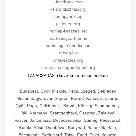
-
facebook.com
-
karpittisztitas.org
seo ügynökség
gildedeu.org
honlap-keszites.net
marketingpartner.hu
marketingfirstmedia.com
reblog.hu
onfejlesztes.org
carpetcleaningbudapest.org
TANÁCSADÁS a következő településeken:
Budapest, Győr, Miskolc, Pécs, Szeged, Debrecen
Mosonmagyaróvár, Sopron, Fertőd, Kapuvár, Csorna,
Győr, Pápa, Celldömölk, Sárvár, Kőszeg, Szombathely,
Ják, Körmend, Szentgotthárd, Csepreg, Zalalövő,
Vasvár, Jánosháza, Devecser, Ajka, Sümeg, Pécsvárad,
Komló, Sásd, Dombóvár, Bonyhád, Bátaszék, Baja,
Bácsalmás, Szekszárd, Tolna, Fadd, Paks, Kalocsa,