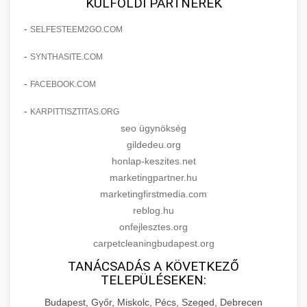
KÜLFÖLDI PARTNEREK
-
SELFESTEEM2GO.COM
-
SYNTHASITE.COM
-
FACEBOOK.COM
-
KARPITTISZTITAS.ORG
seo ügynökség
gildedeu.org
honlap-keszites.net
marketingpartner.hu
marketingfirstmedia.com
reblog.hu
onfejlesztes.org
carpetcleaningbudapest.org
TANÁCSADÁS A KÖVETKEZŐ
TELEPÜLÉSEKEN:
Budapest, Győr, Miskolc, Pécs, Szeged, Debrecen