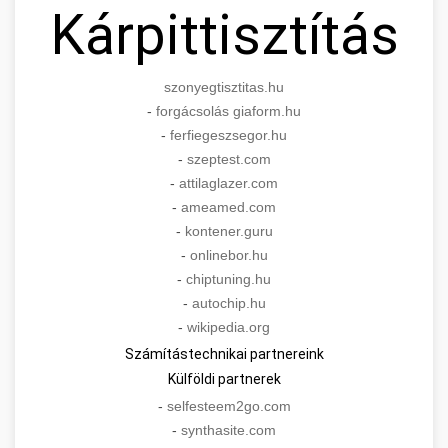
Kárpittisztítás
szonyegtisztitas.hu
-
forgácsolás giaform.hu
-
ferfiegeszsegor.hu
-
szeptest.com
-
attilaglazer.com
-
ameamed.com
-
kontener.guru
-
onlinebor.hu
-
chiptuning.hu
-
autochip.hu
-
wikipedia.org
Számítástechnikai partnereink
Külföldi partnerek
-
selfesteem2go.com
-
synthasite.com