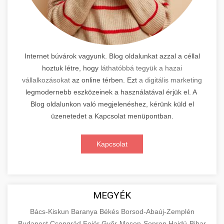
Internet búvárok vagyunk. Blog oldalunkat azzal a céllal
hoztuk létre, hogy
láthatóbbá tegyük a hazai
vállalkozásokat
az online térben. Ezt
a digitális marketing
legmodernebb eszközeinek a használatával érjük el. A
Blog oldalunkon való megjelenéshez, kérünk küld el
üzenetedet a Kapcsolat menüpontban.
Kapcsolat
MEGYÉK
Bács-Kiskun
Baranya
Békés
Borsod-Abaúj-Zemplén
Budapest
Csongrád
Fejér
Győr-Moson-Sopron
Hajdú-Bihar