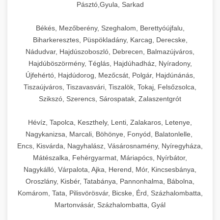
Pásztó,Gyula, Sarkad
Békés, Mezőberény, Szeghalom, Berettyóújfalu,
Biharkeresztes, Püspökladány, Karcag, Derecske,
Nádudvar, Hajdúszoboszló, Debrecen, Balmazújváros,
Hajdúböszörmény, Téglás, Hajdúhadház, Nyíradony,
Újfehértó, Hajdúdorog, Mezőcsát, Polgár, Hajdúnánás,
Tiszaújváros, Tiszavasvári, Tiszalök, Tokaj, Felsőzsolca,
Szikszó, Szerencs, Sárospatak, Zalaszentgrót
Hévíz, Tapolca, Keszthely, Lenti, Zalakaros, Letenye,
Nagykanizsa, Marcali, Böhönye, Fonyód, Balatonlelle,
Encs, Kisvárda, Nagyhalász, Vásárosnamény, Nyíregyháza,
Mátészalka, Fehérgyarmat, Máriapócs, Nyírbátor,
Nagykálló, Várpalota, Ajka, Herend, Mór, Kincsesbánya,
Oroszlány, Kisbér, Tatabánya, Pannonhalma, Bábolna,
Komárom, Tata, Pilisvörösvár, Bicske, Érd, Százhalombatta,
Martonvásár, Százhalombatta, Gyál