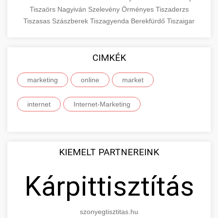
Tiszaörs
Nagyiván
Szelevény
Örményes
Tiszaderzs
Tiszasas
Szászberek
Tiszagyenda
Berekfürdő
Tiszaigar
CIMKÉK
marketing
online
market
internet
Internet-Marketing
KIEMELT PARTNEREINK
Kárpittisztítás
szonyegtisztitas.hu