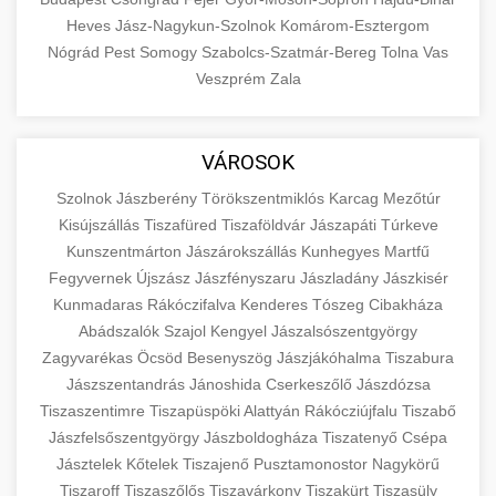
Heves
Jász-Nagykun-Szolnok
Komárom-Esztergom
Nógrád
Pest
Somogy
Szabolcs-Szatmár-Bereg
Tolna
Vas
Veszprém
Zala
VÁROSOK
Szolnok
Jászberény
Törökszentmiklós
Karcag
Mezőtúr
Kisújszállás
Tiszafüred
Tiszaföldvár
Jászapáti
Túrkeve
Kunszentmárton
Jászárokszállás
Kunhegyes
Martfű
Fegyvernek
Újszász
Jászfényszaru
Jászladány
Jászkisér
Kunmadaras
Rákóczifalva
Kenderes
Tószeg
Cibakháza
Abádszalók
Szajol
Kengyel
Jászalsószentgyörgy
Zagyvarékas
Öcsöd
Besenyszög
Jászjákóhalma
Tiszabura
Jászszentandrás
Jánoshida
Cserkeszőlő
Jászdózsa
Tiszaszentimre
Tiszapüspöki
Alattyán
Rákócziújfalu
Tiszabő
Jászfelsőszentgyörgy
Jászboldogháza
Tiszatenyő
Csépa
Jásztelek
Kőtelek
Tiszajenő
Pusztamonostor
Nagykörű
Tiszaroff
Tiszaszőlős
Tiszavárkony
Tiszakürt
Tiszasüly