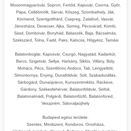
Mosonmagyaróvár, Sopron, Fertőd, Kapuvár, Csorna, Győr,
Pápa, Celldömölk, Sárvár, Kőszeg, Szombathely, Ják,
Körmend, Szentgotthárd, Csepreg, Zalalövő, Vasvár,
Jánosháza, Devecser, Ajka, Sümeg, Pécsvárad, Komló,
Sásd, Dombóvár, Bonyhád, Bátaszék, Baja, Bácsalmás,
Szekszárd, Tolna, Fadd, Paks, Kalocsa, Hőgyész, Tamási
Balatonboglár, Kaposvár, Csurgó, Nagyatád, Kadarkút,
Barcs, Szigetvár, Sellye, Harkány, Siklós, Villány, Bóly,
Mohács, Pécs, Szentlőrinc Andocs, Tab, Lengyeltóti,
Simontornya, Enying, Dunaföldvár, Solt, Szabadszállás,
Sárbogárd, Dunaújváros, Kunszentmiklós, Ráckeve,
Gárdony, Székesfehérvár, Balatonföldvár, Siófok,
Balatonalmádi, Polgárdi, Balatonfűzfő, Balatonfüred,
Veszprém, Sátoraljaújhely
Budapest egész területe:
Szentes, Mindszent, Kondoros, Orosháza,