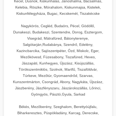
Kecel, Dusnok, Kiskunhalas, Jánoshalma, Bácsalmás,
Kelebia, Röszke, Mórahalom, Kiskunmajsa, Kistelek,
Kiskunfélegyháza, Bugac, Kecskemét, Tiszakécske
Nagykörös, Cegléd, Budaörs, Pécel, Gödöllő,
Dunakeszi, Budakeszi, Szentendre, Dorog, Esztergom,
Visegrád, Mátrafüred, Bátonyterenye,
Salgótarján,Rudabánya, Szendrő, Edelény,
Kazincbarcika, Sajószentpéter, Ózd, Miskolc, Eger,
Mezőkövesd, Füzesabony, Tiszafüred, Heves,
Jászapáti, Kunhegyes, Újszász, Kisújszállás,
Törökszentmiklós, Szolnok, Martfű, Tiszaföldvár,
Túrkeve, Mezőtúr, Gyomaendrőd, Szarvas,
Kunszentmárton, Csongrád, Abony, Nagykáta, Újszász,
Jászberény, Jászfényszaru, Jászárokszállás, Lőrinci,
Gyöngyös, Pásztó,Gyula, Sarkad
Békés, Mezőberény, Szeghalom, Berettyóújfalu,
Biharkeresztes, Püspökladány, Karcag, Derecske,