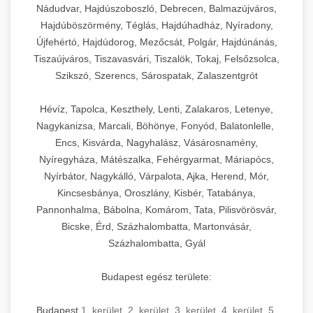
Nádudvar, Hajdúszoboszló, Debrecen, Balmazújváros,
Hajdúböszörmény, Téglás, Hajdúhadház, Nyíradony,
Újfehértó, Hajdúdorog, Mezőcsát, Polgár, Hajdúnánás,
Tiszaújváros, Tiszavasvári, Tiszalök, Tokaj, Felsőzsolca,
Szikszó, Szerencs, Sárospatak, Zalaszentgrót
Hévíz, Tapolca, Keszthely, Lenti, Zalakaros, Letenye,
Nagykanizsa, Marcali, Böhönye, Fonyód, Balatonlelle,
Encs, Kisvárda, Nagyhalász, Vásárosnamény,
Nyíregyháza, Mátészalka, Fehérgyarmat, Máriapócs,
Nyírbátor, Nagykálló, Várpalota, Ajka, Herend, Mór,
Kincsesbánya, Oroszlány, Kisbér, Tatabánya,
Pannonhalma, Bábolna, Komárom, Tata, Pilisvörösvár,
Bicske, Érd, Százhalombatta, Martonvásár,
Százhalombatta, Gyál
Budapest egész területe:
Budapest
1. kerület
,
2. kerület
,
3. kerület
,
4. kerület
,
5.