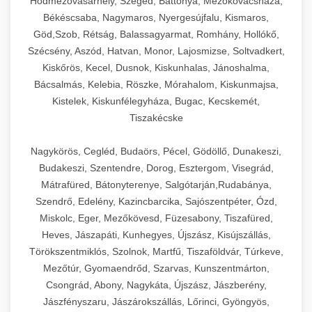
Hódmezővásárhely, Szeged, Battonya, Mezőkovácsháza,
Békéscsaba, Nagymaros, Nyergesújfalu, Kismaros,
Göd,Szob, Rétság, Balassagyarmat, Romhány, Hollókő,
Szécsény, Aszód, Hatvan, Monor, Lajosmizse, Soltvadkert,
Kiskőrös, Kecel, Dusnok, Kiskunhalas, Jánoshalma,
Bácsalmás, Kelebia, Röszke, Mórahalom, Kiskunmajsa,
Kistelek, Kiskunfélegyháza, Bugac, Kecskemét,
Tiszakécske
Nagykörös, Cegléd, Budaörs, Pécel, Gödöllő, Dunakeszi,
Budakeszi, Szentendre, Dorog, Esztergom, Visegrád,
Mátrafüred, Bátonyterenye, Salgótarján,Rudabánya,
Szendrő, Edelény, Kazincbarcika, Sajószentpéter, Ózd,
Miskolc, Eger, Mezőkövesd, Füzesabony, Tiszafüred,
Heves, Jászapáti, Kunhegyes, Újszász, Kisújszállás,
Törökszentmiklós, Szolnok, Martfű, Tiszaföldvár, Túrkeve,
Mezőtúr, Gyomaendrőd, Szarvas, Kunszentmárton,
Csongrád, Abony, Nagykáta, Újszász, Jászberény,
Jászfényszaru, Jászárokszállás, Lőrinci, Gyöngyös,