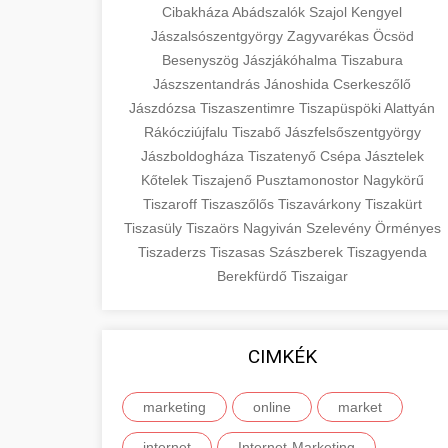
Cibakháza
Abádszalók
Szajol
Kengyel
Jászalsószentgyörgy
Zagyvarékas
Öcsöd
Besenyszög
Jászjákóhalma
Tiszabura
Jászszentandrás
Jánoshida
Cserkeszőlő
Jászdózsa
Tiszaszentimre
Tiszapüspöki
Alattyán
Rákócziújfalu
Tiszabő
Jászfelsőszentgyörgy
Jászboldogháza
Tiszatenyő
Csépa
Jásztelek
Kőtelek
Tiszajenő
Pusztamonostor
Nagykörű
Tiszaroff
Tiszaszőlős
Tiszavárkony
Tiszakürt
Tiszasüly
Tiszaörs
Nagyiván
Szelevény
Örményes
Tiszaderzs
Tiszasas
Szászberek
Tiszagyenda
Berekfürdő
Tiszaigar
CIMKÉK
marketing
online
market
internet
Internet-Marketing