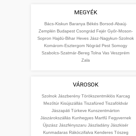
MEGYÉK
Bács-Kiskun
Baranya
Békés
Borsod-Abaúj-
Zemplén
Budapest
Csongrád
Fejér
Győr-Moson-
Sopron
Hajdú-Bihar
Heves
Jász-Nagykun-Szolnok
Komárom-Esztergom
Nógrád
Pest
Somogy
Szabolcs-Szatmár-Bereg
Tolna
Vas
Veszprém
Zala
VÁROSOK
Szolnok
Jászberény
Törökszentmiklós
Karcag
Mezőtúr
Kisújszállás
Tiszafüred
Tiszaföldvár
Jászapáti
Túrkeve
Kunszentmárton
Jászárokszállás
Kunhegyes
Martfű
Fegyvernek
Újszász
Jászfényszaru
Jászladány
Jászkisér
Kunmadaras
Rákóczifalva
Kenderes
Tószeg