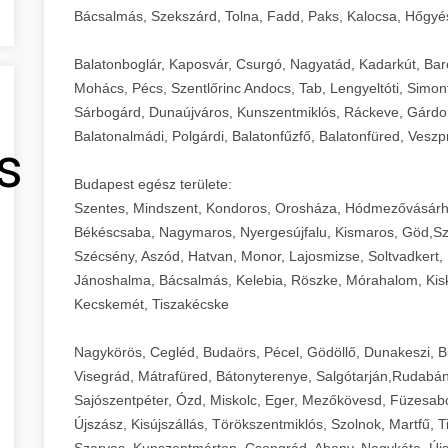
Bácsalmás, Szekszárd, Tolna, Fadd, Paks, Kalocsa, Hőgyé
Balatonboglár, Kaposvár, Csurgó, Nagyatád, Kadarkút, Barcs,
Mohács, Pécs, Szentlőrinc Andocs, Tab, Lengyeltóti, Simont
Sárbogárd, Dunaújváros, Kunszentmiklós, Ráckeve, Gárdony
Balatonalmádi, Polgárdi, Balatonfűzfő, Balatonfüred, Veszp
s
Budapest egész területe:
Szentes, Mindszent, Kondoros, Orosháza, Hódmezővásárh
Békéscsaba, Nagymaros, Nyergesújfalu, Kismaros, Göd,Sz
Szécsény, Aszód, Hatvan, Monor, Lajosmizse, Soltvadkert, 
Jánoshalma, Bácsalmás, Kelebia, Röszke, Mórahalom, Kisk
Kecskemét, Tiszakécske
Nagykörös, Cegléd, Budaörs, Pécel, Gödöllő, Dunakeszi, 
Visegrád, Mátrafüred, Bátonyterenye, Salgótarján,Rudabán
Sajószentpéter, Ózd, Miskolc, Eger, Mezőkövesd, Füzesabo
Újszász, Kisújszállás, Törökszentmiklós, Szolnok, Martfű,
Szarvas, Kunszentmárton, Csongrád, Abony, Nagykáta, Újs