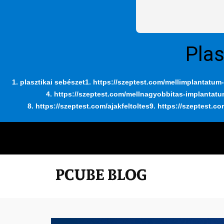
Plas
1. plasztikai sebészet
1. https://szeptest.com/mellimplantatum-
4. https://szeptest.com/mellnagyobbitas-implantat
8. https://szeptest.com/ajakfeltoltes
9. https://szeptest.co