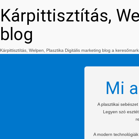
Kárpittisztítás, W
blog
Kárpittisztítás, Welpen, Plasztika Digitális marketing blog a keresőm
Mi a
A plasztikai sebésze
Legyen szó esztéti
r
A modern technológiák 