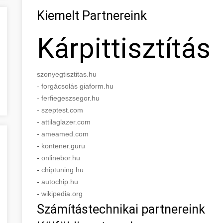
Kiemelt Partnereink
Kárpittisztítás
szonyegtisztitas.hu
-
forgácsolás giaform.hu
-
ferfiegeszsegor.hu
-
szeptest.com
-
attilaglazer.com
-
ameamed.com
-
kontener.guru
-
onlinebor.hu
-
chiptuning.hu
-
autochip.hu
-
wikipedia.org
Számítástechnikai partnereink