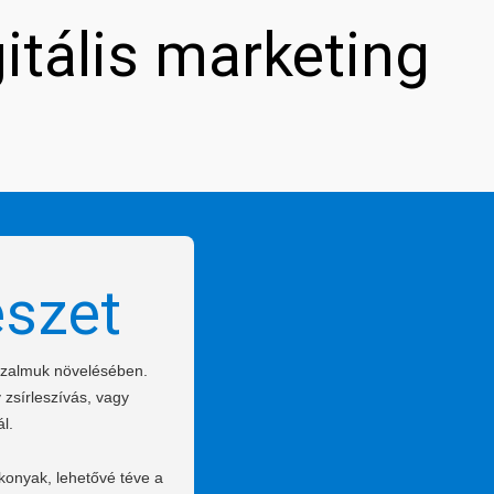
gitális marketing
észet
bizalmuk növelésében.
 zsírleszívás, vagy
l.
konyak, lehetővé téve a