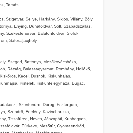
sz, Tamási
 Szigetvár, Sellye, Harkány, Siklós, Villány, Bóly,
ornya, Enying, Dunaföldvár, Solt, Szabadszállás,
, Székesfehérvár, Balatonföldvár, Siófok,
rém, Sátoraljaújhely
ely, Szeged, Battonya, Mezőkovácsháza,
ob, Rétság, Balassagyarmat, Romhány, Hollókő,
Kiskőrös, Kecel, Dusnok, Kiskunhalas,
unmajsa, Kistelek, Kiskunfélegyháza, Bugac,
Budakeszi, Szentendre, Dorog, Esztergom,
ya, Szendrő, Edelény, Kazincbarcika,
ny, Tiszafüred, Heves, Jászapáti, Kunhegyes,
 Tiszaföldvár, Túrkeve, Mezőtúr, Gyomaendrőd,
zász, Jászberény, Jászfényszaru,