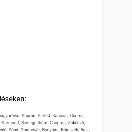
léseken:
agyaróvár, Sopron, Fertőd, Kapuvár, Csorna,
, Körmend, Szentgotthárd, Csepreg, Zalalövő,
mló, Sásd, Dombóvár, Bonyhád, Bátaszék, Baja,