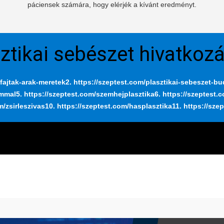
páciensek számára, hogy elérjék a kívánt eredményt.
ztikai sebészet hivatkoz
fajtak-arak-meretek
2. https://szeptest.com/plasztikai-sebeszet-b
ummal
5. https://szeptest.com/szemhejplasztika
6. https://szeptest.
m/zsirleszivas
10. https://szeptest.com/hasplasztika
11. https://sze