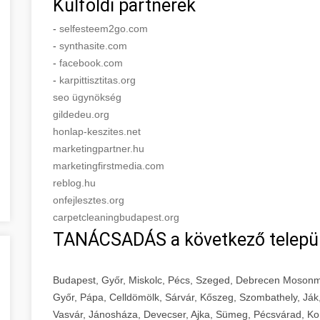
Külföldi partnerek
-
selfesteem2go.com
-
synthasite.com
-
facebook.com
-
karpittisztitas.org
seo ügynökség
gildedeu.org
honlap-keszites.net
marketingpartner.hu
marketingfirstmedia.com
reblog.hu
onfejlesztes.org
carpetcleaningbudapest.org
TANÁCSADÁS a következő telepü
Budapest, Győr, Miskolc, Pécs, Szeged, Debrecen Mosonm
Győr, Pápa, Celldömölk, Sárvár, Kőszeg, Szombathely, Ják
Vasvár, Jánosháza, Devecser, Ajka, Sümeg, Pécsvárad, Ko