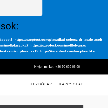
ások:
udapest
3. https://szeptest.com/plasztikai-sebesz-dr-laszlo-zsolt
com/mellplasztika
7. https://szeptest.com/mellfelvarras
ptest.com/orrplasztika
12. https://szeptest.com/arcplasztika
Hívjon minket: +36 70 629 06 90
KEZDŐLAP
KAPCSOLAT