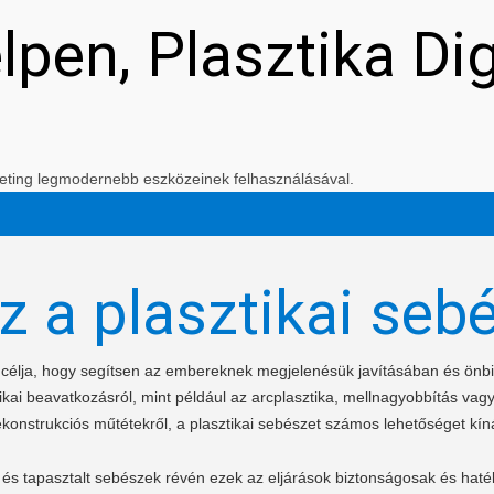
elpen, Plasztika Di
arketing legmodernebb eszközeinek felhasználásával.
z a plasztikai seb
t célja, hogy segítsen az embereknek megjelenésük javításában és ön
kai beavatkozásról, mint például az arcplasztika, mellnagyobbítás vagy
ekonstrukciós műtétekről, a plasztikai sebészet számos lehetőséget kíná
és tapasztalt sebészek révén ezek az eljárások biztonságosak és haté