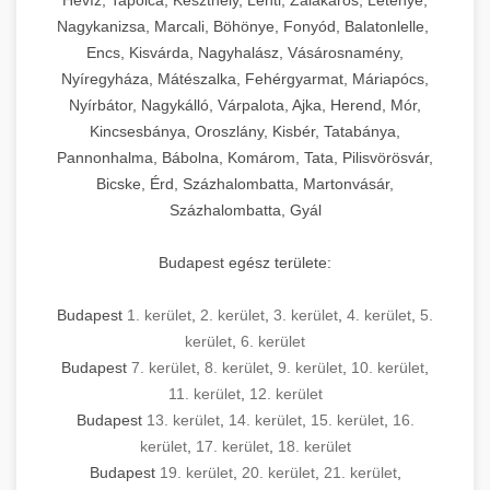
Hévíz, Tapolca, Keszthely, Lenti, Zalakaros, Letenye,
Nagykanizsa, Marcali, Böhönye, Fonyód, Balatonlelle,
Encs, Kisvárda, Nagyhalász, Vásárosnamény,
Nyíregyháza, Mátészalka, Fehérgyarmat, Máriapócs,
Nyírbátor, Nagykálló, Várpalota, Ajka, Herend, Mór,
Kincsesbánya, Oroszlány, Kisbér, Tatabánya,
Pannonhalma, Bábolna, Komárom, Tata, Pilisvörösvár,
Bicske, Érd, Százhalombatta, Martonvásár,
Százhalombatta, Gyál
Budapest egész területe:
Budapest
1. kerület
,
2. kerület
,
3. kerület
,
4. kerület
,
5.
kerület
,
6. kerület
Budapest
7. kerület
,
8. kerület
,
9. kerület
,
10. kerület
,
11. kerület
,
12. kerület
Budapest
13. kerület
,
14. kerület
,
15. kerület
,
16.
kerület
,
17. kerület
,
18. kerület
Budapest
19. kerület
,
20. kerület
,
21. kerület
,