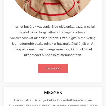
Internet búvárok vagyunk. Blog oldalunkat azzal a céllal
hoztuk létre, hogy
láthatóbbá tegyük a hazai
vállalkozásokat
az online térben. Ezt
a digitális marketing
legmodernebb eszközeinek a használatával érjük el. A
Blog oldalunkon való megjelenéshez, kérünk küld el
üzenetedet a Kapcsolat menüpontban.
Kapcsolat
MEGYÉK
Bács-Kiskun
Baranya
Békés
Borsod-Abaúj-Zemplén
Budapest
Csongrád
Fejér
Győr-Moson-Sopron
Hajdú-Bihar