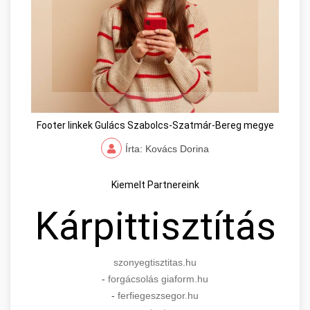
Footer linkek Gulács Szabolcs-Szatmár-Bereg megye
Írta: Kovács Dorina
Kiemelt Partnereink
Kárpittisztítás
szonyegtisztitas.hu
-
forgácsolás giaform.hu
-
ferfiegeszsegor.hu