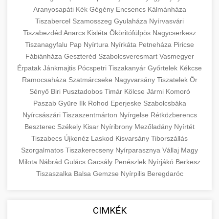
Aranyosapáti
Kék
Gégény
Encsencs
Kálmánháza
Tiszabercel
Szamosszeg
Gyulaháza
Nyírvasvári
Tiszabezdéd
Anarcs
Kisléta
Ököritófülpös
Nagycserkesz
Tiszanagyfalu
Pap
Nyírtura
Nyírkáta
Petneháza
Piricse
Fábiánháza
Geszteréd
Szabolcsveresmart
Vasmegyer
Érpatak
Jánkmajtis
Pócspetri
Tiszakanyár
Győrtelek
Kékcse
Ramocsaháza
Szatmárcseke
Nagyvarsány
Tiszatelek
Őr
Sényő
Biri
Pusztadobos
Timár
Kölcse
Jármi
Komoró
Paszab
Gyüre
Ilk
Rohod
Eperjeske
Szabolcsbáka
Nyírcsászári
Tiszaszentmárton
Nyírgelse
Rétközberencs
Beszterec
Székely
Kisar
Nyíribrony
Mezőladány
Nyírtét
Tiszabecs
Újkenéz
Laskod
Kisvarsány
Tiborszállás
Szorgalmatos
Tiszakerecseny
Nyírparasznya
Vállaj
Magy
Milota
Nábrád
Gulács
Gacsály
Penészlek
Nyírjákó
Berkesz
Tiszaszalka
Balsa
Gemzse
Nyírpilis
Beregdaróc
CIMKÉK