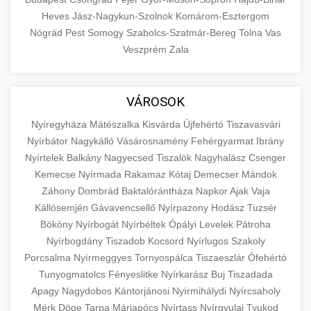
Heves
Jász-Nagykun-Szolnok
Komárom-Esztergom
Nógrád
Pest
Somogy
Szabolcs-Szatmár-Bereg
Tolna
Vas
Veszprém
Zala
VÁROSOK
Nyíregyháza
Mátészalka
Kisvárda
Újfehértó
Tiszavasvári
Nyírbátor
Nagykálló
Vásárosnamény
Fehérgyarmat
Ibrány
Nyírtelek
Balkány
Nagyecsed
Tiszalök
Nagyhalász
Csenger
Kemecse
Nyírmada
Rakamaz
Kótaj
Demecser
Mándok
Záhony
Dombrád
Baktalórántháza
Napkor
Ajak
Vaja
Kállósemjén
Gávavencsellő
Nyírpazony
Hodász
Tuzsér
Bököny
Nyírbogát
Nyírbéltek
Ópályi
Levelek
Pátroha
Nyírbogdány
Tiszadob
Kocsord
Nyírlugos
Szakoly
Porcsalma
Nyírmeggyes
Tornyospálca
Tiszaeszlár
Ófehértó
Tunyogmatolcs
Fényeslitke
Nyírkarász
Buj
Tiszadada
Apagy
Nagydobos
Kántorjánosi
Nyírmihálydi
Nyírcsaholy
Mérk
Döge
Tarpa
Máriapócs
Nyírtass
Nyírgyulaj
Tyukod