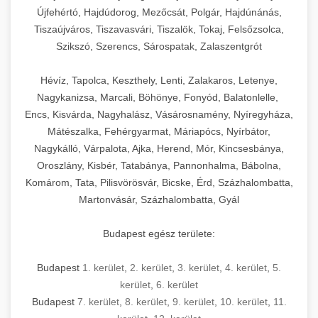
Újfehértó, Hajdúdorog, Mezőcsát, Polgár, Hajdúnánás,
Tiszaújváros, Tiszavasvári, Tiszalök, Tokaj, Felsőzsolca,
Szikszó, Szerencs, Sárospatak, Zalaszentgrót
Hévíz, Tapolca, Keszthely, Lenti, Zalakaros, Letenye,
Nagykanizsa, Marcali, Böhönye, Fonyód, Balatonlelle,
Encs, Kisvárda, Nagyhalász, Vásárosnamény, Nyíregyháza,
Mátészalka, Fehérgyarmat, Máriapócs, Nyírbátor,
Nagykálló, Várpalota, Ajka, Herend, Mór, Kincsesbánya,
Oroszlány, Kisbér, Tatabánya, Pannonhalma, Bábolna,
Komárom, Tata, Pilisvörösvár, Bicske, Érd, Százhalombatta,
Martonvásár, Százhalombatta, Gyál
Budapest egész területe:
Budapest
1. kerület
,
2. kerület
,
3. kerület
,
4. kerület
,
5.
kerület
,
6. kerület
Budapest
7. kerület
,
8. kerület
,
9. kerület
,
10. kerület
,
11.