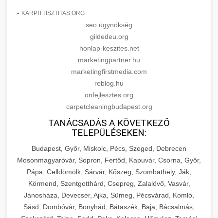
-
KARPITTISZTITAS.ORG
seo ügynökség
gildedeu.org
honlap-keszites.net
marketingpartner.hu
marketingfirstmedia.com
reblog.hu
onfejlesztes.org
carpetcleaningbudapest.org
TANÁCSADÁS A KÖVETKEZŐ
TELEPÜLÉSEKEN:
Budapest, Győr, Miskolc, Pécs, Szeged, Debrecen
Mosonmagyaróvár, Sopron, Fertőd, Kapuvár, Csorna, Győr,
Pápa, Celldömölk, Sárvár, Kőszeg, Szombathely, Ják,
Körmend, Szentgotthárd, Csepreg, Zalalövő, Vasvár,
Jánosháza, Devecser, Ajka, Sümeg, Pécsvárad, Komló,
Sásd, Dombóvár, Bonyhád, Bátaszék, Baja, Bácsalmás,