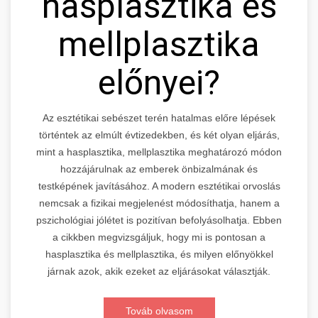
hasplasztika és
mellplasztika
előnyei?
Az esztétikai sebészet terén hatalmas előre lépések
történtek az elmúlt évtizedekben, és két olyan eljárás,
mint a hasplasztika, mellplasztika meghatározó módon
hozzájárulnak az emberek önbizalmának és
testképének javításához. A modern esztétikai orvoslás
nemcsak a fizikai megjelenést módosíthatja, hanem a
pszichológiai jólétet is pozitívan befolyásolhatja. Ebben
a cikkben megvizsgáljuk, hogy mi is pontosan a
hasplasztika és mellplasztika, és milyen előnyökkel
járnak azok, akik ezeket az eljárásokat választják.
Továb olvasom