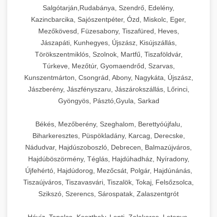
Salgótarján,Rudabánya, Szendrő, Edelény,
Kazincbarcika, Sajószentpéter, Ózd, Miskolc, Eger,
Mezőkövesd, Füzesabony, Tiszafüred, Heves,
Jászapáti, Kunhegyes, Újszász, Kisújszállás,
Törökszentmiklós, Szolnok, Martfű, Tiszaföldvár,
Túrkeve, Mezőtúr, Gyomaendrőd, Szarvas,
Kunszentmárton, Csongrád, Abony, Nagykáta, Újszász,
Jászberény, Jászfényszaru, Jászárokszállás, Lőrinci,
Gyöngyös, Pásztó,Gyula, Sarkad
Békés, Mezőberény, Szeghalom, Berettyóújfalu,
Biharkeresztes, Püspökladány, Karcag, Derecske,
Nádudvar, Hajdúszoboszló, Debrecen, Balmazújváros,
Hajdúböszörmény, Téglás, Hajdúhadház, Nyíradony,
Újfehértó, Hajdúdorog, Mezőcsát, Polgár, Hajdúnánás,
Tiszaújváros, Tiszavasvári, Tiszalök, Tokaj, Felsőzsolca,
Szikszó, Szerencs, Sárospatak, Zalaszentgrót