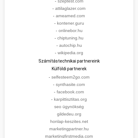
-
szeptest.com
-
attilaglazer.com
-
ameamed.com
-
kontener.guru
-
onlinebor.hu
-
chiptuning.hu
-
autochip.hu
-
wikipedia.org
Számítástechnikai partnereink
Külföldi partnerek
-
selfesteem2go.com
-
synthasite.com
-
facebook.com
-
karpittisztitas.org
seo ügynökség
gildedeu.org
honlap-keszites.net
marketingpartner.hu
marketingfirstmedia.com