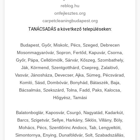
reblog.hu
onfejlesztes.org
carpetcleaningbudapest.org
TANÁCSADÁS a következő településeken:
Budapest, Győr, Miskolc, Pécs, Szeged, Debrecen
Mosonmagyaróvár, Sopron, Fertőd, Kapuvár, Csorna,
Győr, Pápa, Celldömölk, Sárvár, Kőszeg, Szombathely,
Ják, Körmend, Szentgotthárd, Csepreg, Zalalövő,
Vasvár, Jánosháza, Devecser, Ajka, Sümeg, Pécsvárad,
Komló, Sásd, Dombóvár, Bonyhád, Bátaszék, Baja,
Bácsalmás, Szekszárd, Tolna, Fadd, Paks, Kalocsa,
Hőgyész, Tamási
Balatonboglár, Kaposvár, Csurgó, Nagyatád, Kadarkút,
Barcs, Szigetvár, Sellye, Harkány, Siklós, Villány, Bóly,
Mohács, Pécs, Szentlőrinc Andocs, Tab, Lengyeltóti,
Simontornya, Enying, Dunaföldvár, Solt, Szabadszállás,