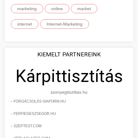
marketing
online
market
internet
Internet-Marketing
KIEMELT PARTNEREINK
Kárpittisztítás
szonyegtisztitas.hu
-
FORGÁCSOLÁS GIAFORM.HU
-
FERFIEGESZSEGOR.HU
-
SZEPTEST.COM
-