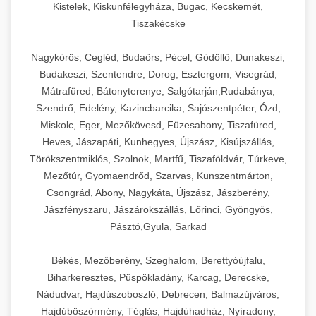
Kistelek, Kiskunfélegyháza, Bugac, Kecskemét,
Tiszakécske
Nagykörös, Cegléd, Budaörs, Pécel, Gödöllő, Dunakeszi,
Budakeszi, Szentendre, Dorog, Esztergom, Visegrád,
Mátrafüred, Bátonyterenye, Salgótarján,Rudabánya,
Szendrő, Edelény, Kazincbarcika, Sajószentpéter, Ózd,
Miskolc, Eger, Mezőkövesd, Füzesabony, Tiszafüred,
Heves, Jászapáti, Kunhegyes, Újszász, Kisújszállás,
Törökszentmiklós, Szolnok, Martfű, Tiszaföldvár, Túrkeve,
Mezőtúr, Gyomaendrőd, Szarvas, Kunszentmárton,
Csongrád, Abony, Nagykáta, Újszász, Jászberény,
Jászfényszaru, Jászárokszállás, Lőrinci, Gyöngyös,
Pásztó,Gyula, Sarkad
Békés, Mezőberény, Szeghalom, Berettyóújfalu,
Biharkeresztes, Püspökladány, Karcag, Derecske,
Nádudvar, Hajdúszoboszló, Debrecen, Balmazújváros,
Hajdúböszörmény, Téglás, Hajdúhadház, Nyíradony,