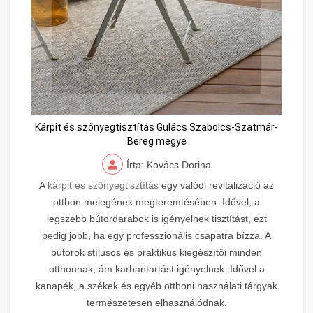
Kárpit és szőnyegtisztítás Gulács Szabolcs-Szatmár-
Bereg megye
Írta: Kovács Dorina
A
kárpit és szőnyegtisztítás
egy valódi revitalizáció az
otthon melegének megteremtésében. Idővel, a
legszebb bútordarabok is igényelnek tisztítást, ezt
pedig jobb, ha egy professzionális csapatra bízza. A
bútorok stílusos és praktikus kiegészítői minden
otthonnak, ám karbantartást igényelnek. Idővel a
kanapék, a székek és egyéb otthoni használati tárgyak
természetesen elhasználódnak.