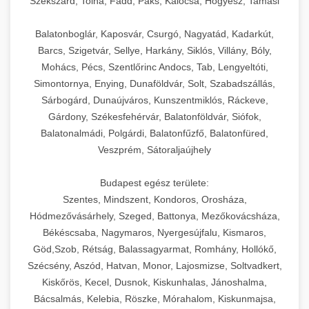
Szekszárd, Tolna, Fadd, Paks, Kalocsa, Hőgyész, Tamási
Balatonboglár, Kaposvár, Csurgó, Nagyatád, Kadarkút,
Barcs, Szigetvár, Sellye, Harkány, Siklós, Villány, Bóly,
Mohács, Pécs, Szentlőrinc Andocs, Tab, Lengyeltóti,
Simontornya, Enying, Dunaföldvár, Solt, Szabadszállás,
Sárbogárd, Dunaújváros, Kunszentmiklós, Ráckeve,
Gárdony, Székesfehérvár, Balatonföldvár, Siófok,
Balatonalmádi, Polgárdi, Balatonfűzfő, Balatonfüred,
Veszprém, Sátoraljaújhely
Budapest egész területe:
Szentes, Mindszent, Kondoros, Orosháza,
Hódmezővásárhely, Szeged, Battonya, Mezőkovácsháza,
Békéscsaba, Nagymaros, Nyergesújfalu, Kismaros,
Göd,Szob, Rétság, Balassagyarmat, Romhány, Hollókő,
Szécsény, Aszód, Hatvan, Monor, Lajosmizse, Soltvadkert,
Kiskőrös, Kecel, Dusnok, Kiskunhalas, Jánoshalma,
Bácsalmás, Kelebia, Röszke, Mórahalom, Kiskunmajsa,