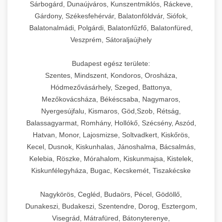
Sárbogárd, Dunaújváros, Kunszentmiklós, Ráckeve,
Gárdony, Székesfehérvár, Balatonföldvár, Siófok,
Balatonalmádi, Polgárdi, Balatonfűzfő, Balatonfüred,
Veszprém, Sátoraljaújhely
Budapest egész területe:
Szentes, Mindszent, Kondoros, Orosháza,
Hódmezővásárhely, Szeged, Battonya,
Mezőkovácsháza, Békéscsaba, Nagymaros,
Nyergesújfalu, Kismaros, Göd,Szob, Rétság,
Balassagyarmat, Romhány, Hollókő, Szécsény, Aszód,
Hatvan, Monor, Lajosmizse, Soltvadkert, Kiskőrös,
Kecel, Dusnok, Kiskunhalas, Jánoshalma, Bácsalmás,
Kelebia, Röszke, Mórahalom, Kiskunmajsa, Kistelek,
Kiskunfélegyháza, Bugac, Kecskemét, Tiszakécske
Nagykörös, Cegléd, Budaörs, Pécel, Gödöllő,
Dunakeszi, Budakeszi, Szentendre, Dorog, Esztergom,
Visegrád, Mátrafüred, Bátonyterenye,