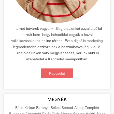
Internet búvárok vagyunk. Blog oldalunkat azzal a céllal
hoztuk létre, hogy
láthatóbbá tegyük a hazai
vállalkozásokat
az online térben. Ezt
a digitális marketing
legmodernebb eszközeinek a használatával érjük el. A
Blog oldalunkon való megjelenéshez, kérünk küld el
üzenetedet a Kapcsolat menüpontban.
Kapcsolat
MEGYÉK
Bács-Kiskun
Baranya
Békés
Borsod-Abaúj-Zemplén
Budapest
Csongrád
Fejér
Győr-Moson-Sopron
Hajdú-Bihar