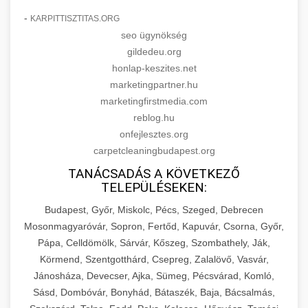
-
KARPITTISZTITAS.ORG
seo ügynökség
gildedeu.org
honlap-keszites.net
marketingpartner.hu
marketingfirstmedia.com
reblog.hu
onfejlesztes.org
carpetcleaningbudapest.org
TANÁCSADÁS A KÖVETKEZŐ
TELEPÜLÉSEKEN:
Budapest, Győr, Miskolc, Pécs, Szeged, Debrecen
Mosonmagyaróvár, Sopron, Fertőd, Kapuvár, Csorna, Győr,
Pápa, Celldömölk, Sárvár, Kőszeg, Szombathely, Ják,
Körmend, Szentgotthárd, Csepreg, Zalalövő, Vasvár,
Jánosháza, Devecser, Ajka, Sümeg, Pécsvárad, Komló,
Sásd, Dombóvár, Bonyhád, Bátaszék, Baja, Bácsalmás,