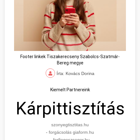
Footer linkek Tiszakerecseny Szabolcs-Szatmár-
Bereg megye
Írta: Kovács Dorina
Kiemelt Partnereink
Kárpittisztítás
szonyegtisztitas.hu
-
forgácsolás giaform.hu
-
ferfiegeszsegor.hu