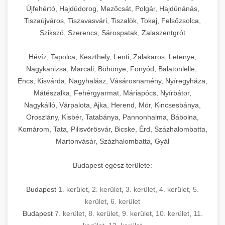
Újfehértó, Hajdúdorog, Mezőcsát, Polgár, Hajdúnánás,
Tiszaújváros, Tiszavasvári, Tiszalök, Tokaj, Felsőzsolca,
Szikszó, Szerencs, Sárospatak, Zalaszentgrót
Hévíz, Tapolca, Keszthely, Lenti, Zalakaros, Letenye,
Nagykanizsa, Marcali, Böhönye, Fonyód, Balatonlelle,
Encs, Kisvárda, Nagyhalász, Vásárosnamény, Nyíregyháza,
Mátészalka, Fehérgyarmat, Máriapócs, Nyírbátor,
Nagykálló, Várpalota, Ajka, Herend, Mór, Kincsesbánya,
Oroszlány, Kisbér, Tatabánya, Pannonhalma, Bábolna,
Komárom, Tata, Pilisvörösvár, Bicske, Érd, Százhalombatta,
Martonvásár, Százhalombatta, Gyál
Budapest egész területe:
Budapest
1. kerület
,
2. kerület
,
3. kerület
,
4. kerület
,
5.
kerület
,
6. kerület
Budapest
7. kerület
,
8. kerület
,
9. kerület
,
10. kerület
,
11.