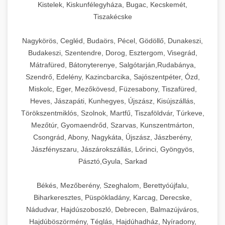
Kistelek, Kiskunfélegyháza, Bugac, Kecskemét,
Tiszakécske
Nagykörös, Cegléd, Budaörs, Pécel, Gödöllő, Dunakeszi,
Budakeszi, Szentendre, Dorog, Esztergom, Visegrád,
Mátrafüred, Bátonyterenye, Salgótarján,Rudabánya,
Szendrő, Edelény, Kazincbarcika, Sajószentpéter, Ózd,
Miskolc, Eger, Mezőkövesd, Füzesabony, Tiszafüred,
Heves, Jászapáti, Kunhegyes, Újszász, Kisújszállás,
Törökszentmiklós, Szolnok, Martfű, Tiszaföldvár, Túrkeve,
Mezőtúr, Gyomaendrőd, Szarvas, Kunszentmárton,
Csongrád, Abony, Nagykáta, Újszász, Jászberény,
Jászfényszaru, Jászárokszállás, Lőrinci, Gyöngyös,
Pásztó,Gyula, Sarkad
Békés, Mezőberény, Szeghalom, Berettyóújfalu,
Biharkeresztes, Püspökladány, Karcag, Derecske,
Nádudvar, Hajdúszoboszló, Debrecen, Balmazújváros,
Hajdúböszörmény, Téglás, Hajdúhadház, Nyíradony,