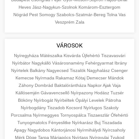
Heves
Jász-Nagykun-Szolnok
Komárom-Esztergom
Nógrád
Pest
Somogy
Szabolcs-Szatmár-Bereg
Tolna
Vas
Veszprém
Zala
VÁROSOK
Nyíregyháza
Mátészalka
Kisvárda
Újfehértó
Tiszavasvári
Nyírbátor
Nagykálló
Vásárosnamény
Fehérgyarmat
Ibrány
Nyírtelek
Balkány
Nagyecsed
Tiszalök
Nagyhalász
Csenger
Kemecse
Nyírmada
Rakamaz
Kótaj
Demecser
Mándok
Záhony
Dombrád
Baktalórántháza
Napkor
Ajak
Vaja
Kállósemjén
Gávavencsellő
Nyírpazony
Hodász
Tuzsér
Bököny
Nyírbogát
Nyírbéltek
Ópályi
Levelek
Pátroha
Nyírbogdány
Tiszadob
Kocsord
Nyírlugos
Szakoly
Porcsalma
Nyírmeggyes
Tornyospálca
Tiszaeszlár
Ófehértó
Tunyogmatolcs
Fényeslitke
Nyírkarász
Buj
Tiszadada
Apagy
Nagydobos
Kántorjánosi
Nyírmihálydi
Nyírcsaholy
Mérk
Döge
Tarpa
Máriapócs
Nyírtass
Nyírgyulaj
Tyukod