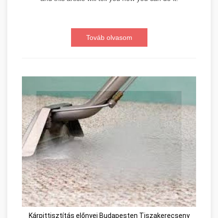
Továb olvasom
Kárpittisztítás előnyei Budapesten Tiszakerecseny