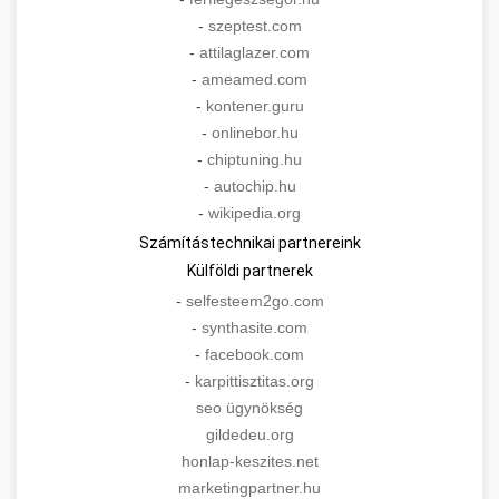
-
szeptest.com
-
attilaglazer.com
-
ameamed.com
-
kontener.guru
-
onlinebor.hu
-
chiptuning.hu
-
autochip.hu
-
wikipedia.org
Számítástechnikai partnereink
Külföldi partnerek
-
selfesteem2go.com
-
synthasite.com
-
facebook.com
-
karpittisztitas.org
seo ügynökség
gildedeu.org
honlap-keszites.net
marketingpartner.hu