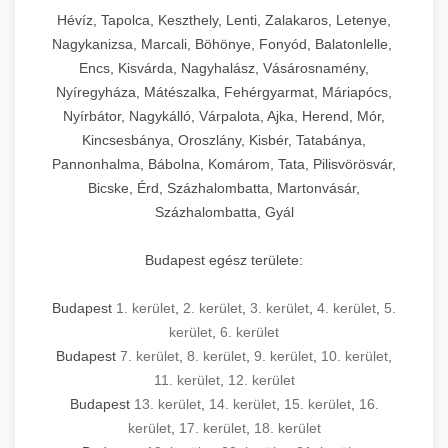
Hévíz, Tapolca, Keszthely, Lenti, Zalakaros, Letenye,
Nagykanizsa, Marcali, Böhönye, Fonyód, Balatonlelle,
Encs, Kisvárda, Nagyhalász, Vásárosnamény,
Nyíregyháza, Mátészalka, Fehérgyarmat, Máriapócs,
Nyírbátor, Nagykálló, Várpalota, Ajka, Herend, Mór,
Kincsesbánya, Oroszlány, Kisbér, Tatabánya,
Pannonhalma, Bábolna, Komárom, Tata, Pilisvörösvár,
Bicske, Érd, Százhalombatta, Martonvásár,
Százhalombatta, Gyál
Budapest egész területe:
Budapest
1. kerület
,
2. kerület
,
3. kerület
,
4. kerület
,
5.
kerület
,
6. kerület
Budapest
7. kerület
,
8. kerület
,
9. kerület
,
10. kerület
,
11. kerület
,
12. kerület
Budapest
13. kerület
,
14. kerület
,
15. kerület
,
16.
kerület
,
17. kerület
,
18. kerület