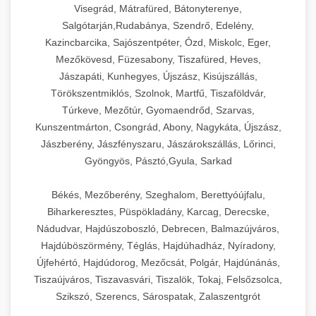
Visegrád, Mátrafüred, Bátonyterenye,
Salgótarján,Rudabánya, Szendrő, Edelény,
Kazincbarcika, Sajószentpéter, Ózd, Miskolc, Eger,
Mezőkövesd, Füzesabony, Tiszafüred, Heves,
Jászapáti, Kunhegyes, Újszász, Kisújszállás,
Törökszentmiklós, Szolnok, Martfű, Tiszaföldvár,
Túrkeve, Mezőtúr, Gyomaendrőd, Szarvas,
Kunszentmárton, Csongrád, Abony, Nagykáta, Újszász,
Jászberény, Jászfényszaru, Jászárokszállás, Lőrinci,
Gyöngyös, Pásztó,Gyula, Sarkad
Békés, Mezőberény, Szeghalom, Berettyóújfalu,
Biharkeresztes, Püspökladány, Karcag, Derecske,
Nádudvar, Hajdúszoboszló, Debrecen, Balmazújváros,
Hajdúböszörmény, Téglás, Hajdúhadház, Nyíradony,
Újfehértó, Hajdúdorog, Mezőcsát, Polgár, Hajdúnánás,
Tiszaújváros, Tiszavasvári, Tiszalök, Tokaj, Felsőzsolca,
Szikszó, Szerencs, Sárospatak, Zalaszentgrót