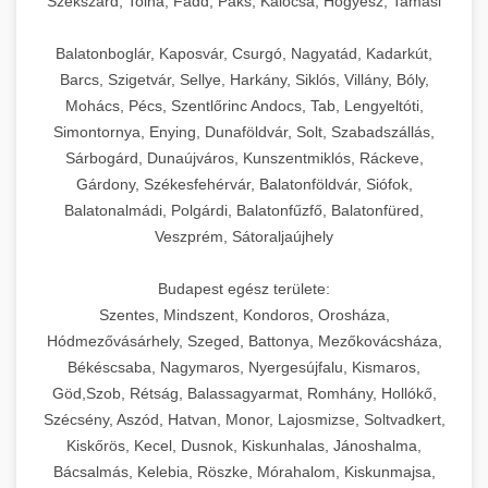
Szekszárd, Tolna, Fadd, Paks, Kalocsa, Hőgyész, Tamási
Balatonboglár, Kaposvár, Csurgó, Nagyatád, Kadarkút,
Barcs, Szigetvár, Sellye, Harkány, Siklós, Villány, Bóly,
Mohács, Pécs, Szentlőrinc Andocs, Tab, Lengyeltóti,
Simontornya, Enying, Dunaföldvár, Solt, Szabadszállás,
Sárbogárd, Dunaújváros, Kunszentmiklós, Ráckeve,
Gárdony, Székesfehérvár, Balatonföldvár, Siófok,
Balatonalmádi, Polgárdi, Balatonfűzfő, Balatonfüred,
Veszprém, Sátoraljaújhely
Budapest egész területe:
Szentes, Mindszent, Kondoros, Orosháza,
Hódmezővásárhely, Szeged, Battonya, Mezőkovácsháza,
Békéscsaba, Nagymaros, Nyergesújfalu, Kismaros,
Göd,Szob, Rétság, Balassagyarmat, Romhány, Hollókő,
Szécsény, Aszód, Hatvan, Monor, Lajosmizse, Soltvadkert,
Kiskőrös, Kecel, Dusnok, Kiskunhalas, Jánoshalma,
Bácsalmás, Kelebia, Röszke, Mórahalom, Kiskunmajsa,