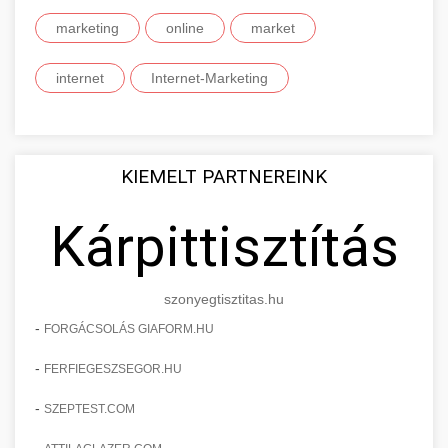
marketing
online
market
internet
Internet-Marketing
KIEMELT PARTNEREINK
Kárpittisztítás
szonyegtisztitas.hu
-
FORGÁCSOLÁS GIAFORM.HU
-
FERFIEGESZSEGOR.HU
-
SZEPTEST.COM
-