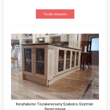
Továb olvasom
Konyhabútor Tiszakerecseny Szabolcs-Szatmár-
Bereg megye