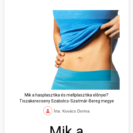
Mik a hasplasztika és mellplasztika előnyei?
Tiszakerecseny Szabolcs-Szatmár-Bereg megye
Írta: Kovács Dorina
Mik a