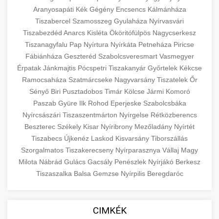
Aranyosapáti
Kék
Gégény
Encsencs
Kálmánháza
Tiszabercel
Szamosszeg
Gyulaháza
Nyírvasvári
Tiszabezdéd
Anarcs
Kisléta
Ököritófülpös
Nagycserkesz
Tiszanagyfalu
Pap
Nyírtura
Nyírkáta
Petneháza
Piricse
Fábiánháza
Geszteréd
Szabolcsveresmart
Vasmegyer
Érpatak
Jánkmajtis
Pócspetri
Tiszakanyár
Győrtelek
Kékcse
Ramocsaháza
Szatmárcseke
Nagyvarsány
Tiszatelek
Őr
Sényő
Biri
Pusztadobos
Timár
Kölcse
Jármi
Komoró
Paszab
Gyüre
Ilk
Rohod
Eperjeske
Szabolcsbáka
Nyírcsászári
Tiszaszentmárton
Nyírgelse
Rétközberencs
Beszterec
Székely
Kisar
Nyíribrony
Mezőladány
Nyírtét
Tiszabecs
Újkenéz
Laskod
Kisvarsány
Tiborszállás
Szorgalmatos
Tiszakerecseny
Nyírparasznya
Vállaj
Magy
Milota
Nábrád
Gulács
Gacsály
Penészlek
Nyírjákó
Berkesz
Tiszaszalka
Balsa
Gemzse
Nyírpilis
Beregdaróc
CIMKÉK