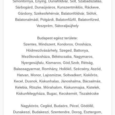
Simontornya, Enying, Dunaföldvár, Solt, Szabadszállás,
Sárbogárd, Dunaújváros, Kunszentmiklós, Ráckeve,
Gárdony, Székesfehérvár, Balatonföldvár, Siófok,
Balatonalmádi, Polgárdi, Balatonfűzfő, Balatonfüred,
Veszprém, Sátoraljaújhely
Budapest egész területe:
Szentes, Mindszent, Kondoros, Orosháza,
Hódmezővásárhely, Szeged, Battonya,
Mezőkovácsháza, Békéscsaba, Nagymaros,
Nyergesújfalu, Kismaros, Göd,Szob, Rétság,
Balassagyarmat, Romhány, Hollókő, Szécsény, Aszód,
Hatvan, Monor, Lajosmizse, Soltvadkert, Kiskőrös,
Kecel, Dusnok, Kiskunhalas, Jánoshalma, Bácsalmás,
Kelebia, Röszke, Mórahalom, Kiskunmajsa, Kistelek,
Kiskunfélegyháza, Bugac, Kecskemét, Tiszakécske
Nagykörös, Cegléd, Budaörs, Pécel, Gödöllő,
Dunakeszi, Budakeszi, Szentendre, Dorog, Esztergom,