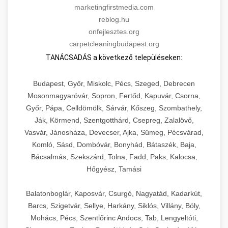
marketingfirstmedia.com
reblog.hu
onfejlesztes.org
carpetcleaningbudapest.org
TANÁCSADÁS a következő településeken:
Budapest, Győr, Miskolc, Pécs, Szeged, Debrecen
Mosonmagyaróvár, Sopron, Fertőd, Kapuvár, Csorna,
Győr, Pápa, Celldömölk, Sárvár, Kőszeg, Szombathely,
Ják, Körmend, Szentgotthárd, Csepreg, Zalalövő,
Vasvár, Jánosháza, Devecser, Ajka, Sümeg, Pécsvárad,
Komló, Sásd, Dombóvár, Bonyhád, Bátaszék, Baja,
Bácsalmás, Szekszárd, Tolna, Fadd, Paks, Kalocsa,
Hőgyész, Tamási
Balatonboglár, Kaposvár, Csurgó, Nagyatád, Kadarkút,
Barcs, Szigetvár, Sellye, Harkány, Siklós, Villány, Bóly,
Mohács, Pécs, Szentlőrinc Andocs, Tab, Lengyeltóti,