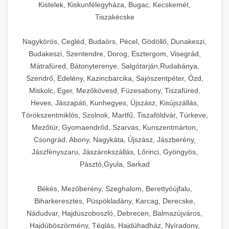
Kistelek, Kiskunfélegyháza, Bugac, Kecskemét,
Tiszakécske
Nagykörös, Cegléd, Budaörs, Pécel, Gödöllő, Dunakeszi,
Budakeszi, Szentendre, Dorog, Esztergom, Visegrád,
Mátrafüred, Bátonyterenye, Salgótarján,Rudabánya,
Szendrő, Edelény, Kazincbarcika, Sajószentpéter, Ózd,
Miskolc, Eger, Mezőkövesd, Füzesabony, Tiszafüred,
Heves, Jászapáti, Kunhegyes, Újszász, Kisújszállás,
Törökszentmiklós, Szolnok, Martfű, Tiszaföldvár, Túrkeve,
Mezőtúr, Gyomaendrőd, Szarvas, Kunszentmárton,
Csongrád, Abony, Nagykáta, Újszász, Jászberény,
Jászfényszaru, Jászárokszállás, Lőrinci, Gyöngyös,
Pásztó,Gyula, Sarkad
Békés, Mezőberény, Szeghalom, Berettyóújfalu,
Biharkeresztes, Püspökladány, Karcag, Derecske,
Nádudvar, Hajdúszoboszló, Debrecen, Balmazújváros,
Hajdúböszörmény, Téglás, Hajdúhadház, Nyíradony,