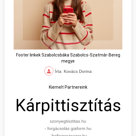
Footer linkek Szabolcsbáka Szabolcs-Szatmár-Bereg
megye
Írta: Kovács Dorina
Kiemelt Partnereink
Kárpittisztítás
szonyegtisztitas.hu
-
forgácsolás giaform.hu
-
ferfiegeszsegor.hu