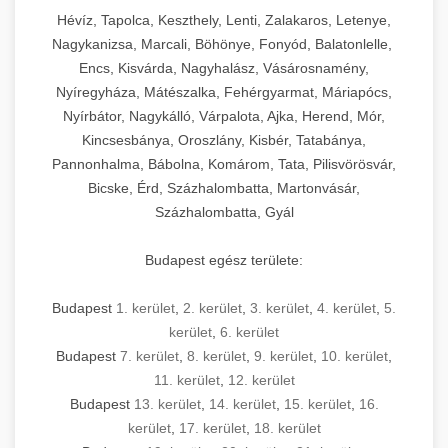
Hévíz, Tapolca, Keszthely, Lenti, Zalakaros, Letenye,
Nagykanizsa, Marcali, Böhönye, Fonyód, Balatonlelle,
Encs, Kisvárda, Nagyhalász, Vásárosnamény,
Nyíregyháza, Mátészalka, Fehérgyarmat, Máriapócs,
Nyírbátor, Nagykálló, Várpalota, Ajka, Herend, Mór,
Kincsesbánya, Oroszlány, Kisbér, Tatabánya,
Pannonhalma, Bábolna, Komárom, Tata, Pilisvörösvár,
Bicske, Érd, Százhalombatta, Martonvásár,
Százhalombatta, Gyál
Budapest egész területe:
Budapest
1. kerület
,
2. kerület
,
3. kerület
,
4. kerület
,
5.
kerület
,
6. kerület
Budapest
7. kerület
,
8. kerület
,
9. kerület
,
10. kerület
,
11. kerület
,
12. kerület
Budapest
13. kerület
,
14. kerület
,
15. kerület
,
16.
kerület
,
17. kerület
,
18. kerület