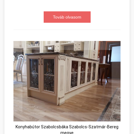
Továb olvasom
Konyhabútor Szabolcsbáka Szabolcs-Szatmár-Bereg
megye