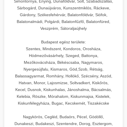
Simontornya, Enying, Dunaföldvár, Solt, Szabadszállás,
Sárbogárd, Dunaújváros, Kunszentmiklós, Ráckeve,
Gárdony, Székesfehérvár, Balatonföldvár, Siófok,
Balatonalmádi, Polgárdi, Balatonfűzfő, Balatonfüred,
Veszprém, Sátoraljaújhely
Budapest egész területe:
Szentes, Mindszent, Kondoros, Orosháza,
Hódmezővásárhely, Szeged, Battonya,
Mezőkovácsháza, Békéscsaba, Nagymaros,
Nyergesújfalu, Kismaros, Göd,Szob, Rétság,
Balassagyarmat, Romhány, Hollókő, Szécsény, Aszód,
Hatvan, Monor, Lajosmizse, Soltvadkert, Kiskőrös,
Kecel, Dusnok, Kiskunhalas, Jánoshalma, Bácsalmás,
Kelebia, Röszke, Mórahalom, Kiskunmajsa, Kistelek,
Kiskunfélegyháza, Bugac, Kecskemét, Tiszakécske
Nagykörös, Cegléd, Budaörs, Pécel, Gödöllő,
Dunakeszi, Budakeszi, Szentendre, Dorog, Esztergom,