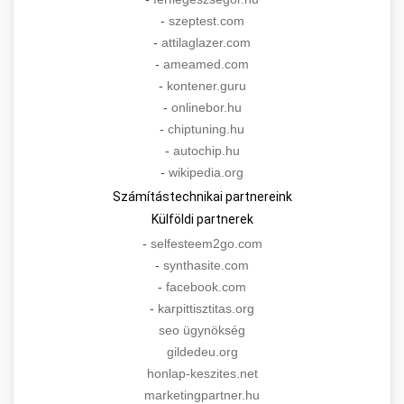
-
szeptest.com
-
attilaglazer.com
-
ameamed.com
-
kontener.guru
-
onlinebor.hu
-
chiptuning.hu
-
autochip.hu
-
wikipedia.org
Számítástechnikai partnereink
Külföldi partnerek
-
selfesteem2go.com
-
synthasite.com
-
facebook.com
-
karpittisztitas.org
seo ügynökség
gildedeu.org
honlap-keszites.net
marketingpartner.hu