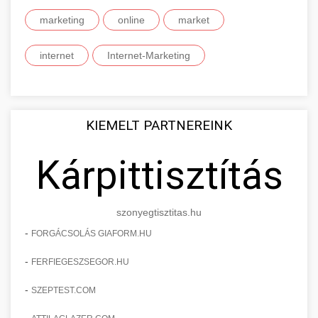
marketing
online
market
internet
Internet-Marketing
KIEMELT PARTNEREINK
Kárpittisztítás
szonyegtisztitas.hu
-
FORGÁCSOLÁS GIAFORM.HU
-
FERFIEGESZSEGOR.HU
-
SZEPTEST.COM
-