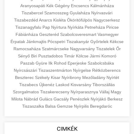
Aranyosapáti
Kék
Gégény
Encsencs
Kálmánháza
Tiszabercel
Szamosszeg
Gyulaháza
Nyírvasvári
Tiszabezdéd
Anarcs
Kisléta
Ököritófülpös
Nagycserkesz
Tiszanagyfalu
Pap
Nyírtura
Nyírkáta
Petneháza
Piricse
Fábiánháza
Geszteréd
Szabolcsveresmart
Vasmegyer
Érpatak
Jánkmajtis
Pócspetri
Tiszakanyár
Győrtelek
Kékcse
Ramocsaháza
Szatmárcseke
Nagyvarsány
Tiszatelek
Őr
Sényő
Biri
Pusztadobos
Timár
Kölcse
Jármi
Komoró
Paszab
Gyüre
Ilk
Rohod
Eperjeske
Szabolcsbáka
Nyírcsászári
Tiszaszentmárton
Nyírgelse
Rétközberencs
Beszterec
Székely
Kisar
Nyíribrony
Mezőladány
Nyírtét
Tiszabecs
Újkenéz
Laskod
Kisvarsány
Tiborszállás
Szorgalmatos
Tiszakerecseny
Nyírparasznya
Vállaj
Magy
Milota
Nábrád
Gulács
Gacsály
Penészlek
Nyírjákó
Berkesz
Tiszaszalka
Balsa
Gemzse
Nyírpilis
Beregdaróc
CIMKÉK