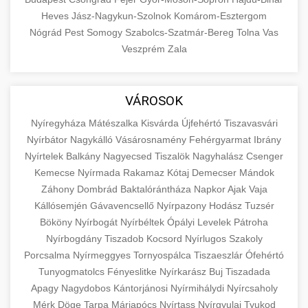
Heves
Jász-Nagykun-Szolnok
Komárom-Esztergom
Nógrád
Pest
Somogy
Szabolcs-Szatmár-Bereg
Tolna
Vas
Veszprém
Zala
VÁROSOK
Nyíregyháza
Mátészalka
Kisvárda
Újfehértó
Tiszavasvári
Nyírbátor
Nagykálló
Vásárosnamény
Fehérgyarmat
Ibrány
Nyírtelek
Balkány
Nagyecsed
Tiszalök
Nagyhalász
Csenger
Kemecse
Nyírmada
Rakamaz
Kótaj
Demecser
Mándok
Záhony
Dombrád
Baktalórántháza
Napkor
Ajak
Vaja
Kállósemjén
Gávavencsellő
Nyírpazony
Hodász
Tuzsér
Bököny
Nyírbogát
Nyírbéltek
Ópályi
Levelek
Pátroha
Nyírbogdány
Tiszadob
Kocsord
Nyírlugos
Szakoly
Porcsalma
Nyírmeggyes
Tornyospálca
Tiszaeszlár
Ófehértó
Tunyogmatolcs
Fényeslitke
Nyírkarász
Buj
Tiszadada
Apagy
Nagydobos
Kántorjánosi
Nyírmihálydi
Nyírcsaholy
Mérk
Döge
Tarpa
Máriapócs
Nyírtass
Nyírgyulaj
Tyukod