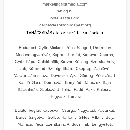
marketingfirstmedia.com
reblog.hu
onfejlesztes.org
carpetcleaningbudapest.org
TANÁCSADÁS a következő településeken:
Budapest, Győr, Miskolc, Pécs, Szeged, Debrecen
Mosonmagyaróvár, Sopron, Fertőd, Kapuvár, Csorna,
Győr, Pápa, Celldömölk, Sárvár, Kőszeg, Szombathely,
Ják, Körmend, Szentgotthárd, Csepreg, Zalalövő,
Vasvár, Jánosháza, Devecser, Ajka, Sümeg, Pécsvárad,
Komló, Sásd, Dombóvár, Bonyhád, Bátaszék, Baja,
Bácsalmás, Szekszárd, Tolna, Fadd, Paks, Kalocsa,
Hőgyész, Tamási
Balatonboglár, Kaposvár, Csurgó, Nagyatád, Kadarkút,
Barcs, Szigetvár, Sellye, Harkány, Siklós, Villány, Bóly,
Mohács, Pécs, Szentlőrinc Andocs, Tab, Lengyeltóti,