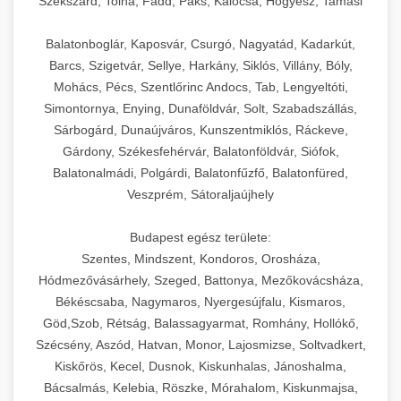
Szekszárd, Tolna, Fadd, Paks, Kalocsa, Hőgyész, Tamási
Balatonboglár, Kaposvár, Csurgó, Nagyatád, Kadarkút,
Barcs, Szigetvár, Sellye, Harkány, Siklós, Villány, Bóly,
Mohács, Pécs, Szentlőrinc Andocs, Tab, Lengyeltóti,
Simontornya, Enying, Dunaföldvár, Solt, Szabadszállás,
Sárbogárd, Dunaújváros, Kunszentmiklós, Ráckeve,
Gárdony, Székesfehérvár, Balatonföldvár, Siófok,
Balatonalmádi, Polgárdi, Balatonfűzfő, Balatonfüred,
Veszprém, Sátoraljaújhely
Budapest egész területe:
Szentes, Mindszent, Kondoros, Orosháza,
Hódmezővásárhely, Szeged, Battonya, Mezőkovácsháza,
Békéscsaba, Nagymaros, Nyergesújfalu, Kismaros,
Göd,Szob, Rétság, Balassagyarmat, Romhány, Hollókő,
Szécsény, Aszód, Hatvan, Monor, Lajosmizse, Soltvadkert,
Kiskőrös, Kecel, Dusnok, Kiskunhalas, Jánoshalma,
Bácsalmás, Kelebia, Röszke, Mórahalom, Kiskunmajsa,