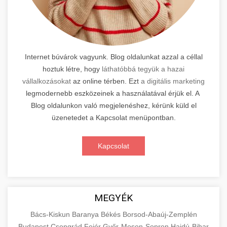
Internet búvárok vagyunk. Blog oldalunkat azzal a céllal
hoztuk létre, hogy
láthatóbbá tegyük a hazai
vállalkozásokat
az online térben. Ezt
a digitális marketing
legmodernebb eszközeinek a használatával érjük el. A
Blog oldalunkon való megjelenéshez, kérünk küld el
üzenetedet a Kapcsolat menüpontban.
Kapcsolat
MEGYÉK
Bács-Kiskun
Baranya
Békés
Borsod-Abaúj-Zemplén
Budapest
Csongrád
Fejér
Győr-Moson-Sopron
Hajdú-Bihar