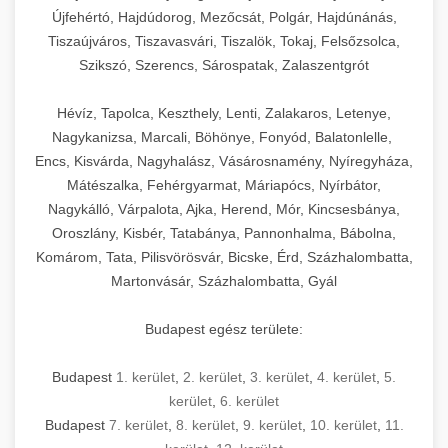
Újfehértó, Hajdúdorog, Mezőcsát, Polgár, Hajdúnánás,
Tiszaújváros, Tiszavasvári, Tiszalök, Tokaj, Felsőzsolca,
Szikszó, Szerencs, Sárospatak, Zalaszentgrót
Hévíz, Tapolca, Keszthely, Lenti, Zalakaros, Letenye,
Nagykanizsa, Marcali, Böhönye, Fonyód, Balatonlelle,
Encs, Kisvárda, Nagyhalász, Vásárosnamény, Nyíregyháza,
Mátészalka, Fehérgyarmat, Máriapócs, Nyírbátor,
Nagykálló, Várpalota, Ajka, Herend, Mór, Kincsesbánya,
Oroszlány, Kisbér, Tatabánya, Pannonhalma, Bábolna,
Komárom, Tata, Pilisvörösvár, Bicske, Érd, Százhalombatta,
Martonvásár, Százhalombatta, Gyál
Budapest egész területe:
Budapest
1. kerület
,
2. kerület
,
3. kerület
,
4. kerület
,
5.
kerület
,
6. kerület
Budapest
7. kerület
,
8. kerület
,
9. kerület
,
10. kerület
,
11.