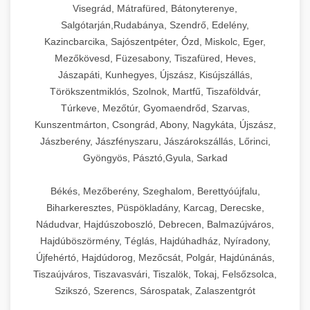
Visegrád, Mátrafüred, Bátonyterenye,
Salgótarján,Rudabánya, Szendrő, Edelény,
Kazincbarcika, Sajószentpéter, Ózd, Miskolc, Eger,
Mezőkövesd, Füzesabony, Tiszafüred, Heves,
Jászapáti, Kunhegyes, Újszász, Kisújszállás,
Törökszentmiklós, Szolnok, Martfű, Tiszaföldvár,
Túrkeve, Mezőtúr, Gyomaendrőd, Szarvas,
Kunszentmárton, Csongrád, Abony, Nagykáta, Újszász,
Jászberény, Jászfényszaru, Jászárokszállás, Lőrinci,
Gyöngyös, Pásztó,Gyula, Sarkad
Békés, Mezőberény, Szeghalom, Berettyóújfalu,
Biharkeresztes, Püspökladány, Karcag, Derecske,
Nádudvar, Hajdúszoboszló, Debrecen, Balmazújváros,
Hajdúböszörmény, Téglás, Hajdúhadház, Nyíradony,
Újfehértó, Hajdúdorog, Mezőcsát, Polgár, Hajdúnánás,
Tiszaújváros, Tiszavasvári, Tiszalök, Tokaj, Felsőzsolca,
Szikszó, Szerencs, Sárospatak, Zalaszentgrót