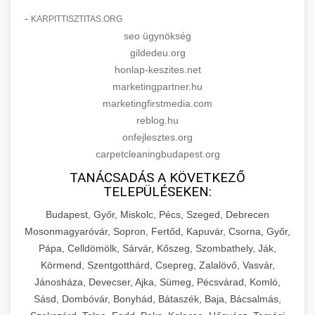
-
KARPITTISZTITAS.ORG
seo ügynökség
gildedeu.org
honlap-keszites.net
marketingpartner.hu
marketingfirstmedia.com
reblog.hu
onfejlesztes.org
carpetcleaningbudapest.org
TANÁCSADÁS A KÖVETKEZŐ
TELEPÜLÉSEKEN:
Budapest, Győr, Miskolc, Pécs, Szeged, Debrecen
Mosonmagyaróvár, Sopron, Fertőd, Kapuvár, Csorna, Győr,
Pápa, Celldömölk, Sárvár, Kőszeg, Szombathely, Ják,
Körmend, Szentgotthárd, Csepreg, Zalalövő, Vasvár,
Jánosháza, Devecser, Ajka, Sümeg, Pécsvárad, Komló,
Sásd, Dombóvár, Bonyhád, Bátaszék, Baja, Bácsalmás,