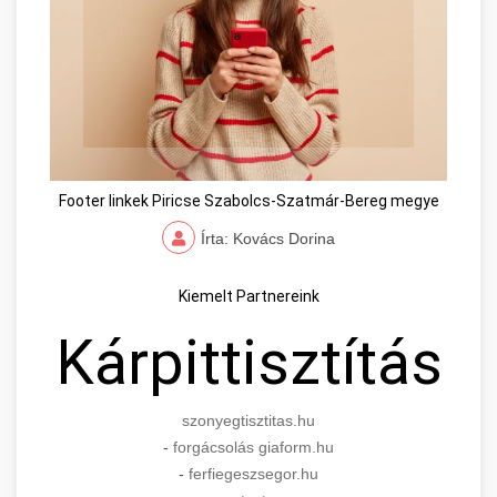
Footer linkek Piricse Szabolcs-Szatmár-Bereg megye
Írta: Kovács Dorina
Kiemelt Partnereink
Kárpittisztítás
szonyegtisztitas.hu
-
forgácsolás giaform.hu
-
ferfiegeszsegor.hu