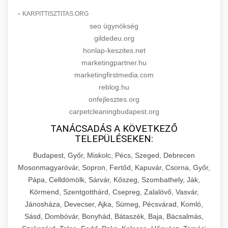
-
KARPITTISZTITAS.ORG
seo ügynökség
gildedeu.org
honlap-keszites.net
marketingpartner.hu
marketingfirstmedia.com
reblog.hu
onfejlesztes.org
carpetcleaningbudapest.org
TANÁCSADÁS A KÖVETKEZŐ
TELEPÜLÉSEKEN:
Budapest, Győr, Miskolc, Pécs, Szeged, Debrecen
Mosonmagyaróvár, Sopron, Fertőd, Kapuvár, Csorna, Győr,
Pápa, Celldömölk, Sárvár, Kőszeg, Szombathely, Ják,
Körmend, Szentgotthárd, Csepreg, Zalalövő, Vasvár,
Jánosháza, Devecser, Ajka, Sümeg, Pécsvárad, Komló,
Sásd, Dombóvár, Bonyhád, Bátaszék, Baja, Bácsalmás,