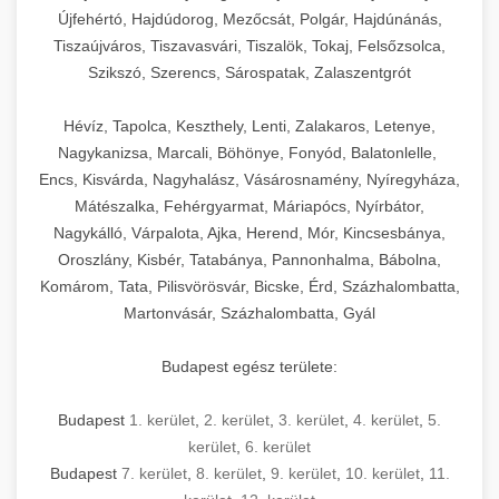
Újfehértó, Hajdúdorog, Mezőcsát, Polgár, Hajdúnánás,
Tiszaújváros, Tiszavasvári, Tiszalök, Tokaj, Felsőzsolca,
Szikszó, Szerencs, Sárospatak, Zalaszentgrót
Hévíz, Tapolca, Keszthely, Lenti, Zalakaros, Letenye,
Nagykanizsa, Marcali, Böhönye, Fonyód, Balatonlelle,
Encs, Kisvárda, Nagyhalász, Vásárosnamény, Nyíregyháza,
Mátészalka, Fehérgyarmat, Máriapócs, Nyírbátor,
Nagykálló, Várpalota, Ajka, Herend, Mór, Kincsesbánya,
Oroszlány, Kisbér, Tatabánya, Pannonhalma, Bábolna,
Komárom, Tata, Pilisvörösvár, Bicske, Érd, Százhalombatta,
Martonvásár, Százhalombatta, Gyál
Budapest egész területe:
Budapest
1. kerület
,
2. kerület
,
3. kerület
,
4. kerület
,
5.
kerület
,
6. kerület
Budapest
7. kerület
,
8. kerület
,
9. kerület
,
10. kerület
,
11.