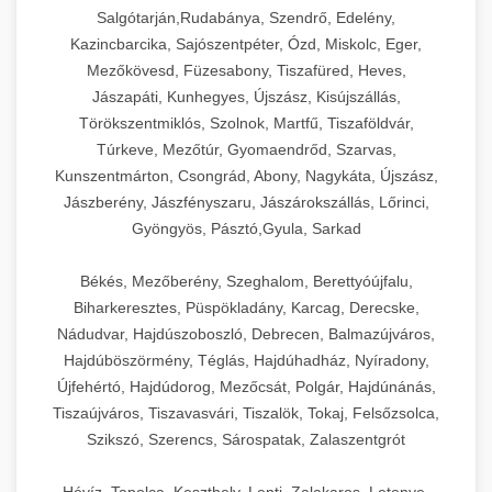
Salgótarján,Rudabánya, Szendrő, Edelény,
Kazincbarcika, Sajószentpéter, Ózd, Miskolc, Eger,
Mezőkövesd, Füzesabony, Tiszafüred, Heves,
Jászapáti, Kunhegyes, Újszász, Kisújszállás,
Törökszentmiklós, Szolnok, Martfű, Tiszaföldvár,
Túrkeve, Mezőtúr, Gyomaendrőd, Szarvas,
Kunszentmárton, Csongrád, Abony, Nagykáta, Újszász,
Jászberény, Jászfényszaru, Jászárokszállás, Lőrinci,
Gyöngyös, Pásztó,Gyula, Sarkad
Békés, Mezőberény, Szeghalom, Berettyóújfalu,
Biharkeresztes, Püspökladány, Karcag, Derecske,
Nádudvar, Hajdúszoboszló, Debrecen, Balmazújváros,
Hajdúböszörmény, Téglás, Hajdúhadház, Nyíradony,
Újfehértó, Hajdúdorog, Mezőcsát, Polgár, Hajdúnánás,
Tiszaújváros, Tiszavasvári, Tiszalök, Tokaj, Felsőzsolca,
Szikszó, Szerencs, Sárospatak, Zalaszentgrót