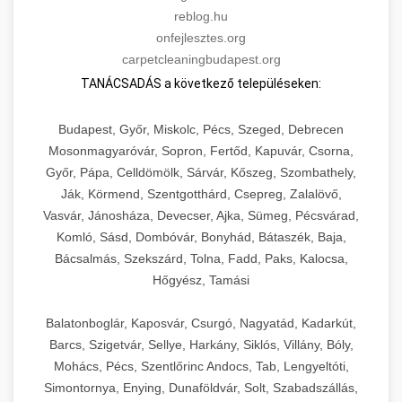
reblog.hu
onfejlesztes.org
carpetcleaningbudapest.org
TANÁCSADÁS a következő településeken:
Budapest, Győr, Miskolc, Pécs, Szeged, Debrecen
Mosonmagyaróvár, Sopron, Fertőd, Kapuvár, Csorna,
Győr, Pápa, Celldömölk, Sárvár, Kőszeg, Szombathely,
Ják, Körmend, Szentgotthárd, Csepreg, Zalalövő,
Vasvár, Jánosháza, Devecser, Ajka, Sümeg, Pécsvárad,
Komló, Sásd, Dombóvár, Bonyhád, Bátaszék, Baja,
Bácsalmás, Szekszárd, Tolna, Fadd, Paks, Kalocsa,
Hőgyész, Tamási
Balatonboglár, Kaposvár, Csurgó, Nagyatád, Kadarkút,
Barcs, Szigetvár, Sellye, Harkány, Siklós, Villány, Bóly,
Mohács, Pécs, Szentlőrinc Andocs, Tab, Lengyeltóti,
Simontornya, Enying, Dunaföldvár, Solt, Szabadszállás,