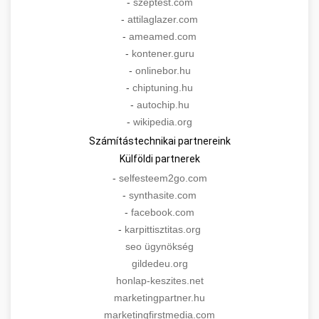
-
szeptest.com
-
attilaglazer.com
-
ameamed.com
-
kontener.guru
-
onlinebor.hu
-
chiptuning.hu
-
autochip.hu
-
wikipedia.org
Számítástechnikai partnereink
Külföldi partnerek
-
selfesteem2go.com
-
synthasite.com
-
facebook.com
-
karpittisztitas.org
seo ügynökség
gildedeu.org
honlap-keszites.net
marketingpartner.hu
marketingfirstmedia.com