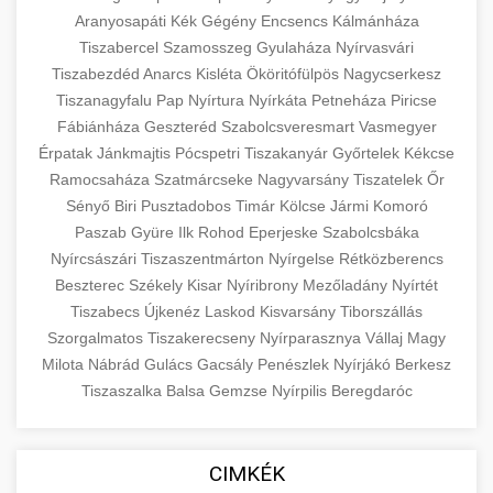
Aranyosapáti
Kék
Gégény
Encsencs
Kálmánháza
Tiszabercel
Szamosszeg
Gyulaháza
Nyírvasvári
Tiszabezdéd
Anarcs
Kisléta
Ököritófülpös
Nagycserkesz
Tiszanagyfalu
Pap
Nyírtura
Nyírkáta
Petneháza
Piricse
Fábiánháza
Geszteréd
Szabolcsveresmart
Vasmegyer
Érpatak
Jánkmajtis
Pócspetri
Tiszakanyár
Győrtelek
Kékcse
Ramocsaháza
Szatmárcseke
Nagyvarsány
Tiszatelek
Őr
Sényő
Biri
Pusztadobos
Timár
Kölcse
Jármi
Komoró
Paszab
Gyüre
Ilk
Rohod
Eperjeske
Szabolcsbáka
Nyírcsászári
Tiszaszentmárton
Nyírgelse
Rétközberencs
Beszterec
Székely
Kisar
Nyíribrony
Mezőladány
Nyírtét
Tiszabecs
Újkenéz
Laskod
Kisvarsány
Tiborszállás
Szorgalmatos
Tiszakerecseny
Nyírparasznya
Vállaj
Magy
Milota
Nábrád
Gulács
Gacsály
Penészlek
Nyírjákó
Berkesz
Tiszaszalka
Balsa
Gemzse
Nyírpilis
Beregdaróc
CIMKÉK