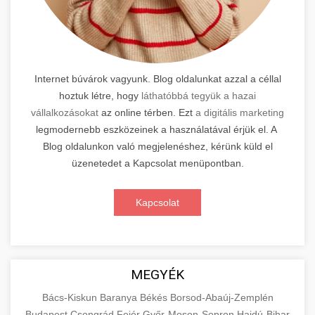
Internet búvárok vagyunk. Blog oldalunkat azzal a céllal
hoztuk létre, hogy
láthatóbbá tegyük a hazai
vállalkozásokat
az online térben. Ezt
a digitális marketing
legmodernebb eszközeinek a használatával érjük el. A
Blog oldalunkon való megjelenéshez, kérünk küld el
üzenetedet a Kapcsolat menüpontban.
Kapcsolat
MEGYÉK
Bács-Kiskun
Baranya
Békés
Borsod-Abaúj-Zemplén
Budapest
Csongrád
Fejér
Győr-Moson-Sopron
Hajdú-Bihar