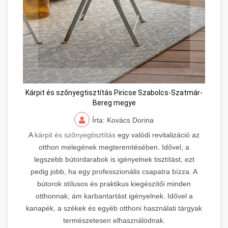
Kárpit és szőnyegtisztítás Piricse Szabolcs-Szatmár-
Bereg megye
Írta: Kovács Dorina
A
kárpit és szőnyegtisztítás
egy valódi revitalizáció az
otthon melegének megteremtésében. Idővel, a
legszebb bútordarabok is igényelnek tisztítást, ezt
pedig jobb, ha egy professzionális csapatra bízza. A
bútorok stílusos és praktikus kiegészítői minden
otthonnak, ám karbantartást igényelnek. Idővel a
kanapék, a székek és egyéb otthoni használati tárgyak
természetesen elhasználódnak.