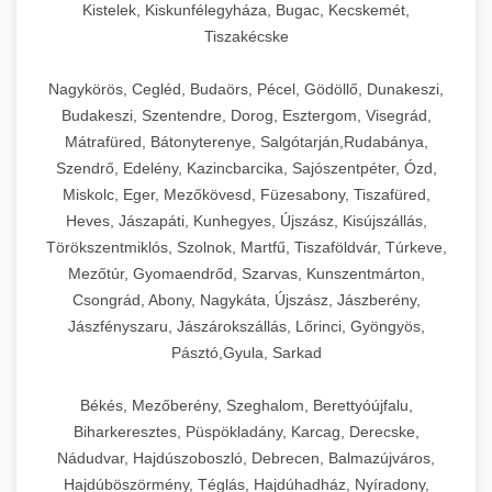
Kistelek, Kiskunfélegyháza, Bugac, Kecskemét,
Tiszakécske
Nagykörös, Cegléd, Budaörs, Pécel, Gödöllő, Dunakeszi,
Budakeszi, Szentendre, Dorog, Esztergom, Visegrád,
Mátrafüred, Bátonyterenye, Salgótarján,Rudabánya,
Szendrő, Edelény, Kazincbarcika, Sajószentpéter, Ózd,
Miskolc, Eger, Mezőkövesd, Füzesabony, Tiszafüred,
Heves, Jászapáti, Kunhegyes, Újszász, Kisújszállás,
Törökszentmiklós, Szolnok, Martfű, Tiszaföldvár, Túrkeve,
Mezőtúr, Gyomaendrőd, Szarvas, Kunszentmárton,
Csongrád, Abony, Nagykáta, Újszász, Jászberény,
Jászfényszaru, Jászárokszállás, Lőrinci, Gyöngyös,
Pásztó,Gyula, Sarkad
Békés, Mezőberény, Szeghalom, Berettyóújfalu,
Biharkeresztes, Püspökladány, Karcag, Derecske,
Nádudvar, Hajdúszoboszló, Debrecen, Balmazújváros,
Hajdúböszörmény, Téglás, Hajdúhadház, Nyíradony,