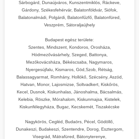
Sárbogárd, Dunaújváros, Kunszentmiklós, Ráckeve,
Gárdony, Székesfehérvár, Balatonföldvár, Siófok,
Balatonalmádi, Polgárdi, Balatonfűzfő, Balatonfüred,
Veszprém, Sátoraljaújhely
Budapest egész területe:
Szentes, Mindszent, Kondoros, Orosháza,
Hódmezővásárhely, Szeged, Battonya,
Mezőkovácsháza, Békéscsaba, Nagymaros,
Nyergesújfalu, Kismaros, Göd,Szob, Rétság,
Balassagyarmat, Romhány, Hollókő, Szécsény, Aszód,
Hatvan, Monor, Lajosmizse, Soltvadkert, Kiskőrös,
Kecel, Dusnok, Kiskunhalas, Jánoshalma, Bácsalmás,
Kelebia, Röszke, Mórahalom, Kiskunmajsa, Kistelek,
Kiskunfélegyháza, Bugac, Kecskemét, Tiszakécske
Nagykörös, Cegléd, Budaörs, Pécel, Gödöllő,
Dunakeszi, Budakeszi, Szentendre, Dorog, Esztergom,
Visegrád, Mátrafüred, Bátonyterenye,