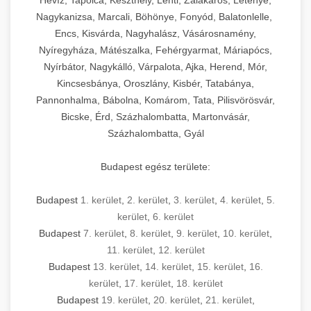
Hévíz, Tapolca, Keszthely, Lenti, Zalakaros, Letenye,
Nagykanizsa, Marcali, Böhönye, Fonyód, Balatonlelle,
Encs, Kisvárda, Nagyhalász, Vásárosnamény,
Nyíregyháza, Mátészalka, Fehérgyarmat, Máriapócs,
Nyírbátor, Nagykálló, Várpalota, Ajka, Herend, Mór,
Kincsesbánya, Oroszlány, Kisbér, Tatabánya,
Pannonhalma, Bábolna, Komárom, Tata, Pilisvörösvár,
Bicske, Érd, Százhalombatta, Martonvásár,
Százhalombatta, Gyál
Budapest egész területe:
Budapest
1. kerület
,
2. kerület
,
3. kerület
,
4. kerület
,
5.
kerület
,
6. kerület
Budapest
7. kerület
,
8. kerület
,
9. kerület
,
10. kerület
,
11. kerület
,
12. kerület
Budapest
13. kerület
,
14. kerület
,
15. kerület
,
16.
kerület
,
17. kerület
,
18. kerület
Budapest
19. kerület
,
20. kerület
,
21. kerület
,