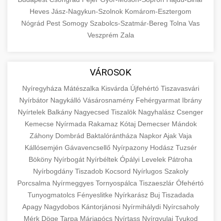
Heves
Jász-Nagykun-Szolnok
Komárom-Esztergom
Nógrád
Pest
Somogy
Szabolcs-Szatmár-Bereg
Tolna
Vas
Veszprém
Zala
VÁROSOK
Nyíregyháza
Mátészalka
Kisvárda
Újfehértó
Tiszavasvári
Nyírbátor
Nagykálló
Vásárosnamény
Fehérgyarmat
Ibrány
Nyírtelek
Balkány
Nagyecsed
Tiszalök
Nagyhalász
Csenger
Kemecse
Nyírmada
Rakamaz
Kótaj
Demecser
Mándok
Záhony
Dombrád
Baktalórántháza
Napkor
Ajak
Vaja
Kállósemjén
Gávavencsellő
Nyírpazony
Hodász
Tuzsér
Bököny
Nyírbogát
Nyírbéltek
Ópályi
Levelek
Pátroha
Nyírbogdány
Tiszadob
Kocsord
Nyírlugos
Szakoly
Porcsalma
Nyírmeggyes
Tornyospálca
Tiszaeszlár
Ófehértó
Tunyogmatolcs
Fényeslitke
Nyírkarász
Buj
Tiszadada
Apagy
Nagydobos
Kántorjánosi
Nyírmihálydi
Nyírcsaholy
Mérk
Döge
Tarpa
Máriapócs
Nyírtass
Nyírgyulaj
Tyukod