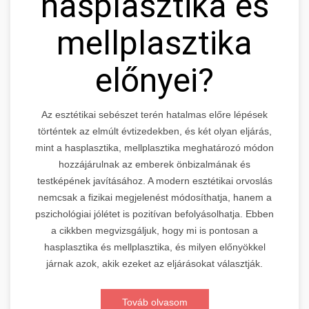
hasplasztika és
mellplasztika
előnyei?
Az esztétikai sebészet terén hatalmas előre lépések
történtek az elmúlt évtizedekben, és két olyan eljárás,
mint a hasplasztika, mellplasztika meghatározó módon
hozzájárulnak az emberek önbizalmának és
testképének javításához. A modern esztétikai orvoslás
nemcsak a fizikai megjelenést módosíthatja, hanem a
pszichológiai jólétet is pozitívan befolyásolhatja. Ebben
a cikkben megvizsgáljuk, hogy mi is pontosan a
hasplasztika és mellplasztika, és milyen előnyökkel
járnak azok, akik ezeket az eljárásokat választják.
Továb olvasom