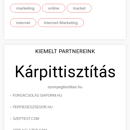
marketing
online
market
internet
Internet-Marketing
KIEMELT PARTNEREINK
Kárpittisztítás
szonyegtisztitas.hu
-
FORGÁCSOLÁS GIAFORM.HU
-
FERFIEGESZSEGOR.HU
-
SZEPTEST.COM
-