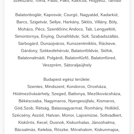
Szekszárd, Tolna, Fadd, Paks, Kalocsa, Hőgyész, Tamási
Balatonboglár, Kaposvár, Csurgó, Nagyatád, Kadarkút,
Barcs, Szigetvár, Sellye, Harkány, Siklós, Villány, Bóly,
Mohács, Pécs, Szentlőrinc Andocs, Tab, Lengyeltóti,
Simontornya, Enying, Dunaföldvár, Solt, Szabadszállás,
Sárbogárd, Dunaújváros, Kunszentmiklós, Ráckeve,
Gárdony, Székesfehérvár, Balatonföldvár, Siófok,
Balatonalmádi, Polgárdi, Balatonfűzfő, Balatonfüred,
Veszprém, Sátoraljaújhely
Budapest egész területe:
Szentes, Mindszent, Kondoros, Orosháza,
Hódmezővásárhely, Szeged, Battonya, Mezőkovácsháza,
Békéscsaba, Nagymaros, Nyergesújfalu, Kismaros,
Göd,Szob, Rétság, Balassagyarmat, Romhány, Hollókő,
Szécsény, Aszód, Hatvan, Monor, Lajosmizse, Soltvadkert,
Kiskőrös, Kecel, Dusnok, Kiskunhalas, Jánoshalma,
Bácsalmás, Kelebia, Röszke, Mórahalom, Kiskunmajsa,