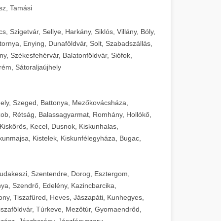
sz, Tamási
 Szigetvár, Sellye, Harkány, Siklós, Villány, Bóly,
ornya, Enying, Dunaföldvár, Solt, Szabadszállás,
, Székesfehérvár, Balatonföldvár, Siófok,
rém, Sátoraljaújhely
ely, Szeged, Battonya, Mezőkovácsháza,
ob, Rétság, Balassagyarmat, Romhány, Hollókő,
Kiskőrös, Kecel, Dusnok, Kiskunhalas,
unmajsa, Kistelek, Kiskunfélegyháza, Bugac,
Budakeszi, Szentendre, Dorog, Esztergom,
ya, Szendrő, Edelény, Kazincbarcika,
ny, Tiszafüred, Heves, Jászapáti, Kunhegyes,
 Tiszaföldvár, Túrkeve, Mezőtúr, Gyomaendrőd,
zász, Jászberény, Jászfényszaru,