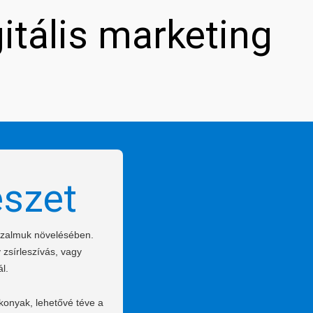
gitális marketing
észet
bizalmuk növelésében.
 zsírleszívás, vagy
l.
konyak, lehetővé téve a