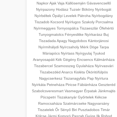
Napkor
Ajak
Vaja
Kállósemjén
Gávavencsellő
Nyírpazony
Hodász
Tuzsér
Bököny
Nyírbogát
Nyírbéltek
Ópályi
Levelek
Pátroha
Nyírbogdány
Tiszadob
Kocsord
Nyírlugos
Szakoly
Porcsalma
Nyírmeggyes
Tornyospálca
Tiszaeszlár
Ófehértó
Tunyogmatolcs
Fényeslitke
Nyírkarász
Buj
Tiszadada
Apagy
Nagydobos
Kántorjánosi
Nyírmihálydi
Nyírcsaholy
Mérk
Döge
Tarpa
Máriapócs
Nyírtass
Nyírgyulaj
Tyukod
Aranyosapáti
Kék
Gégény
Encsencs
Kálmánháza
Tiszabercel
Szamosszeg
Gyulaháza
Nyírvasvári
Tiszabezdéd
Anarcs
Kisléta
Ököritófülpös
Nagycserkesz
Tiszanagyfalu
Pap
Nyírtura
Nyírkáta
Petneháza
Piricse
Fábiánháza
Geszteréd
Szabolcsveresmart
Vasmegyer
Érpatak
Jánkmajtis
Pócspetri
Tiszakanyár
Győrtelek
Kékcse
Ramocsaháza
Szatmárcseke
Nagyvarsány
Tiszatelek
Őr
Sényő
Biri
Pusztadobos
Timár
Kölcse
Jármi
Komoró
Paszab
Gyüre
Ilk
Rohod