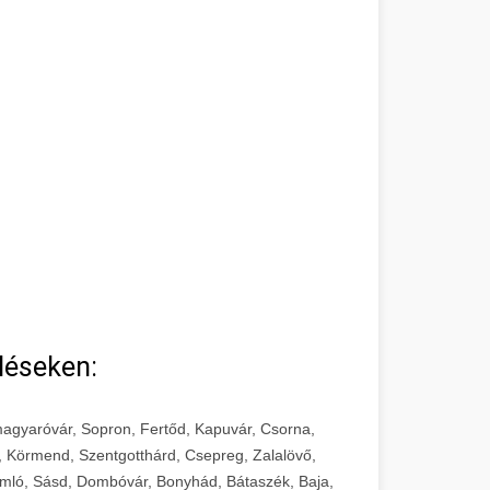
léseken:
agyaróvár, Sopron, Fertőd, Kapuvár, Csorna,
, Körmend, Szentgotthárd, Csepreg, Zalalövő,
mló, Sásd, Dombóvár, Bonyhád, Bátaszék, Baja,