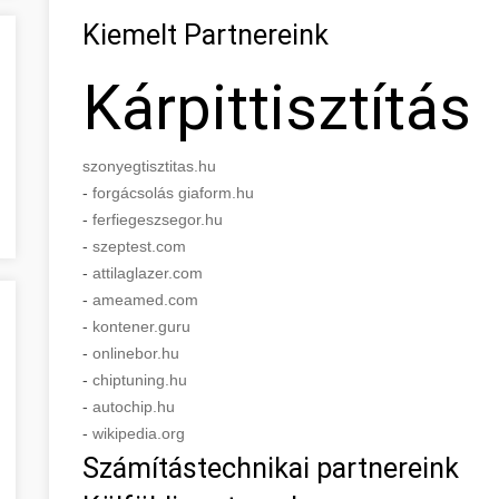
Kiemelt Partnereink
Kárpittisztítás
szonyegtisztitas.hu
-
forgácsolás giaform.hu
-
ferfiegeszsegor.hu
-
szeptest.com
-
attilaglazer.com
-
ameamed.com
-
kontener.guru
-
onlinebor.hu
-
chiptuning.hu
-
autochip.hu
-
wikipedia.org
Számítástechnikai partnereink