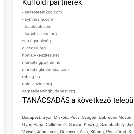
Külföldi partnerek
-
selfesteem2go.com
-
synthasite.com
-
facebook.com
-
karpittisztitas.org
seo ügynökség
gildedeu.org
honlap-keszites.net
marketingpartner.hu
marketingfirstmedia.com
reblog.hu
onfejlesztes.org
carpetcleaningbudapest.org
TANÁCSADÁS a következő telepü
Budapest, Győr, Miskolc, Pécs, Szeged, Debrecen Mosonm
Győr, Pápa, Celldömölk, Sárvár, Kőszeg, Szombathely, Ják
Vasvár, Jánosháza, Devecser, Ajka, Sümeg, Pécsvárad, Ko