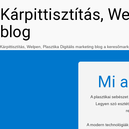
Kárpittisztítás, W
blog
Kárpittisztítás, Welpen, Plasztika Digitális marketing blog a keresőm
Mi a
A plasztikai sebésze
Legyen szó esztéti
r
A modern technológiák 