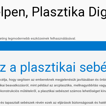
elpen, Plasztika Di
arketing legmodernebb eszközeinek felhasználásával.
z a plasztikai seb
t célja, hogy segítsen az embereknek megjelenésük javításában és ön
kai beavatkozásról, mint például az arcplasztika, mellnagyobbítás vagy
ekonstrukciós műtétekről, a plasztikai sebészet számos lehetőséget kíná
és tapasztalt sebészek révén ezek az eljárások biztonságosak és haté