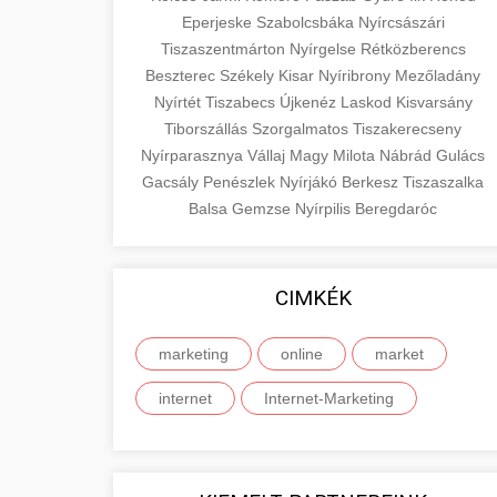
Eperjeske
Szabolcsbáka
Nyírcsászári
Tiszaszentmárton
Nyírgelse
Rétközberencs
Beszterec
Székely
Kisar
Nyíribrony
Mezőladány
Nyírtét
Tiszabecs
Újkenéz
Laskod
Kisvarsány
Tiborszállás
Szorgalmatos
Tiszakerecseny
Nyírparasznya
Vállaj
Magy
Milota
Nábrád
Gulács
Gacsály
Penészlek
Nyírjákó
Berkesz
Tiszaszalka
Balsa
Gemzse
Nyírpilis
Beregdaróc
CIMKÉK
marketing
online
market
internet
Internet-Marketing