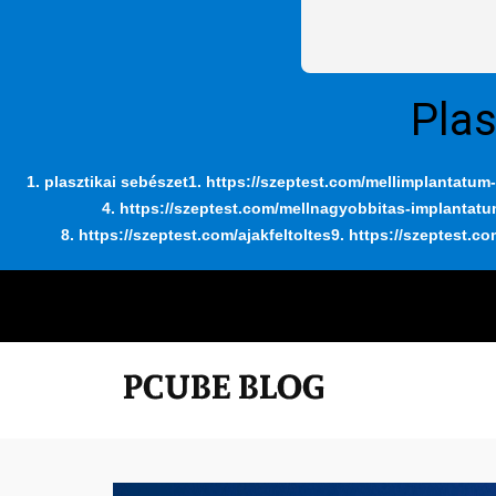
Plas
1. plasztikai sebészet
1. https://szeptest.com/mellimplantatum-
4. https://szeptest.com/mellnagyobbitas-implantat
8. https://szeptest.com/ajakfeltoltes
9. https://szeptest.co