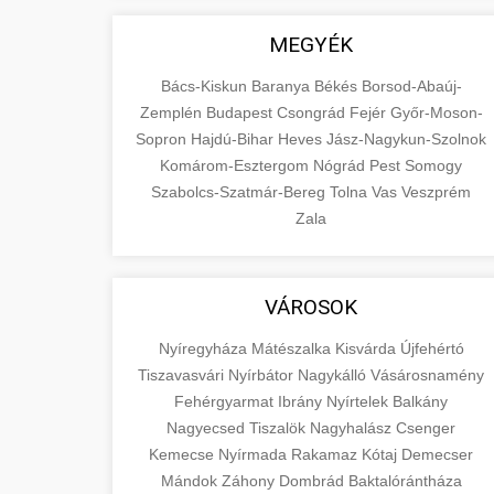
MEGYÉK
Bács-Kiskun
Baranya
Békés
Borsod-Abaúj-
Zemplén
Budapest
Csongrád
Fejér
Győr-Moson-
Sopron
Hajdú-Bihar
Heves
Jász-Nagykun-Szolnok
Komárom-Esztergom
Nógrád
Pest
Somogy
Szabolcs-Szatmár-Bereg
Tolna
Vas
Veszprém
Zala
VÁROSOK
Nyíregyháza
Mátészalka
Kisvárda
Újfehértó
Tiszavasvári
Nyírbátor
Nagykálló
Vásárosnamény
Fehérgyarmat
Ibrány
Nyírtelek
Balkány
Nagyecsed
Tiszalök
Nagyhalász
Csenger
Kemecse
Nyírmada
Rakamaz
Kótaj
Demecser
Mándok
Záhony
Dombrád
Baktalórántháza