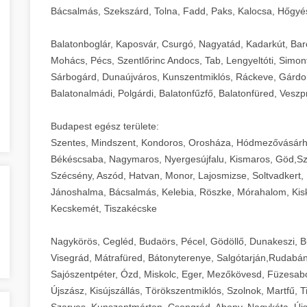
Bácsalmás, Szekszárd, Tolna, Fadd, Paks, Kalocsa, Hőgyé
Balatonboglár, Kaposvár, Csurgó, Nagyatád, Kadarkút, Barcs,
Mohács, Pécs, Szentlőrinc Andocs, Tab, Lengyeltóti, Simont
Sárbogárd, Dunaújváros, Kunszentmiklós, Ráckeve, Gárdony
Balatonalmádi, Polgárdi, Balatonfűzfő, Balatonfüred, Veszp
Budapest egész területe:
Szentes, Mindszent, Kondoros, Orosháza, Hódmezővásárh
Békéscsaba, Nagymaros, Nyergesújfalu, Kismaros, Göd,Sz
Szécsény, Aszód, Hatvan, Monor, Lajosmizse, Soltvadkert, 
Jánoshalma, Bácsalmás, Kelebia, Röszke, Mórahalom, Kisk
Kecskemét, Tiszakécske
Nagykörös, Cegléd, Budaörs, Pécel, Gödöllő, Dunakeszi, 
Visegrád, Mátrafüred, Bátonyterenye, Salgótarján,Rudabán
Sajószentpéter, Ózd, Miskolc, Eger, Mezőkövesd, Füzesabo
Újszász, Kisújszállás, Törökszentmiklós, Szolnok, Martfű,
Szarvas, Kunszentmárton, Csongrád, Abony, Nagykáta, Újs