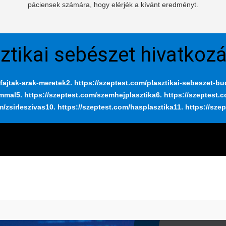
páciensek számára, hogy elérjék a kívánt eredményt.
ztikai sebészet hivatkoz
fajtak-arak-meretek
2. https://szeptest.com/plasztikai-sebeszet-b
ummal
5. https://szeptest.com/szemhejplasztika
6. https://szeptest.
m/zsirleszivas
10. https://szeptest.com/hasplasztika
11. https://sze