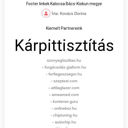
Footer linkek Kalocsa Bács-Kiskun megye
Írta: Kovács Dorina
Kiemelt Partnereink
Kárpittisztítás
szonyegtisztitas.hu
-
forgácsolás giaform.hu
-
ferfiegeszsegor.hu
-
szeptest.com
-
attilaglazer.com
-
ameamed.com
-
kontener.guru
-
onlinebor.hu
-
chiptuning.hu
-
autochip.hu