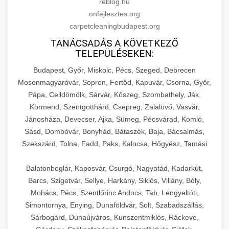
reblog.hu
onfejlesztes.org
carpetcleaningbudapest.org
TANÁCSADÁS A KÖVETKEZŐ
TELEPÜLÉSEKEN:
Budapest, Győr, Miskolc, Pécs, Szeged, Debrecen
Mosonmagyaróvár, Sopron, Fertőd, Kapuvár, Csorna, Győr,
Pápa, Celldömölk, Sárvár, Kőszeg, Szombathely, Ják,
Körmend, Szentgotthárd, Csepreg, Zalalövő, Vasvár,
Jánosháza, Devecser, Ajka, Sümeg, Pécsvárad, Komló,
Sásd, Dombóvár, Bonyhád, Bátaszék, Baja, Bácsalmás,
Szekszárd, Tolna, Fadd, Paks, Kalocsa, Hőgyész, Tamási
Balatonboglár, Kaposvár, Csurgó, Nagyatád, Kadarkút,
Barcs, Szigetvár, Sellye, Harkány, Siklós, Villány, Bóly,
Mohács, Pécs, Szentlőrinc Andocs, Tab, Lengyeltóti,
Simontornya, Enying, Dunaföldvár, Solt, Szabadszállás,
Sárbogárd, Dunaújváros, Kunszentmiklós, Ráckeve,