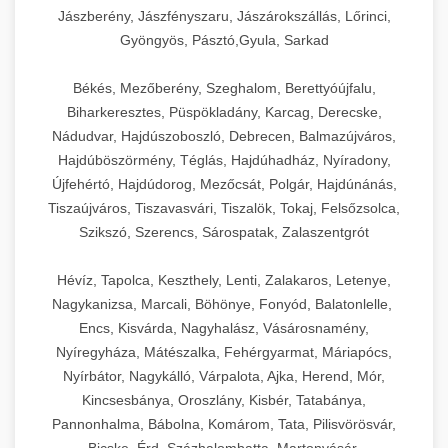
Jászberény, Jászfényszaru, Jászárokszállás, Lőrinci,
Gyöngyös, Pásztó,Gyula, Sarkad
Békés, Mezőberény, Szeghalom, Berettyóújfalu,
Biharkeresztes, Püspökladány, Karcag, Derecske,
Nádudvar, Hajdúszoboszló, Debrecen, Balmazújváros,
Hajdúböszörmény, Téglás, Hajdúhadház, Nyíradony,
Újfehértó, Hajdúdorog, Mezőcsát, Polgár, Hajdúnánás,
Tiszaújváros, Tiszavasvári, Tiszalök, Tokaj, Felsőzsolca,
Szikszó, Szerencs, Sárospatak, Zalaszentgrót
Hévíz, Tapolca, Keszthely, Lenti, Zalakaros, Letenye,
Nagykanizsa, Marcali, Böhönye, Fonyód, Balatonlelle,
Encs, Kisvárda, Nagyhalász, Vásárosnamény,
Nyíregyháza, Mátészalka, Fehérgyarmat, Máriapócs,
Nyírbátor, Nagykálló, Várpalota, Ajka, Herend, Mór,
Kincsesbánya, Oroszlány, Kisbér, Tatabánya,
Pannonhalma, Bábolna, Komárom, Tata, Pilisvörösvár,