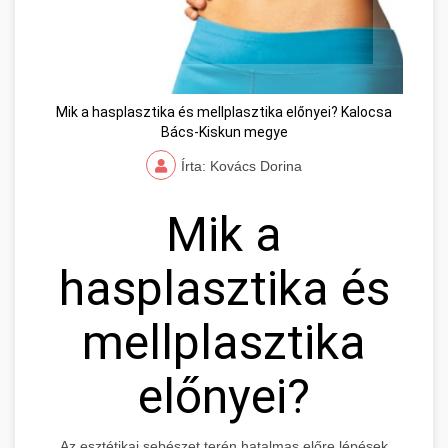
Mik a hasplasztika és mellplasztika előnyei? Kalocsa
Bács-Kiskun megye
Írta: Kovács Dorina
Mik a
hasplasztika és
mellplasztika
előnyei?
Az esztétikai sebészet terén hatalmas előre lépések