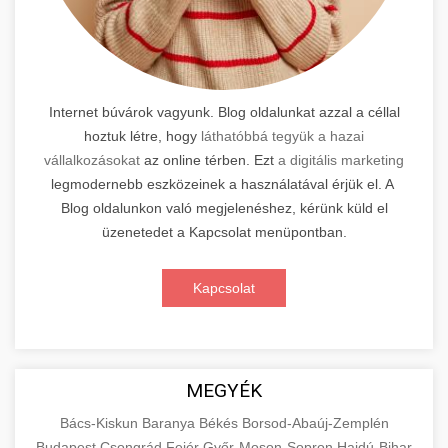
Internet búvárok vagyunk. Blog oldalunkat azzal a céllal
hoztuk létre, hogy
láthatóbbá tegyük a hazai
vállalkozásokat
az online térben. Ezt
a digitális marketing
legmodernebb eszközeinek a használatával érjük el. A
Blog oldalunkon való megjelenéshez, kérünk küld el
üzenetedet a Kapcsolat menüpontban.
Kapcsolat
MEGYÉK
Bács-Kiskun
Baranya
Békés
Borsod-Abaúj-Zemplén
Budapest
Csongrád
Fejér
Győr-Moson-Sopron
Hajdú-Bihar