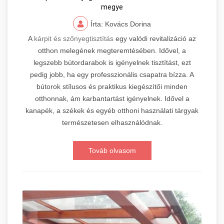
megye
Írta: Kovács Dorina
A
kárpit és szőnyegtisztítás
egy valódi revitalizáció az
otthon melegének megteremtésében. Idővel, a
legszebb bútordarabok is igényelnek tisztítást, ezt
pedig jobb, ha egy professzionális csapatra bízza. A
bútorok stílusos és praktikus kiegészítői minden
otthonnak, ám karbantartást igényelnek. Idővel a
kanapék, a székek és egyéb otthoni használati tárgyak
természetesen elhasználódnak.
Továb olvasom