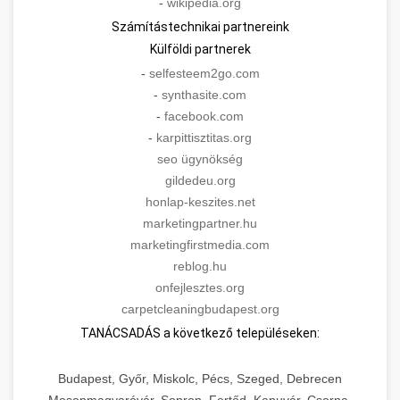
-
wikipedia.org
Számítástechnikai partnereink
Külföldi partnerek
-
selfesteem2go.com
-
synthasite.com
-
facebook.com
-
karpittisztitas.org
seo ügynökség
gildedeu.org
honlap-keszites.net
marketingpartner.hu
marketingfirstmedia.com
reblog.hu
onfejlesztes.org
carpetcleaningbudapest.org
TANÁCSADÁS a következő településeken:
Budapest, Győr, Miskolc, Pécs, Szeged, Debrecen