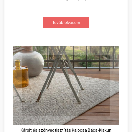
Továb olvasom
Kárpit és szőnyegtisztítás Kalocsa Bács-Kiskun