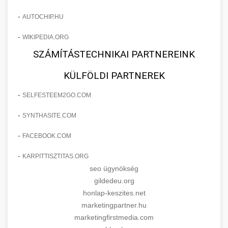
-
AUTOCHIP.HU
-
WIKIPEDIA.ORG
SZÁMÍTÁSTECHNIKAI PARTNEREINK
KÜLFÖLDI PARTNEREK
-
SELFESTEEM2GO.COM
-
SYNTHASITE.COM
-
FACEBOOK.COM
-
KARPITTISZTITAS.ORG
seo ügynökség
gildedeu.org
honlap-keszites.net
marketingpartner.hu
marketingfirstmedia.com