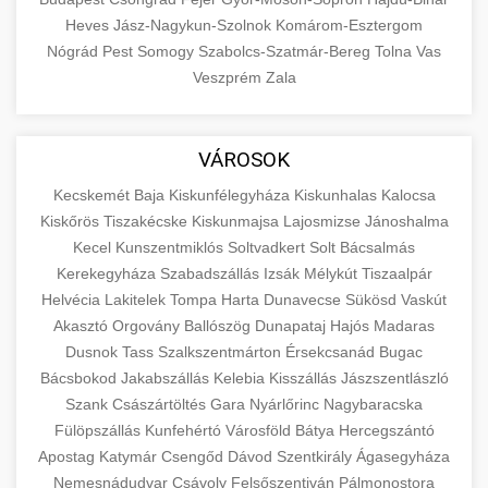
Heves
Jász-Nagykun-Szolnok
Komárom-Esztergom
Nógrád
Pest
Somogy
Szabolcs-Szatmár-Bereg
Tolna
Vas
Veszprém
Zala
VÁROSOK
Kecskemét
Baja
Kiskunfélegyháza
Kiskunhalas
Kalocsa
Kiskőrös
Tiszakécske
Kiskunmajsa
Lajosmizse
Jánoshalma
Kecel
Kunszentmiklós
Soltvadkert
Solt
Bácsalmás
Kerekegyháza
Szabadszállás
Izsák
Mélykút
Tiszaalpár
Helvécia
Lakitelek
Tompa
Harta
Dunavecse
Sükösd
Vaskút
Akasztó
Orgovány
Ballószög
Dunapataj
Hajós
Madaras
Dusnok
Tass
Szalkszentmárton
Érsekcsanád
Bugac
Bácsbokod
Jakabszállás
Kelebia
Kisszállás
Jászszentlászló
Szank
Császártöltés
Gara
Nyárlőrinc
Nagybaracska
Fülöpszállás
Kunfehértó
Városföld
Bátya
Hercegszántó
Apostag
Katymár
Csengőd
Dávod
Szentkirály
Ágasegyháza
Nemesnádudvar
Csávoly
Felsőszentiván
Pálmonostora