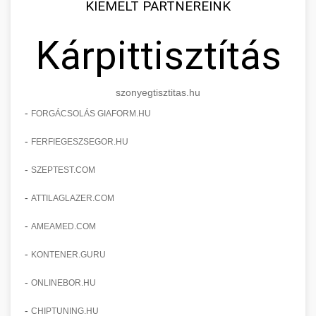
KIEMELT PARTNEREINK
Kárpittisztítás
szonyegtisztitas.hu
-
FORGÁCSOLÁS GIAFORM.HU
-
FERFIEGESZSEGOR.HU
-
SZEPTEST.COM
-
ATTILAGLAZER.COM
-
AMEAMED.COM
-
KONTENER.GURU
-
ONLINEBOR.HU
-
CHIPTUNING.HU