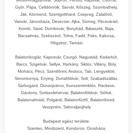
Mosonmagyaróvár, Sopron, Fertőd, Kapuvár, Csorna,
Győr, Pápa, Celldömölk, Sárvár, Kőszeg, Szombathely,
Ják, Körmend, Szentgotthárd, Csepreg, Zalalövő,
Vasvár, Jánosháza, Devecser, Ajka, Sümeg, Pécsvárad,
Komló, Sásd, Dombóvár, Bonyhád, Bátaszék, Baja,
Bácsalmás, Szekszárd, Tolna, Fadd, Paks, Kalocsa,
Hőgyész, Tamási
Balatonboglár, Kaposvár, Csurgó, Nagyatád, Kadarkút,
Barcs, Szigetvár, Sellye, Harkány, Siklós, Villány, Bóly,
Mohács, Pécs, Szentlőrinc Andocs, Tab, Lengyeltóti,
Simontornya, Enying, Dunaföldvár, Solt, Szabadszállás,
Sárbogárd, Dunaújváros, Kunszentmiklós, Ráckeve,
Gárdony, Székesfehérvár, Balatonföldvár, Siófok,
Balatonalmádi, Polgárdi, Balatonfűzfő, Balatonfüred,
Veszprém, Sátoraljaújhely
Budapest egész területe:
Szentes, Mindszent, Kondoros, Orosháza,