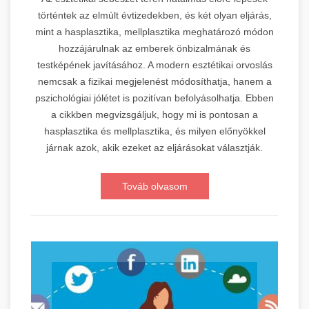
történtek az elmúlt évtizedekben, és két olyan eljárás,
mint a hasplasztika, mellplasztika meghatározó módon
hozzájárulnak az emberek önbizalmának és
testképének javításához. A modern esztétikai orvoslás
nemcsak a fizikai megjelenést módosíthatja, hanem a
pszichológiai jólétet is pozitívan befolyásolhatja. Ebben
a cikkben megvizsgáljuk, hogy mi is pontosan a
hasplasztika és mellplasztika, és milyen előnyökkel
járnak azok, akik ezeket az eljárásokat választják.
Továb olvasom