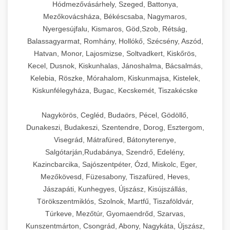
Hódmezővásárhely, Szeged, Battonya,
Mezőkovácsháza, Békéscsaba, Nagymaros,
Nyergesújfalu, Kismaros, Göd,Szob, Rétság,
Balassagyarmat, Romhány, Hollókő, Szécsény, Aszód,
Hatvan, Monor, Lajosmizse, Soltvadkert, Kiskőrös,
Kecel, Dusnok, Kiskunhalas, Jánoshalma, Bácsalmás,
Kelebia, Röszke, Mórahalom, Kiskunmajsa, Kistelek,
Kiskunfélegyháza, Bugac, Kecskemét, Tiszakécske
Nagykörös, Cegléd, Budaörs, Pécel, Gödöllő,
Dunakeszi, Budakeszi, Szentendre, Dorog, Esztergom,
Visegrád, Mátrafüred, Bátonyterenye,
Salgótarján,Rudabánya, Szendrő, Edelény,
Kazincbarcika, Sajószentpéter, Ózd, Miskolc, Eger,
Mezőkövesd, Füzesabony, Tiszafüred, Heves,
Jászapáti, Kunhegyes, Újszász, Kisújszállás,
Törökszentmiklós, Szolnok, Martfű, Tiszaföldvár,
Túrkeve, Mezőtúr, Gyomaendrőd, Szarvas,
Kunszentmárton, Csongrád, Abony, Nagykáta, Újszász,