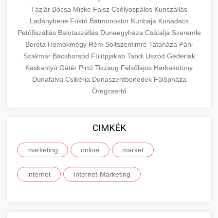
Tázlár
Bócsa
Miske
Fajsz
Csólyospálos
Kunszállás
Ladánybene
Foktő
Bátmonostor
Kunbaja
Kunadacs
Petőfiszállás
Balotaszállás
Dunaegyháza
Csátalja
Szeremle
Borota
Homokmégy
Rém
Soltszentimre
Tataháza
Páhi
Szakmár
Bácsborsód
Fülöpjakab
Tabdi
Uszód
Géderlak
Kaskantyú
Gátér
Pirtó
Tiszaug
Felsőlajos
Harkakötöny
Dunafalva
Csikéria
Dunaszentbenedek
Fülöpháza
Öregcsertő
CIMKÉK
marketing
online
market
internet
Internet-Marketing