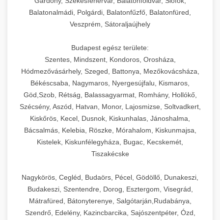
Gárdony, Székesfehérvár, Balatonföldvár, Siófok,
Balatonalmádi, Polgárdi, Balatonfűzfő, Balatonfüred,
Veszprém, Sátoraljaújhely
Budapest egész területe:
Szentes, Mindszent, Kondoros, Orosháza,
Hódmezővásárhely, Szeged, Battonya, Mezőkovácsháza,
Békéscsaba, Nagymaros, Nyergesújfalu, Kismaros,
Göd,Szob, Rétság, Balassagyarmat, Romhány, Hollókő,
Szécsény, Aszód, Hatvan, Monor, Lajosmizse, Soltvadkert,
Kiskőrös, Kecel, Dusnok, Kiskunhalas, Jánoshalma,
Bácsalmás, Kelebia, Röszke, Mórahalom, Kiskunmajsa,
Kistelek, Kiskunfélegyháza, Bugac, Kecskemét,
Tiszakécske
Nagykörös, Cegléd, Budaörs, Pécel, Gödöllő, Dunakeszi,
Budakeszi, Szentendre, Dorog, Esztergom, Visegrád,
Mátrafüred, Bátonyterenye, Salgótarján,Rudabánya,
Szendrő, Edelény, Kazincbarcika, Sajószentpéter, Ózd,