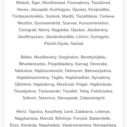
Miskolc, Eger, Mezőkövesd, Füzesabony, Tiszafüred,
Heves, Jászapáti, Kunhegyes, Újszász, Kisújszállás,
Törökszentmiklós, Szolnok, Martfű, Tiszaföldvár, Túrkeve,
Mezőtúr, Gyomaendrőd, Szarvas, Kunszentmárton,
Csongrád, Abony, Nagykáta, Újszász, Jászberény,
Jászfényszaru, Jászárokszállás, Lőrinci, Gyöngyös,
Pásztó,Gyula, Sarkad
Békés, Mezőberény, Szeghalom, Berettyóújfalu,
Biharkeresztes, Püspökladány, Karcag, Derecske,
Nádudvar, Hajdúszoboszló, Debrecen, Balmazújváros,
Hajdúböszörmény, Téglás, Hajdúhadház, Nyíradony,
Újfehértó, Hajdúdorog, Mezőcsát, Polgár, Hajdúnánás,
Tiszaújváros, Tiszavasvári, Tiszalök, Tokaj, Felsőzsolca,
Szikszó, Szerencs, Sárospatak, Zalaszentgrót
Hévíz, Tapolca, Keszthely, Lenti, Zalakaros, Letenye,
Nagykanizsa, Marcali, Böhönye, Fonyód, Balatonlelle,
Encs, Kisvárda, Nagyhalász, Vásárosnamény, Nyíregyháza,