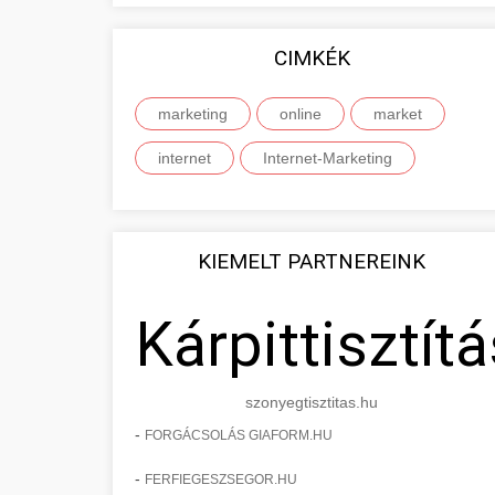
CIMKÉK
marketing
online
market
internet
Internet-Marketing
KIEMELT PARTNEREINK
Kárpittisztítá
szonyegtisztitas.hu
-
FORGÁCSOLÁS GIAFORM.HU
-
FERFIEGESZSEGOR.HU