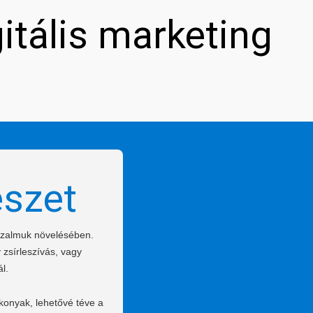
gitális marketing
észet
bizalmuk növelésében.
 zsírleszívás, vagy
l.
konyak, lehetővé téve a