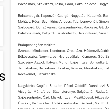
Bácsalmás, Szekszárd, Tolna, Fadd, Paks, Kalocsa, Hőgyé
Balatonboglár, Kaposvár, Csurgó, Nagyatád, Kadarkút, Barcs,
Mohács, Pécs, Szentlőrinc Andocs, Tab, Lengyeltóti, Simont
Sárbogárd, Dunaújváros, Kunszentmiklós, Ráckeve, Gárdony
Balatonalmádi, Polgárdi, Balatonfűzfő, Balatonfüred, Veszp
Budapest egész területe:
Szentes, Mindszent, Kondoros, Orosháza, Hódmezővásárh
Békéscsaba, Nagymaros, Nyergesújfalu, Kismaros, Göd,Sz
Szécsény, Aszód, Hatvan, Monor, Lajosmizse, Soltvadkert, 
Jánoshalma, Bácsalmás, Kelebia, Röszke, Mórahalom, Kisk
s
Kecskemét, Tiszakécske
Nagykörös, Cegléd, Budaörs, Pécel, Gödöllő, Dunakeszi, 
Visegrád, Mátrafüred, Bátonyterenye, Salgótarján,Rudabán
Sajószentpéter, Ózd, Miskolc, Eger, Mezőkövesd, Füzesabo
Újszász, Kisújszállás, Törökszentmiklós, Szolnok, Martfű,
Szarvas, Kunszentmárton, Csongrád, Abony, Nagykáta, Újs