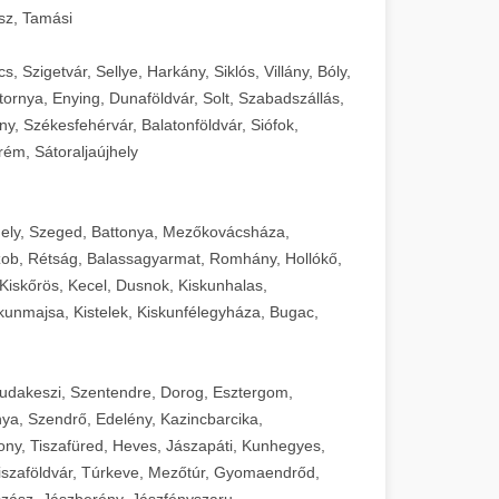
sz, Tamási
 Szigetvár, Sellye, Harkány, Siklós, Villány, Bóly,
ornya, Enying, Dunaföldvár, Solt, Szabadszállás,
, Székesfehérvár, Balatonföldvár, Siófok,
rém, Sátoraljaújhely
ely, Szeged, Battonya, Mezőkovácsháza,
ob, Rétság, Balassagyarmat, Romhány, Hollókő,
Kiskőrös, Kecel, Dusnok, Kiskunhalas,
unmajsa, Kistelek, Kiskunfélegyháza, Bugac,
Budakeszi, Szentendre, Dorog, Esztergom,
ya, Szendrő, Edelény, Kazincbarcika,
ny, Tiszafüred, Heves, Jászapáti, Kunhegyes,
 Tiszaföldvár, Túrkeve, Mezőtúr, Gyomaendrőd,
zász, Jászberény, Jászfényszaru,