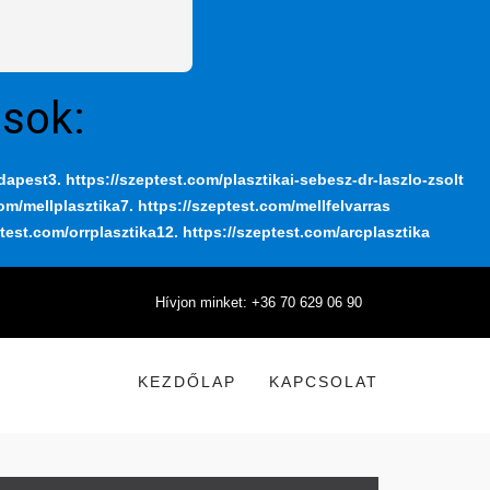
ások:
udapest
3. https://szeptest.com/plasztikai-sebesz-dr-laszlo-zsolt
com/mellplasztika
7. https://szeptest.com/mellfelvarras
ptest.com/orrplasztika
12. https://szeptest.com/arcplasztika
Hívjon minket: +36 70 629 06 90
KEZDŐLAP
KAPCSOLAT