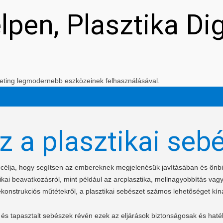
elpen, Plasztika Di
arketing legmodernebb eszközeinek felhasználásával.
z a plasztikai seb
t célja, hogy segítsen az embereknek megjelenésük javításában és ön
kai beavatkozásról, mint például az arcplasztika, mellnagyobbítás vagy
ekonstrukciós műtétekről, a plasztikai sebészet számos lehetőséget kíná
és tapasztalt sebészek révén ezek az eljárások biztonságosak és haté