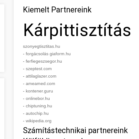
Kiemelt Partnereink
Kárpittisztítás
szonyegtisztitas.hu
-
forgácsolás giaform.hu
-
ferfiegeszsegor.hu
-
szeptest.com
-
attilaglazer.com
-
ameamed.com
-
kontener.guru
-
onlinebor.hu
-
chiptuning.hu
-
autochip.hu
-
wikipedia.org
Számítástechnikai partnereink