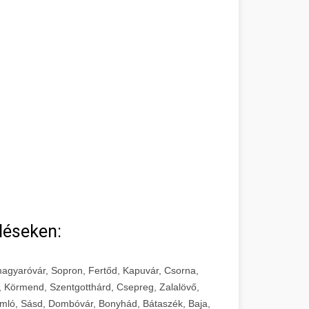
léseken:
agyaróvár, Sopron, Fertőd, Kapuvár, Csorna,
, Körmend, Szentgotthárd, Csepreg, Zalalövő,
mló, Sásd, Dombóvár, Bonyhád, Bátaszék, Baja,