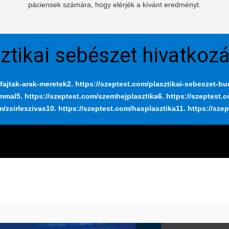
páciensek számára, hogy elérjék a kívánt eredményt.
ztikai sebészet hivatkoz
fajtak-arak-meretek
2. https://szeptest.com/plasztikai-sebeszet-b
ummal
5. https://szeptest.com/szemhejplasztika
6. https://szeptest.
m/zsirleszivas
10. https://szeptest.com/hasplasztika
11. https://sze