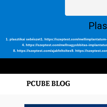
Plas
1. plasztikai sebészet
1. https://szeptest.com/mellimplantatum-
4. https://szeptest.com/mellnagyobbitas-implantat
8. https://szeptest.com/ajakfeltoltes
9. https://szeptest.co