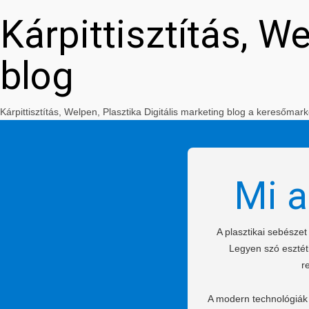
Kárpittisztítás, W
blog
Kárpittisztítás, Welpen, Plasztika Digitális marketing blog a keresőm
Mi a
A plasztikai sebésze
Legyen szó esztéti
r
A modern technológiák 