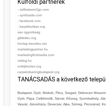
Külföldi partnerek
-
selfesteem2go.com
-
synthasite.com
-
facebook.com
-
karpittisztitas.org
seo ügynökség
gildedeu.org
honlap-keszites.net
marketingpartner.hu
marketingfirstmedia.com
reblog.hu
onfejlesztes.org
carpetcleaningbudapest.org
TANÁCSADÁS a következő telepü
Budapest, Győr, Miskolc, Pécs, Szeged, Debrecen Mosonm
Győr, Pápa, Celldömölk, Sárvár, Kőszeg, Szombathely, Ják
Vasvár, Jánosháza, Devecser, Ajka, Sümeg, Pécsvárad, Ko