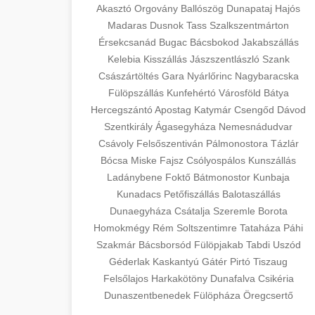
Akasztó
Orgovány
Ballószög
Dunapataj
Hajós
Madaras
Dusnok
Tass
Szalkszentmárton
Érsekcsanád
Bugac
Bácsbokod
Jakabszállás
Kelebia
Kisszállás
Jászszentlászló
Szank
Császártöltés
Gara
Nyárlőrinc
Nagybaracska
Fülöpszállás
Kunfehértó
Városföld
Bátya
Hercegszántó
Apostag
Katymár
Csengőd
Dávod
Szentkirály
Ágasegyháza
Nemesnádudvar
Csávoly
Felsőszentiván
Pálmonostora
Tázlár
Bócsa
Miske
Fajsz
Csólyospálos
Kunszállás
Ladánybene
Foktő
Bátmonostor
Kunbaja
Kunadacs
Petőfiszállás
Balotaszállás
Dunaegyháza
Csátalja
Szeremle
Borota
Homokmégy
Rém
Soltszentimre
Tataháza
Páhi
Szakmár
Bácsborsód
Fülöpjakab
Tabdi
Uszód
Géderlak
Kaskantyú
Gátér
Pirtó
Tiszaug
Felsőlajos
Harkakötöny
Dunafalva
Csikéria
Dunaszentbenedek
Fülöpháza
Öregcsertő