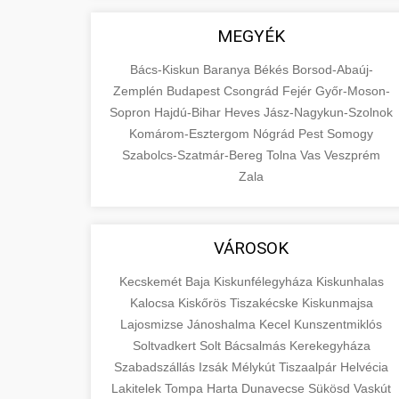
MEGYÉK
Bács-Kiskun
Baranya
Békés
Borsod-Abaúj-
Zemplén
Budapest
Csongrád
Fejér
Győr-Moson-
Sopron
Hajdú-Bihar
Heves
Jász-Nagykun-Szolnok
Komárom-Esztergom
Nógrád
Pest
Somogy
Szabolcs-Szatmár-Bereg
Tolna
Vas
Veszprém
Zala
VÁROSOK
Kecskemét
Baja
Kiskunfélegyháza
Kiskunhalas
Kalocsa
Kiskőrös
Tiszakécske
Kiskunmajsa
Lajosmizse
Jánoshalma
Kecel
Kunszentmiklós
Soltvadkert
Solt
Bácsalmás
Kerekegyháza
Szabadszállás
Izsák
Mélykút
Tiszaalpár
Helvécia
Lakitelek
Tompa
Harta
Dunavecse
Sükösd
Vaskút