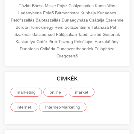
Tázlár
Bócsa
Miske
Fajsz
Csólyospálos
Kunszállás
Ladánybene
Foktő
Bátmonostor
Kunbaja
Kunadacs
Petőfiszállás
Balotaszállás
Dunaegyháza
Csátalja
Szeremle
Borota
Homokmégy
Rém
Soltszentimre
Tataháza
Páhi
Szakmár
Bácsborsód
Fülöpjakab
Tabdi
Uszód
Géderlak
Kaskantyú
Gátér
Pirtó
Tiszaug
Felsőlajos
Harkakötöny
Dunafalva
Csikéria
Dunaszentbenedek
Fülöpháza
Öregcsertő
CIMKÉK
marketing
online
market
internet
Internet-Marketing