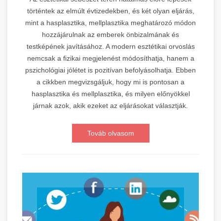
történtek az elmúlt évtizedekben, és két olyan eljárás,
mint a hasplasztika, mellplasztika meghatározó módon
hozzájárulnak az emberek önbizalmának és
testképének javításához. A modern esztétikai orvoslás
nemcsak a fizikai megjelenést módosíthatja, hanem a
pszichológiai jólétet is pozitívan befolyásolhatja. Ebben
a cikkben megvizsgáljuk, hogy mi is pontosan a
hasplasztika és mellplasztika, és milyen előnyökkel
járnak azok, akik ezeket az eljárásokat választják.
Továb olvasom