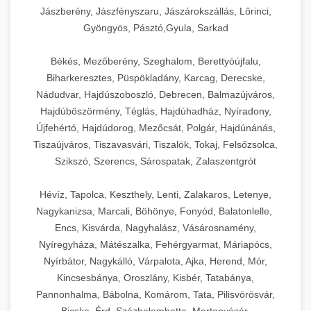
Jászberény, Jászfényszaru, Jászárokszállás, Lőrinci,
Gyöngyös, Pásztó,Gyula, Sarkad
Békés, Mezőberény, Szeghalom, Berettyóújfalu,
Biharkeresztes, Püspökladány, Karcag, Derecske,
Nádudvar, Hajdúszoboszló, Debrecen, Balmazújváros,
Hajdúböszörmény, Téglás, Hajdúhadház, Nyíradony,
Újfehértó, Hajdúdorog, Mezőcsát, Polgár, Hajdúnánás,
Tiszaújváros, Tiszavasvári, Tiszalök, Tokaj, Felsőzsolca,
Szikszó, Szerencs, Sárospatak, Zalaszentgrót
Hévíz, Tapolca, Keszthely, Lenti, Zalakaros, Letenye,
Nagykanizsa, Marcali, Böhönye, Fonyód, Balatonlelle,
Encs, Kisvárda, Nagyhalász, Vásárosnamény,
Nyíregyháza, Mátészalka, Fehérgyarmat, Máriapócs,
Nyírbátor, Nagykálló, Várpalota, Ajka, Herend, Mór,
Kincsesbánya, Oroszlány, Kisbér, Tatabánya,
Pannonhalma, Bábolna, Komárom, Tata, Pilisvörösvár,