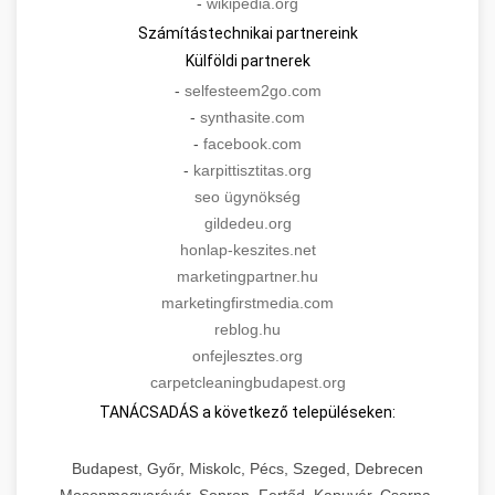
-
wikipedia.org
Számítástechnikai partnereink
Külföldi partnerek
-
selfesteem2go.com
-
synthasite.com
-
facebook.com
-
karpittisztitas.org
seo ügynökség
gildedeu.org
honlap-keszites.net
marketingpartner.hu
marketingfirstmedia.com
reblog.hu
onfejlesztes.org
carpetcleaningbudapest.org
TANÁCSADÁS a következő településeken:
Budapest, Győr, Miskolc, Pécs, Szeged, Debrecen