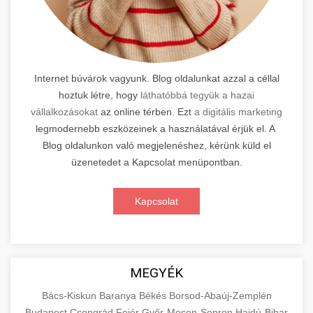
Internet búvárok vagyunk. Blog oldalunkat azzal a céllal
hoztuk létre, hogy
láthatóbbá tegyük a hazai
vállalkozásokat
az online térben. Ezt
a digitális marketing
legmodernebb eszközeinek a használatával érjük el. A
Blog oldalunkon való megjelenéshez, kérünk küld el
üzenetedet a Kapcsolat menüpontban.
Kapcsolat
MEGYÉK
Bács-Kiskun
Baranya
Békés
Borsod-Abaúj-Zemplén
Budapest
Csongrád
Fejér
Győr-Moson-Sopron
Hajdú-Bihar