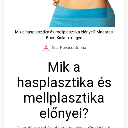
Mik a hasplasztika és mellplasztika előnyei? Madaras
Bács-Kiskun megye
Írta: Kovács Dorina
Mik a
hasplasztika és
mellplasztika
előnyei?
Az esztétikai sebészet terén hatalmas előre lépések