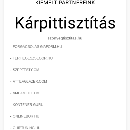
KIEMELT PARTNEREINK
Kárpittisztítás
szonyegtisztitas.hu
-
FORGÁCSOLÁS GIAFORM.HU
-
FERFIEGESZSEGOR.HU
-
SZEPTEST.COM
-
ATTILAGLAZER.COM
-
AMEAMED.COM
-
KONTENER.GURU
-
ONLINEBOR.HU
-
CHIPTUNING.HU