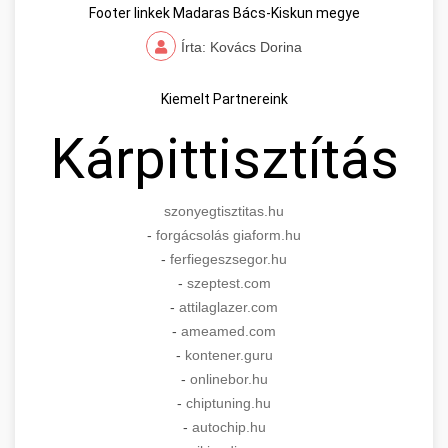
Footer linkek Madaras Bács-Kiskun megye
Írta: Kovács Dorina
Kiemelt Partnereink
Kárpittisztítás
szonyegtisztitas.hu
-
forgácsolás giaform.hu
-
ferfiegeszsegor.hu
-
szeptest.com
-
attilaglazer.com
-
ameamed.com
-
kontener.guru
-
onlinebor.hu
-
chiptuning.hu
-
autochip.hu