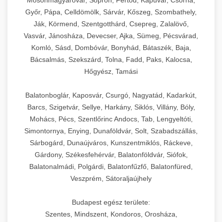
Mosonmagyaróvár, Sopron, Fertőd, Kapuvár, Csorna,
Győr, Pápa, Celldömölk, Sárvár, Kőszeg, Szombathely,
Ják, Körmend, Szentgotthárd, Csepreg, Zalalövő,
Vasvár, Jánosháza, Devecser, Ajka, Sümeg, Pécsvárad,
Komló, Sásd, Dombóvár, Bonyhád, Bátaszék, Baja,
Bácsalmás, Szekszárd, Tolna, Fadd, Paks, Kalocsa,
Hőgyész, Tamási
Balatonboglár, Kaposvár, Csurgó, Nagyatád, Kadarkút,
Barcs, Szigetvár, Sellye, Harkány, Siklós, Villány, Bóly,
Mohács, Pécs, Szentlőrinc Andocs, Tab, Lengyeltóti,
Simontornya, Enying, Dunaföldvár, Solt, Szabadszállás,
Sárbogárd, Dunaújváros, Kunszentmiklós, Ráckeve,
Gárdony, Székesfehérvár, Balatonföldvár, Siófok,
Balatonalmádi, Polgárdi, Balatonfűzfő, Balatonfüred,
Veszprém, Sátoraljaújhely
Budapest egész területe:
Szentes, Mindszent, Kondoros, Orosháza,