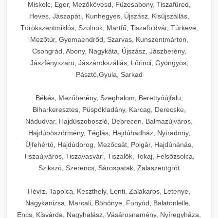
Miskolc, Eger, Mezőkövesd, Füzesabony, Tiszafüred,
Heves, Jászapáti, Kunhegyes, Újszász, Kisújszállás,
Törökszentmiklós, Szolnok, Martfű, Tiszaföldvár, Túrkeve,
Mezőtúr, Gyomaendrőd, Szarvas, Kunszentmárton,
Csongrád, Abony, Nagykáta, Újszász, Jászberény,
Jászfényszaru, Jászárokszállás, Lőrinci, Gyöngyös,
Pásztó,Gyula, Sarkad
Békés, Mezőberény, Szeghalom, Berettyóújfalu,
Biharkeresztes, Püspökladány, Karcag, Derecske,
Nádudvar, Hajdúszoboszló, Debrecen, Balmazújváros,
Hajdúböszörmény, Téglás, Hajdúhadház, Nyíradony,
Újfehértó, Hajdúdorog, Mezőcsát, Polgár, Hajdúnánás,
Tiszaújváros, Tiszavasvári, Tiszalök, Tokaj, Felsőzsolca,
Szikszó, Szerencs, Sárospatak, Zalaszentgrót
Hévíz, Tapolca, Keszthely, Lenti, Zalakaros, Letenye,
Nagykanizsa, Marcali, Böhönye, Fonyód, Balatonlelle,
Encs, Kisvárda, Nagyhalász, Vásárosnamény, Nyíregyháza,