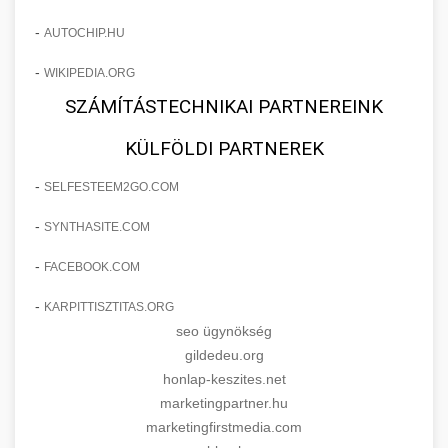
-
AUTOCHIP.HU
-
WIKIPEDIA.ORG
SZÁMÍTÁSTECHNIKAI PARTNEREINK
KÜLFÖLDI PARTNEREK
-
SELFESTEEM2GO.COM
-
SYNTHASITE.COM
-
FACEBOOK.COM
-
KARPITTISZTITAS.ORG
seo ügynökség
gildedeu.org
honlap-keszites.net
marketingpartner.hu
marketingfirstmedia.com