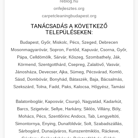
reblog.hu
onfejlesztes.org
carpetcleaningbudapest.org
TANÁCSADÁS A KÖVETKEZŐ
TELEPÜLÉSEKEN:
Budapest, Győr, Miskolc, Pécs, Szeged, Debrecen
Mosonmagyaróvár, Sopron, Fertőd, Kapuvár, Csorna, Győr,
Pápa, Celldömölk, Sárvár, Kőszeg, Szombathely, Ják,
Körmend, Szentgotthárd, Csepreg, Zalalövő, Vasvár,
Jánosháza, Devecser, Ajka, Sümeg, Pécsvárad, Komló,
Sásd, Dombóvár, Bonyhád, Bátaszék, Baja, Bácsalmás,
Szekszárd, Tolna, Fadd, Paks, Kalocsa, Hőgyész, Tamási
Balatonboglár, Kaposvár, Csurgó, Nagyatád, Kadarkút,
Barcs, Szigetvár, Sellye, Harkány, Siklós, Villány, Bóly,
Mohács, Pécs, Szentlőrinc Andocs, Tab, Lengyeltóti,
Simontornya, Enying, Dunaföldvár, Solt, Szabadszállás,
Sárbogárd, Dunaújváros, Kunszentmiklós, Ráckeve,