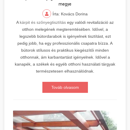
megye
Írta: Kovács Dorina
A
kárpit és szőnyegtisztítás
egy valódi revitalizáció az
otthon melegének megteremtésében. Idővel, a
legszebb bútordarabok is igényelnek tisztítást, ezt
pedig jobb, ha egy professzionális csapatra bízza. A
bútorok stílusos és praktikus kiegészítői minden
otthonnak, ám karbantartást igényelnek. Idővel a
kanapék, a székek és egyéb otthoni használati tárgyak
természetesen elhasználódnak.
Továb olvasom