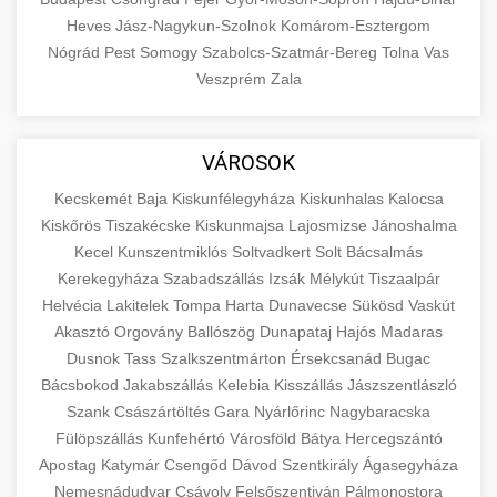
Heves
Jász-Nagykun-Szolnok
Komárom-Esztergom
Nógrád
Pest
Somogy
Szabolcs-Szatmár-Bereg
Tolna
Vas
Veszprém
Zala
VÁROSOK
Kecskemét
Baja
Kiskunfélegyháza
Kiskunhalas
Kalocsa
Kiskőrös
Tiszakécske
Kiskunmajsa
Lajosmizse
Jánoshalma
Kecel
Kunszentmiklós
Soltvadkert
Solt
Bácsalmás
Kerekegyháza
Szabadszállás
Izsák
Mélykút
Tiszaalpár
Helvécia
Lakitelek
Tompa
Harta
Dunavecse
Sükösd
Vaskút
Akasztó
Orgovány
Ballószög
Dunapataj
Hajós
Madaras
Dusnok
Tass
Szalkszentmárton
Érsekcsanád
Bugac
Bácsbokod
Jakabszállás
Kelebia
Kisszállás
Jászszentlászló
Szank
Császártöltés
Gara
Nyárlőrinc
Nagybaracska
Fülöpszállás
Kunfehértó
Városföld
Bátya
Hercegszántó
Apostag
Katymár
Csengőd
Dávod
Szentkirály
Ágasegyháza
Nemesnádudvar
Csávoly
Felsőszentiván
Pálmonostora