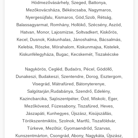
Hódmezővásárhely, Szeged, Battonya,
Mezőkovácsháza, Békéscsaba, Nagymaros,
Nyergesújfalu, Kismaros, Göd,Szob, Rétság,
Balassagyarmat, Romhány, Hollókő, Szécsény, Aszód,
Hatvan, Monor, Lajosmizse, Soltvadkert, Kiskőrös,
Kecel, Dusnok, Kiskunhalas, Jánoshalma, Bácsalmás,
Kelebia, Röszke, Mórahalom, Kiskunmajsa, Kistelek,
Kiskunfélegyháza, Bugac, Kecskemét, Tiszakécske
Nagykörös, Cegléd, Budaörs, Pécel, Gödöllő,
Dunakeszi, Budakeszi, Szentendre, Dorog, Esztergom,
Visegrád, Mátrafüred, Bátonyterenye,
Salgótarján,Rudabánya, Szendrő, Edelény,
Kazincbarcika, Sajószentpéter, Ózd, Miskolc, Eger,
Mezőkövesd, Füzesabony, Tiszafüred, Heves,
Jászapáti, Kunhegyes, Újszász, Kisújszállás,
Törökszentmiklós, Szolnok, Martfű, Tiszaföldvár,
Túrkeve, Mezőtúr, Gyomaendrőd, Szarvas,
Kunszentmárton, Csongrád, Abony, Nagykáta, Újszász,