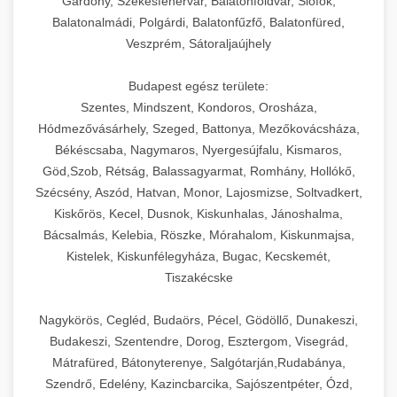
Gárdony, Székesfehérvár, Balatonföldvár, Siófok,
Balatonalmádi, Polgárdi, Balatonfűzfő, Balatonfüred,
Veszprém, Sátoraljaújhely
Budapest egész területe:
Szentes, Mindszent, Kondoros, Orosháza,
Hódmezővásárhely, Szeged, Battonya, Mezőkovácsháza,
Békéscsaba, Nagymaros, Nyergesújfalu, Kismaros,
Göd,Szob, Rétság, Balassagyarmat, Romhány, Hollókő,
Szécsény, Aszód, Hatvan, Monor, Lajosmizse, Soltvadkert,
Kiskőrös, Kecel, Dusnok, Kiskunhalas, Jánoshalma,
Bácsalmás, Kelebia, Röszke, Mórahalom, Kiskunmajsa,
Kistelek, Kiskunfélegyháza, Bugac, Kecskemét,
Tiszakécske
Nagykörös, Cegléd, Budaörs, Pécel, Gödöllő, Dunakeszi,
Budakeszi, Szentendre, Dorog, Esztergom, Visegrád,
Mátrafüred, Bátonyterenye, Salgótarján,Rudabánya,
Szendrő, Edelény, Kazincbarcika, Sajószentpéter, Ózd,