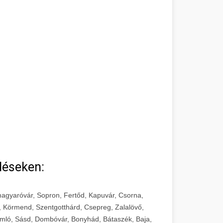
léseken:
agyaróvár, Sopron, Fertőd, Kapuvár, Csorna,
, Körmend, Szentgotthárd, Csepreg, Zalalövő,
mló, Sásd, Dombóvár, Bonyhád, Bátaszék, Baja,