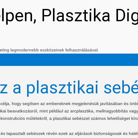
elpen, Plasztika Di
arketing legmodernebb eszközeinek felhasználásával.
z a plasztikai seb
t célja, hogy segítsen az embereknek megjelenésük javításában és ön
kai beavatkozásról, mint például az arcplasztika, mellnagyobbítás vagy
ekonstrukciós műtétekről, a plasztikai sebészet számos lehetőséget kíná
és tapasztalt sebészek révén ezek az eljárások biztonságosak és haté