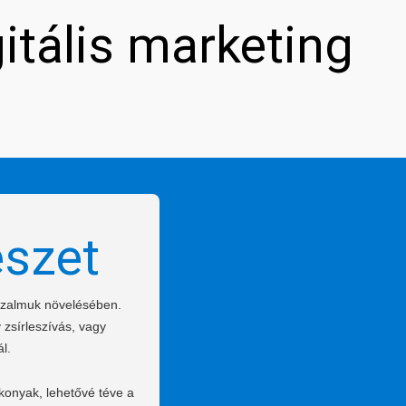
gitális marketing
észet
bizalmuk növelésében.
 zsírleszívás, vagy
l.
konyak, lehetővé téve a