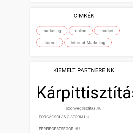
CIMKÉK
marketing
online
market
internet
Internet-Marketing
KIEMELT PARTNEREINK
Kárpittisztítá
szonyegtisztitas.hu
-
FORGÁCSOLÁS GIAFORM.HU
-
FERFIEGESZSEGOR.HU