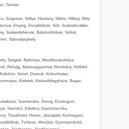
sz, Tamási
 Szigetvár, Sellye, Harkány, Siklós, Villány, Bóly,
ornya, Enying, Dunaföldvár, Solt, Szabadszállás,
, Székesfehérvár, Balatonföldvár, Siófok,
rém, Sátoraljaújhely
ely, Szeged, Battonya, Mezőkovácsháza,
ob, Rétság, Balassagyarmat, Romhány, Hollókő,
Kiskőrös, Kecel, Dusnok, Kiskunhalas,
unmajsa, Kistelek, Kiskunfélegyháza, Bugac,
Budakeszi, Szentendre, Dorog, Esztergom,
ya, Szendrő, Edelény, Kazincbarcika,
ny, Tiszafüred, Heves, Jászapáti, Kunhegyes,
 Tiszaföldvár, Túrkeve, Mezőtúr, Gyomaendrőd,
zász, Jászberény, Jászfényszaru,