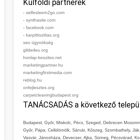
Külföldi partnerek
-
selfesteem2go.com
-
synthasite.com
-
facebook.com
-
karpittisztitas.org
seo ügynökség
gildedeu.org
honlap-keszites.net
marketingpartner.hu
marketingfirstmedia.com
reblog.hu
onfejlesztes.org
carpetcleaningbudapest.org
TANÁCSADÁS a következő telepü
Budapest, Győr, Miskolc, Pécs, Szeged, Debrecen Mosonm
Győr, Pápa, Celldömölk, Sárvár, Kőszeg, Szombathely, Ják
Vasvár, Jánosháza, Devecser, Ajka, Sümeg, Pécsvárad, Ko