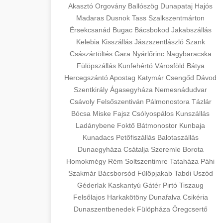
Akasztó
Orgovány
Ballószög
Dunapataj
Hajós
Madaras
Dusnok
Tass
Szalkszentmárton
Érsekcsanád
Bugac
Bácsbokod
Jakabszállás
Kelebia
Kisszállás
Jászszentlászló
Szank
Császártöltés
Gara
Nyárlőrinc
Nagybaracska
Fülöpszállás
Kunfehértó
Városföld
Bátya
Hercegszántó
Apostag
Katymár
Csengőd
Dávod
Szentkirály
Ágasegyháza
Nemesnádudvar
Csávoly
Felsőszentiván
Pálmonostora
Tázlár
Bócsa
Miske
Fajsz
Csólyospálos
Kunszállás
Ladánybene
Foktő
Bátmonostor
Kunbaja
Kunadacs
Petőfiszállás
Balotaszállás
Dunaegyháza
Csátalja
Szeremle
Borota
Homokmégy
Rém
Soltszentimre
Tataháza
Páhi
Szakmár
Bácsborsód
Fülöpjakab
Tabdi
Uszód
Géderlak
Kaskantyú
Gátér
Pirtó
Tiszaug
Felsőlajos
Harkakötöny
Dunafalva
Csikéria
Dunaszentbenedek
Fülöpháza
Öregcsertő