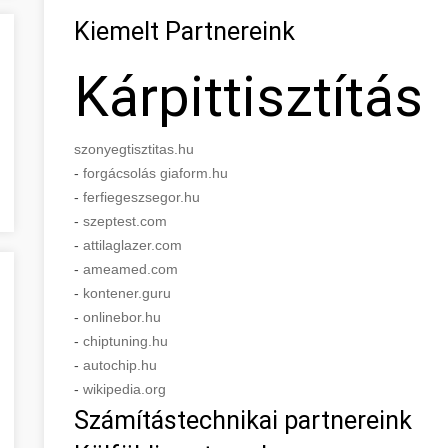
Kiemelt Partnereink
Kárpittisztítás
szonyegtisztitas.hu
-
forgácsolás giaform.hu
-
ferfiegeszsegor.hu
-
szeptest.com
-
attilaglazer.com
-
ameamed.com
-
kontener.guru
-
onlinebor.hu
-
chiptuning.hu
-
autochip.hu
-
wikipedia.org
Számítástechnikai partnereink