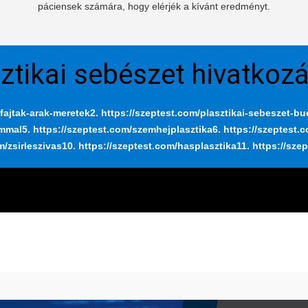
páciensek számára, hogy elérjék a kívánt eredményt.
ztikai sebészet hivatkoz
fajtak-arak-meretek
2. https://szeptest.com/plasztikai-sebeszet-b
ummal
5. https://szeptest.com/szemhejplasztika
6. https://szeptest.
m/zsirleszivas
10. https://szeptest.com/hasplasztika
11. https://sze