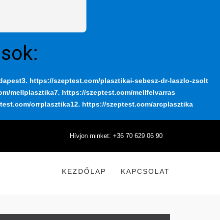
ások:
udapest
3. https://szeptest.com/plasztikai-sebesz-dr-laszlo-zsolt
com/mellplasztika
7. https://szeptest.com/mellfelvarras
ptest.com/orrplasztika
12. https://szeptest.com/arcplasztika
Hívjon minket: +36 70 629 06 90
KEZDŐLAP
KAPCSOLAT