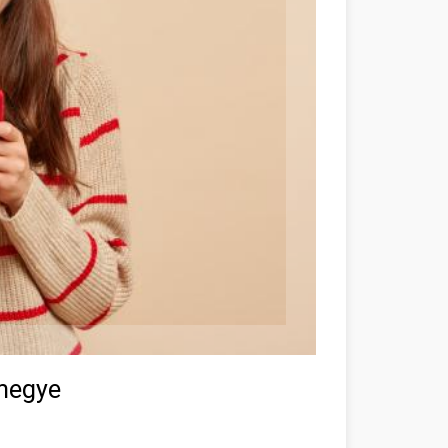
 megye