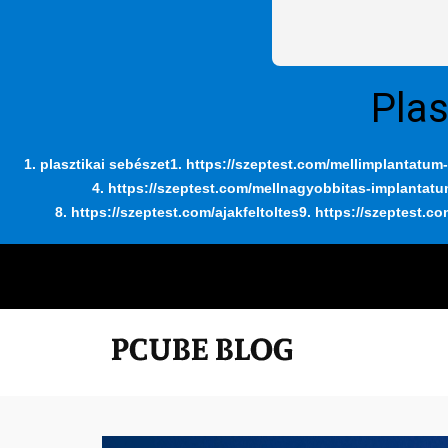
Plas
1. plasztikai sebészet
1. https://szeptest.com/mellimplantatum-
4. https://szeptest.com/mellnagyobbitas-implantat
8. https://szeptest.com/ajakfeltoltes
9. https://szeptest.co