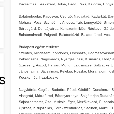
Bácsalmás, Szekszárd, Tolna, Fadd, Paks, Kalocsa, Hőgyé
Balatonboglár, Kaposvár, Csurgó, Nagyatád, Kadarkút, Barcs,
Mohács, Pécs, Szentlőrinc Andocs, Tab, Lengyeltóti, Simont
Sárbogárd, Dunaújváros, Kunszentmiklós, Ráckeve, Gárdony
Balatonalmádi, Polgárdi, Balatonfűzfő, Balatonfüred, Veszp
Budapest egész területe:
Szentes, Mindszent, Kondoros, Orosháza, Hódmezővásárh
Békéscsaba, Nagymaros, Nyergesújfalu, Kismaros, Göd,Sz
Szécsény, Aszód, Hatvan, Monor, Lajosmizse, Soltvadkert, 
Jánoshalma, Bácsalmás, Kelebia, Röszke, Mórahalom, Kisk
s
Kecskemét, Tiszakécske
Nagykörös, Cegléd, Budaörs, Pécel, Gödöllő, Dunakeszi, 
Visegrád, Mátrafüred, Bátonyterenye, Salgótarján,Rudabán
Sajószentpéter, Ózd, Miskolc, Eger, Mezőkövesd, Füzesabo
Újszász, Kisújszállás, Törökszentmiklós, Szolnok, Martfű,
Szarvas, Kunszentmárton, Csongrád, Abony, Nagykáta, Újs