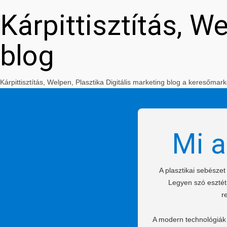
Kárpittisztítás, W
blog
Kárpittisztítás, Welpen, Plasztika Digitális marketing blog a keresőm
Mi a
A plasztikai sebésze
Legyen szó esztéti
r
A modern technológiák 