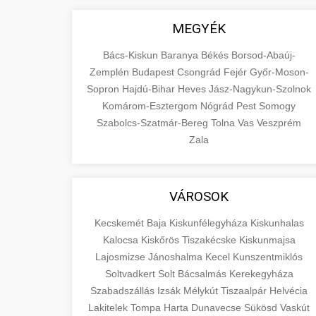
MEGYÉK
Bács-Kiskun
Baranya
Békés
Borsod-Abaúj-
Zemplén
Budapest
Csongrád
Fejér
Győr-Moson-
Sopron
Hajdú-Bihar
Heves
Jász-Nagykun-Szolnok
Komárom-Esztergom
Nógrád
Pest
Somogy
Szabolcs-Szatmár-Bereg
Tolna
Vas
Veszprém
Zala
VÁROSOK
Kecskemét
Baja
Kiskunfélegyháza
Kiskunhalas
Kalocsa
Kiskőrös
Tiszakécske
Kiskunmajsa
Lajosmizse
Jánoshalma
Kecel
Kunszentmiklós
Soltvadkert
Solt
Bácsalmás
Kerekegyháza
Szabadszállás
Izsák
Mélykút
Tiszaalpár
Helvécia
Lakitelek
Tompa
Harta
Dunavecse
Sükösd
Vaskút