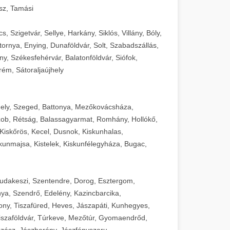
sz, Tamási
 Szigetvár, Sellye, Harkány, Siklós, Villány, Bóly,
ornya, Enying, Dunaföldvár, Solt, Szabadszállás,
, Székesfehérvár, Balatonföldvár, Siófok,
rém, Sátoraljaújhely
ely, Szeged, Battonya, Mezőkovácsháza,
ob, Rétság, Balassagyarmat, Romhány, Hollókő,
Kiskőrös, Kecel, Dusnok, Kiskunhalas,
unmajsa, Kistelek, Kiskunfélegyháza, Bugac,
Budakeszi, Szentendre, Dorog, Esztergom,
ya, Szendrő, Edelény, Kazincbarcika,
ny, Tiszafüred, Heves, Jászapáti, Kunhegyes,
 Tiszaföldvár, Túrkeve, Mezőtúr, Gyomaendrőd,
zász, Jászberény, Jászfényszaru,