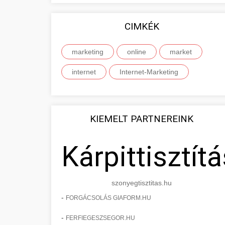
CIMKÉK
marketing
online
market
internet
Internet-Marketing
KIEMELT PARTNEREINK
Kárpittisztítá
szonyegtisztitas.hu
-
FORGÁCSOLÁS GIAFORM.HU
-
FERFIEGESZSEGOR.HU