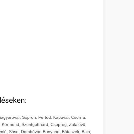
léseken:
agyaróvár, Sopron, Fertőd, Kapuvár, Csorna,
, Körmend, Szentgotthárd, Csepreg, Zalalövő,
mló, Sásd, Dombóvár, Bonyhád, Bátaszék, Baja,