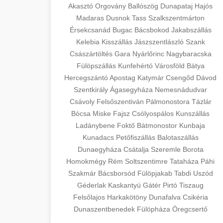
Akasztó
Orgovány
Ballószög
Dunapataj
Hajós
Madaras
Dusnok
Tass
Szalkszentmárton
Érsekcsanád
Bugac
Bácsbokod
Jakabszállás
Kelebia
Kisszállás
Jászszentlászló
Szank
Császártöltés
Gara
Nyárlőrinc
Nagybaracska
Fülöpszállás
Kunfehértó
Városföld
Bátya
Hercegszántó
Apostag
Katymár
Csengőd
Dávod
Szentkirály
Ágasegyháza
Nemesnádudvar
Csávoly
Felsőszentiván
Pálmonostora
Tázlár
Bócsa
Miske
Fajsz
Csólyospálos
Kunszállás
Ladánybene
Foktő
Bátmonostor
Kunbaja
Kunadacs
Petőfiszállás
Balotaszállás
Dunaegyháza
Csátalja
Szeremle
Borota
Homokmégy
Rém
Soltszentimre
Tataháza
Páhi
Szakmár
Bácsborsód
Fülöpjakab
Tabdi
Uszód
Géderlak
Kaskantyú
Gátér
Pirtó
Tiszaug
Felsőlajos
Harkakötöny
Dunafalva
Csikéria
Dunaszentbenedek
Fülöpháza
Öregcsertő