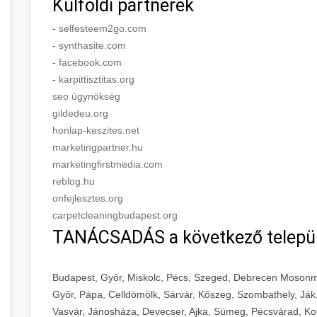
Külföldi partnerek
-
selfesteem2go.com
-
synthasite.com
-
facebook.com
-
karpittisztitas.org
seo ügynökség
gildedeu.org
honlap-keszites.net
marketingpartner.hu
marketingfirstmedia.com
reblog.hu
onfejlesztes.org
carpetcleaningbudapest.org
TANÁCSADÁS a következő telepü
Budapest, Győr, Miskolc, Pécs, Szeged, Debrecen Mosonm
Győr, Pápa, Celldömölk, Sárvár, Kőszeg, Szombathely, Ják
Vasvár, Jánosháza, Devecser, Ajka, Sümeg, Pécsvárad, Ko