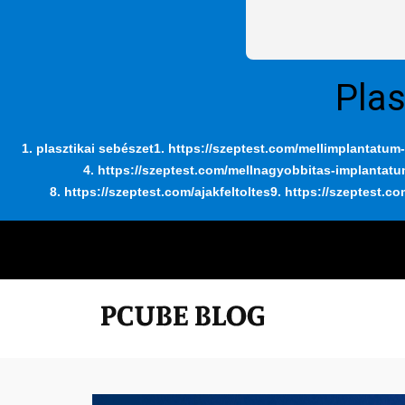
Plas
1. plasztikai sebészet
1. https://szeptest.com/mellimplantatum-
4. https://szeptest.com/mellnagyobbitas-implantat
8. https://szeptest.com/ajakfeltoltes
9. https://szeptest.co