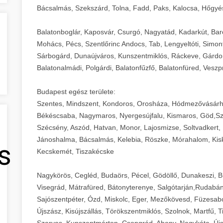
Bácsalmás, Szekszárd, Tolna, Fadd, Paks, Kalocsa, Hőgyé
Balatonboglár, Kaposvár, Csurgó, Nagyatád, Kadarkút, Barcs,
Mohács, Pécs, Szentlőrinc Andocs, Tab, Lengyeltóti, Simont
Sárbogárd, Dunaújváros, Kunszentmiklós, Ráckeve, Gárdony
Balatonalmádi, Polgárdi, Balatonfűzfő, Balatonfüred, Veszp
Budapest egész területe:
Szentes, Mindszent, Kondoros, Orosháza, Hódmezővásárh
Békéscsaba, Nagymaros, Nyergesújfalu, Kismaros, Göd,Sz
Szécsény, Aszód, Hatvan, Monor, Lajosmizse, Soltvadkert, 
Jánoshalma, Bácsalmás, Kelebia, Röszke, Mórahalom, Kisk
s
Kecskemét, Tiszakécske
Nagykörös, Cegléd, Budaörs, Pécel, Gödöllő, Dunakeszi, 
Visegrád, Mátrafüred, Bátonyterenye, Salgótarján,Rudabán
Sajószentpéter, Ózd, Miskolc, Eger, Mezőkövesd, Füzesabo
Újszász, Kisújszállás, Törökszentmiklós, Szolnok, Martfű,
Szarvas, Kunszentmárton, Csongrád, Abony, Nagykáta, Újs