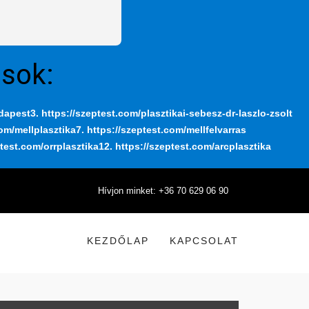
ások:
udapest
3. https://szeptest.com/plasztikai-sebesz-dr-laszlo-zsolt
com/mellplasztika
7. https://szeptest.com/mellfelvarras
ptest.com/orrplasztika
12. https://szeptest.com/arcplasztika
Hívjon minket: +36 70 629 06 90
KEZDŐLAP
KAPCSOLAT