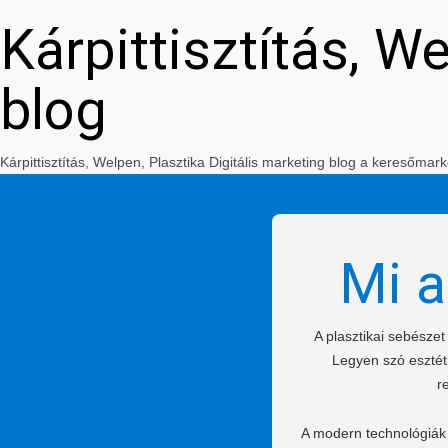
Kárpittisztítás, W
blog
Kárpittisztítás, Welpen, Plasztika Digitális marketing blog a keresőm
Mi a
A plasztikai sebésze
Legyen szó esztéti
r
A modern technológiák 