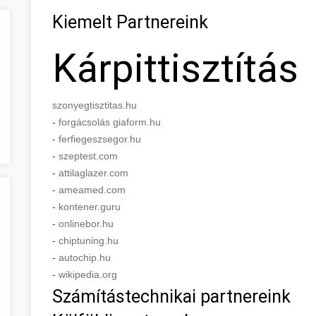
Kiemelt Partnereink
Kárpittisztítás
szonyegtisztitas.hu
-
forgácsolás giaform.hu
-
ferfiegeszsegor.hu
-
szeptest.com
-
attilaglazer.com
-
ameamed.com
-
kontener.guru
-
onlinebor.hu
-
chiptuning.hu
-
autochip.hu
-
wikipedia.org
Számítástechnikai partnereink