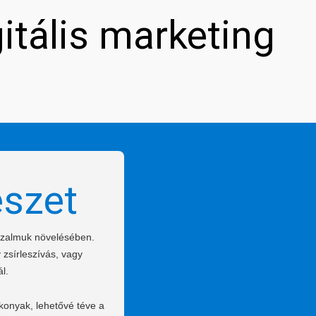
gitális marketing
észet
bizalmuk növelésében.
 zsírleszívás, vagy
l.
konyak, lehetővé téve a