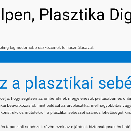
elpen, Plasztika Di
arketing legmodernebb eszközeinek felhasználásával.
z a plasztikai seb
t célja, hogy segítsen az embereknek megjelenésük javításában és ön
kai beavatkozásról, mint például az arcplasztika, mellnagyobbítás vagy
ekonstrukciós műtétekről, a plasztikai sebészet számos lehetőséget kíná
és tapasztalt sebészek révén ezek az eljárások biztonságosak és haté