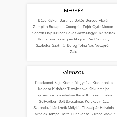
MEGYÉK
Bács-Kiskun
Baranya
Békés
Borsod-Abaúj-
Zemplén
Budapest
Csongrád
Fejér
Győr-Moson-
Sopron
Hajdú-Bihar
Heves
Jász-Nagykun-Szolnok
Komárom-Esztergom
Nógrád
Pest
Somogy
Szabolcs-Szatmár-Bereg
Tolna
Vas
Veszprém
Zala
VÁROSOK
Kecskemét
Baja
Kiskunfélegyháza
Kiskunhalas
Kalocsa
Kiskőrös
Tiszakécske
Kiskunmajsa
Lajosmizse
Jánoshalma
Kecel
Kunszentmiklós
Soltvadkert
Solt
Bácsalmás
Kerekegyháza
Szabadszállás
Izsák
Mélykút
Tiszaalpár
Helvécia
Lakitelek
Tompa
Harta
Dunavecse
Sükösd
Vaskút