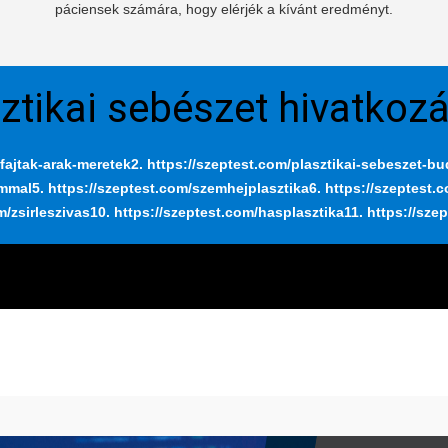
páciensek számára, hogy elérjék a kívánt eredményt.
ztikai sebészet hivatkoz
fajtak-arak-meretek
2. https://szeptest.com/plasztikai-sebeszet-b
ummal
5. https://szeptest.com/szemhejplasztika
6. https://szeptest.
m/zsirleszivas
10. https://szeptest.com/hasplasztika
11. https://sze