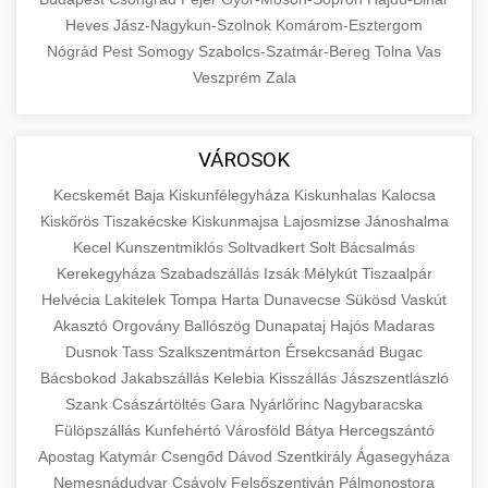
Heves
Jász-Nagykun-Szolnok
Komárom-Esztergom
Nógrád
Pest
Somogy
Szabolcs-Szatmár-Bereg
Tolna
Vas
Veszprém
Zala
VÁROSOK
Kecskemét
Baja
Kiskunfélegyháza
Kiskunhalas
Kalocsa
Kiskőrös
Tiszakécske
Kiskunmajsa
Lajosmizse
Jánoshalma
Kecel
Kunszentmiklós
Soltvadkert
Solt
Bácsalmás
Kerekegyháza
Szabadszállás
Izsák
Mélykút
Tiszaalpár
Helvécia
Lakitelek
Tompa
Harta
Dunavecse
Sükösd
Vaskút
Akasztó
Orgovány
Ballószög
Dunapataj
Hajós
Madaras
Dusnok
Tass
Szalkszentmárton
Érsekcsanád
Bugac
Bácsbokod
Jakabszállás
Kelebia
Kisszállás
Jászszentlászló
Szank
Császártöltés
Gara
Nyárlőrinc
Nagybaracska
Fülöpszállás
Kunfehértó
Városföld
Bátya
Hercegszántó
Apostag
Katymár
Csengőd
Dávod
Szentkirály
Ágasegyháza
Nemesnádudvar
Csávoly
Felsőszentiván
Pálmonostora