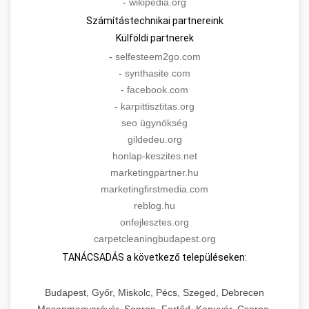
-
wikipedia.org
Számítástechnikai partnereink
Külföldi partnerek
-
selfesteem2go.com
-
synthasite.com
-
facebook.com
-
karpittisztitas.org
seo ügynökség
gildedeu.org
honlap-keszites.net
marketingpartner.hu
marketingfirstmedia.com
reblog.hu
onfejlesztes.org
carpetcleaningbudapest.org
TANÁCSADÁS a következő településeken:
Budapest, Győr, Miskolc, Pécs, Szeged, Debrecen