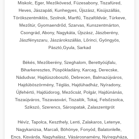
Miskolc, Eger, Mezőkövesd, Füzesabony, Tiszafüred,
Heves, Jászapáti, Kunhegyes, Újszász, Kisújszállás,
Törökszentmiklós, Szolnok, Martfű, Tiszaföldvár, Túrkeve,
Mezőtúr, Gyomaendrőd, Szarvas, Kunszentmárton,
Csongrád, Abony, Nagykáta, Újszász, Jászberény,
Jászfényszaru, Jászárokszállás, Lőrinci, Gyöngyös,
Pásztó,Gyula, Sarkad
Békés, Mezőberény, Szeghalom, Berettyóújfalu,
Biharkeresztes, Püspökladány, Karcag, Derecske,
Nádudvar, Hajdúszoboszló, Debrecen, Balmazújváros,
Hajdúböszörmény, Téglás, Hajdúhadház, Nyíradony,
Újfehértó, Hajdúdorog, Mezőcsát, Polgár, Hajdúnánás,
Tiszaújváros, Tiszavasvári, Tiszalök, Tokaj, Felsőzsolca,
Szikszó, Szerencs, Sárospatak, Zalaszentgrót
Hévíz, Tapolca, Keszthely, Lenti, Zalakaros, Letenye,
Nagykanizsa, Marcali, Böhönye, Fonyód, Balatonlelle,
Encs, Kisvárda, Nagyhalász, Vásárosnamény, Nyíregyháza,