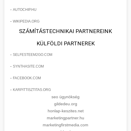
-
AUTOCHIP.HU
-
WIKIPEDIA.ORG
SZÁMÍTÁSTECHNIKAI PARTNEREINK
KÜLFÖLDI PARTNEREK
-
SELFESTEEM2GO.COM
-
SYNTHASITE.COM
-
FACEBOOK.COM
-
KARPITTISZTITAS.ORG
seo ügynökség
gildedeu.org
honlap-keszites.net
marketingpartner.hu
marketingfirstmedia.com