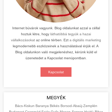
Internet búvárok vagyunk. Blog oldalunkat azzal a céllal
hoztuk létre, hogy
láthatóbbá tegyük a hazai
vállalkozásokat
az online térben. Ezt
a digitális marketing
legmodernebb eszközeinek a használatával érjük el. A
Blog oldalunkon való megjelenéshez, kérünk küld el
üzenetedet a Kapcsolat menüpontban.
Kapcsolat
MEGYÉK
Bács-Kiskun
Baranya
Békés
Borsod-Abaúj-Zemplén
Budapest
Csongrád
Fejér
Győr-Moson-Sopron
Hajdú-Bihar