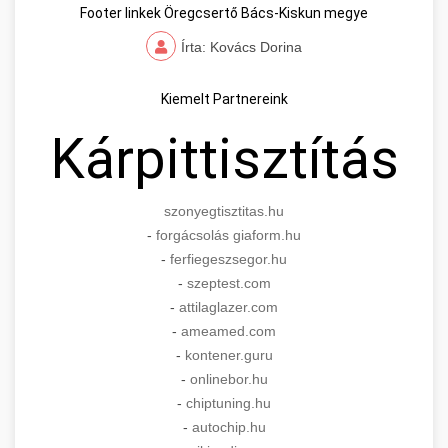
Footer linkek Öregcsertő Bács-Kiskun megye
Írta: Kovács Dorina
Kiemelt Partnereink
Kárpittisztítás
szonyegtisztitas.hu
-
forgácsolás giaform.hu
-
ferfiegeszsegor.hu
-
szeptest.com
-
attilaglazer.com
-
ameamed.com
-
kontener.guru
-
onlinebor.hu
-
chiptuning.hu
-
autochip.hu