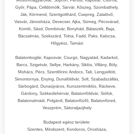
Mosonmagyaróvár, Sopron, Fertőd, Kapuvár, Csorna,
Győr, Pápa, Celldömölk, Sárvár, Kőszeg, Szombathely,
Ják, Körmend, Szentgotthárd, Csepreg, Zalalövő,
Vasvár, Jánosháza, Devecser, Ajka, Sümeg, Pécsvárad,
Komló, Sásd, Dombóvár, Bonyhád, Bátaszék, Baja,
Bácsalmás, Szekszárd, Tolna, Fadd, Paks, Kalocsa,
Hőgyész, Tamási
Balatonboglár, Kaposvár, Csurgó, Nagyatád, Kadarkút,
Barcs, Szigetvár, Sellye, Harkány, Siklós, Villány, Bóly,
Mohács, Pécs, Szentlőrinc Andocs, Tab, Lengyeltóti,
Simontornya, Enying, Dunaföldvár, Solt, Szabadszállás,
Sárbogárd, Dunaújváros, Kunszentmiklós, Ráckeve,
Gárdony, Székesfehérvár, Balatonföldvár, Siófok,
Balatonalmádi, Polgárdi, Balatonfűzfő, Balatonfüred,
Veszprém, Sátoraljaújhely
Budapest egész területe:
Szentes, Mindszent, Kondoros, Orosháza,