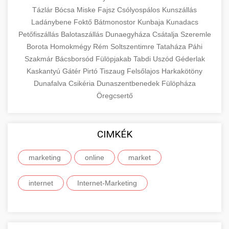
Tázlár
Bócsa
Miske
Fajsz
Csólyospálos
Kunszállás
Ladánybene
Foktő
Bátmonostor
Kunbaja
Kunadacs
Petőfiszállás
Balotaszállás
Dunaegyháza
Csátalja
Szeremle
Borota
Homokmégy
Rém
Soltszentimre
Tataháza
Páhi
Szakmár
Bácsborsód
Fülöpjakab
Tabdi
Uszód
Géderlak
Kaskantyú
Gátér
Pirtó
Tiszaug
Felsőlajos
Harkakötöny
Dunafalva
Csikéria
Dunaszentbenedek
Fülöpháza
Öregcsertő
CIMKÉK
marketing
online
market
internet
Internet-Marketing