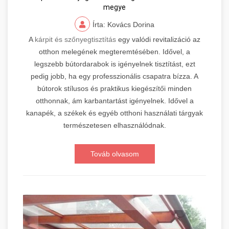
megye
Írta: Kovács Dorina
A
kárpit és szőnyegtisztítás
egy valódi revitalizáció az
otthon melegének megteremtésében. Idővel, a
legszebb bútordarabok is igényelnek tisztítást, ezt
pedig jobb, ha egy professzionális csapatra bízza. A
bútorok stílusos és praktikus kiegészítői minden
otthonnak, ám karbantartást igényelnek. Idővel a
kanapék, a székek és egyéb otthoni használati tárgyak
természetesen elhasználódnak.
Továb olvasom