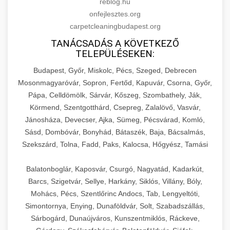
reblog.hu
onfejlesztes.org
carpetcleaningbudapest.org
TANÁCSADÁS A KÖVETKEZŐ
TELEPÜLÉSEKEN:
Budapest, Győr, Miskolc, Pécs, Szeged, Debrecen
Mosonmagyaróvár, Sopron, Fertőd, Kapuvár, Csorna, Győr,
Pápa, Celldömölk, Sárvár, Kőszeg, Szombathely, Ják,
Körmend, Szentgotthárd, Csepreg, Zalalövő, Vasvár,
Jánosháza, Devecser, Ajka, Sümeg, Pécsvárad, Komló,
Sásd, Dombóvár, Bonyhád, Bátaszék, Baja, Bácsalmás,
Szekszárd, Tolna, Fadd, Paks, Kalocsa, Hőgyész, Tamási
Balatonboglár, Kaposvár, Csurgó, Nagyatád, Kadarkút,
Barcs, Szigetvár, Sellye, Harkány, Siklós, Villány, Bóly,
Mohács, Pécs, Szentlőrinc Andocs, Tab, Lengyeltóti,
Simontornya, Enying, Dunaföldvár, Solt, Szabadszállás,
Sárbogárd, Dunaújváros, Kunszentmiklós, Ráckeve,