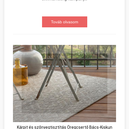
Továb olvasom
Kárpit és szőnyegtisztítás Öregcsertő Bács-Kiskun