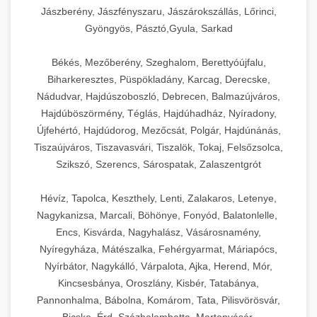
Jászberény, Jászfényszaru, Jászárokszállás, Lőrinci,
Gyöngyös, Pásztó,Gyula, Sarkad
Békés, Mezőberény, Szeghalom, Berettyóújfalu,
Biharkeresztes, Püspökladány, Karcag, Derecske,
Nádudvar, Hajdúszoboszló, Debrecen, Balmazújváros,
Hajdúböszörmény, Téglás, Hajdúhadház, Nyíradony,
Újfehértó, Hajdúdorog, Mezőcsát, Polgár, Hajdúnánás,
Tiszaújváros, Tiszavasvári, Tiszalök, Tokaj, Felsőzsolca,
Szikszó, Szerencs, Sárospatak, Zalaszentgrót
Hévíz, Tapolca, Keszthely, Lenti, Zalakaros, Letenye,
Nagykanizsa, Marcali, Böhönye, Fonyód, Balatonlelle,
Encs, Kisvárda, Nagyhalász, Vásárosnamény,
Nyíregyháza, Mátészalka, Fehérgyarmat, Máriapócs,
Nyírbátor, Nagykálló, Várpalota, Ajka, Herend, Mór,
Kincsesbánya, Oroszlány, Kisbér, Tatabánya,
Pannonhalma, Bábolna, Komárom, Tata, Pilisvörösvár,