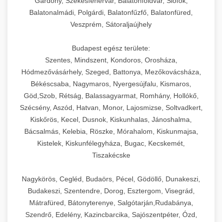
Gárdony, Székesfehérvár, Balatonföldvár, Siófok,
Balatonalmádi, Polgárdi, Balatonfűzfő, Balatonfüred,
Veszprém, Sátoraljaújhely
Budapest egész területe:
Szentes, Mindszent, Kondoros, Orosháza,
Hódmezővásárhely, Szeged, Battonya, Mezőkovácsháza,
Békéscsaba, Nagymaros, Nyergesújfalu, Kismaros,
Göd,Szob, Rétság, Balassagyarmat, Romhány, Hollókő,
Szécsény, Aszód, Hatvan, Monor, Lajosmizse, Soltvadkert,
Kiskőrös, Kecel, Dusnok, Kiskunhalas, Jánoshalma,
Bácsalmás, Kelebia, Röszke, Mórahalom, Kiskunmajsa,
Kistelek, Kiskunfélegyháza, Bugac, Kecskemét,
Tiszakécske
Nagykörös, Cegléd, Budaörs, Pécel, Gödöllő, Dunakeszi,
Budakeszi, Szentendre, Dorog, Esztergom, Visegrád,
Mátrafüred, Bátonyterenye, Salgótarján,Rudabánya,
Szendrő, Edelény, Kazincbarcika, Sajószentpéter, Ózd,