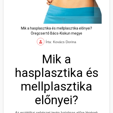
Mik a hasplasztika és mellplasztika előnyei?
Öregcsertő Bács-Kiskun megye
Írta: Kovács Dorina
Mik a
hasplasztika és
mellplasztika
előnyei?
Az esztétikai sebészet terén hatalmas előre lépések