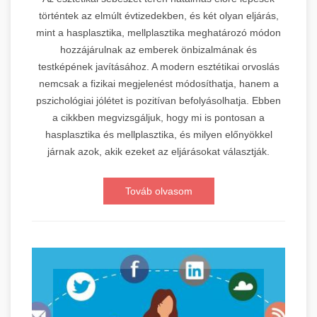
történtek az elmúlt évtizedekben, és két olyan eljárás,
mint a hasplasztika, mellplasztika meghatározó módon
hozzájárulnak az emberek önbizalmának és
testképének javításához. A modern esztétikai orvoslás
nemcsak a fizikai megjelenést módosíthatja, hanem a
pszichológiai jólétet is pozitívan befolyásolhatja. Ebben
a cikkben megvizsgáljuk, hogy mi is pontosan a
hasplasztika és mellplasztika, és milyen előnyökkel
járnak azok, akik ezeket az eljárásokat választják.
Továb olvasom