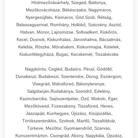
Hódmezővásárhely, Szeged, Battonya,
Mezőkovácsháza, Békéscsaba, Nagymaros,
Nyergesújfalu, Kismaros, Göd,Szob, Rétság,
Balassagyarmat, Romhány, Hollókő, Szécsény, Aszód,
Hatvan, Monor, Lajosmizse, Soltvadkert, Kiskőrös,
Kecel, Dusnok, Kiskunhalas, Jánoshalma, Bácsalmás,
Kelebia, Röszke, Mórahalom, Kiskunmajsa, Kistelek,
Kiskunfélegyháza, Bugac, Kecskemét, Tiszakécske
Nagykörös, Cegléd, Budaörs, Pécel, Gödöllő,
Dunakeszi, Budakeszi, Szentendre, Dorog, Esztergom,
Visegrád, Mátrafüred, Bátonyterenye,
Salgótarján,Rudabánya, Szendrő, Edelény,
Kazincbarcika, Sajószentpéter, Ózd, Miskolc, Eger,
Mezőkövesd, Füzesabony, Tiszafüred, Heves,
Jászapáti, Kunhegyes, Újszász, Kisújszállás,
Törökszentmiklós, Szolnok, Martfű, Tiszaföldvár,
Túrkeve, Mezőtúr, Gyomaendrőd, Szarvas,
Kunszentmárton, Csongrád, Abony, Nagykáta, Újszász,