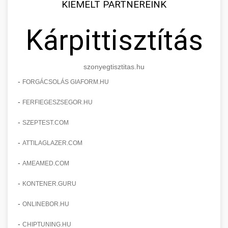
KIEMELT PARTNEREINK
Kárpittisztítás
szonyegtisztitas.hu
-
FORGÁCSOLÁS GIAFORM.HU
-
FERFIEGESZSEGOR.HU
-
SZEPTEST.COM
-
ATTILAGLAZER.COM
-
AMEAMED.COM
-
KONTENER.GURU
-
ONLINEBOR.HU
-
CHIPTUNING.HU