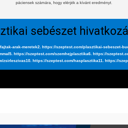
páciensek számára, hogy elérjék a kívánt eredményt.
ztikai sebészet hivatkoz
fajtak-arak-meretek
2. https://szeptest.com/plasztikai-sebeszet-b
ummal
5. https://szeptest.com/szemhejplasztika
6. https://szeptest.
m/zsirleszivas
10. https://szeptest.com/hasplasztika
11. https://sze