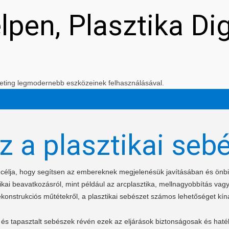
elpen, Plasztika Di
arketing legmodernebb eszközeinek felhasználásával.
z a plasztikai seb
t célja, hogy segítsen az embereknek megjelenésük javításában és ön
kai beavatkozásról, mint például az arcplasztika, mellnagyobbítás vagy
ekonstrukciós műtétekről, a plasztikai sebészet számos lehetőséget kíná
és tapasztalt sebészek révén ezek az eljárások biztonságosak és haté