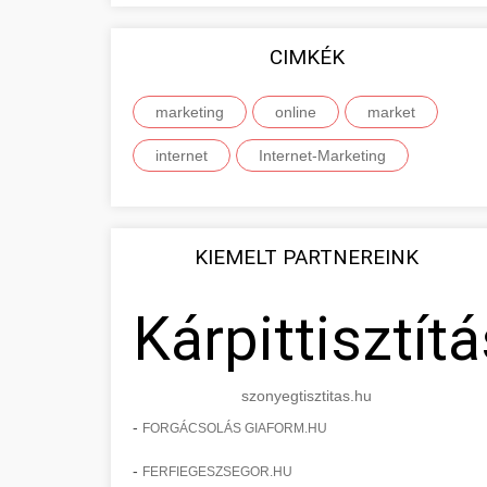
CIMKÉK
marketing
online
market
internet
Internet-Marketing
KIEMELT PARTNEREINK
Kárpittisztítá
szonyegtisztitas.hu
-
FORGÁCSOLÁS GIAFORM.HU
-
FERFIEGESZSEGOR.HU