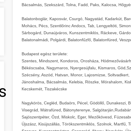
Bácsalmás, Szekszárd, Tolna, Fadd, Paks, Kalocsa, Hőgyé
Balatonboglár, Kaposvár, Csurgó, Nagyatád, Kadarkút, Barcs,
Mohács, Pécs, Szentlőrinc Andocs, Tab, Lengyeltóti, Simont
Sárbogárd, Dunaújváros, Kunszentmiklós, Ráckeve, Gárdony
Balatonalmádi, Polgárdi, Balatonfűzfő, Balatonfüred, Veszp
Budapest egész területe:
Szentes, Mindszent, Kondoros, Orosháza, Hódmezővásárh
Békéscsaba, Nagymaros, Nyergesújfalu, Kismaros, Göd,Sz
Szécsény, Aszód, Hatvan, Monor, Lajosmizse, Soltvadkert, 
Jánoshalma, Bácsalmás, Kelebia, Röszke, Mórahalom, Kisk
s
Kecskemét, Tiszakécske
Nagykörös, Cegléd, Budaörs, Pécel, Gödöllő, Dunakeszi, 
Visegrád, Mátrafüred, Bátonyterenye, Salgótarján,Rudabán
Sajószentpéter, Ózd, Miskolc, Eger, Mezőkövesd, Füzesabo
Újszász, Kisújszállás, Törökszentmiklós, Szolnok, Martfű,
Szarvas, Kunszentmárton, Csongrád, Abony, Nagykáta, Újs