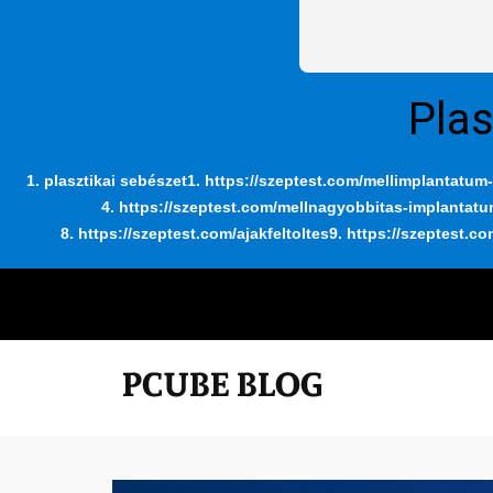
Plas
1. plasztikai sebészet
1. https://szeptest.com/mellimplantatum-
4. https://szeptest.com/mellnagyobbitas-implantat
8. https://szeptest.com/ajakfeltoltes
9. https://szeptest.co