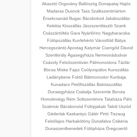
Akasztó
Orgovány
Ballószög
Dunapataj
Hajós
Madaras
Dusnok
Tass
Szalkszentmárton
Érsekcsanád
Bugac
Bácsbokod
Jakabszállás
Kelebia
Kisszállás
Jászszentlászló
Szank
Császártöltés
Gara
Nyárlőrinc
Nagybaracska
Fülöpszállás
Kunfehértó
Városföld
Bátya
Hercegszántó
Apostag
Katymár
Csengőd
Dávod
Szentkirály
Ágasegyháza
Nemesnádudvar
Csávoly
Felsőszentiván
Pálmonostora
Tázlár
Bócsa
Miske
Fajsz
Csólyospálos
Kunszállás
Ladánybene
Foktő
Bátmonostor
Kunbaja
Kunadacs
Petőfiszállás
Balotaszállás
Dunaegyháza
Csátalja
Szeremle
Borota
Homokmégy
Rém
Soltszentimre
Tataháza
Páhi
Szakmár
Bácsborsód
Fülöpjakab
Tabdi
Uszód
Géderlak
Kaskantyú
Gátér
Pirtó
Tiszaug
Felsőlajos
Harkakötöny
Dunafalva
Csikéria
Dunaszentbenedek
Fülöpháza
Öregcsertő