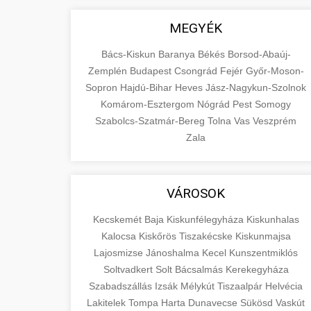
MEGYÉK
Bács-Kiskun
Baranya
Békés
Borsod-Abaúj-
Zemplén
Budapest
Csongrád
Fejér
Győr-Moson-
Sopron
Hajdú-Bihar
Heves
Jász-Nagykun-Szolnok
Komárom-Esztergom
Nógrád
Pest
Somogy
Szabolcs-Szatmár-Bereg
Tolna
Vas
Veszprém
Zala
VÁROSOK
Kecskemét
Baja
Kiskunfélegyháza
Kiskunhalas
Kalocsa
Kiskőrös
Tiszakécske
Kiskunmajsa
Lajosmizse
Jánoshalma
Kecel
Kunszentmiklós
Soltvadkert
Solt
Bácsalmás
Kerekegyháza
Szabadszállás
Izsák
Mélykút
Tiszaalpár
Helvécia
Lakitelek
Tompa
Harta
Dunavecse
Sükösd
Vaskút