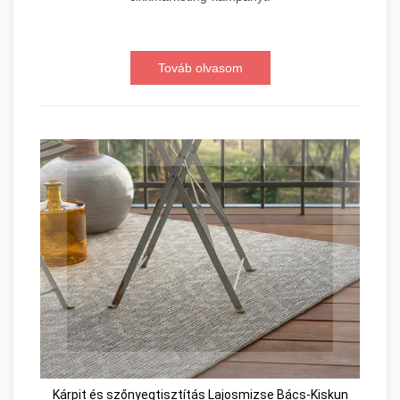
Továb olvasom
Kárpit és szőnyegtisztítás Lajosmizse Bács-Kiskun