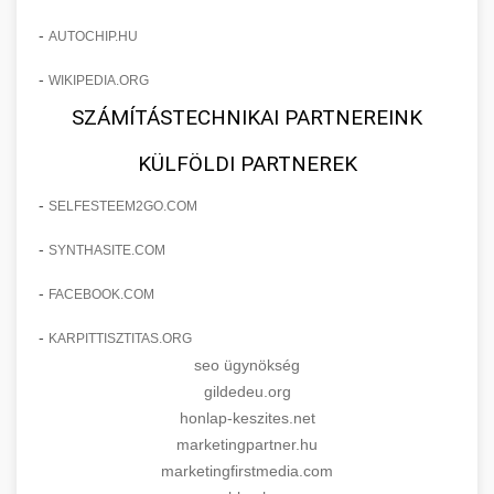
-
AUTOCHIP.HU
-
WIKIPEDIA.ORG
SZÁMÍTÁSTECHNIKAI PARTNEREINK
KÜLFÖLDI PARTNEREK
-
SELFESTEEM2GO.COM
-
SYNTHASITE.COM
-
FACEBOOK.COM
-
KARPITTISZTITAS.ORG
seo ügynökség
gildedeu.org
honlap-keszites.net
marketingpartner.hu
marketingfirstmedia.com