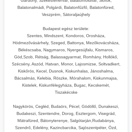
Gárdony, Székesfehérvár, Balatonföldvár, Siófok,
Balatonalmádi, Polgárdi, Balatonfűzfő, Balatonfüred,
Veszprém, Sátoraljaújhely
Budapest egész területe:
Szentes, Mindszent, Kondoros, Orosháza,
Hódmezővásárhely, Szeged, Battonya, Mezőkovácsháza,
Békéscsaba, Nagymaros, Nyergesújfalu, Kismaros,
Göd,Szob, Rétság, Balassagyarmat, Romhány, Hollókő,
Szécsény, Aszód, Hatvan, Monor, Lajosmizse, Soltvadkert,
Kiskőrös, Kecel, Dusnok, Kiskunhalas, Jánoshalma,
Bácsalmás, Kelebia, Röszke, Mórahalom, Kiskunmajsa,
Kistelek, Kiskunfélegyháza, Bugac, Kecskemét,
Tiszakécske
Nagykörös, Cegléd, Budaörs, Pécel, Gödöllő, Dunakeszi,
Budakeszi, Szentendre, Dorog, Esztergom, Visegrád,
Mátrafüred, Bátonyterenye, Salgótarján,Rudabánya,
Szendrő, Edelény, Kazincbarcika, Sajószentpéter, Ózd,