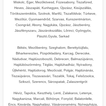
Miskolc, Eger, Mezőkövesd, Füzesabony, Tiszafüred,
Heves, Jászapáti, Kunhegyes, Újszász, Kisújszállás,
Törökszentmiklós, Szolnok, Martfű, Tiszaföldvár, Túrkeve,
Mezőtúr, Gyomaendrőd, Szarvas, Kunszentmárton,
Csongrád, Abony, Nagykáta, Újszász, Jászberény,
Jászfényszaru, Jászárokszállás, Lőrinci, Gyöngyös,
Pásztó,Gyula, Sarkad
Békés, Mezőberény, Szeghalom, Berettyóújfalu,
Biharkeresztes, Püspökladány, Karcag, Derecske,
Nádudvar, Hajdúszoboszló, Debrecen, Balmazújváros,
Hajdúböszörmény, Téglás, Hajdúhadház, Nyíradony,
Újfehértó, Hajdúdorog, Mezőcsát, Polgár, Hajdúnánás,
Tiszaújváros, Tiszavasvári, Tiszalök, Tokaj, Felsőzsolca,
Szikszó, Szerencs, Sárospatak, Zalaszentgrót
Hévíz, Tapolca, Keszthely, Lenti, Zalakaros, Letenye,
Nagykanizsa, Marcali, Böhönye, Fonyód, Balatonlelle,
Encs, Kisvárda, Nagyhalász, Vásárosnamény, Nyíregyháza,