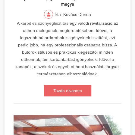
megye
Írta: Kovács Dorina
A
kárpit és szőnyegtisztítás
egy valódi revitalizáció az
otthon melegének megteremtésében. Idővel, a
legszebb bútordarabok is igényelnek tisztítást, ezt
pedig jobb, ha egy professzionális csapatra bízza. A
bútorok stílusos és praktikus kiegészítői minden
otthonnak, ám karbantartást igényelnek. Idővel a
kanapék, a székek és egyéb otthoni használati tárgyak
természetesen elhasználódnak.
Továb olvasom