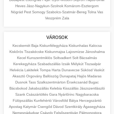
Heves
Jász-Nagykun-Szolnok
Komárom-Esztergom
Nógrád
Pest
Somogy
Szabolcs-Szatmár-Bereg
Tolna
Vas
Veszprém
Zala
VÁROSOK
Kecskemét
Baja
Kiskunfélegyháza
Kiskunhalas
Kalocsa
Kiskőrös
Tiszakécske
Kiskunmajsa
Lajosmizse
Jánoshalma
Kecel
Kunszentmiklós
Soltvadkert
Solt
Bácsalmás
Kerekegyháza
Szabadszállás
Izsák
Mélykút
Tiszaalpár
Helvécia
Lakitelek
Tompa
Harta
Dunavecse
Sükösd
Vaskút
Akasztó
Orgovány
Ballószög
Dunapataj
Hajós
Madaras
Dusnok
Tass
Szalkszentmárton
Érsekcsanád
Bugac
Bácsbokod
Jakabszállás
Kelebia
Kisszállás
Jászszentlászló
Szank
Császártöltés
Gara
Nyárlőrinc
Nagybaracska
Fülöpszállás
Kunfehértó
Városföld
Bátya
Hercegszántó
Apostag
Katymár
Csengőd
Dávod
Szentkirály
Ágasegyháza
Nemesnádudvar
Csávoly
Felsőszentiván
Pálmonostora