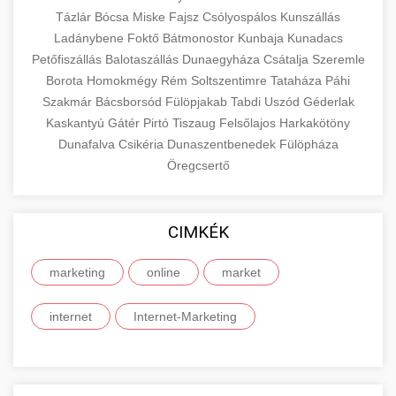
Tázlár
Bócsa
Miske
Fajsz
Csólyospálos
Kunszállás
Ladánybene
Foktő
Bátmonostor
Kunbaja
Kunadacs
Petőfiszállás
Balotaszállás
Dunaegyháza
Csátalja
Szeremle
Borota
Homokmégy
Rém
Soltszentimre
Tataháza
Páhi
Szakmár
Bácsborsód
Fülöpjakab
Tabdi
Uszód
Géderlak
Kaskantyú
Gátér
Pirtó
Tiszaug
Felsőlajos
Harkakötöny
Dunafalva
Csikéria
Dunaszentbenedek
Fülöpháza
Öregcsertő
CIMKÉK
marketing
online
market
internet
Internet-Marketing