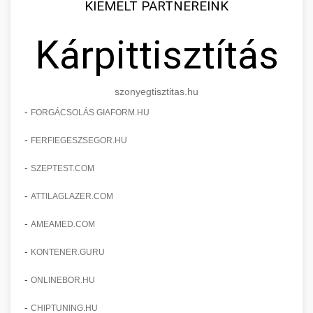
KIEMELT PARTNEREINK
Kárpittisztítás
szonyegtisztitas.hu
-
FORGÁCSOLÁS GIAFORM.HU
-
FERFIEGESZSEGOR.HU
-
SZEPTEST.COM
-
ATTILAGLAZER.COM
-
AMEAMED.COM
-
KONTENER.GURU
-
ONLINEBOR.HU
-
CHIPTUNING.HU