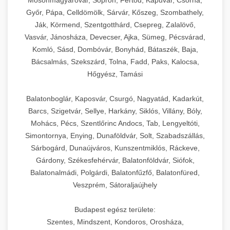
Mosonmagyaróvár, Sopron, Fertőd, Kapuvár, Csorna,
Győr, Pápa, Celldömölk, Sárvár, Kőszeg, Szombathely,
Ják, Körmend, Szentgotthárd, Csepreg, Zalalövő,
Vasvár, Jánosháza, Devecser, Ajka, Sümeg, Pécsvárad,
Komló, Sásd, Dombóvár, Bonyhád, Bátaszék, Baja,
Bácsalmás, Szekszárd, Tolna, Fadd, Paks, Kalocsa,
Hőgyész, Tamási
Balatonboglár, Kaposvár, Csurgó, Nagyatád, Kadarkút,
Barcs, Szigetvár, Sellye, Harkány, Siklós, Villány, Bóly,
Mohács, Pécs, Szentlőrinc Andocs, Tab, Lengyeltóti,
Simontornya, Enying, Dunaföldvár, Solt, Szabadszállás,
Sárbogárd, Dunaújváros, Kunszentmiklós, Ráckeve,
Gárdony, Székesfehérvár, Balatonföldvár, Siófok,
Balatonalmádi, Polgárdi, Balatonfűzfő, Balatonfüred,
Veszprém, Sátoraljaújhely
Budapest egész területe:
Szentes, Mindszent, Kondoros, Orosháza,