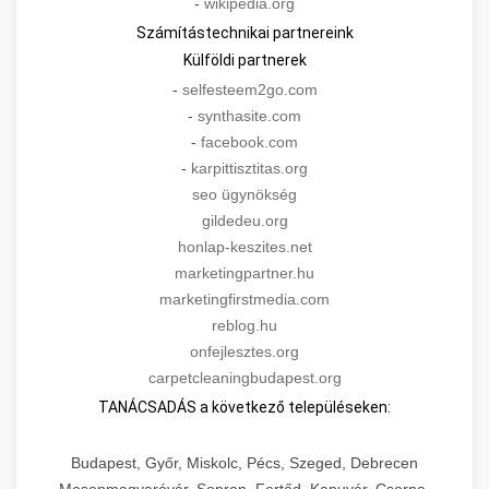
-
wikipedia.org
Számítástechnikai partnereink
Külföldi partnerek
-
selfesteem2go.com
-
synthasite.com
-
facebook.com
-
karpittisztitas.org
seo ügynökség
gildedeu.org
honlap-keszites.net
marketingpartner.hu
marketingfirstmedia.com
reblog.hu
onfejlesztes.org
carpetcleaningbudapest.org
TANÁCSADÁS a következő településeken:
Budapest, Győr, Miskolc, Pécs, Szeged, Debrecen