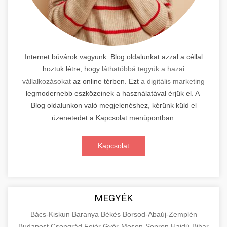
Internet búvárok vagyunk. Blog oldalunkat azzal a céllal
hoztuk létre, hogy
láthatóbbá tegyük a hazai
vállalkozásokat
az online térben. Ezt
a digitális marketing
legmodernebb eszközeinek a használatával érjük el. A
Blog oldalunkon való megjelenéshez, kérünk küld el
üzenetedet a Kapcsolat menüpontban.
Kapcsolat
MEGYÉK
Bács-Kiskun
Baranya
Békés
Borsod-Abaúj-Zemplén
Budapest
Csongrád
Fejér
Győr-Moson-Sopron
Hajdú-Bihar