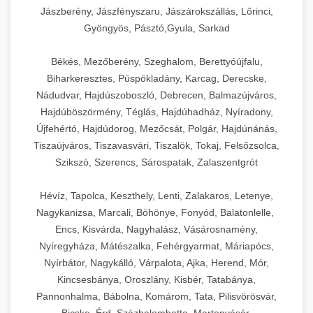
Jászberény, Jászfényszaru, Jászárokszállás, Lőrinci,
Gyöngyös, Pásztó,Gyula, Sarkad
Békés, Mezőberény, Szeghalom, Berettyóújfalu,
Biharkeresztes, Püspökladány, Karcag, Derecske,
Nádudvar, Hajdúszoboszló, Debrecen, Balmazújváros,
Hajdúböszörmény, Téglás, Hajdúhadház, Nyíradony,
Újfehértó, Hajdúdorog, Mezőcsát, Polgár, Hajdúnánás,
Tiszaújváros, Tiszavasvári, Tiszalök, Tokaj, Felsőzsolca,
Szikszó, Szerencs, Sárospatak, Zalaszentgrót
Hévíz, Tapolca, Keszthely, Lenti, Zalakaros, Letenye,
Nagykanizsa, Marcali, Böhönye, Fonyód, Balatonlelle,
Encs, Kisvárda, Nagyhalász, Vásárosnamény,
Nyíregyháza, Mátészalka, Fehérgyarmat, Máriapócs,
Nyírbátor, Nagykálló, Várpalota, Ajka, Herend, Mór,
Kincsesbánya, Oroszlány, Kisbér, Tatabánya,
Pannonhalma, Bábolna, Komárom, Tata, Pilisvörösvár,