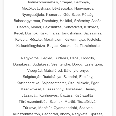
Hódmezővásárhely, Szeged, Battonya,
Mezőkovácsháza, Békéscsaba, Nagymaros,
Nyergesújfalu, Kismaros, Göd,Szob, Rétság,
Balassagyarmat, Romhány, Hollókő, Szécsény, Aszód,
Hatvan, Monor, Lajosmizse, Soltvadkert, Kiskőrös,
Kecel, Dusnok, Kiskunhalas, Jánoshalma, Bácsalmás,
Kelebia, Röszke, Mórahalom, Kiskunmajsa, Kistelek,
Kiskunfélegyháza, Bugac, Kecskemét, Tiszakécske
Nagykörös, Cegléd, Budaörs, Pécel, Gödöllő,
Dunakeszi, Budakeszi, Szentendre, Dorog, Esztergom,
Visegrád, Mátrafüred, Bátonyterenye,
Salgótarján,Rudabánya, Szendrő, Edelény,
Kazincbarcika, Sajószentpéter, Ózd, Miskolc, Eger,
Mezőkövesd, Füzesabony, Tiszafüred, Heves,
Jászapáti, Kunhegyes, Újszász, Kisújszállás,
Törökszentmiklós, Szolnok, Martfű, Tiszaföldvár,
Túrkeve, Mezőtúr, Gyomaendrőd, Szarvas,
Kunszentmárton, Csongrád, Abony, Nagykáta, Újszász,