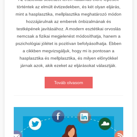
történtek az elmúlt évtizedekben, és két olyan eljárás,
mint a hasplasztika, mellplasztika meghatározó módon
hozzájárulnak az emberek önbizalmának és
testképének javításához. A modern esztétikai orvoslás
nemcsak a fizikai megjelenést módosíthatja, hanem a
pszichológiai jólétet is pozitívan befolyásolhatja. Ebben
a cikkben megvizsgáljuk, hogy mi is pontosan a
hasplasztika és mellplasztika, és milyen előnyökkel
járnak azok, akik ezeket az eljárásokat választják.
Továb olvasom