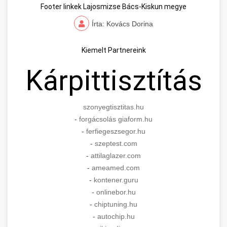
Footer linkek Lajosmizse Bács-Kiskun megye
Írta: Kovács Dorina
Kiemelt Partnereink
Kárpittisztítás
szonyegtisztitas.hu
-
forgácsolás giaform.hu
-
ferfiegeszsegor.hu
-
szeptest.com
-
attilaglazer.com
-
ameamed.com
-
kontener.guru
-
onlinebor.hu
-
chiptuning.hu
-
autochip.hu