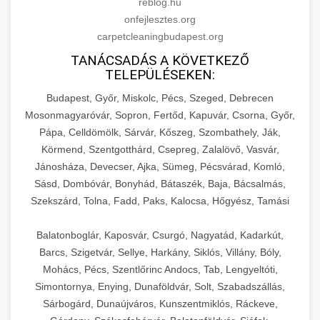
reblog.hu
onfejlesztes.org
carpetcleaningbudapest.org
TANÁCSADÁS A KÖVETKEZŐ
TELEPÜLÉSEKEN:
Budapest, Győr, Miskolc, Pécs, Szeged, Debrecen
Mosonmagyaróvár, Sopron, Fertőd, Kapuvár, Csorna, Győr,
Pápa, Celldömölk, Sárvár, Kőszeg, Szombathely, Ják,
Körmend, Szentgotthárd, Csepreg, Zalalövő, Vasvár,
Jánosháza, Devecser, Ajka, Sümeg, Pécsvárad, Komló,
Sásd, Dombóvár, Bonyhád, Bátaszék, Baja, Bácsalmás,
Szekszárd, Tolna, Fadd, Paks, Kalocsa, Hőgyész, Tamási
Balatonboglár, Kaposvár, Csurgó, Nagyatád, Kadarkút,
Barcs, Szigetvár, Sellye, Harkány, Siklós, Villány, Bóly,
Mohács, Pécs, Szentlőrinc Andocs, Tab, Lengyeltóti,
Simontornya, Enying, Dunaföldvár, Solt, Szabadszállás,
Sárbogárd, Dunaújváros, Kunszentmiklós, Ráckeve,