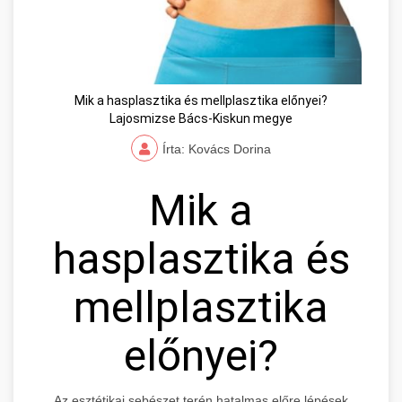
Mik a hasplasztika és mellplasztika előnyei?
Lajosmizse Bács-Kiskun megye
Írta: Kovács Dorina
Mik a
hasplasztika és
mellplasztika
előnyei?
Az esztétikai sebészet terén hatalmas előre lépések