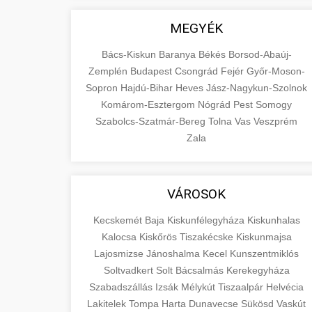
MEGYÉK
Bács-Kiskun
Baranya
Békés
Borsod-Abaúj-
Zemplén
Budapest
Csongrád
Fejér
Győr-Moson-
Sopron
Hajdú-Bihar
Heves
Jász-Nagykun-Szolnok
Komárom-Esztergom
Nógrád
Pest
Somogy
Szabolcs-Szatmár-Bereg
Tolna
Vas
Veszprém
Zala
VÁROSOK
Kecskemét
Baja
Kiskunfélegyháza
Kiskunhalas
Kalocsa
Kiskőrös
Tiszakécske
Kiskunmajsa
Lajosmizse
Jánoshalma
Kecel
Kunszentmiklós
Soltvadkert
Solt
Bácsalmás
Kerekegyháza
Szabadszállás
Izsák
Mélykút
Tiszaalpár
Helvécia
Lakitelek
Tompa
Harta
Dunavecse
Sükösd
Vaskút