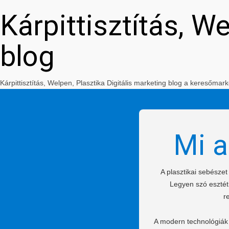
Kárpittisztítás, W
blog
Kárpittisztítás, Welpen, Plasztika Digitális marketing blog a keresőm
Mi a
A plasztikai sebésze
Legyen szó esztéti
r
A modern technológiák 