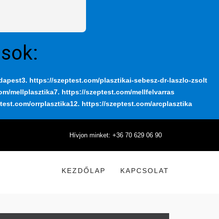
ások:
udapest
3. https://szeptest.com/plasztikai-sebesz-dr-laszlo-zsolt
com/mellplasztika
7. https://szeptest.com/mellfelvarras
ptest.com/orrplasztika
12. https://szeptest.com/arcplasztika
Hívjon minket: +36 70 629 06 90
KEZDŐLAP
KAPCSOLAT