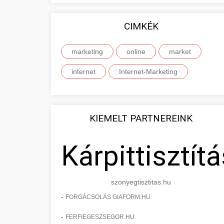
CIMKÉK
marketing
online
market
internet
Internet-Marketing
KIEMELT PARTNEREINK
Kárpittisztítá
szonyegtisztitas.hu
-
FORGÁCSOLÁS GIAFORM.HU
-
FERFIEGESZSEGOR.HU