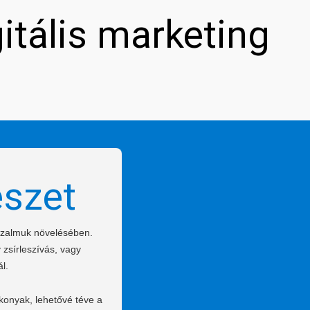
gitális marketing
észet
bizalmuk növelésében.
 zsírleszívás, vagy
l.
konyak, lehetővé téve a