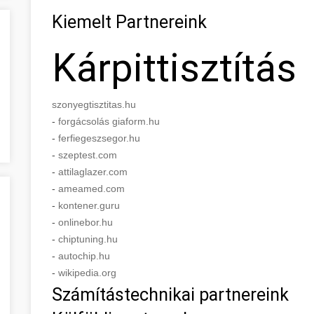
Kiemelt Partnereink
Kárpittisztítás
szonyegtisztitas.hu
-
forgácsolás giaform.hu
-
ferfiegeszsegor.hu
-
szeptest.com
-
attilaglazer.com
-
ameamed.com
-
kontener.guru
-
onlinebor.hu
-
chiptuning.hu
-
autochip.hu
-
wikipedia.org
Számítástechnikai partnereink