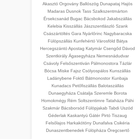
Akasztó
Orgovány
Ballószög
Dunapataj
Hajós
Madaras
Dusnok
Tass
Szalkszentmárton
Érsekcsanád
Bugac
Bácsbokod
Jakabszállás
Kelebia
Kisszállás
Jászszentlászló
Szank
Császártöltés
Gara
Nyárlőrinc
Nagybaracska
Fülöpszállás
Kunfehértó
Városföld
Bátya
Hercegszántó
Apostag
Katymár
Csengőd
Dávod
Szentkirály
Ágasegyháza
Nemesnádudvar
Csávoly
Felsőszentiván
Pálmonostora
Tázlár
Bócsa
Miske
Fajsz
Csólyospálos
Kunszállás
Ladánybene
Foktő
Bátmonostor
Kunbaja
Kunadacs
Petőfiszállás
Balotaszállás
Dunaegyháza
Csátalja
Szeremle
Borota
Homokmégy
Rém
Soltszentimre
Tataháza
Páhi
Szakmár
Bácsborsód
Fülöpjakab
Tabdi
Uszód
Géderlak
Kaskantyú
Gátér
Pirtó
Tiszaug
Felsőlajos
Harkakötöny
Dunafalva
Csikéria
Dunaszentbenedek
Fülöpháza
Öregcsertő