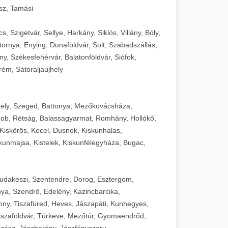
sz, Tamási
 Szigetvár, Sellye, Harkány, Siklós, Villány, Bóly,
ornya, Enying, Dunaföldvár, Solt, Szabadszállás,
, Székesfehérvár, Balatonföldvár, Siófok,
rém, Sátoraljaújhely
ely, Szeged, Battonya, Mezőkovácsháza,
ob, Rétság, Balassagyarmat, Romhány, Hollókő,
Kiskőrös, Kecel, Dusnok, Kiskunhalas,
unmajsa, Kistelek, Kiskunfélegyháza, Bugac,
Budakeszi, Szentendre, Dorog, Esztergom,
ya, Szendrő, Edelény, Kazincbarcika,
ny, Tiszafüred, Heves, Jászapáti, Kunhegyes,
 Tiszaföldvár, Túrkeve, Mezőtúr, Gyomaendrőd,
zász, Jászberény, Jászfényszaru,