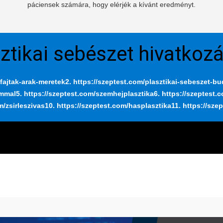
páciensek számára, hogy elérjék a kívánt eredményt.
ztikai sebészet hivatkoz
fajtak-arak-meretek
2. https://szeptest.com/plasztikai-sebeszet-b
ummal
5. https://szeptest.com/szemhejplasztika
6. https://szeptest.
m/zsirleszivas
10. https://szeptest.com/hasplasztika
11. https://sze