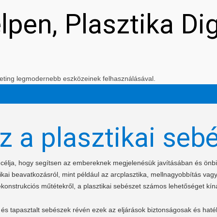
elpen, Plasztika Di
arketing legmodernebb eszközeinek felhasználásával.
z a plasztikai seb
t célja, hogy segítsen az embereknek megjelenésük javításában és ön
kai beavatkozásról, mint például az arcplasztika, mellnagyobbítás vagy
ekonstrukciós műtétekről, a plasztikai sebészet számos lehetőséget kíná
és tapasztalt sebészek révén ezek az eljárások biztonságosak és haté