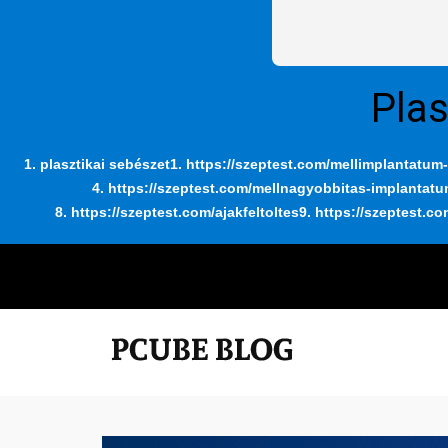
Plas
1. plasztikai sebészet
1. https://szeptest.com/mellimplantatum-
4. https://szeptest.com/mellnagyobbitas-implantat
8. https://szeptest.com/ajakfeltoltes
9. https://szeptest.co