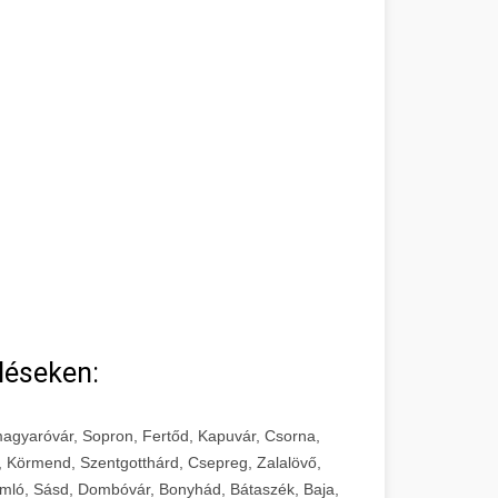
léseken:
agyaróvár, Sopron, Fertőd, Kapuvár, Csorna,
, Körmend, Szentgotthárd, Csepreg, Zalalövő,
mló, Sásd, Dombóvár, Bonyhád, Bátaszék, Baja,