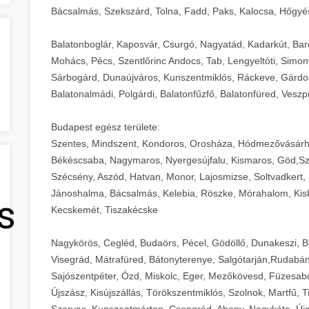
Bácsalmás, Szekszárd, Tolna, Fadd, Paks, Kalocsa, Hőgyé
Balatonboglár, Kaposvár, Csurgó, Nagyatád, Kadarkút, Barcs,
Mohács, Pécs, Szentlőrinc Andocs, Tab, Lengyeltóti, Simont
Sárbogárd, Dunaújváros, Kunszentmiklós, Ráckeve, Gárdony
Balatonalmádi, Polgárdi, Balatonfűzfő, Balatonfüred, Veszp
Budapest egész területe:
Szentes, Mindszent, Kondoros, Orosháza, Hódmezővásárh
Békéscsaba, Nagymaros, Nyergesújfalu, Kismaros, Göd,Sz
Szécsény, Aszód, Hatvan, Monor, Lajosmizse, Soltvadkert, 
Jánoshalma, Bácsalmás, Kelebia, Röszke, Mórahalom, Kisk
s
Kecskemét, Tiszakécske
Nagykörös, Cegléd, Budaörs, Pécel, Gödöllő, Dunakeszi, 
Visegrád, Mátrafüred, Bátonyterenye, Salgótarján,Rudabán
Sajószentpéter, Ózd, Miskolc, Eger, Mezőkövesd, Füzesabo
Újszász, Kisújszállás, Törökszentmiklós, Szolnok, Martfű,
Szarvas, Kunszentmárton, Csongrád, Abony, Nagykáta, Újs