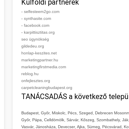
Külföldi partnerek
-
selfesteem2go.com
-
synthasite.com
-
facebook.com
-
karpittisztitas.org
seo ügynökség
gildedeu.org
honlap-keszites.net
marketingpartner.hu
marketingfirstmedia.com
reblog.hu
onfejlesztes.org
carpetcleaningbudapest.org
TANÁCSADÁS a következő telepü
Budapest, Győr, Miskolc, Pécs, Szeged, Debrecen Mosonm
Győr, Pápa, Celldömölk, Sárvár, Kőszeg, Szombathely, Ják
Vasvár, Jánosháza, Devecser, Ajka, Sümeg, Pécsvárad, Ko